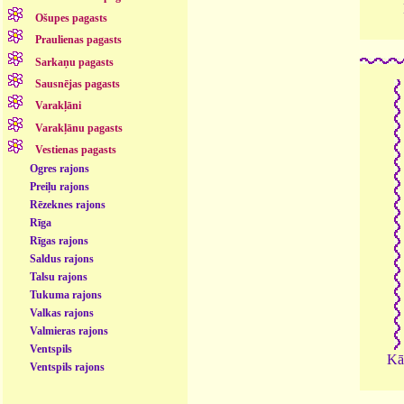
Ošupes pagasts
Praulienas pagasts
Sarkaņu pagasts
Sausnējas pagasts
Varakļāni
Varakļānu pagasts
Vestienas pagasts
Ogres rajons
Preiļu rajons
Rēzeknes rajons
Rīga
Rīgas rajons
Saldus rajons
Talsu rajons
Tukuma rajons
Valkas rajons
Valmieras rajons
Ventspils
Kā
Ventspils rajons