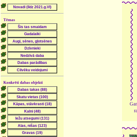
Tēmas
Konkrēti dabas objekti
Gan
r