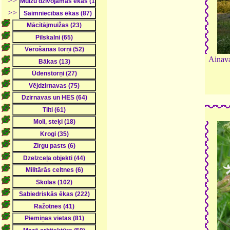
>>
>>
Ainava