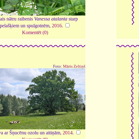
ais nātru raibenis
Vanessa atalanta
starp
pelašķiem un spulgotnēm,
2016
.
Komentēt (0)
Foto:
Māris Zeltiņš
a ar Šņucēnu ozolu un aitiņām,
2014
.