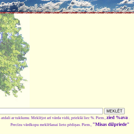
zied %ava
 atdali ar tukšumu. Meklējot arī vārda vidū, priekšā liec %. Piem.,
.
"Misas dižpriede"
Precīzu vārdkopu meklēšanai lieto pēdiņas. Piem.,