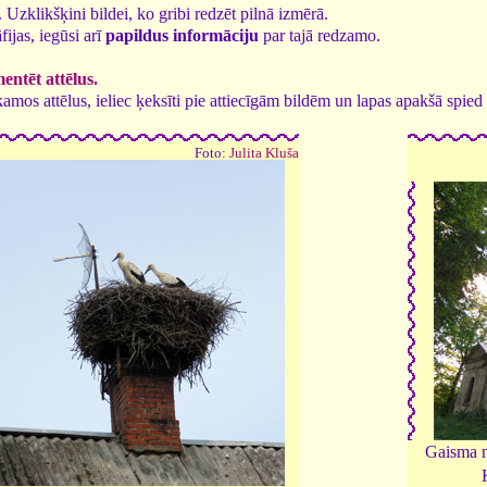
7. Uzklikšķini bildei, ko gribi redzēt pilnā izmērā.
fijas, iegūsi arī
papildus informāciju
par tajā redzamo.
ntēt attēlus.
tīkamos attēlus, ieliec ķeksīti pie attiecīgām bildēm un lapas apakšā spi
Foto:
Julita Kluša
Gaisma n