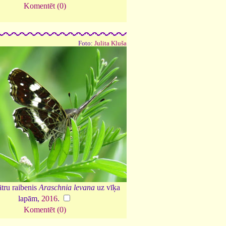
Komentēt (0)
Foto:
Julita Kluša
tru raibenis
Araschnia levana
uz vīķa
lapām,
2016
.
Komentēt (0)