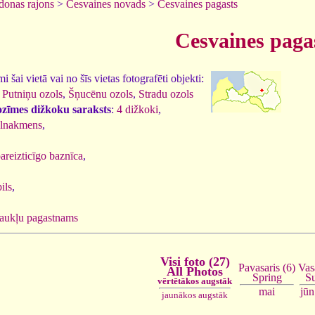
onas rajons
>
Cesvaines novads
>
Cesvaines pagasts
Cesvaines paga
 šai vietā vai no šīs vietas fotografēti objekti:
,
Putniņu ozols
,
Šņucēnu ozols
,
Stradu ozols
ozīmes dižkoku saraksts
:
4 dižkoki
,
elnakmens
,
areizticīgo baznīca
,
ils
,
aukļu pagastnams
Visi foto (27)
Vas
Pavasaris (6)
All Photos
S
Spring
vērtētākos augstāk
jūn
mai
jaunākos augstāk