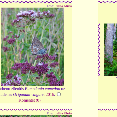
Foto:
Julita Kluša
dreņu zilenītis
Eumedonia eumedon
uz
audenes
Origanum vulgare
,
2016
.
Komentēt (0)
Foto:
Julita Kluša