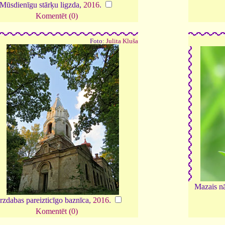
Mūsdienīgu stārķu ligzda,
2016
.
Komentēt (0)
Foto:
Julita Kluša
Mazais nā
rzdabas pareizticīgo baznīca,
2016
.
Komentēt (0)