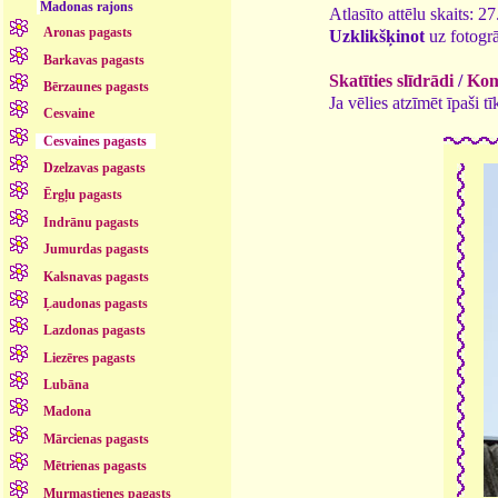
Madonas rajons
Atlasīto attēlu skaits: 2
Aronas pagasts
Uzklikšķinot
uz fotogrā
Barkavas pagasts
Skatīties slīdrādi
/
Kome
Bērzaunes pagasts
Ja vēlies atzīmēt īpaši 
Cesvaine
Cesvaines pagasts
Dzelzavas pagasts
Ērgļu pagasts
Indrānu pagasts
Jumurdas pagasts
Kalsnavas pagasts
Ļaudonas pagasts
Lazdonas pagasts
Liezēres pagasts
Lubāna
Madona
Mārcienas pagasts
Mētrienas pagasts
Murmastienes pagasts