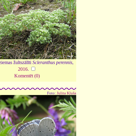
iemas žultszālīti
Scleranthus perennis
,
2016
.
Komentēt (0)
Foto:
Julita Kluša