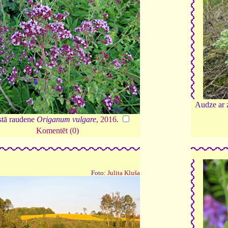
Audze ar z
stā raudene
Origanum vulgare
,
2016
.
Komentēt (0)
Foto:
Julita Kluša