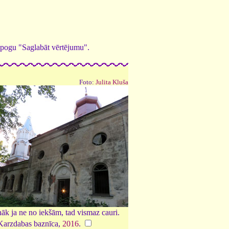
ed pogu "Saglabāt vērtējumu".
Foto:
Julita Kluša
āk ja ne no iekšām, tad vismaz cauri.
Karzdabas baznīca,
2016
.