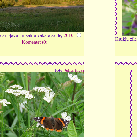
 ar pļavu un kalnu vakara saulē,
2016
.
Krūkļu zile
Komentēt (0)
Foto:
Julita Kluša