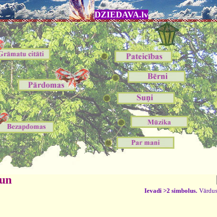
DZIEDAVA.lv
 un
Ievadi >2 simbolus.
Vārdus