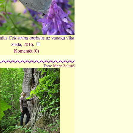
nītis
Celastrina argiolus
uz vanagu vīķa
zieda,
2016
.
Komentēt (0)
Foto:
Māris Zeltiņš