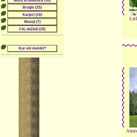
Liel
Ainav