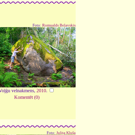
Foto:
Romualds Beļavskis
Voļģu velnakmens,
2010
.
Komentēt (0)
Foto:
Julita Kluša