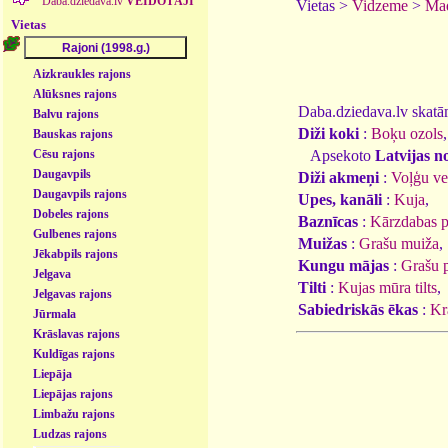
Daba.dziedava.lv
VEIDOTĀJI
Vietas >
Vidzeme
>
Mad
Vietas
Aizkraukles rajons
Alūksnes rajons
Daba.dziedava.lv skatāmi
Balvu rajons
Diži koki
:
Boķu ozols
Bauskas rajons
Apsekoto
Latvijas n
Cēsu rajons
Daugavpils
Diži akmeņi
:
Voļģu v
Daugavpils rajons
Upes, kanāli
:
Kuja
,
Dobeles rajons
Baznīcas
:
Kārzdabas p
Gulbenes rajons
Muižas
:
Grašu muiža
,
Jēkabpils rajons
Kungu mājas
:
Grašu p
Jelgava
Tilti
:
Kujas mūra tilts
,
Jelgavas rajons
Sabiedriskās ēkas
:
Kr
Jūrmala
Krāslavas rajons
Kuldīgas rajons
Liepāja
Liepājas rajons
Limbažu rajons
Ludzas rajons