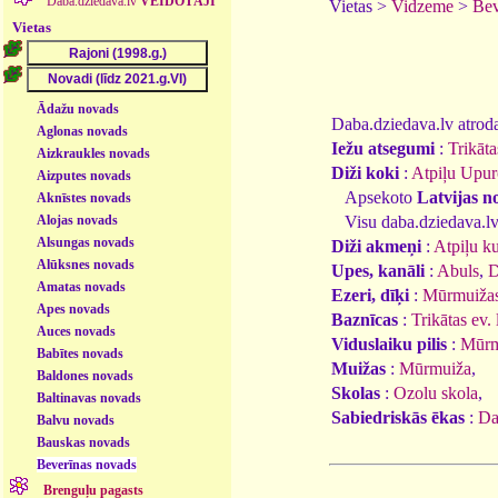
Daba.dziedava.lv
VEIDOTĀJI
Vietas >
Vidzeme
>
Bev
Vietas
Ādažu novads
Daba.dziedava.lv atrodam
Aglonas novads
Iežu atsegumi
:
Trikāt
Aizkraukles novads
Diži koki
:
Atpiļu Upur
Aizputes novads
Apsekoto
Latvijas n
Aknīstes novads
Alojas novads
Visu daba.dziedava.lv
Alsungas novads
Diži akmeņi
:
Atpiļu k
Alūksnes novads
Upes, kanāli
:
Abuls
,
D
Amatas novads
Ezeri, dīķi
:
Mūrmuižas
Apes novads
Baznīcas
:
Trikātas ev. 
Auces novads
Viduslaiku pilis
:
Mūrmu
Babītes novads
Muižas
:
Mūrmuiža
,
Baldones novads
Skolas
:
Ozolu skola
,
Baltinavas novads
Sabiedriskās ēkas
:
Da
Balvu novads
Bauskas novads
Beverīnas novads
Brenguļu pagasts