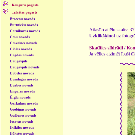
Kauguru pagasts
Trikātas pagasts
Brocēnu novads
Burtnieku novads
Atlasīto attēlu skaits: 3
Carnikavas novads
Uzklikšķinot
uz fotogrā
Cēsu novads
Cesvaines novads
Skatīties slīdrādi
/
Kome
Ciblas novads
Ja vēlies atzīmēt īpaši 
Dagdas novads
Daugavpils
Daugavpils novads
Dobeles novads
Dundagas novads
Durbes novads
Engures novads
Ērgļu novads
Garkalnes novads
Grobiņas novads
Gulbenes novads
Iecavas novads
Ikšķiles novads
Ilūkstes novads