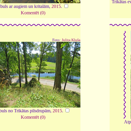
Trikātas e
buls ar augiem un kritalām,
2015
.
Komentēt (0)
Foto:
Julita Kluša
uls no Trikātas pilsdrupām,
2015
.
Komentēt (0)
Atp