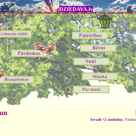
DZIEDAVA.lv
 un
Ievadi >2 simbolus.
Vārdus