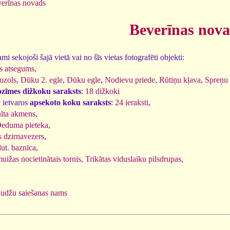
erīnas novads
Beverīnas nov
i sekojoši šajā vietā vai no šīs vietas fotografēti objekti:
as atsegums
,
ozols
,
Dūku 2. egle
,
Dūku egle
,
Nodievu priede
,
Rūtiņu kļava
,
Spreņu 
ozīmes dižkoku saraksts
:
18 dižkoki
 ietvaros
apsekoto koku saraksts
:
24 ieraksti
,
ulta akmens
,
eduma pieteka
,
 dzirnavezers
,
lut. baznīca
,
ižas nocietinātais tornis
,
Trikātas viduslaiku pilsdrupas
,
udžu saiešanas nams