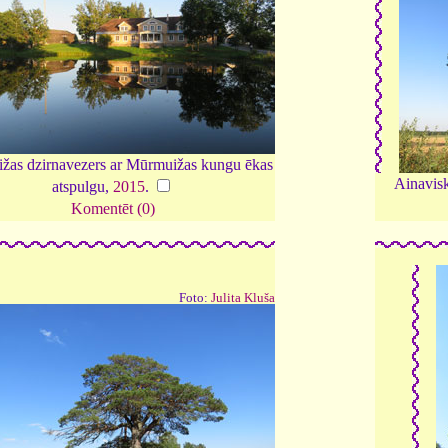
žas dzirnavezers ar Mūrmuižas kungu ēkas
Ainavis
atspulgu,
2015
.
Komentēt (0)
Foto:
Julita Kluša