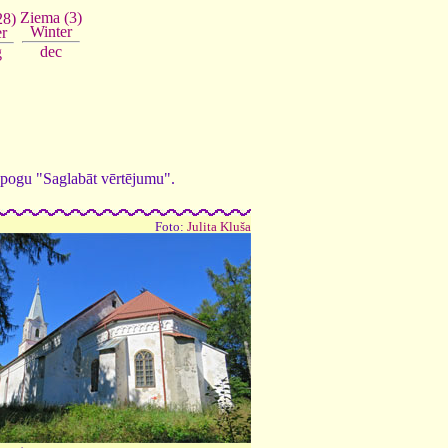
Ziema (3)
28)
Winter
r
dec
g
ed pogu "Saglabāt vērtējumu".
Foto:
Julita Kluša