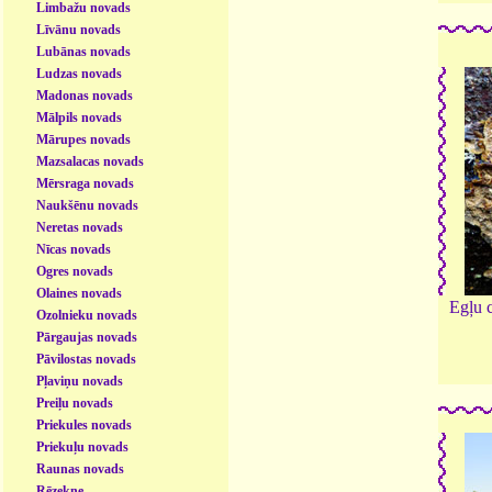
Limbažu novads
Līvānu novads
Lubānas novads
Ludzas novads
Madonas novads
Mālpils novads
Mārupes novads
Mazsalacas novads
Mērsraga novads
Naukšēnu novads
Neretas novads
Nīcas novads
Ogres novads
Olaines novads
Egļu 
Ozolnieku novads
Pārgaujas novads
Pāvilostas novads
Pļaviņu novads
Preiļu novads
Priekules novads
Priekuļu novads
Raunas novads
Rēzekne