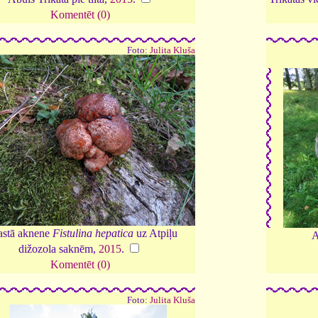
Komentēt (0)
Foto:
Julita Kluša
astā aknene
Fistulina hepatica
uz Atpiļu
A
dižozola saknēm,
2015
.
Komentēt (0)
Foto:
Julita Kluša