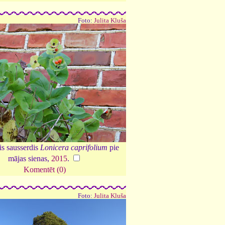
Foto:
Julita Kluša
s sausserdis
Lonicera caprifolium
pie
mājas sienas,
2015
.
Komentēt (0)
Foto:
Julita Kluša