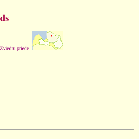
ads
Zviedru priede