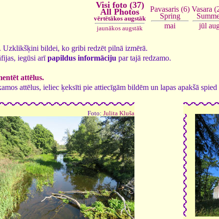
Visi foto (37)
Vasara (
Pavasaris (6)
All Photos
Summe
Spring
vērtētākos augstāk
jūl
au
mai
jaunākos augstāk
7. Uzklikšķini bildei, ko gribi redzēt pilnā izmērā.
fijas, iegūsi arī
papildus informāciju
par tajā redzamo.
ntēt attēlus.
tīkamos attēlus, ieliec ķeksīti pie attiecīgām bildēm un lapas apakšā spi
Foto:
Julita Kluša