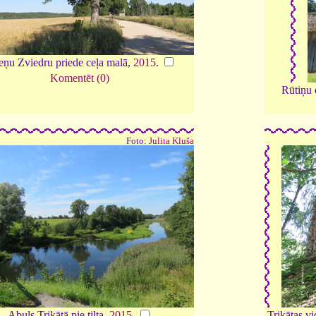
eņu Zviedru priede ceļa malā,
2015
.
Komentēt (0)
Rūtiņu 
Foto:
Julita Kluša
Abuls Trikātā pie tilta,
2015
.
Trikātas v