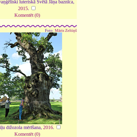
vaņģēliski luteriskā Svētā Jāņa baznīca,
2015
.
Komentēt (0)
Foto:
Māris Zeltiņš
iļu dižozola mērīšana,
2016
.
Komentēt (0)