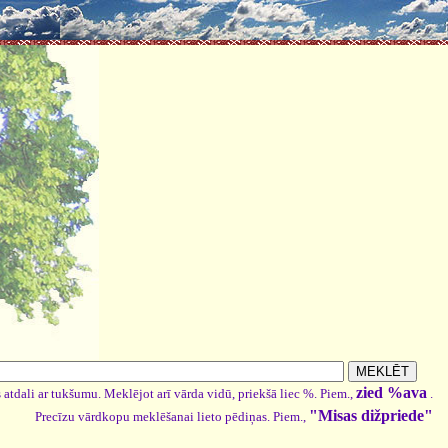
zied %ava
 atdali ar tukšumu. Meklējot arī vārda vidū, priekšā liec %. Piem.,
.
"Misas dižpriede"
Precīzu vārdkopu meklēšanai lieto pēdiņas. Piem.,