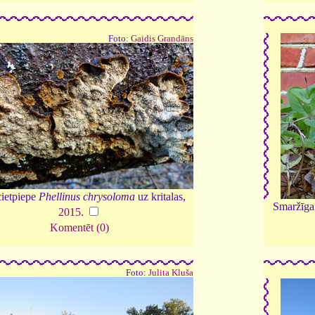
Foto:
Gaidis Grandāns
cietpiepe
Phellinus chrysoloma
uz kritalas,
Smaržīgai
2015
.
Komentēt (0)
Foto:
Julita Kluša