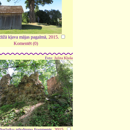
dižā kļava mājas pagalmā,
2015
.
Komentēt (0)
Foto:
Julita Kluša
iduslaiku pilsdrupu fragments,
2015
.