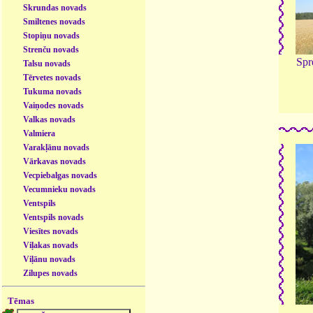
Skrundas novads
Smiltenes novads
Stopiņu novads
Strenču novads
Spr
Talsu novads
Tērvetes novads
Tukuma novads
Vaiņodes novads
Valkas novads
Valmiera
Varakļānu novads
Vārkavas novads
Vecpiebalgas novads
Vecumnieku novads
Ventspils
Ventspils novads
Viesītes novads
Viļakas novads
Viļānu novads
Zilupes novads
Tēmas