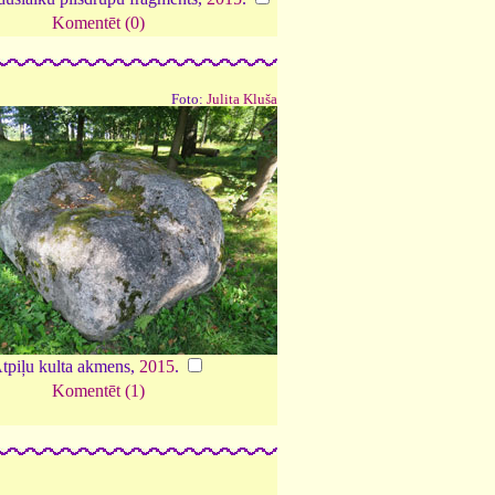
Komentēt (0)
Foto:
Julita Kluša
tpiļu kulta akmens,
2015
.
Komentēt (1)