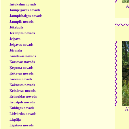
Inčukalna novads
A
Jaunjelgavas novads
Jaunpiebalgas novads
Jaunpils novads
Jēkabpils
Jēkabpils novads
Jelgava
Jelgavas novads
Jūrmala
Kandavas novads
Kārsavas novads
Ķeguma novads
Ķekavas novads
Kocēnu novads
Kokneses novads
Krāslavas novads
Krimuldas novads
Krustpils novads
Kuldīgas novads
Ab
Lielvārdes novads
Liepāja
Līgatnes novads