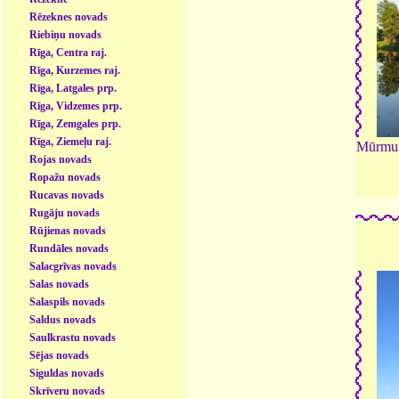
Rēzeknes novads
Riebiņu novads
Rīga, Centra raj.
Rīga, Kurzemes raj.
Rīga, Latgales prp.
Rīga, Vidzemes prp.
Rīga, Zemgales prp.
Rīga, Ziemeļu raj.
Mūrmui
Rojas novads
Ropažu novads
Rucavas novads
Rugāju novads
Rūjienas novads
Rundāles novads
Salacgrīvas novads
Salas novads
Salaspils novads
Saldus novads
Saulkrastu novads
Sējas novads
Siguldas novads
Skrīveru novads