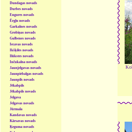
Dundagas novads
Durbes novads
Engures novads
Ērgļu novads
Garkalnes novads
Grobiņas novads
Gulbenes novads
Iecavas novads
Ikšķiles novads
Ilūkstes novads
Inčukalna novads
Kok
Jaunjelgavas novads
Jaunpiebalgas novads
Jaunpils novads
Jēkabpils
Jēkabpils novads
Jelgava
Jelgavas novads
Jūrmala
Kandavas novads
Kārsavas novads
Ķeguma novads