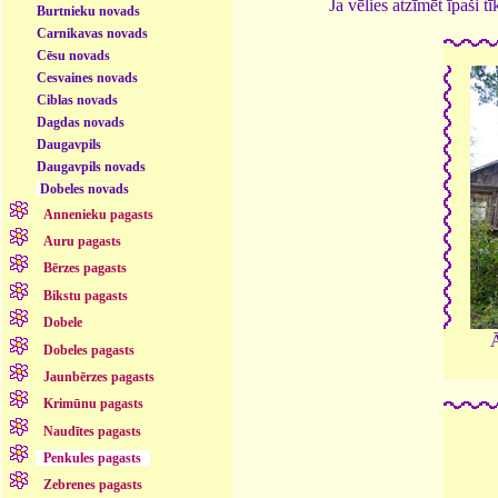
Ja vēlies atzīmēt īpaši 
Burtnieku novads
Carnikavas novads
Cēsu novads
Cesvaines novads
Ciblas novads
Dagdas novads
Daugavpils
Daugavpils novads
Dobeles novads
Annenieku pagasts
Auru pagasts
Bērzes pagasts
Bikstu pagasts
Dobele
Ā
Dobeles pagasts
Jaunbērzes pagasts
Krimūnu pagasts
Naudītes pagasts
Penkules pagasts
Zebrenes pagasts