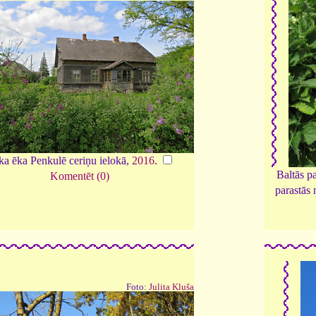
a ēka Penkulē ceriņu ielokā,
2016
.
Baltās p
Komentēt (0)
parastās 
Foto:
Julita Kluša