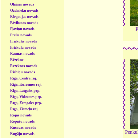
Olaines novads
Ozolnieku novads
Pārgaujas novads
Pāvilostas novads
P
Pļaviņu novads
Preiļu novads
Priekules novads
Priekuļu novads
Raunas novads
Rēzekne
Rēzeknes novads
Riebiņu novads
Rīga, Centra raj.
Rīga, Kurzemes raj.
Rīga, Latgales prp.
Rīga, Vidzemes prp.
Rīga, Zemgales prp.
Rīga, Ziemeļu raj.
Rojas novads
Ropažu novads
Rucavas novads
Penkul
Rugāju novads