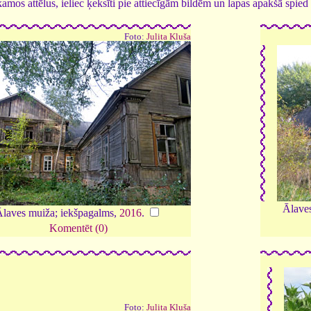
tīkamos attēlus, ieliec ķeksīti pie attiecīgām bildēm un lapas apakšā spi
Foto:
Julita Kluša
Ālaves
laves muiža; iekšpagalms,
2016
.
Komentēt (0)
Foto:
Julita Kluša