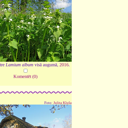
tre
Lamium album
visā augumā,
2016
.
Komentēt (0)
Foto:
Julita Kluša