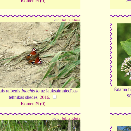
Komentēt (0)
Foto:
Julita Kluša
Ēdamā fi
ais raibenis
Inachis io
uz lauksaimniecības
Sē
tehnikas sliedes,
2016
.
Komentēt (0)
Foto:
Julita Kluša