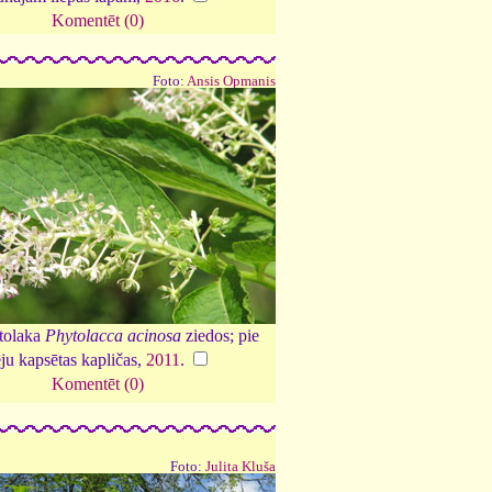
Komentēt (0)
Foto:
Ansis Opmanis
tolaka
Phytolacca acinosa
ziedos; pie
ju kapsētas kapličas,
2011
.
Komentēt (0)
Foto:
Julita Kluša