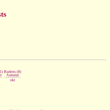
ts
1)
Rudens (8)
r
Autumn
okt