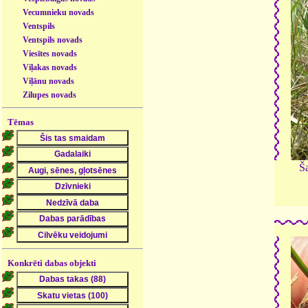
Vecumnieku novads
Ventspils
Ventspils novads
Viesītes novads
Viļakas novads
Viļānu novads
Zilupes novads
Tēmas
Ša
Konkrēti dabas objekti