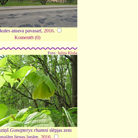
kules ainava pavasarī,
2016
.
Komentēt (0)
Foto:
Julita Kluša
uriņš
Gonepteryx rhamni
slēpjas zem
unajām liepas lapām,
2016
.