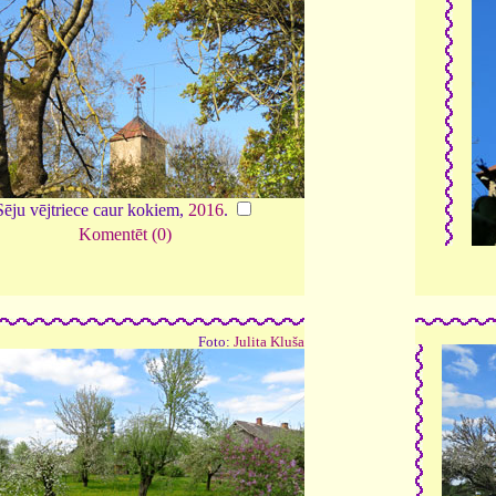
Sēju vējtriece caur kokiem,
2016
.
Komentēt (0)
Foto:
Julita Kluša