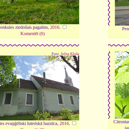
enkules ziedošais pagalms,
2016
.
Pen
Komentēt (0)
Foto:
Julita Kluša
Citronta
es evaņģēliski luteriskā baznīca,
2016
.
ja