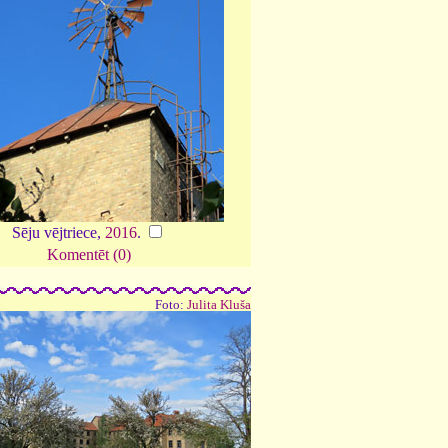
Sēju vējtriece,
2016
.
Komentēt (0)
Foto:
Julita Kluša