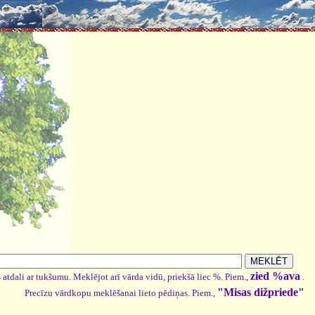
zied %ava
 atdali ar tukšumu. Meklējot arī vārda vidū, priekšā liec %. Piem.,
.
"Misas dižpriede"
Precīzu vārdkopu meklēšanai lieto pēdiņas. Piem.,