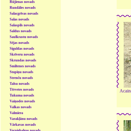
Rūjienas novads
Rundāles novads
Salacgrīvas novads
Salas novads
Salaspils novads
Saldus novads
Saulkrastu novads
Sējas novads
Siguldas novads
Skrīveru novads
Skrundas novads
Smiltenes novads
Stopiņu novads
Strenču novads
Talsu novads
Tērvetes novads
Acain
Tukuma novads
Vaiņodes novads
Valkas novads
Valmiera
Varakļānu novads
Vārkavas novads
Vecpiebalgas novads