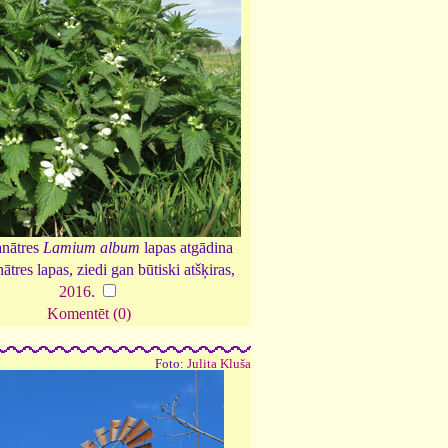
anātres
Lamium album
lapas atgādina
nātres lapas, ziedi gan būtiski atšķiras,
2016
.
Komentēt (0)
Foto:
Julita Kluša