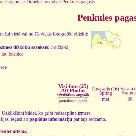
eles rajons
>
Dobeles novads
>
Penkules pagasts
Penkules pagas
 šai vietā vai no šīs vietas fotografēti objekti:
ozīmes dižkoku saraksts
:
2 dižkoki
,
 lut. baznīca
,
,
iece
Visi foto (25)
Vasara (
Pavasaris (16)
All Photos
Summe
Spring
vērtētākos augstāk
jūl
mai
jaunākos augstāk
5. Uzklikšķini bildei, ko gribi redzēt pilnā izmērā.
fijas, iegūsi arī
papildus informāciju
par tajā redzamo.
ntēt attēlus.