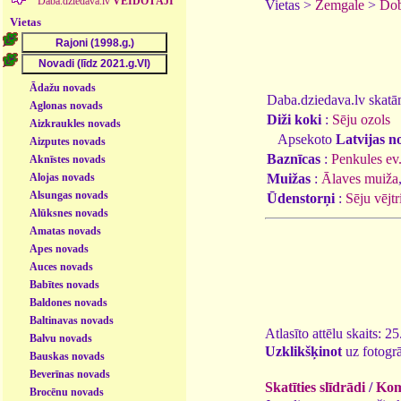
Daba.dziedava.lv
VEIDOTĀJI
Vietas >
Zemgale
>
Dob
Vietas
Ādažu novads
Daba.dziedava.lv skatāmi
Aglonas novads
Diži koki
:
Sēju ozols
Aizkraukles novads
Apsekoto
Latvijas n
Aizputes novads
Baznīcas
:
Penkules ev.
Aknīstes novads
Alojas novads
Muižas
:
Ālaves muiža
Alsungas novads
Ūdenstorņi
:
Sēju vējtr
Alūksnes novads
Amatas novads
Apes novads
Auces novads
Babītes novads
Baldones novads
Baltinavas novads
Atlasīto attēlu skaits: 2
Balvu novads
Uzklikšķinot
uz fotogrā
Bauskas novads
Beverīnas novads
Skatīties slīdrādi
/
Kome
Brocēnu novads