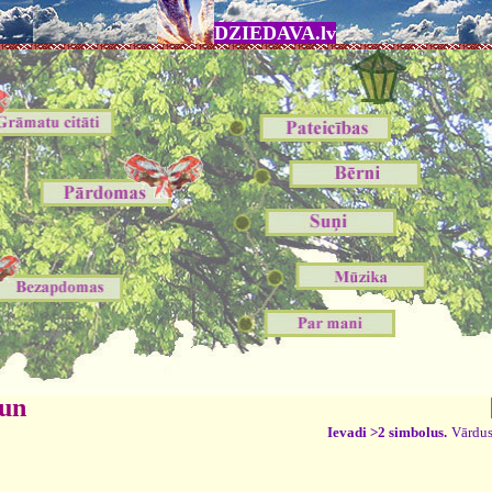
DZIEDAVA.lv
 un
Ievadi >2 simbolus.
Vārdus