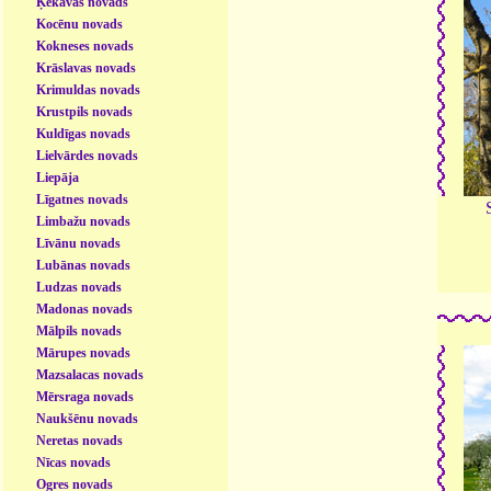
Ķekavas novads
Kocēnu novads
Kokneses novads
Krāslavas novads
Krimuldas novads
Krustpils novads
Kuldīgas novads
Lielvārdes novads
Liepāja
Līgatnes novads
Limbažu novads
Līvānu novads
Lubānas novads
Ludzas novads
Madonas novads
Mālpils novads
Mārupes novads
Mazsalacas novads
Mērsraga novads
Naukšēnu novads
Neretas novads
Nīcas novads
Ogres novads