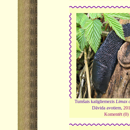
Tumšais kailgliemezis
Limax c
Dāvida avotiem,
20
Komentēt (0)