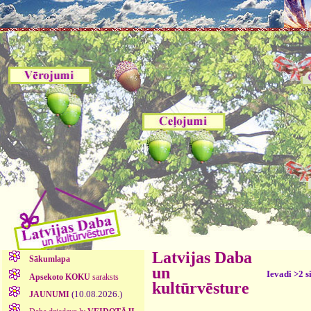
Latvijas Daba
Sākumlapa
un
Ievadi >2 s
Apsekoto KOKU
saraksts
kultūrvēsture
(10.08.2026.)
JAUNUMI