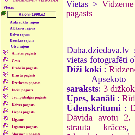
Daba.dziedava.lv
VEIDOTĀJI
Vietas >
Vidzeme
Vietas
pagasts
Aizkraukles rajons
Alūksnes rajons
Balvu rajons
Bauskas rajons
Cēsu rajons
Daba.dziedava.lv 
Amatas pagasts
vietas fotografēti o
Cēsis
Diži koki
:
Rīdzen
Drabešu pagasts
Drustu pagasts
Apsekoto
Dzērbenes pagasts
saraksts
:
3 dižkok
Inešu pagasts
Upes, kanāli
:
Rīd
Jaunpiebalgas pagasts
Kaives pagasts
Ūdenskritumi
:
D
Liepas pagasts
Dāvida avotu 2. 
Līgatne
strauta krāces
Līgatnes pagasts
Mārsnēnu pagasts