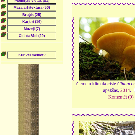
Ziemeļu klimakociste
Climacocy
apakšas,
2014
.
Komentēt (0)