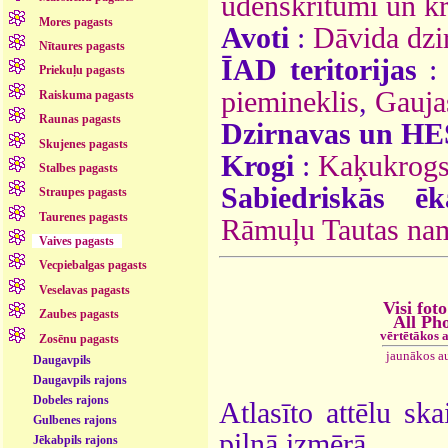
ūdenskritumi un k
Mores pagasts
Avoti
:
Dāvida dzi
Nītaures pagasts
ĪAD teritorijas
Priekuļu pagasts
piemineklis
,
Gauja
Raiskuma pagasts
Raunas pagasts
Dzirnavas un HE
Skujenes pagasts
Krogi
:
Kaķukrog
Stalbes pagasts
Sabiedriskās ēk
Straupes pagasts
Taurenes pagasts
Rāmuļu Tautas nam
Vaives pagasts
Vecpiebalgas pagasts
Veselavas pagasts
Visi foto
Zaubes pagasts
All Ph
vērtētākos 
Zosēnu pagasts
jaunākos a
Daugavpils
Daugavpils rajons
Dobeles rajons
Atlasīto attēlu ska
Gulbenes rajons
pilnā izmērā.
Jēkabpils rajons