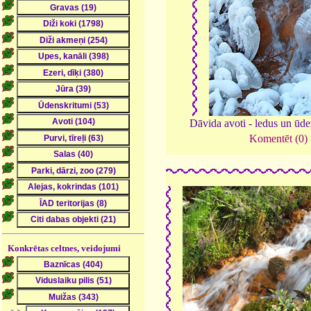
Dāvida avoti - ledus un ūd
Komentēt (0)
Konkrētas celtnes, veidojumi