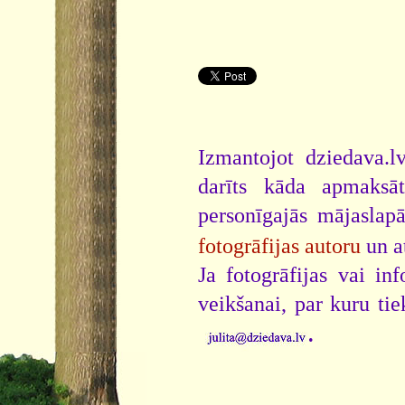
Izmantojot dziedava.lv
darīts kāda apmaksāt
personīgajās mājaslap
fotogrāfijas autoru
un a
Ja fotogrāfijas vai i
veikšanai, par kuru ti
.