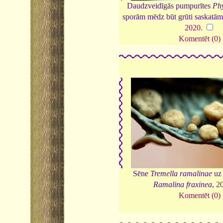
Daudzveidīgās pumpurītes
Ph
sporām mēdz būt grūti saskatāma
2020
.
Komentēt (0)
Sēne
Tremella ramalinae
uz 
Ramalina fraxinea
,
2
Komentēt (0)