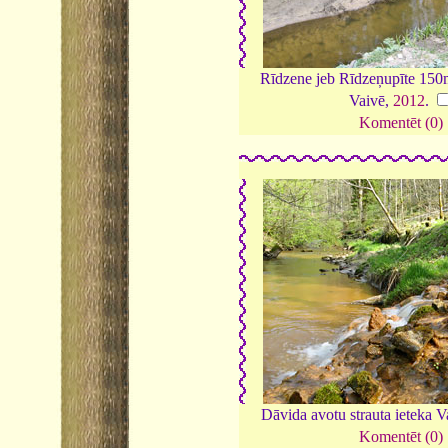
Rīdzene jeb Rīdzeņupīte 150m
Vaivē,
2012
.
Komentēt (0)
Dāvida avotu strauta ieteka 
Komentēt (0)