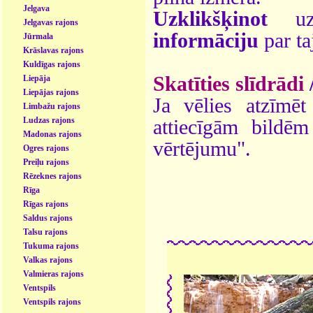
Jelgava
Uzklikšķinot
uz 
Jelgavas rajons
informāciju
par ta
Jūrmala
Krāslavas rajons
Kuldīgas rajons
Skatīties slīdrādi
Liepāja
Liepājas rajons
Ja vēlies atzīmēt 
Limbažu rajons
Ludzas rajons
attiecīgām bildē
Madonas rajons
vērtējumu".
Ogres rajons
Preiļu rajons
Rēzeknes rajons
Rīga
Rīgas rajons
Saldus rajons
Talsu rajons
Tukuma rajons
Valkas rajons
Valmieras rajons
Ventspils
Ventspils rajons