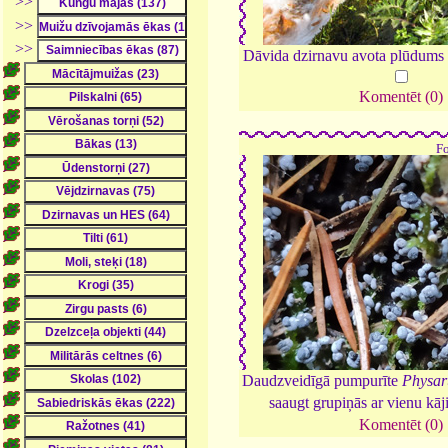
>>
>>
>>
Dāvida dzirnavu avota plūdums 
Komentēt (0)
F
Daudzveidīgā pumpurīte
Physar
saaugt grupiņās ar vienu kāj
Komentēt (0)