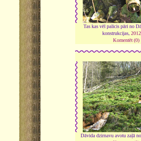
Tas kas vēl palicis pāri no 
konstrukcijas,
201
Komentēt (0)
Dāvida dzirnavu avotu zaļā n