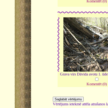
Komentēt (0)
Grava virs Dāvida avotu 1. ūd
Komentēt (0)
Vērtējums ietekmē attēla atrašanos la