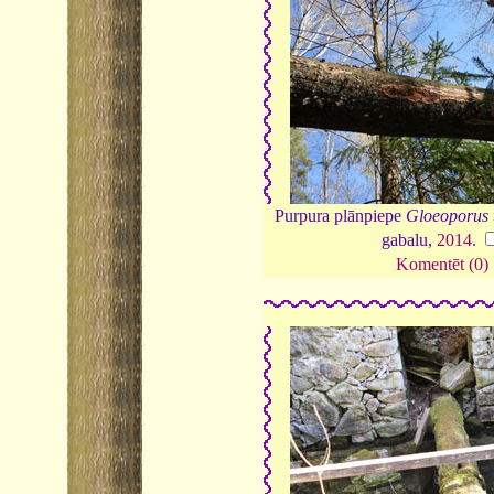
Purpura plānpiepe
Gloeoporus 
gabalu,
2014
.
Komentēt (0)