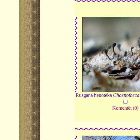
Rūsganā henotēka
Chaenotheca 
Komentēt (0)