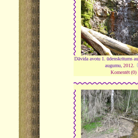
Dāvida avotu 1. ūdenskritums au
augumu,
2012
.
Komentēt (0)