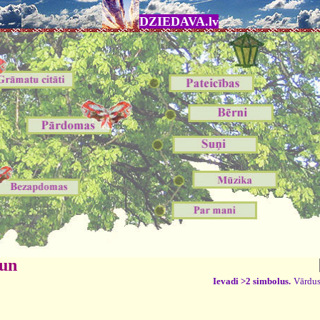
DZIEDAVA.lv
 un
Ievadi >2 simbolus.
Vārdus