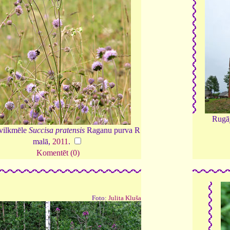
Rugāj
 vilkmēle
Succisa pratensis
Raganu purva R
malā,
2011
.
Komentēt (0)
Foto:
Julita Kluša