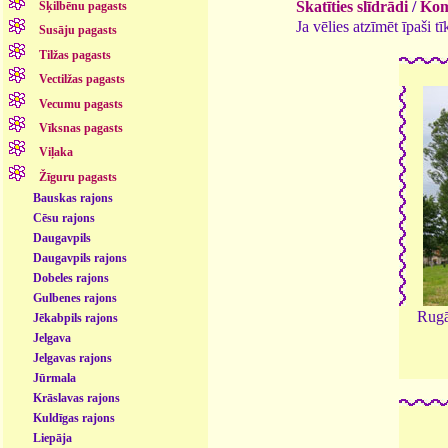
Skatīties slīdrādi
/
Kome
Šķilbēnu pagasts
Ja vēlies atzīmēt īpaši 
Susāju pagasts
Tilžas pagasts
Vectilžas pagasts
Vecumu pagasts
Vīksnas pagasts
Viļaka
Žīguru pagasts
Bauskas rajons
Cēsu rajons
Daugavpils
Daugavpils rajons
Dobeles rajons
Gulbenes rajons
Rugā
Jēkabpils rajons
Jelgava
Jelgavas rajons
Jūrmala
Krāslavas rajons
Kuldīgas rajons
Liepāja