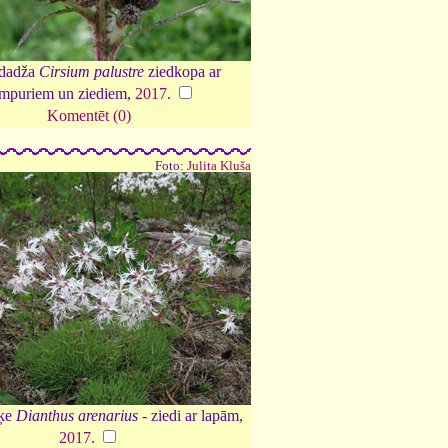
 dadža
Cirsium palustre
ziedkopa ar
mpuriem un ziediem,
2017
.
Komentēt (0)
Foto:
Julita Kluša
ļķe
Dianthus arenarius
- ziedi ar lapām,
2017
.