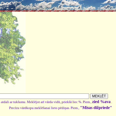
zied %ava
 atdali ar tukšumu. Meklējot arī vārda vidū, priekšā liec %. Piem.,
.
"Misas dižpriede"
Precīzu vārdkopu meklēšanai lieto pēdiņas. Piem.,