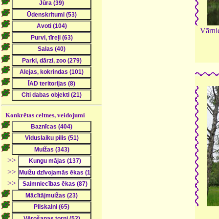
Vārni
Konkrētas celtnes, veidojumi
>>
>>
>>