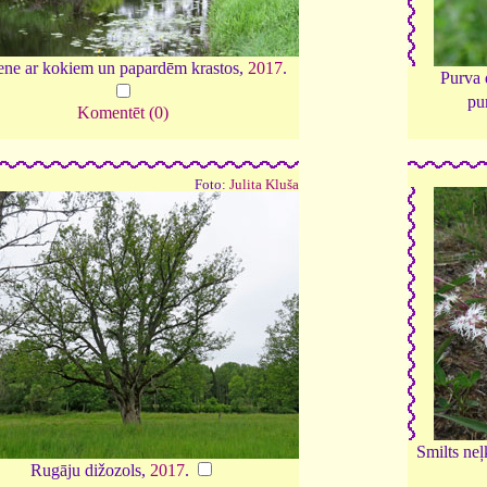
ene ar kokiem un papardēm krastos,
2017
.
Purva
pu
Komentēt (0)
Foto:
Julita Kluša
Smilts ne
Rugāju dižozols,
2017
.