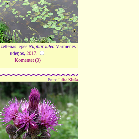
zeltenās lēpes
Nuphar lutea
Vārnienes
ūdeņos,
2017
.
Komentēt (0)
Foto:
Julita Kluša