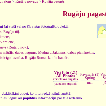
u rajons
>
Rugāju novads
>
Rugāju pagasts
Rugāju pagas
 šai vietā vai no šīs vietas fotografēti objekti:
s
,
Rugāju tūja
,
kmens
,
Vārniene
,
urvs (Rugāju nov.)
,
a mitrājs: dabas liegums
,
Medņu dižakmens: dabas piemineklis
,
zticīgo baznīca
,
Rugāju Romas katoļu baznīca
Visi foto (21)
Vas
Pavasaris (1)
All Photos
S
Spring
vērtētākos augstāk
j
mai
jaunākos augstāk
1. Uzklikšķini bildei, ko gribi redzēt pilnā izmērā.
fijas, iegūsi arī
papildus informāciju
par tajā redzamo.