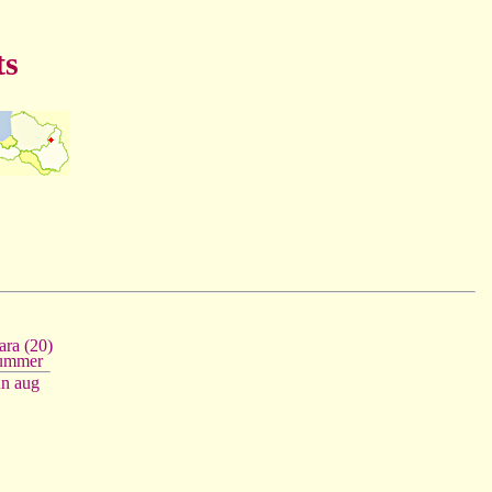
ts
ara (20)
ummer
ūn
aug