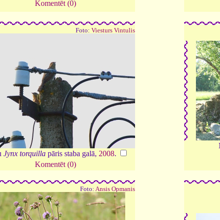
Komentēt (0)
Foto:
Viesturs Vintulis
u
Jynx torquilla
pāris staba galā,
2008
.
Komentēt (0)
Foto:
Ansis Opmanis