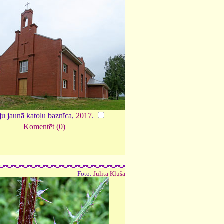
u jaunā katoļu baznīca,
2017
.
Komentēt (0)
Foto:
Julita Kluša