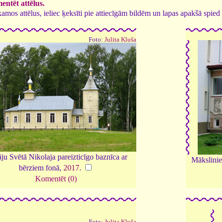
ntēt attēlus.
tīkamos attēlus, ieliec ķeksīti pie attiecīgām bildēm un lapas apakšā spi
Foto:
Julita Kluša
ju Svētā Nikolaja pareizticīgo baznīca ar
Mākslinie
bērziem fonā,
2017
.
Komentēt (0)
Foto:
Julita Kluša