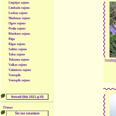
Liepājas rajons
Limbažu rajons
Ludzas rajons
Madonas rajons
Ogres rajons
Preiļu rajons
Rēzeknes rajons
Rīga
Rīgas rajons
Saldus rajons
Talsu rajons
Tukuma rajons
Smiltāj
Valkas rajons
Valmieras rajons
Ventspils
Ventspils rajons
Tēmas