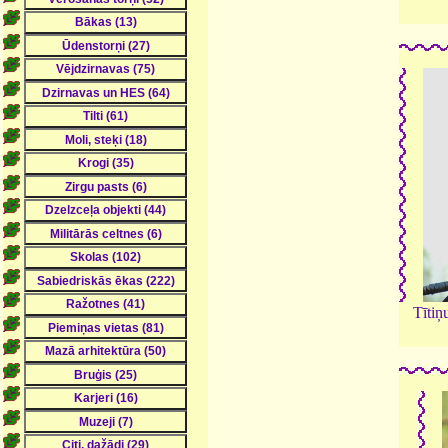
Tītiņ