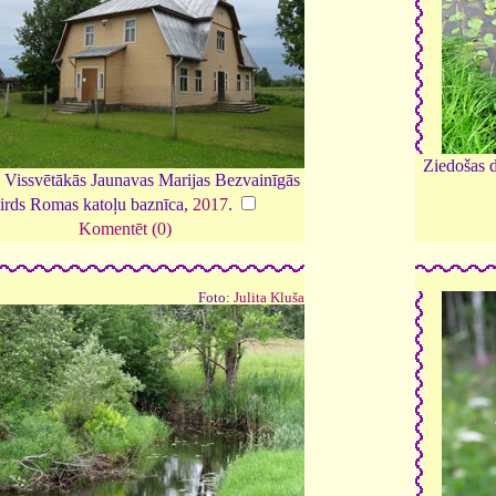
Ziedošas d
 Vissvētākās Jaunavas Marijas Bezvainīgās
irds Romas katoļu baznīca,
2017
.
Komentēt (0)
Foto:
Julita Kluša