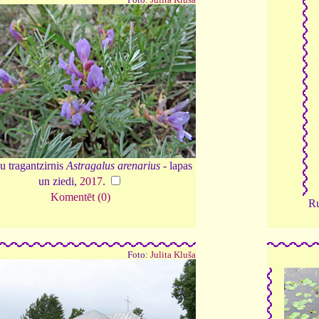
u tragantzirnis
Astragalus arenarius
- lapas
un ziedi,
2017
.
Komentēt (0)
Ru
Foto:
Julita Kluša