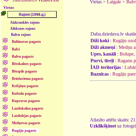
Daba.dziedava.lv
VEIDOTĀJI
Vietas >
Latgale
>
Balv
Vietas
Aizkraukles rajons
Alūksnes rajons
Daba.dziedava.lv skatāmi
Balvu rajons
Diži koki
:
Rugāju ozol
Baltinavas pagasts
Diži akmeņi
:
Medņu a
Balvi
Upes, kanāli
:
Bolupe
,
Balvu pagasts
Purvi, tīreļi
:
Raganu p
Bērzkalnes pagasts
ĪAD teritorijas
:
Lubān
Bērzpils pagasts
Baznīcas
:
Rugāju parei
Briežuciema pagasts
Krišjāņu pagasts
Kubulu pagasts
Kupravas pagasts
Lazdukalna pagasts
Lazdulejas pagasts
Atlasīto attēlu skaits: 2
Medņevas pagasts
Uzklikšķinot
uz fotogrā
Rugāju pagasts