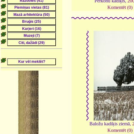
Pērkonu kadiķis,
20
Komentēt (0)
Baložu kadiķis ziemā,
Komentēt (0)