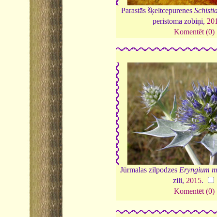
Parastās šķeltcepurenes
Schist
peristoma zobiņi,
20
Komentēt (0)
Jūrmalas zilpodzes
Eryngium m
zili,
2015
.
Komentēt (0)