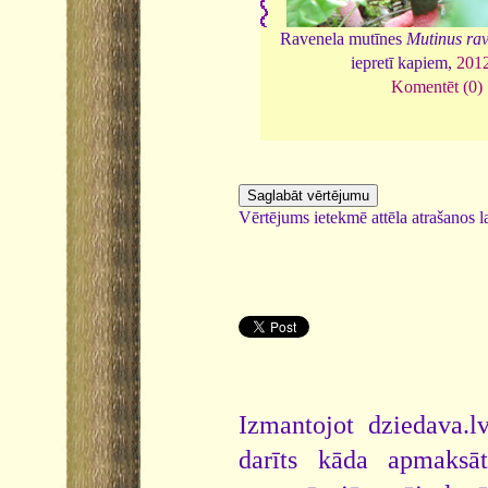
Ravenela mutīnes
Mutinus rav
iepretī kapiem,
201
Komentēt (0)
Vērtējums ietekmē attēla atrašanos la
Izmantojot dziedava.lv
darīts kāda apmaksāt