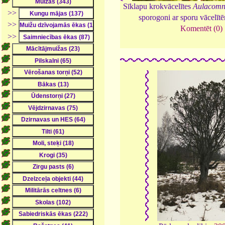
Sīklapu krokvācelītes
Aulacomn
>>
sporogoni ar sporu vācelīt
>>
Komentēt (0)
>>