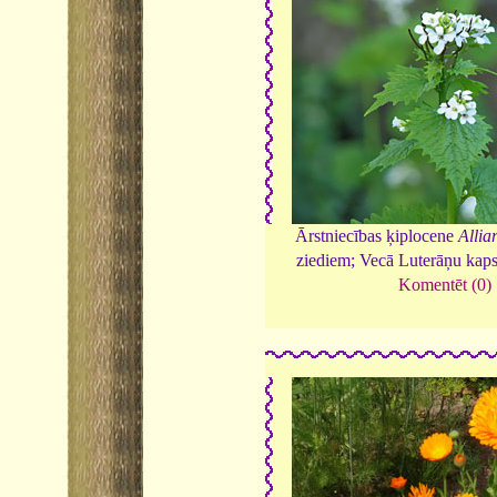
Ārstniecības ķiplocene
Allia
ziediem; Vecā Luterāņu kap
Komentēt (0)