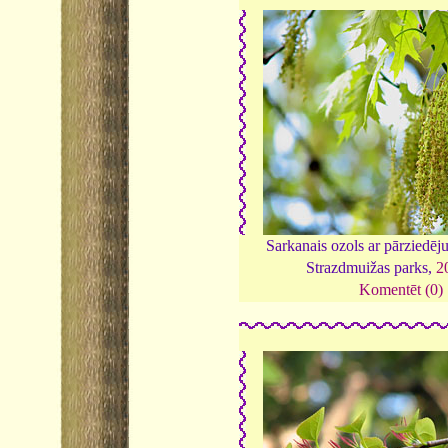
Sarkanais ozols ar pārziedēj
Strazdmuižas parks,
2
Komentēt (0)