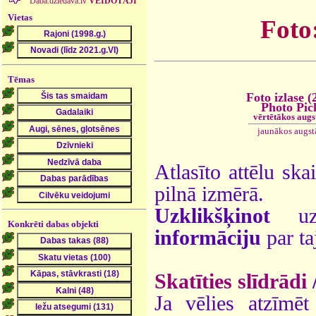
Daba.dziedava.lv
VEIDOTĀJI
Vietas
Foto
Tēmas
Foto izlase (
Photo Pic
vērtētākos augs
jaunākos augst
Atlasīto attēlu ska
pilnā izmērā.
Uzklikšķinot
uz 
Konkrēti dabas objekti
informāciju
par ta
Skatīties slīdrādi
Ja vēlies atzīmēt 