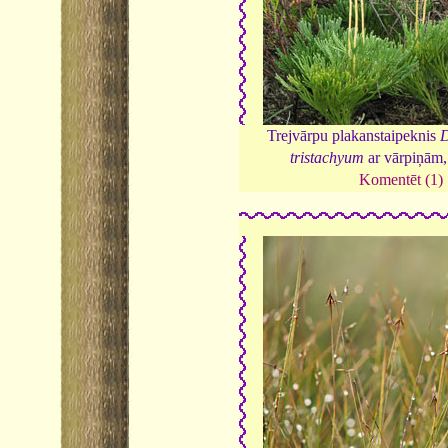
Trejvārpu plakanstaipeknis
D
tristachyum
ar vārpiņām
Komentēt (1)