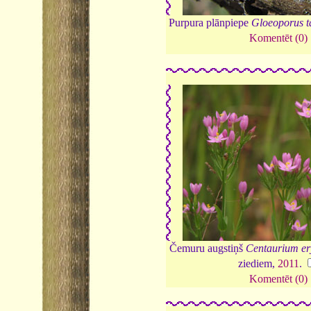
Purpura plānpiepe
Gloeoporus t
Komentēt (0)
Čemuru augstiņš
Centaurium er
ziediem,
2011
.
Komentēt (0)