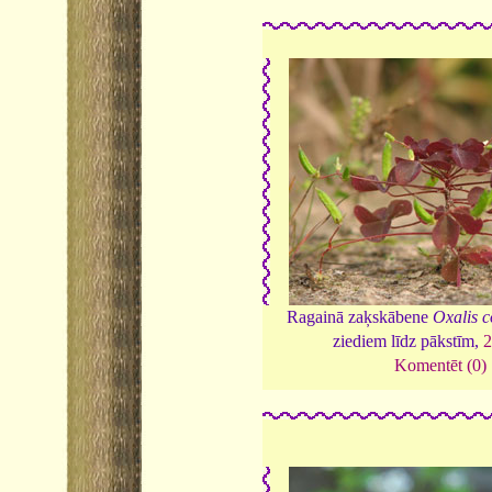
Ragainā zaķskābene
Oxalis c
ziediem līdz pākstīm,
2
Komentēt (0)