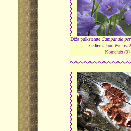
Dižā pulkstenīte
Campanula pers
ziediem, Jaunrēveļos,
Komentēt (0)