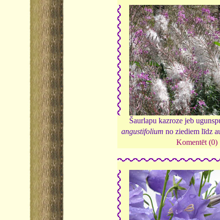
Šaurlapu kazroze jeb uguns
angustifolium
no ziediem līdz a
Komentēt (0)