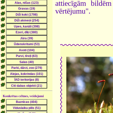
attiecīgām bildē
vērtējumu".
Konkrētas celtnes, veidojumi