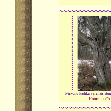
Pērkonu kadiķa varenais stu
Komentēt (0)