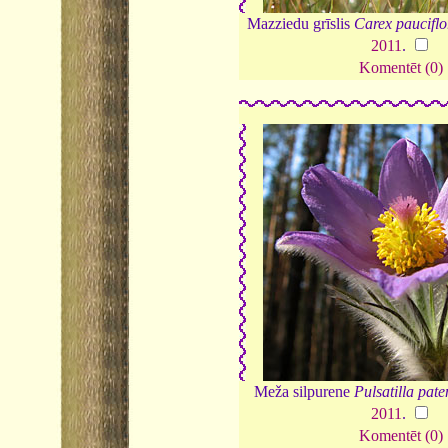
Mazziedu grīslis
Carex pauciflo
2011
.
Komentēt (0)
Meža silpurene
Pulsatilla pate
2011
.
Komentēt (0)