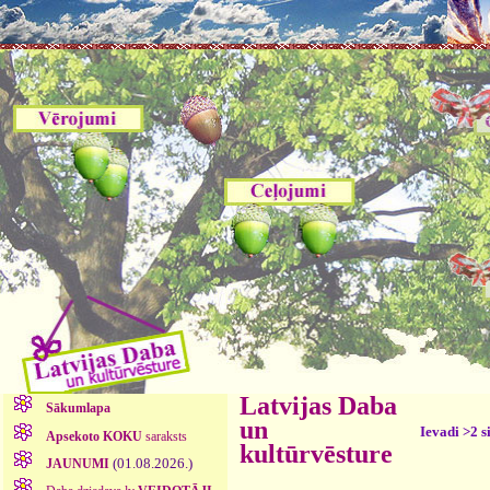
Latvijas Daba
Sākumlapa
un
Ievadi >2 s
Apsekoto KOKU
saraksts
kultūrvēsture
(01.08.2026.)
JAUNUMI