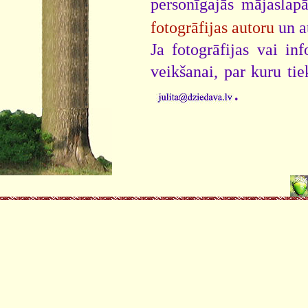
personīgajās mājaslap
fotogrāfijas autoru
un a
Ja fotogrāfijas vai i
veikšanai, par kuru ti
.