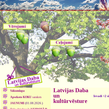
Latvijas Daba
Sākumlapa
un
Ievadi >2 s
Apsekoto KOKU
saraksts
kultūrvēsture
(01.08.2026.)
JAUNUMI