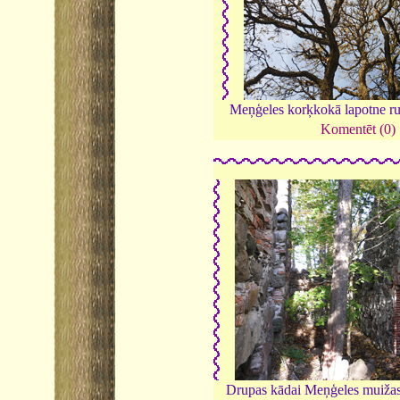
Meņģeles korķkokā lapotne r
Komentēt (0)
Drupas kādai Meņģeles muižas