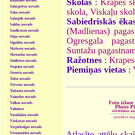
Skolas
:
Krapes s
Rundāles novads
Salacgrīvas novads
skola
,
Viskaļu sko
Salas novads
Salaspils novads
Sabiedriskās ēka
Saldus novads
(Madlienas) paga
Saulkrastu novads
Sējas novads
Ogresgala pagas
Siguldas novads
Suntažu pagastna
Skrīveru novads
Skrundas novads
Ražotnes
:
Krapes
Smiltenes novads
Stopiņu novads
Piemiņas vietas
:
Strenču novads
Talsu novads
Tērvetes novads
Tukuma novads
Vaiņodes novads
Foto izlase
Valkas novads
Photo P
Valmiera
vērtētākos a
Varakļānu novads
jaunākos aug
Vārkavas novads
Vecpiebalgas novads
Atlasīto attēlu ska
Vecumnieku novads