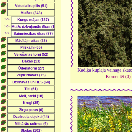
>>
>>
>>
Kadiķa kuplajā vainagā skato
Komentēt (0)