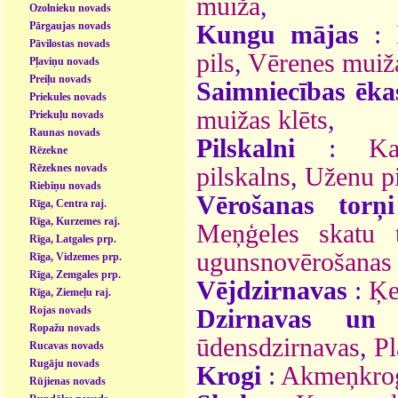
muiža
,
Ozolnieku novads
Pārgaujas novads
Kungu mājas
:
Pāvilostas novads
pils
,
Vērenes muiž
Pļaviņu novads
Preiļu novads
Saimniecības ēka
Priekules novads
muižas klēts
,
Priekuļu novads
Raunas novads
Pilskalni
:
Ka
Rēzekne
Rēzeknes novads
pilskalns
,
Uženu pi
Riebiņu novads
Vērošanas torņi
Rīga, Centra raj.
Rīga, Kurzemes raj.
Meņģeles skatu t
Rīga, Latgales prp.
ugunsnovērošanas 
Rīga, Vidzemes prp.
Rīga, Zemgales prp.
Vējdzirnavas
:
Ķe
Rīga, Ziemeļu raj.
Rojas novads
Dzirnavas un
Ropažu novads
ūdensdzirnavas
,
Pl
Rucavas novads
Rugāju novads
Krogi
:
Akmeņkro
Rūjienas novads