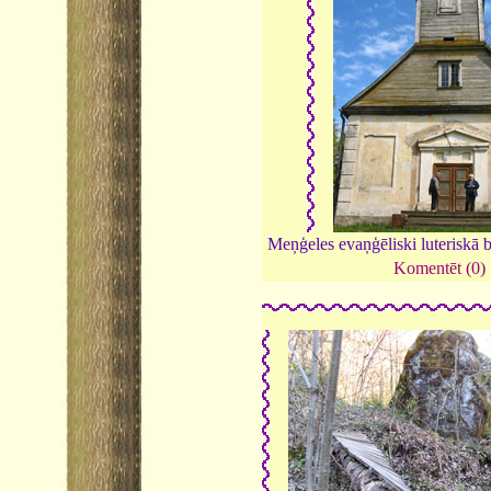
Meņģeles evaņģēliski luteriskā 
Komentēt (0)