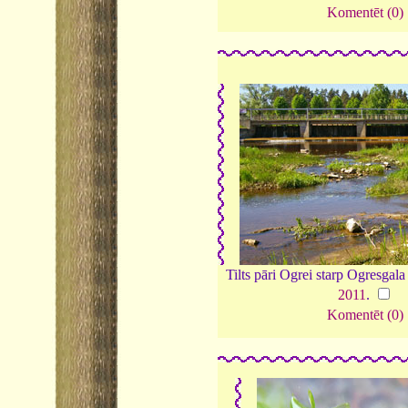
Komentēt (0)
Tilts pāri Ogrei starp Ogresgala
2011
.
Komentēt (0)