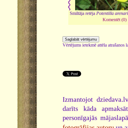
Smiltāja retēja
Potentilla arenar
Komentēt (0)
Vērtējums ietekmē attēla atrašanos la
Izmantojot dziedava.lv
darīts kāda apmaksāt
personīgajās mājaslap
fotogrāfijas autoru
un a