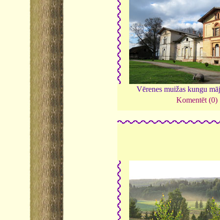
Vērenes muižas kungu mā
Komentēt (0)