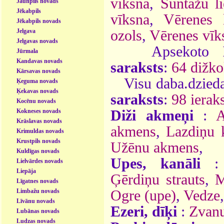
vīksna
,
Suntažu l
Jaunpils novads
Jēkabpils
vīksna
,
Vērenes 
Jēkabpils novads
Jelgava
ozols
,
Vērenes vīk
Jelgavas novads
Apsekoto
Jūrmala
Kandavas novads
saraksts
:
64 dižko
Kārsavas novads
Visu daba.dzieda
Ķeguma novads
Ķekavas novads
saraksts
:
98 ieraks
Kocēnu novads
Kokneses novads
Diži akmeņi
:
A
Krāslavas novads
akmens
,
Lazdiņu k
Krimuldas novads
Krustpils novads
Užēnu akmens
,
Kuldīgas novads
Upes, kanāli
Lielvārdes novads
Liepāja
Ģērdiņu strauts
,
M
Līgatnes novads
Limbažu novads
Ogre (upe)
,
Vedze
,
Līvānu novads
Ezeri, dīķi
:
Zvanu
Lubānas novads
Ludzas novads