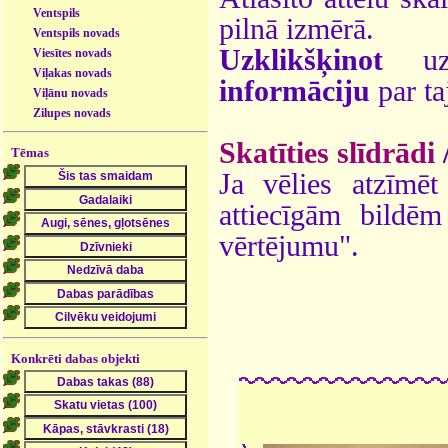
Ventspils
pilnā izmērā.
Ventspils novads
Uzklikšķinot
uz 
Viesītes novads
Viļakas novads
informāciju
par ta
Viļānu novads
Zilupes novads
Skatīties slīdrādi
Tēmas
Ja vēlies atzīmēt 
attiecīgām bildē
vērtējumu".
Konkrēti dabas objekti