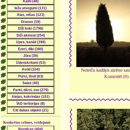
Neteiču kadiķis aizēno sau
Komentēt (0)
Konkrētas celtnes, veidojumi