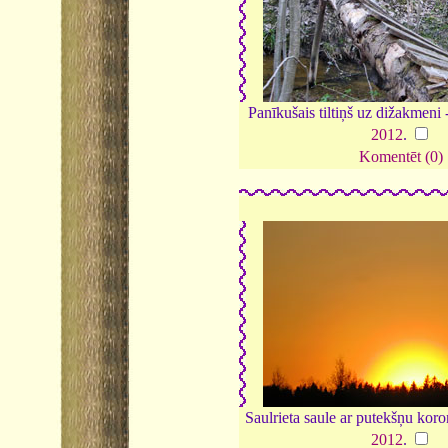
Panīkušais tiltiņš uz dižakmeni 
2012
.
Komentēt (0)
Saulrieta saule ar putekšņu kor
2012
.