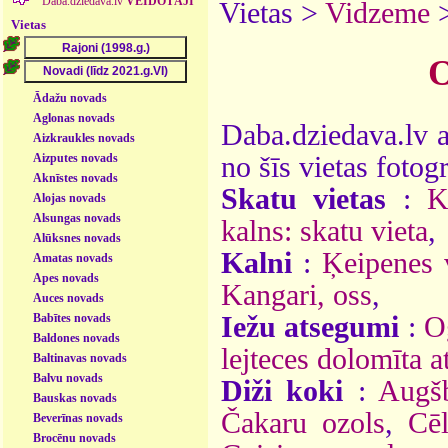
Daba.dziedava.lv
VEIDOTĀJI
Vietas >
Vidzeme
Vietas
O
Ādažu novads
Aglonas novads
Daba.dziedava.lv a
Aizkraukles novads
Aizputes novads
no šīs vietas fotogr
Aknīstes novads
Skatu vietas
:
K
Alojas novads
Alsungas novads
kalns: skatu vieta
,
Alūksnes novads
Kalni
:
Ķeipenes 
Amatas novads
Apes novads
Kangari, oss
,
Auces novads
Babītes novads
Iežu atsegumi
:
O
Baldones novads
lejteces dolomīta 
Baltinavas novads
Balvu novads
Diži koki
:
Augšb
Bauskas novads
Čakaru ozols
,
Cēl
Beverīnas novads
Brocēnu novads