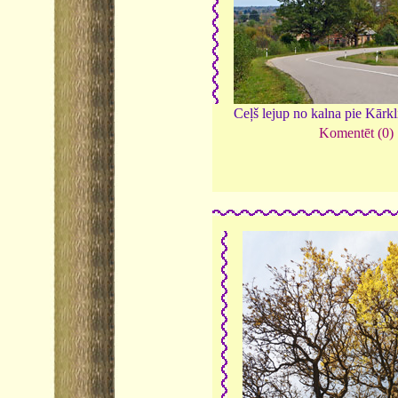
Ceļš lejup no kalna pie Kārk
Komentēt (0)