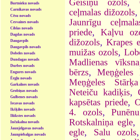
Geisiņu ozols
,
Burtnieku novads
Carnikavas novads
ceļmalas dižozols
Cēsu novads
Jaunrīgu ceļmal
Cesvaines novads
Ciblas novads
priede
,
Kaļvu oz
Dagdas novads
dižozols
,
Krapes e
Daugavpils
Daugavpils novads
muižas ozols
,
Lob
Dobeles novads
Dundagas novads
Madlienas vīksna
Durbes novads
bērzs
,
Meņģeles 
Engures novads
Ērgļu novads
Meņģeles Stārķa
Garkalnes novads
Neteiču kadiķis
,
Grobiņas novads
Gulbenes novads
kapsētas priede
,
O
Iecavas novads
Ikšķiles novads
4. ozols
,
Punēnu
Ilūkstes novads
Rotskalniņa egle
,
Inčukalna novads
Jaunjelgavas novads
egle
,
Salu ozols
Jaunpiebalgas novads