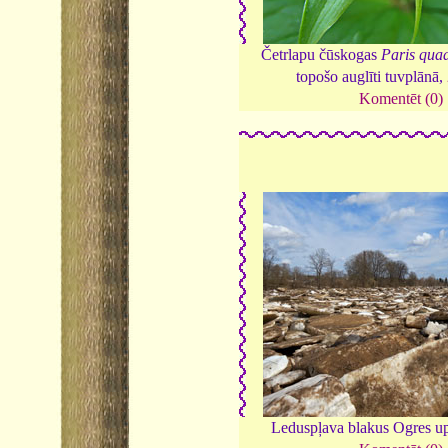
Četrlapu čūskogas
Paris quad
topošo auglīti tuvplānā,
Komentēt (0)
Leduspļava blakus Ogres u