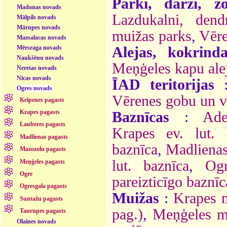
Parki, dārzi, z
Madonas novads
Lazdukalni, dend
Mālpils novads
Mārupes novads
muižas parks
,
Vēre
Mazsalacas novads
Mērsraga novads
Alejas, kokrinda
Naukšēnu novads
Meņģeles kapu ale
Neretas novads
Nīcas novads
ĪAD teritorijas
Ogres novads
Vērenes gobu un v
Ķeipenes pagasts
Krapes pagasts
Baznīcas
:
Ade
Lauberes pagasts
Krapes ev. lut. 
Madlienas pagasts
baznīca
,
Madlienas 
Mazozolu pagasts
lut. baznīca
,
Ogr
Meņģeles pagasts
Ogre
pareizticīgo baznīc
Ogresgala pagasts
Muižas
:
Krapes 
Suntažu pagasts
pag.)
,
Meņģeles m
Taurupes pagasts
Olaines novads