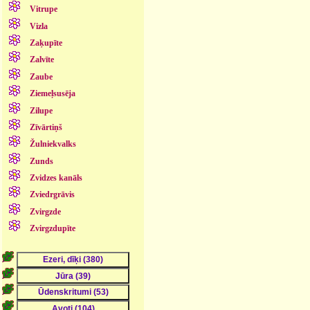
Vitrupe
Vizla
Zaķupīte
Zalvīte
Zaube
Ziemeļsusēja
Zilupe
Zīvārtiņš
Žulniekvalks
Zunds
Zvidzes kanāls
Zviedrgrāvis
Zvirgzde
Zvirgzdupīte