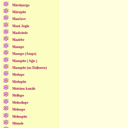
Mārtiņurga
Mārupīte
Maučuve
Mazā Jugla
Mazbriede
Mazirbe
Mazupe
Mazupe (Atupe)
Mazupīte ( Aģis )
Mazupīte (uz Dziļezeru)
Medupe
Medupīte
Meirānu kanāls
Mellupe
Melnsilupe
Melnupe
Melnupīte
Mēmele