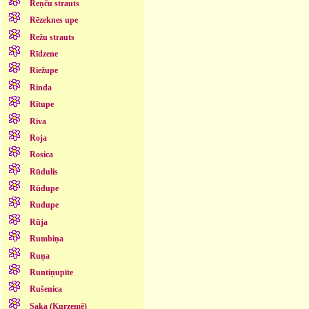
Reņču strauts
Rēzeknes upe
Režu strauts
Rīdzene
Riežupe
Rinda
Rītupe
Rīva
Roja
Rosica
Rūdulis
Rūdupe
Rudupe
Rūja
Rumbiņa
Ruņa
Runtiņupīte
Rušenica
Saka (Kurzemē)