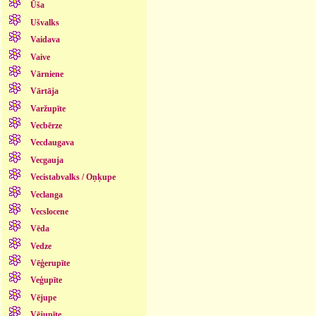
Ūša
Ušvalks
Vaidava
Vaive
Vārniene
Vārtāja
Varžupīte
Vecbērze
Vecdaugava
Vecgauja
Vecistabvalks / Oņķupe
Veclanga
Vecslocene
Vēda
Vedze
Vēģerupīte
Veģupīte
Vējupe
Vējupīte