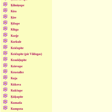
Ķilmiņupe
Kira
Ķire
Ķīšupe
Klūga
Korģe
Korkule
Krāčupīte
Krāčupīte (pie Vildogas)
Kraukļupīte
Krievupe
Krustalīce
Kuja
Kūkova
Kukšupe
Ķūķupīte
Kumada
Kumpota