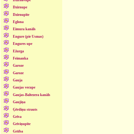
Dzirnupe
Dzirnupīte
Eglona
Eimura kanāls
Engure (pie Usmas)
Engures upe
Ežurga
Feimanka
Garoze
Garoze
Gauja
Gaujas vecupe
Gaujas-Baltezera kanāls
Gaujiņa
Ģērdiņu strauts
Grīva
Grīviņupīte
Grūba