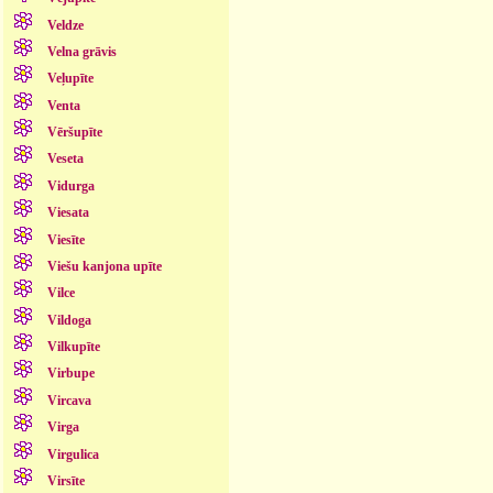
Veldze
Velna grāvis
Veļupīte
Venta
Vēršupīte
Veseta
Vidurga
Viesata
Viesīte
Viešu kanjona upīte
Vilce
Vildoga
Vilkupīte
Virbupe
Vircava
Virga
Virgulica
Virsīte