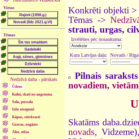
Daba.dziedava.lv
VEIDOTĀJI
Vietas
Konkrēti objekti 
Tēmas ->
Nedzīv
strauti, urgas, ci
Tēmas
Izvēlēties pēc nosaukuma:
Kura Latvijas daļa:
Novads / Rīgas
Pilnais saraksts
Nedzīvā daba - pārskats
novadiem, vietām
Ūdens
Kalni, skati no augstuma
U
Sala, pussala
Iežu atsegumi
Kāpas, stāvkrasti
Skatāms daba.dzied
Gravas, nogāzes
novads
, Vidzeme
Alas, nišas