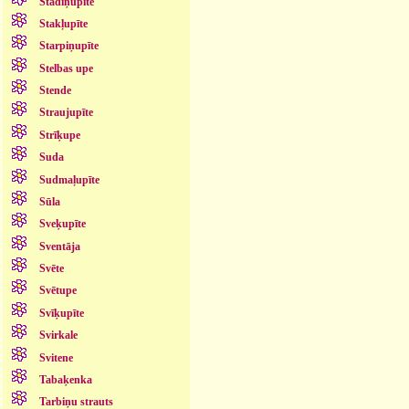
Stādiņupīte
Stakļupīte
Starpiņupīte
Stelbas upe
Stende
Straujupīte
Strīķupe
Suda
Sudmaļupīte
Sūla
Sveķupīte
Sventāja
Svēte
Svētupe
Svīķupīte
Svirkale
Svitene
Tabaķenka
Tarbiņu strauts