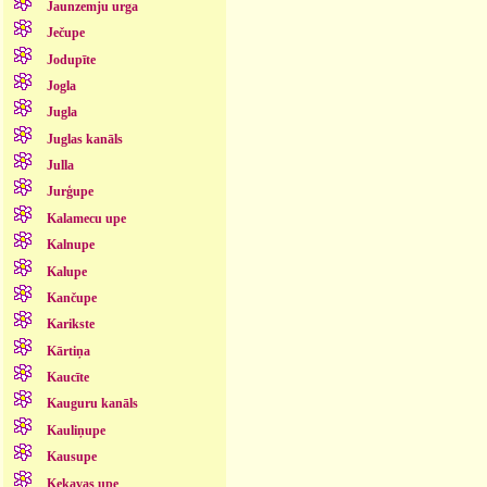
Jaunzemju urga
Ječupe
Jodupīte
Jogla
Jugla
Juglas kanāls
Julla
Jurģupe
Kalamecu upe
Kalnupe
Kalupe
Kančupe
Karikste
Kārtiņa
Kaucīte
Kauguru kanāls
Kauliņupe
Kausupe
Ķekavas upe