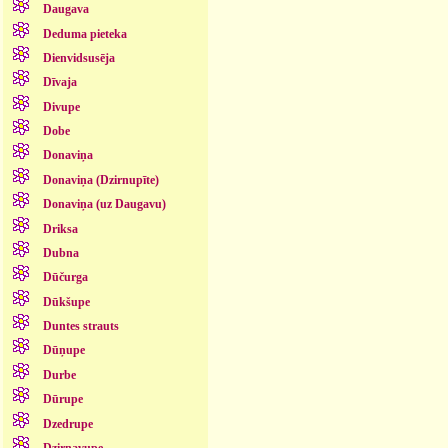
Daugava
Deduma pieteka
Dienvidsusēja
Dīvaja
Divupe
Dobe
Donaviņa
Donaviņa (Dzirnupīte)
Donaviņa (uz Daugavu)
Driksa
Dubna
Dūčurga
Dūkšupe
Duntes strauts
Dūņupe
Durbe
Dūrupe
Dzedrupe
Dzirnavupe