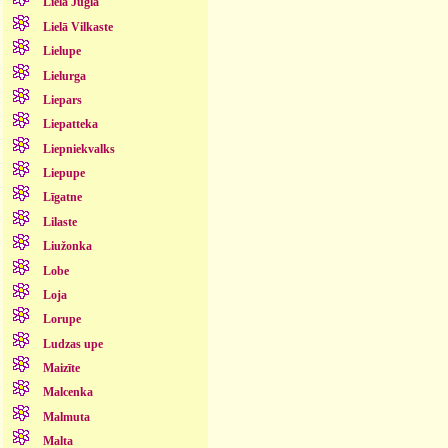
Lielā Jugla
Lielā Vilkaste
Lielupe
Lielurga
Liepars
Liepatteka
Liepniekvalks
Liepupe
Līgatne
Lilaste
Liužonka
Lobe
Loja
Lorupe
Ludzas upe
Maizīte
Malcenka
Malmuta
Malta