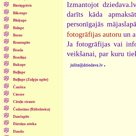
Izmantojot dziedava.lv
Bieriņgrāvis
darīts kāda apmaksāt
Bikstupe
Bluķupe
personīgajās mājaslap
Bolupe
fotogrāfijas autoru
un a
Borne
Ja fotogrāfijas vai i
Brantupīte
Brasla
veikšanai, par kuru ti
Brasliņa
.
Bukupe
Buļļupe
Buļļupe (Zulpju upīte)
Čaušica
Ciecere
Cīruļu strauts
Čodarāna (Rūbežneica)
Dančupīte
Dārziņu atteka
Dauda