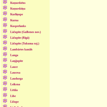
Kuņurdzēns
Kuņurdziņa
Kurliņupe
Kurna
Kusperlanks
Lāčupīte (Gulbenes nov.)
Lāčupīte (Rīgā)
Lāčupīte (Tukuma raj.)
Lambārtes kanāls
Langa
Laņģupīte
Lauce
Laucesa
Laudurga
Leiksna
Lētīža
Libe
Līčupe