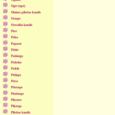
Ogre (upe)
Olaines pilsētas kanāls
Ostupe
Ostvalda kanāls
Pāce
Palsa
Paparze
Pātīte
Pazlauga
Pededze
Pedele
Pērļupe
Pērse
Pēterupe
Pietēnupe
Pikstere
Piķurga
Pilsētas kanāls