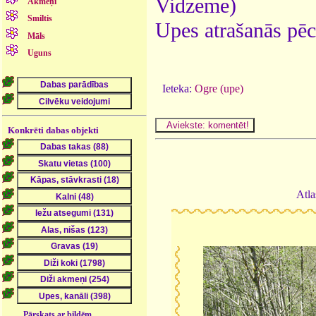
Vidzeme)
Akmeņi
Smiltis
Upes atrašanās pēc
Māls
Uguns
Ieteka:
Ogre (upe)
Konkrēti dabas objekti
Atla
Pārskats ar bildēm