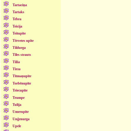
Tartaciņa
Tartaks
Tebra
Teicija
Teitupīte
Tērvetes upīte
Tildurga
Tīles strauts
Tilža
Tirza
Tītmaņupīte
Torbēnupīte
Triecupīte
Trumpe
Tulija
Umerupīte
Unģenurga
Upele