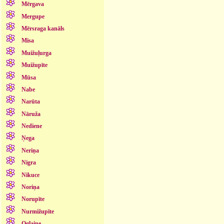
Mērgava
Mergupe
Mērsraga kanāls
Misa
Muižuļurga
Muižupīte
Mūsa
Nabe
Narūta
Nāruža
Nediene
Ņega
Neriņa
Nigra
Nikuce
Noriņa
Norupīte
Nurmižupīte
Oglaine