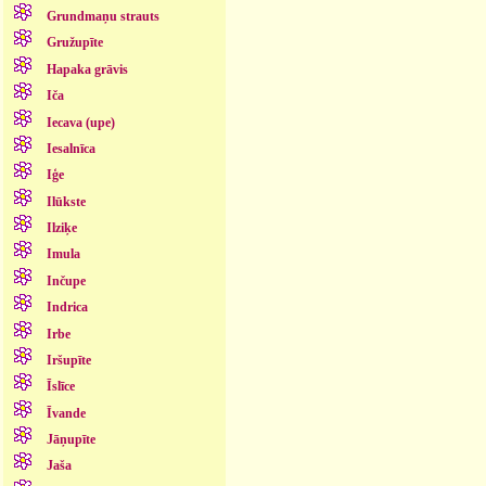
Grundmaņu strauts
Gružupīte
Hapaka grāvis
Iča
Iecava (upe)
Iesalnīca
Iģe
Ilūkste
Ilziķe
Imula
Inčupe
Indrica
Irbe
Iršupīte
Īslīce
Īvande
Jāņupīte
Jaša