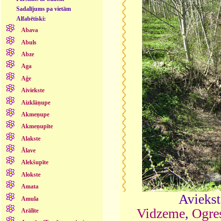
Sadalījums pa vietām
Alfabētiski:
Abava
Abuls
Abze
Aga
Aģe
Aiviekste
Aizklāņupe
Akmeņupe
Akmeņupīte
Alakste
Ālave
Alekšupīte
Alokste
Amata
Aviekst
Amula
Vidzeme
,
Ogre
Arālīte