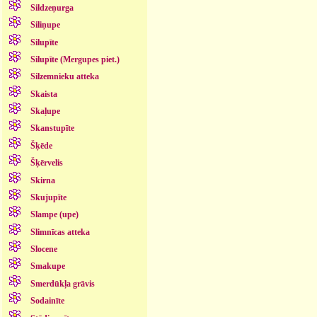
Sildzeņurga
Siliņupe
Silupīte
Silupīte (Mergupes piet.)
Silzemnieku atteka
Skaista
Skaļupe
Skanstupīte
Šķēde
Šķērvelis
Skirna
Skujupīte
Slampe (upe)
Slimnīcas atteka
Slocene
Smakupe
Smerdūkļa grāvis
Sodainīte