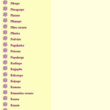
Pilsupe
Pitragsupe
Platone
Plieņupe
Plītes strauts
Plītnīca
Podvāze
Poguļanka
Prūsene
Pupaļurga
Radžupe
Raģupīte
Rākstupe
Raķupe
Ramata
Rāmnieku strauts
Rauna
Raunis