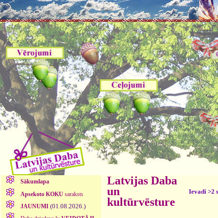
Latvijas Daba
Sākumlapa
un
Ievadi >2 
Apsekoto KOKU
saraksts
kultūrvēsture
(01.08.2026.)
JAUNUMI