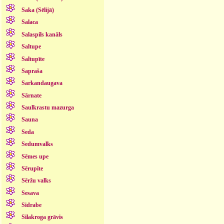
Saka (Sēlijā)
Salaca
Salaspils kanāls
Saltupe
Saltupīte
Sapraša
Sarkandaugava
Sārnate
Saulkrastu mazurga
Sauna
Seda
Sedumvalks
Sēmes upe
Sērupīte
Sēržu valks
Sesava
Sidrabe
Silakroga grāvis