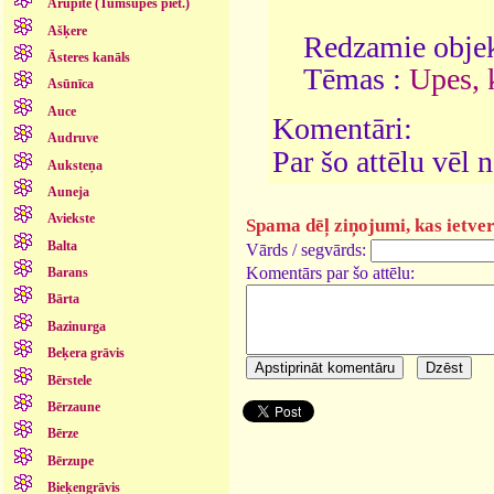
Arupīte (Tumšupes piet.)
Ašķere
Redzamie objek
Āsteres kanāls
Tēmas :
Upes, k
Asūnīca
Auce
Komentāri:
Audruve
Par šo attēlu vēl
Auksteņa
Auneja
Aviekste
Spama dēļ ziņojumi, kas ietver 
Balta
Vārds / segvārds:
Komentārs par šo attēlu:
Barans
Bārta
Bazinurga
Beķera grāvis
Bērstele
Bērzaune
Bērze
Bērzupe
Bieķengrāvis