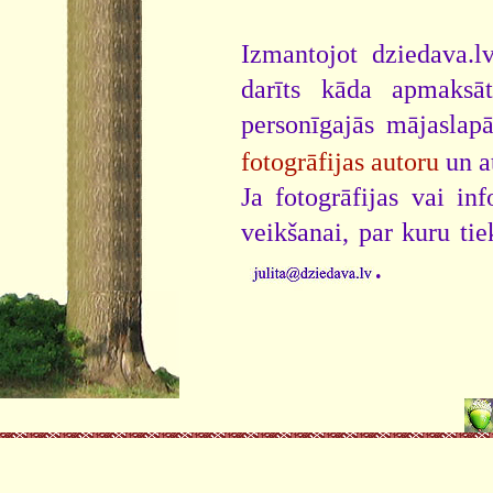
Izmantojot dziedava.lv
darīts kāda apmaksāt
personīgajās mājaslap
fotogrāfijas autoru
un a
Ja fotogrāfijas vai i
veikšanai, par kuru ti
.