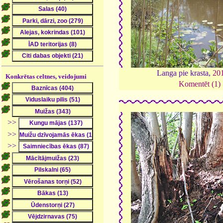
Langa pie krasta,
20
Konkrētas celtnes, veidojumi
Komentēt (1)
>>
>>
>>