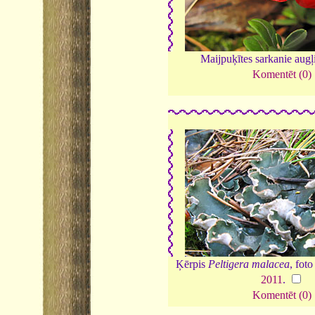
Maijpuķītes sarkanie augļ
Komentēt (0)
Ķērpis
Peltigera malacea
, fot
2011
.
Komentēt (0)