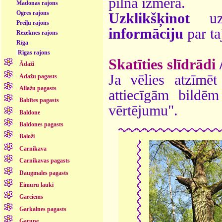
pilnā izmērā.
Madonas rajons
Ogres rajons
Uzklikšķinot
uz 
Preiļu rajons
informāciju
par ta
Rēzeknes rajons
Rīga
Rīgas rajons
Skatīties slīdrādi
Ādaži
Ja vēlies atzīmēt 
Ādažu pagasts
Allažu pagasts
attiecīgām bildē
Babītes pagasts
vērtējumu".
Baldone
Baldones pagasts
Baloži
Carnikava
Carnikavas pagasts
Daugmales pagasts
Eimuru lauki
Garciems
Garkalnes pagasts
Garupe