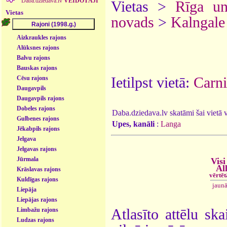
Daba.dziedava.lv
VEIDOTĀJI
Vietas >
Rīga u
Vietas
novads
>
Kalngale
Aizkraukles rajons
Alūksnes rajons
Balvu rajons
Bauskas rajons
Ietilpst vietā:
Carni
Cēsu rajons
Daugavpils
Daugavpils rajons
Dobeles rajons
Daba.dziedava.lv skatāmi šai vietā va
Gulbenes rajons
Upes, kanāli
:
Langa
Jēkabpils rajons
Jelgava
Jelgavas rajons
Jūrmala
Visi
Al
Krāslavas rajons
vērtē
Kuldīgas rajons
jaun
Liepāja
Liepājas rajons
Atlasīto attēlu ska
Limbažu rajons
Ludzas rajons