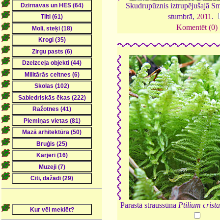
Skudrupūznis iztrupējušajā Sm
stumbrā,
2011
.
Komentēt (0)
Parastā straussūna
Ptilium crista