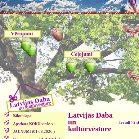
Latvijas Daba
Sākumlapa
un
Ievadi >2 s
Apsekoto KOKU
saraksts
kultūrvēsture
(01.08.2026.)
JAUNUMI