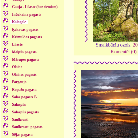
Gauja - Lilaste (bez ciemiem)
Inčukalna pagasts
Kalngale
Ķekavas pagasts
Krimuldas pagasts
Lilaste
Smalkbāržu ozols,
20
Komentēt (0)
Mālpils pagasts
Mārupes pagasts
Olaine
Olaines pagasts
Pārgauja
Ropažu pagasts
Salas pagasts B
Salaspils
Salaspils pagasts
Saulkrasti
Saulkrastu pagasts
Sējas pagasts