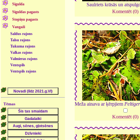
Sigulda
Saulriets krāsās un atspulg
Komentēt (0)
Siguldas pagasts
Stopiņu pagasts
Vangaži
Saldus rajons
Talsu rajons
Tukuma rajons
Valkas rajons
Valmieras rajons
Ventspils
Ventspils rajons
Meža ainava ar ķērpjiem
Peltige
Tēmas
Komentēt (0)