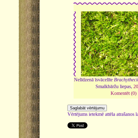
Nelīdzenā īsvācelīte
Brachythec
Smalkbāržu liepas,
2
Komentēt (0)
Vērtējums ietekmē attēla atrašanos la