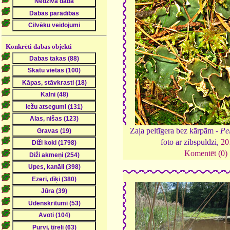
Konkrēti dabas objekti
Zaļa peltīgera bez kārpām -
Pe
foto ar zibspuldzi,
20
Komentēt (0)