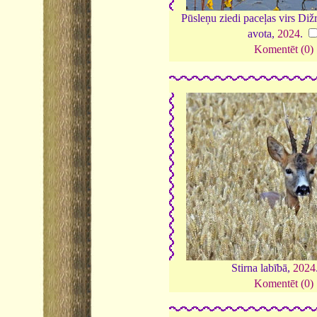
Pūsleņu ziedi paceļas virs Di
avota,
2024
.
Komentēt (0)
Stirna labībā,
2024
Komentēt (0)