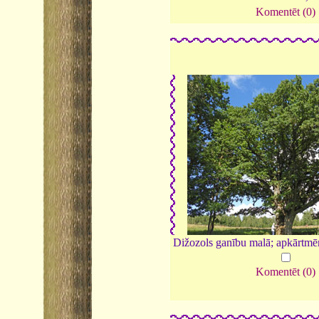
Komentēt (0)
Dižozols ganību malā; apkārtmē
Komentēt (0)