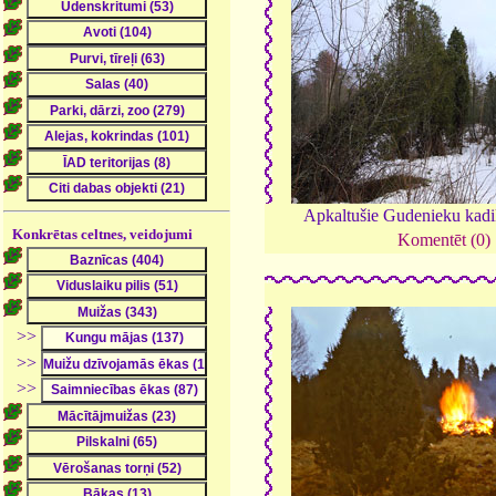
Apkaltušie Gudenieku kadi
Konkrētas celtnes, veidojumi
Komentēt (0)
>>
>>
>>