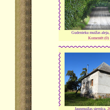
Gudenieku muižas aleja
Komentēt (0)
Jaunmuižas siernīca,
2