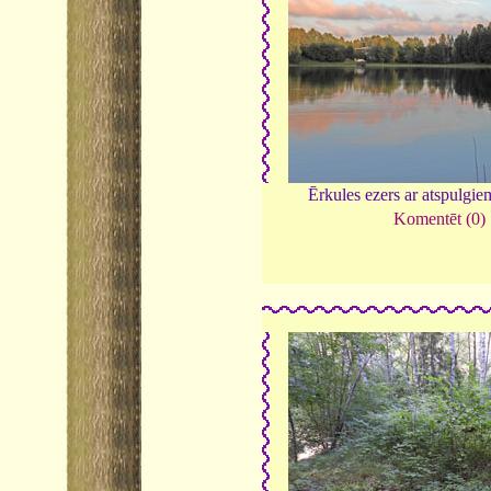
Ērkules ezers ar atspulgi
Komentēt (0)