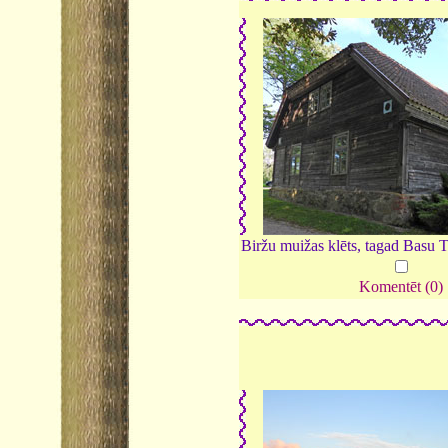
Biržu muižas klēts, tagad Basu 
Komentēt (0)