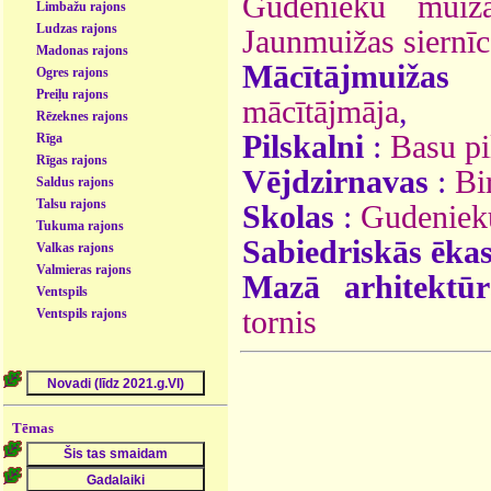
Gudenieku muiž
Limbažu rajons
Ludzas rajons
Jaunmuižas siernīc
Madonas rajons
Mācītājmuižas
Ogres rajons
Preiļu rajons
mācītājmāja
,
Rēzeknes rajons
Pilskalni
:
Basu pi
Rīga
Rīgas rajons
Vējdzirnavas
:
Bi
Saldus rajons
Talsu rajons
Skolas
:
Gudeniek
Tukuma rajons
Sabiedriskās ēka
Valkas rajons
Valmieras rajons
Mazā arhitektūr
Ventspils
tornis
Ventspils rajons
Tēmas