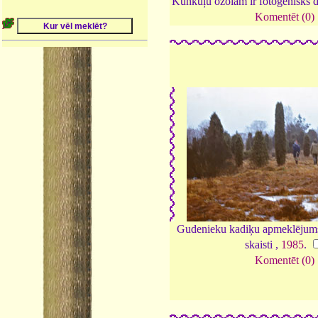
Kunkuļu ozolam ir fotogēnisks
Komentēt (0)
Gudenieku kadiķu apmeklējums, 
skaisti ,
1985
.
Komentēt (0)