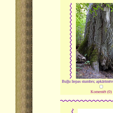
Buļļu liepas stumbrs; apkārtmēr
Komentēt (0)