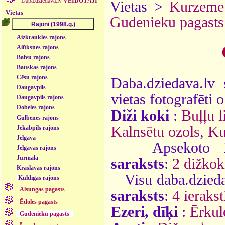
Daba.dziedava.lv
VEIDOTĀJI
Vietas >
Kurzeme
Vietas
Gudenieku pagasts
Aizkraukles rajons
Alūksnes rajons
Balvu rajons
Bauskas rajons
Cēsu rajons
Daba.dziedava.lv 
Daugavpils
vietas fotografēti o
Daugavpils rajons
Dobeles rajons
Diži koki
:
Buļļu l
Gulbenes rajons
Kalnsētu ozols
,
Ku
Jēkabpils rajons
Jelgava
Apsekoto
Jelgavas rajons
Jūrmala
saraksts
:
2 dižkok
Krāslavas rajons
Visu daba.dzieda
Kuldīgas rajons
Alsungas pagasts
saraksts
:
4 ierakst
Ēdoles pagasts
Ezeri, dīķi
:
Ērkul
Gudenieku pagasts