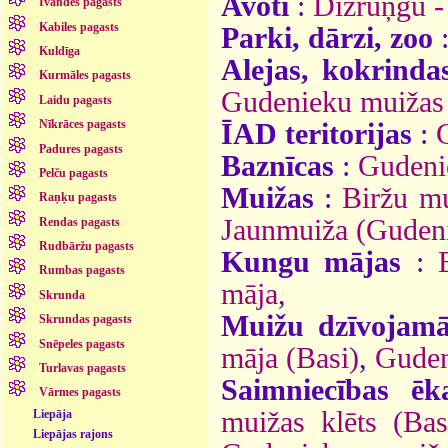
Avoti
:
Dižruņģu -
Īvandes pagasts
Kabiles pagasts
Parki, dārzi, zoo
Kuldīga
Alejas, kokrinda
Kurmāles pagasts
Gudenieku muižas 
Laidu pagasts
Nīkrāces pagasts
ĪAD teritorijas
:
Padures pagasts
Baznīcas
:
Gudeni
Pelču pagasts
Muižas
:
Biržu mu
Raņķu pagasts
Jaunmuiža (Gudeni
Rendas pagasts
Rudbāržu pagasts
Kungu mājas
:
Rumbas pagasts
māja
,
Skrunda
Muižu dzīvojamā
Skrundas pagasts
Snēpeles pagasts
māja (Basi)
,
Guden
Turlavas pagasts
Saimniecības ēk
Vārmes pagasts
muižas klēts (Bas
Liepāja
Liepājas rajons