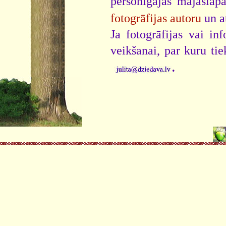
personīgajās mājaslap
fotogrāfijas autoru
un a
Ja fotogrāfijas vai i
veikšanai, par kuru ti
.