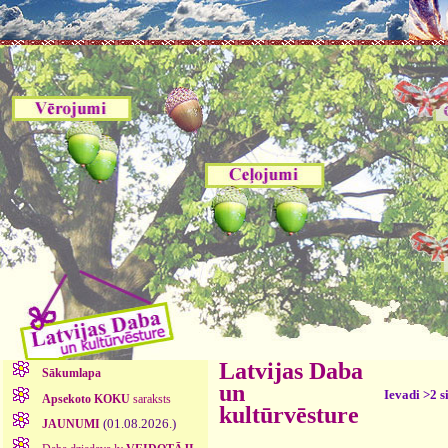
Latvijas Daba
Sākumlapa
un
Ievadi >2 s
Apsekoto KOKU
saraksts
kultūrvēsture
(01.08.2026.)
JAUNUMI