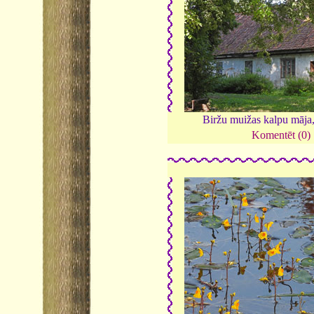
Biržu muižas kalpu māja
Komentēt (0)