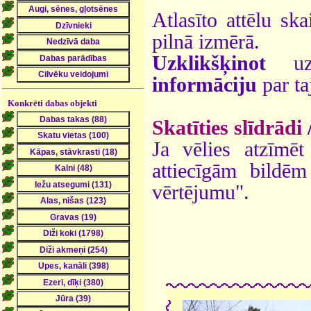
Atlasīto attēlu ska
pilnā izmērā.
Uzklikšķinot
uz 
informāciju
par ta
Konkrēti dabas objekti
Skatīties slīdrādi
Ja vēlies atzīmēt 
attiecīgām bildē
vērtējumu".