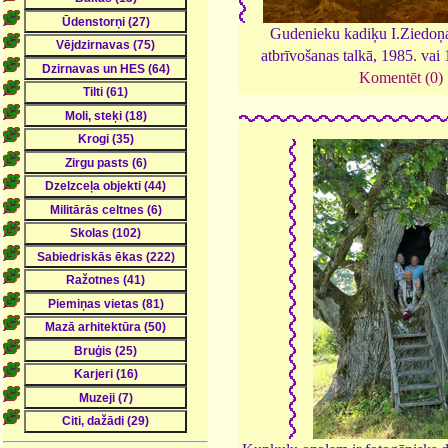
Gudenieku kadiķu I.Ziedoņa
atbrīvošanas talkā, 1985. vai
Komentēt (0)