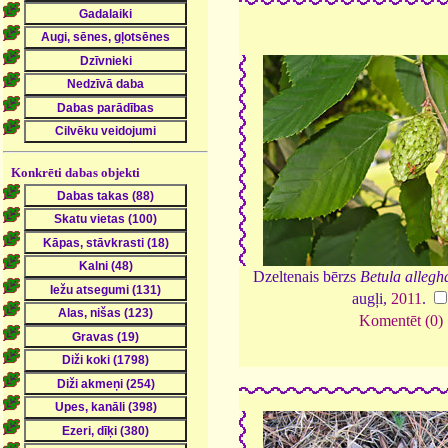
Konkrēti dabas objekti
Dzeltenais bērzs
Betula allegh
augļi,
2011
.
Komentēt (0)