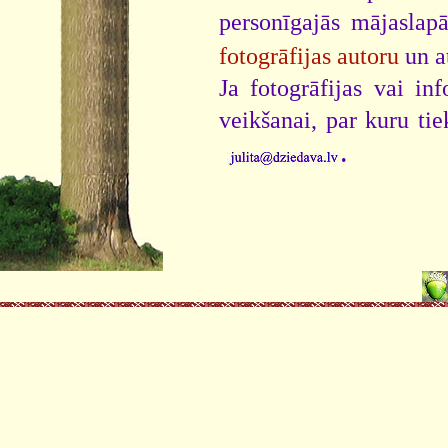
personīgajās mājaslap
fotogrāfijas autoru
un a
Ja fotogrāfijas vai i
veikšanai, par kuru ti
.