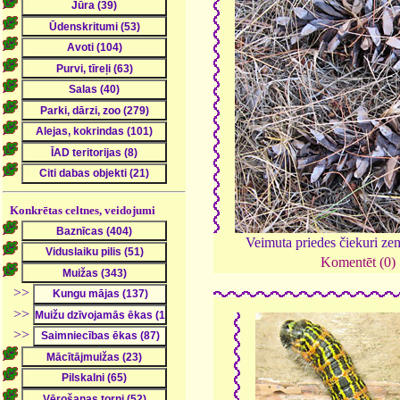
Konkrētas celtnes, veidojumi
Veimuta priedes čiekuri z
Komentēt (0)
>>
>>
>>