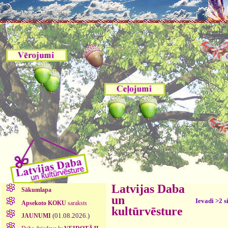
Latvijas Daba
Sākumlapa
un
Ievadi >2 s
Apsekoto KOKU
saraksts
kultūrvēsture
(01.08.2026.)
JAUNUMI