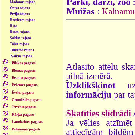
Parki, dārzi, zoo
Madonas rajons
Ogres rajons
Muižas
:
Kalnamu
Preiļu rajons
Rēzeknes rajons
Rīga
Rīgas rajons
Saldus rajons
Talsu rajons
Tukuma rajons
Valkas rajons
Bilskas pagasts
Atlasīto attēlu ska
Blomes pagasts
pilnā izmērā.
Brantu pagasts
Uzklikšķinot
uz 
Ērģemes pagasts
informāciju
par ta
Ēveles pagasts
Grundzāles pagasts
Jērcēnu pagasts
Skatīties slīdrādi
Kārķu pagasts
Ja vēlies atzīmēt 
Launkalnes pagasts
Palsmanes pagasts
attiecīgām bildē