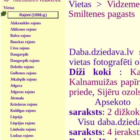
Daba.dziedava.lv
VEIDOTĀJI
Vietas >
Vidzeme
Vietas
Smiltenes pagasts
Aizkraukles rajons
Alūksnes rajons
Balvu rajons
Bauskas rajons
Cēsu rajons
Daba.dziedava.lv 
Daugavpils
vietas fotografēti o
Daugavpils rajons
Dobeles rajons
Diži koki
:
Ka
Gulbenes rajons
Kalnamuižas papīr
Jēkabpils rajons
Jelgava
priede
,
Sijēru ozol
Jelgavas rajons
Jūrmala
Apsekoto
Krāslavas rajons
saraksts
:
2 dižkok
Kuldīgas rajons
Liepāja
Visu daba.dzieda
Liepājas rajons
saraksts
:
4 ierakst
Limbažu rajons
Ludzas rajons