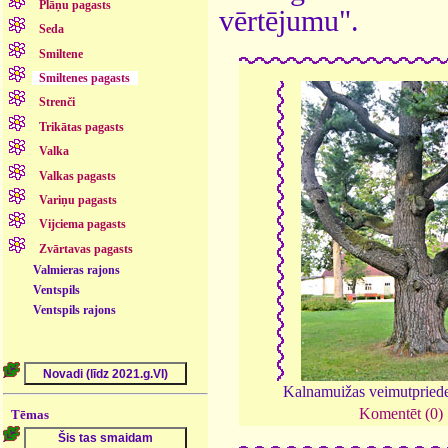
Plāņu pagasts
vērtējumu".
Seda
Smiltene
Smiltenes pagasts
Strenči
Trikātas pagasts
Valka
Valkas pagasts
Variņu pagasts
Vijciema pagasts
Zvārtavas pagasts
Valmieras rajons
Ventspils
Ventspils rajons
Kalnamuižas veimutpried
Komentēt (0)
Tēmas