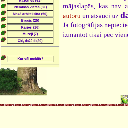
mājaslapās, kas nav 
da
autoru
un atsauci uz
Ja fotogrāfijas nepieci
izmantot tikai pēc vien