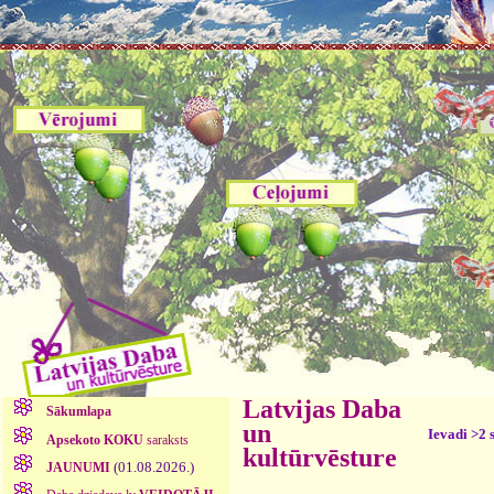
Latvijas Daba
Sākumlapa
un
Ievadi >2 
Apsekoto KOKU
saraksts
kultūrvēsture
(01.08.2026.)
JAUNUMI