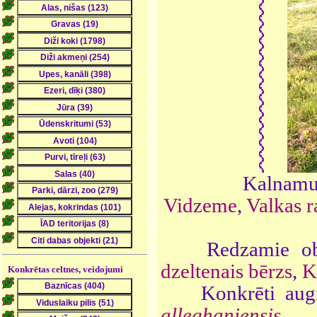
Kalnamui
Vidzeme
,
Valkas r
Redzamie obj
dzeltenais bērzs
,
K
Konkrētas celtnes, veidojumi
Konkrēti aug
alleghaniensis