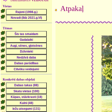
Daba.dziedava.lv
VEIDOTĀJI
Vietas
Atpakaļ
Tēmas
Konkrēti dabas objekti