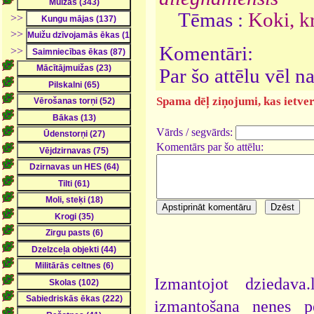
Tēmas :
Koki, k
>>
>>
Komentāri:
>>
Par šo attēlu vēl 
Spama dēļ ziņojumi, kas ietver 
Vārds / segvārds:
Komentārs par šo attēlu:
Izmantojot dziedava
izmantošana nenes pe