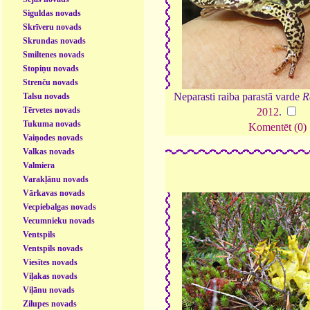
Siguldas novads
Skrīveru novads
Skrundas novads
Smiltenes novads
Stopiņu novads
Strenču novads
Neparasti raiba parastā varde
R
Talsu novads
Tērvetes novads
2012
.
Tukuma novads
Komentēt (0)
Vaiņodes novads
Valkas novads
Valmiera
Varakļānu novads
Vārkavas novads
Vecpiebalgas novads
Vecumnieku novads
Ventspils
Ventspils novads
Viesītes novads
Viļakas novads
Viļānu novads
Zilupes novads