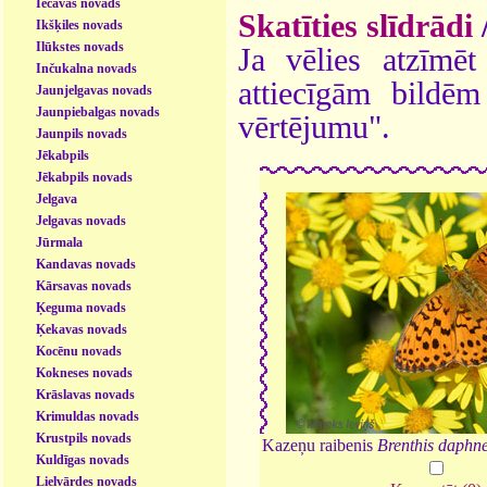
Iecavas novads
Skatīties slīdrādi
Ikšķiles novads
Ilūkstes novads
Ja vēlies atzīmēt 
Inčukalna novads
attiecīgām bildē
Jaunjelgavas novads
Jaunpiebalgas novads
vērtējumu".
Jaunpils novads
Jēkabpils
Jēkabpils novads
Jelgava
Jelgavas novads
Jūrmala
Kandavas novads
Kārsavas novads
Ķeguma novads
Ķekavas novads
Kocēnu novads
Kokneses novads
Krāslavas novads
Krimuldas novads
Krustpils novads
Kazeņu raibenis
Brenthis daphn
Kuldīgas novads
Lielvārdes novads