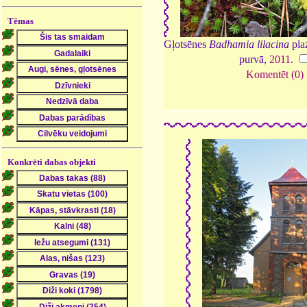
Tēmas
Gļotsēnes
Badhamia lilacina
pla
purvā,
2011
.
Komentēt (0)
Konkrēti dabas objekti