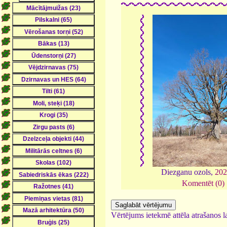
Diezganu ozols,
202
Komentēt (0)
Vērtējums ietekmē attēla atrašanos la