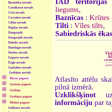
ĪAD teritorijas
Burtnieku novads
liegums
,
Carnikavas novads
Cēsu novads
Baznīcas
:
Krūtes 
Cesvaines novads
Ciblas novads
Tilti
:
Vīles tilts
,
Dagdas novads
Sabiedriskās ēka
Daugavpils
Daugavpils novads
Dobeles novads
Dundagas novads
Vis
Durbes novads
Al
Engures novads
vērtē
Ērgļu novads
jaun
Garkalnes novads
Grobiņas novads
Atlasīto attēlu ska
Bārtas pagasts
Gaviezes pagasts
pilnā izmērā.
Grobiņa
Uzklikšķinot
uz 
Grobiņas pagasts
informāciju
par ta
Medzes pagasts
Gulbenes novads