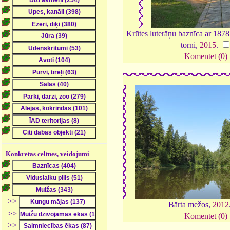
Krūtes luterāņu baznīca ar 1878
torni,
2015
.
Komentēt (0)
Konkrētas celtnes, veidojumi
>>
Bārta mežos,
2012
>>
Komentēt (0)
>>