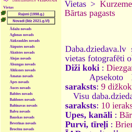
Daba.dziedava.lv
VEIDOTĀJI
Vietas >
Kurzeme
Vietas
Bārtas pagasts
Ādažu novads
Aglonas novads
Aizkraukles novads
Daba.dziedava.lv 
Aizputes novads
Aknīstes novads
vietas fotografēti o
Alojas novads
Alsungas novads
Diži koki
:
Diezga
Alūksnes novads
Apsekoto
Amatas novads
Apes novads
saraksts
:
9 dižkok
Auces novads
Visu daba.dzieda
Babītes novads
Baldones novads
saraksts
:
10 ieraks
Baltinavas novads
Balvu novads
Upes, kanāli
:
Bār
Bauskas novads
Purvi, tīreļi
:
Brie
Beverīnas novads
Brocēnu novads