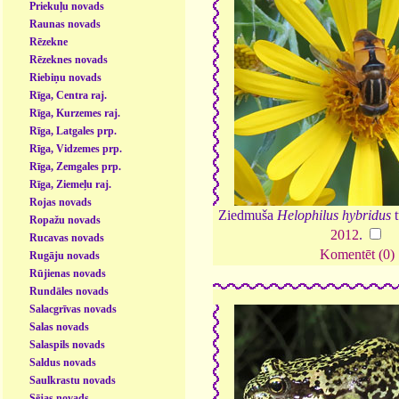
Priekuļu novads
Raunas novads
Rēzekne
Rēzeknes novads
Riebiņu novads
Rīga, Centra raj.
Rīga, Kurzemes raj.
Rīga, Latgales prp.
Rīga, Vidzemes prp.
Rīga, Zemgales prp.
Rīga, Ziemeļu raj.
Rojas novads
Ziedmuša
Helophilus hybridus
t
Ropažu novads
2012
.
Rucavas novads
Komentēt (0)
Rugāju novads
Rūjienas novads
Rundāles novads
Salacgrīvas novads
Salas novads
Salaspils novads
Saldus novads
Saulkrastu novads
Sējas novads