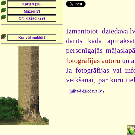
Izmantojot dziedava.lv
darīts kāda apmaksāt
personīgajās mājaslap
fotogrāfijas autoru
un a
Ja fotogrāfijas vai i
veikšanai, par kuru ti
.