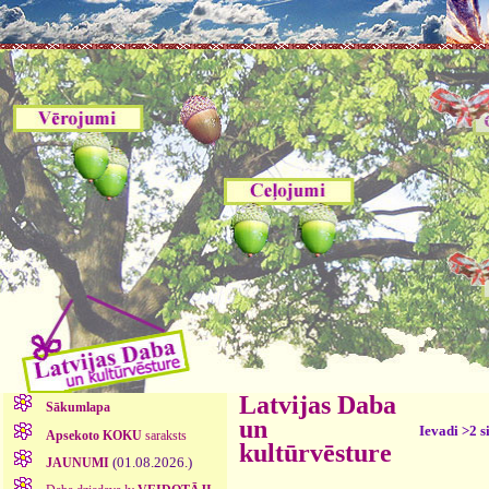
Latvijas Daba
Sākumlapa
un
Ievadi >2 s
Apsekoto KOKU
saraksts
kultūrvēsture
(01.08.2026.)
JAUNUMI