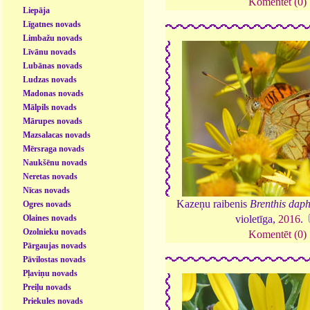
Komentēt (0)
Liepāja
Līgatnes novads
Limbažu novads
Līvānu novads
Lubānas novads
Ludzas novads
Madonas novads
Mālpils novads
Mārupes novads
Mazsalacas novads
Mērsraga novads
Naukšēnu novads
Neretas novads
Nīcas novads
Kazeņu raibenis
Brenthis dap
Ogres novads
violetīga,
2016
.
Olaines novads
Ozolnieku novads
Komentēt (0)
Pārgaujas novads
Pāvilostas novads
Pļaviņu novads
Preiļu novads
Priekules novads