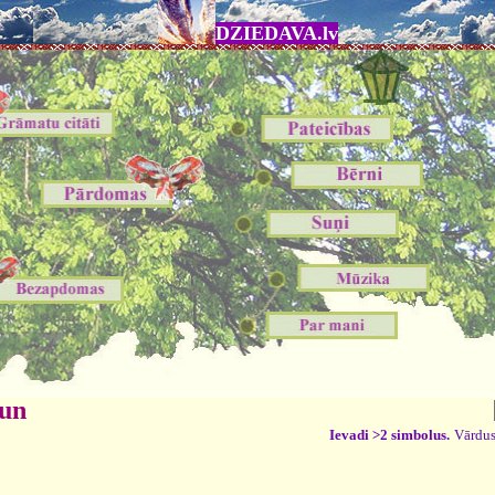
DZIEDAVA.lv
 un
Ievadi >2 simbolus.
Vārdus