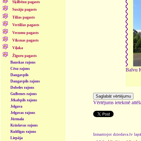
Šķilbēnu pagasts
Susāju pagasts
Tilžas pagasts
Vectilžas pagasts
Vecumu pagasts
Vīksnas pagasts
Viļaka
Žīguru pagasts
Bauskas rajons
Cēsu rajons
Balvu R
Daugavpils
Daugavpils rajons
Dobeles rajons
Gulbenes rajons
Jēkabpils rajons
Vērtējums ietekmē attēla
Jelgava
Jelgavas rajons
Jūrmala
Krāslavas rajons
Kuldīgas rajons
Izmantojot dziedava.lv lapā
Liepāja