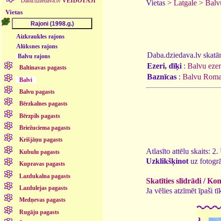
Daba.dziedava.lv
VEIDOTĀJI
Vietas >
Latgale
>
Balv
Vietas
Aizkraukles rajons
Alūksnes rajons
Daba.dziedava.lv skatāmi
Balvu rajons
Ezeri, dīķi
:
Balvu ezer
Baltinavas pagasts
Baznīcas
:
Balvu Romas
Balvi
Balvu pagasts
Bērzkalnes pagasts
Bērzpils pagasts
Briežuciema pagasts
Krišjāņu pagasts
Atlasīto attēlu skaits: 2
Kubulu pagasts
Uzklikšķinot
uz fotogrā
Kupravas pagasts
Lazdukalna pagasts
Skatīties slīdrādi
/
Kome
Lazdulejas pagasts
Ja vēlies atzīmēt īpaši 
Medņevas pagasts
Rugāju pagasts