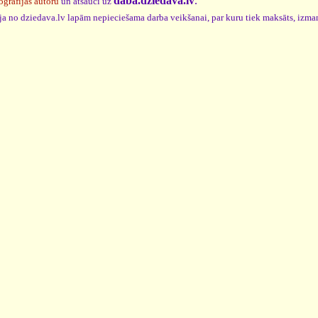
daba.dziedava.lv
.
ogrāfijas autoru
un atsauci uz
cija no dziedava.lv lapām nepieciešama darba veikšanai, par kuru tiek maksāts, izma