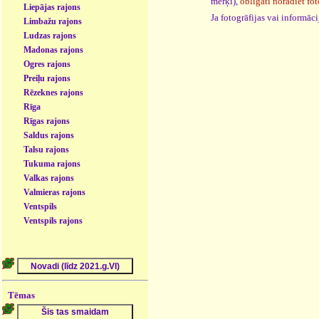
mērķi),
obligāti norādiet fot
Liepājas rajons
Ja fotogrāfijas vai informā
Limbažu rajons
Ludzas rajons
Madonas rajons
Ogres rajons
Preiļu rajons
Rēzeknes rajons
Rīga
Rīgas rajons
Saldus rajons
Talsu rajons
Tukuma rajons
Valkas rajons
Valmieras rajons
Ventspils
Ventspils rajons
Tēmas