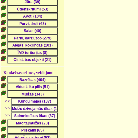
Konkrētas celtnes, veidojumi
>>
>>
>>