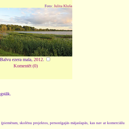
Foto:
Julita Kluša
Balvu ezera mala,
2012
.
Komentēt (0)
ugstāk.
s (piemēram, skolēnu projektos, personīgajās mājaslapās, kas nav ar komerciālu