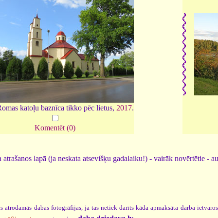
omas katoļu baznīca tikko pēc lietus,
2017
.
Komentēt (0)
 atrašanos lapā (ja neskata atsevišķu gadalaiku!) - vairāk novērtētie - a
s atrodamās dabas fotogrāfijas, ja tas netiek darīts kāda apmaksāta darba ietvaro