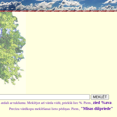
zied %ava
 atdali ar tukšumu. Meklējot arī vārda vidū, priekšā liec %. Piem.,
.
"Misas dižpriede"
Precīzu vārdkopu meklēšanai lieto pēdiņas. Piem.,