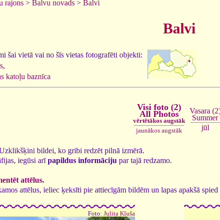
u rajons
>
Balvu novads
>
Balvi
Balvi
 šai vietā vai no šīs vietas fotografēti objekti:
s
,
 katoļu baznīca
Visi foto (2)
Vasara (2
All Photos
Summer
vērtētākos augstāk
jūl
jaunākos augstāk
. Uzklikšķini bildei, ko gribi redzēt pilnā izmērā.
fijas, iegūsi arī
papildus informāciju
par tajā redzamo.
ntēt attēlus.
tīkamos attēlus, ieliec ķeksīti pie attiecīgām bildēm un lapas apakšā spi
Foto:
Julita Kluša