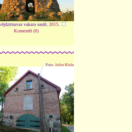
vējdzirnavas vakara saulē,
2015
.
Komentēt (0)
Foto:
Julita Kluša