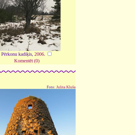
Pērkonu kadiķis,
2006
.
Komentēt (0)
Foto:
Julita Kluša