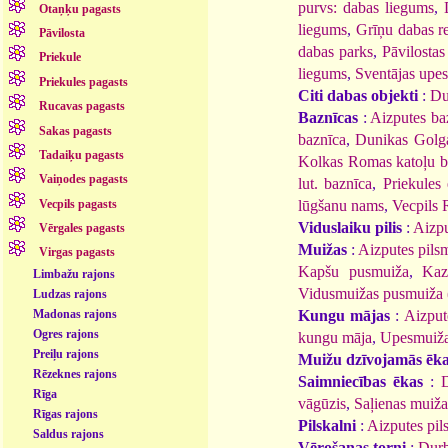
purvs: dabas liegums
,
Otaņķu pagasts
liegums
,
Grīņu dabas r
Pāvilosta
dabas parks
,
Pāvilosta
Priekule
liegums
,
Sventājas upes
Priekules pagasts
Citi dabas objekti
:
Du
Rucavas pagasts
Baznīcas
:
Aizputes ba
Sakas pagasts
baznīca
,
Dunikas Golga
Tadaiķu pagasts
Kolkas Romas katoļu b
Vaiņodes pagasts
lut. baznīca
,
Priekules 
Vecpils pagasts
lūgšanu nams
,
Vecpils 
Viduslaiku pilis
:
Aizpu
Vērgales pagasts
Muižas
:
Aizputes pils
Virgas pagasts
Kapšu pusmuiža
,
Kaz
Limbažu rajons
Vidusmuižas pusmuiža 
Ludzas rajons
Madonas rajons
Kungu mājas
:
Aizput
Ogres rajons
kungu māja
,
Upesmuiža
Preiļu rajons
Muižu dzīvojamās ēk
Rēzeknes rajons
Saimniecības ēkas
:
Rīga
vāgūzis
,
Saļienas muižas
Rīgas rajons
Pilskalni
:
Aizputes pil
Saldus rajons
Vērošanas torņi
:
Durb