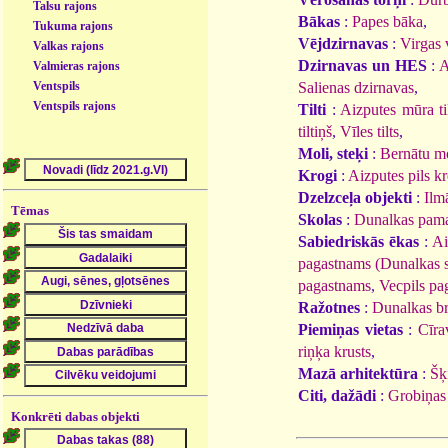
Talsu rajons
Bākas
:
Papes bāka
,
Tukuma rajons
Vējdzirnavas
:
Virgas 
Valkas rajons
Dzirnavas un HES
:
A
Valmieras rajons
Ventspils
Salienas dzirnavas
,
Ventspils rajons
Tilti
:
Aizputes mūra ti
tiltiņš
,
Vīles tilts
,
Moli, steķi
:
Bernātu m
Krogi
:
Aizputes pils k
Dzelzceļa objekti
:
Ilmā
Tēmas
Skolas
:
Dunalkas pama
Sabiedriskās ēkas
:
Ai
pagastnams (Dunalkas s
pagastnams
,
Vecpils pa
Ražotnes
:
Dunalkas br
Piemiņas vietas
:
Cīra
riņķa krusts
,
Mazā arhitektūra
:
Šķ
Citi, dažādi
:
Grobiņas 
Konkrēti dabas objekti