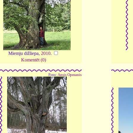
Miemju dižliepa,
2010
.
Komentēt (0)
Foto:
Ansis Opmanis