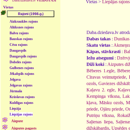
Daba.dziedava.lv
VEIDOTĀJI
Vietas >
Liepājas rajons
Vietas
Aizkraukles rajons
Alūksnes rajons
Daba.dziedava.lv atrodam
Balvu rajons
Dabas takas
:
Dunikas 
Bauskas rajons
Skatu vietas
:
Akmeņra
Cēsu rajons
Daugavpils
Kāpas, stāvkrasti
:
Bal
Daugavpils rajons
Iežu atsegumi
:
Dzērvju
Dobeles rajons
Diži koki
:
Aizputes di
Gulbenes rajons
Bēberes 1.egle
,
Bēbere
Jēkabpils rajons
Cīravas veimutpriede
,
Jelgava
ozols
,
Gaviezes dižskāb
Jelgavas rajons
Kaļavu 2. egle
,
Kaļavu
Jūrmala
Kempinga vīksna
,
Lak
Krāslavas rajons
kļava
,
Māsku ozols
,
M
Kuldīgas rajons
priede
,
Ojāru priede
,
Or
Liepāja
Liepājas rajons
Putriņu vīksna
,
Rokaiž
Aizpute
Saļienas liepa
,
Saļiena
dižskābardis
,
Upsēdes e
Aizputes pagasts