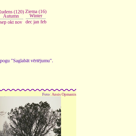
Ziema (16)
Rudens (120)
Winter
Autumn
dec
jan
feb
sep
okt
nov
ed pogu "Saglabāt vērtējumu".
Foto:
Ansis Opmanis