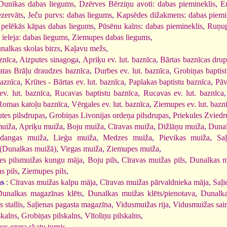
Dunikas dabas liegums
,
Dzērves Bērziņu avoti: dabas piemineklis
,
E
ezervāts
,
Ječu purvs: dabas liegums
,
Kapsēdes dižakmens: dabas piemi
s pelēkās kāpas dabas liegums
,
Pūsēnu kalns: dabas piemineklis
,
Ruņup
 ieleja: dabas liegums
,
Ziemupes dabas liegums
,
nalkas skolas birzs
,
Kaļavu mežs
,
znīca
,
Aizputes sinagoga
,
Apriķu ev. lut. baznīca
,
Bārtas baznīcas dru
tas Brāļu draudzes baznīca
,
Durbes ev. lut. baznīca
,
Grobiņas baptis
aznīca
,
Krūtes - Bārtas ev. lut. baznīca
,
Paplakas baptistu baznīca
,
Pāv
ev. lut. baznīca
,
Rucavas baptistu baznīca
,
Rucavas ev. lut. baznīca
Romas katoļu baznīca
,
Vērgales ev. lut. baznīca
,
Ziemupes ev. lut. bazn
tes pilsdrupas
,
Grobiņas Livonijas ordeņa pilsdrupas
,
Priekules Zviedru
muiža
,
Apriķu muiža
,
Boju muiža
,
Cīravas muiža
,
Dižlāņu muiža
,
Dunal
dangas muiža
,
Lieģu muiža
,
Medzes muiža
,
Pievikas muiža
,
Sa
(Dunalkas muižā)
,
Virgas muiža
,
Ziemupes muiža
,
es pilsmuižas kungu māja
,
Boju pils
,
Cīravas muižas pils
,
Dunalkas m
s pils
,
Ziemupes pils
,
as
:
Cīravas muižas kalpu māja
,
Cīravas muižas pārvaldnieka māja
,
Saļi
Dunalkas magazīnas klēts
,
Dunalkas muižas klēts/pienotava
,
Dunalka
 stallis
,
Saļienas pagasta magazīna
,
Vidusmuižas rija
,
Vidusmuižas sai
skalns
,
Grobiņas pilskalns
,
Vītoliņu pilskalns
,
es ezera skatu tornis
,