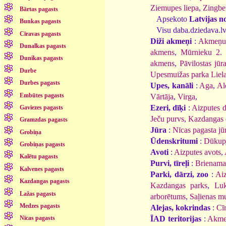
Ziemupes liepa
,
Zingbe
Bārtas pagasts
Apsekoto
Latvijas n
Bunkas pagasts
Visu daba.dziedava.lv
Cīravas pagasts
Diži akmeņi
:
Akmeņu
Dunalkas pagasts
akmens
,
Mūrnieku 2. 
Dunikas pagasts
akmens
,
Pāvilostas jū
Durbe
Upesmuižas parka Liel
Durbes pagasts
Upes, kanāli
:
Aga
,
Al
Embūtes pagasts
Vārtāja
,
Virga
,
Ezeri, dīķi
:
Aizputes d
Gaviezes pagasts
Ječu purvs
,
Kazdangas 
Gramzdas pagasts
Jūra
:
Nīcas pagasta jū
Grobiņa
Ūdenskritumi
:
Dūkupj
Grobiņas pagasts
Avoti
:
Aizputes avots
,
Kalētu pagasts
Purvi, tīreļi
:
Brienama
Kalvenes pagasts
Parki, dārzi, zoo
:
Aiz
Kazdangas pagasts
Kazdangas parks
,
Luk
Lažas pagasts
arborētums
,
Saļienas m
Medzes pagasts
Alejas, kokrindas
:
Cīr
ĪAD teritorijas
:
Akmen
Nīcas pagasts