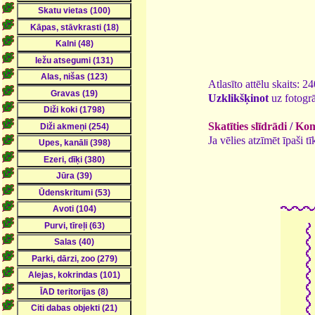
Atlasīto attēlu skaits: 2
Uzklikšķinot
uz fotogrā
Skatīties slīdrādi
/
Kome
Ja vēlies atzīmēt īpaši 