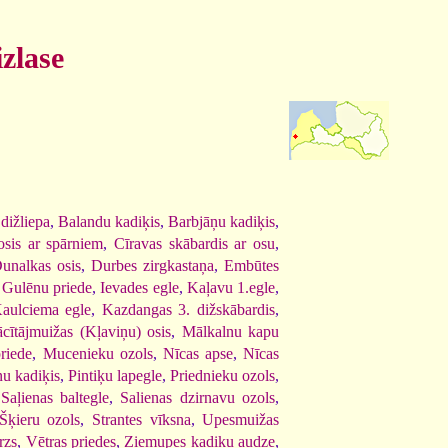
izlase
dižliepa
,
Balandu kadiķis
,
Barbjāņu kadiķis
,
osis ar spārniem
,
Cīravas skābardis ar osu
,
unalkas osis
,
Durbes zirgkastaņa
,
Embūtes
,
Gulēnu priede
,
Ievades egle
,
Kaļavu 1.egle
,
aulciema egle
,
Kazdangas 3. dižskābardis
,
cītājmuižas (Kļaviņu) osis
,
Mālkalnu kapu
priede
,
Mucenieku ozols
,
Nīcas apse
,
Nīcas
u kadiķis
,
Pintiķu lapegle
,
Priednieku ozols
,
,
Saļienas baltegle
,
Salienas dzirnavu ozols
,
Šķieru ozols
,
Strantes vīksna
,
Upesmuižas
rzs
,
Vētras priedes
,
Ziemupes kadiķu audze
,