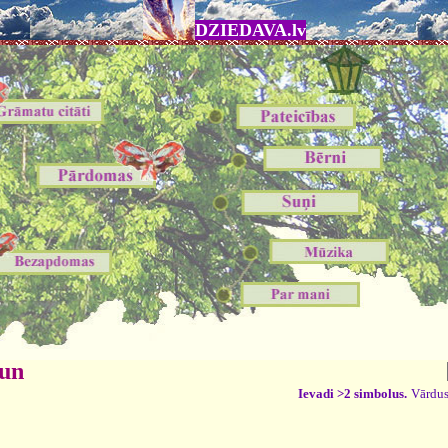
DZIEDAVA.lv
 un
Ievadi >2 simbolus.
Vārdus