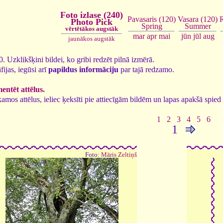
Foto izlase (240)
Vasara (120)
Pavasaris (120)
Photo Pick
Summer
Spring
vērtētākos augstāk
jūn
jūl
aug
mar
apr
mai
jaunākos augstāk
40. Uzklikšķini bildei, ko gribi redzēt pilnā izmērā.
fijas, iegūsi arī
papildus informāciju
par tajā redzamo.
ntēt attēlus.
tīkamos attēlus, ieliec ķeksīti pie attiecīgām bildēm un lapas apakšā spi
1
2
3
4
5
6
1
Foto:
Māris Zeltiņš