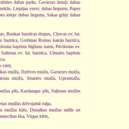
mbūtes dabas parks
,
Gaviezes āmuļi: dabas
neklis
,
Liepājas ezers: dabas liegums
,
Papes
es ieleja: dabas liegums
,
Sakas grīņi: dabas
pas
,
Bunkas baznīcas drupas
,
Cīravas ev. lut.
tu baznīca
,
Grobiņas Romas katoļu baznīca
,
ilostas baptistu lūgšanu nams
,
Pāvilostas ev.
,
Salienas ev. lut. baznīca
,
Ulmales baptistu
īca
,
 vārti
,
kas muiža
,
Dzērves muiža
,
Gaviezes muiža
,
ļienas muiža
,
Strantes muiža
,
Upesmuiža
,
uižas pils
,
Kazdangas pils
,
Saļienas muižas
enas muižas dzīvojamā māja
,
s muižas kūts
,
Dunalkas muižas stallis un
mniecības ēka
,
Virgas klēts
,