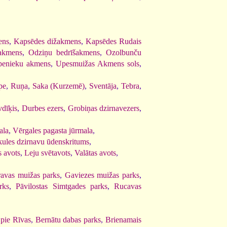
ens
,
Kapsēdes dižakmens
,
Kapsēdes Rudais
šakmens
,
Odziņu bedrīšakmens
,
Ozolbunču
enieku akmens
,
Upesmuižas Akmens sols
,
pe
,
Ruņa
,
Saka (Kurzemē)
,
Sventāja
,
Tebra
,
vdīķis
,
Durbes ezers
,
Grobiņas dzirnavezers
,
ala
,
Vērgales pagasta jūrmala
,
kules dzirnavu ūdenskritums
,
 avots
,
Leju svētavots
,
Valātas avots
,
ravas muižas parks
,
Gaviezes muižas parks
,
rks
,
Pāvilostas Simtgades parks
,
Rucavas
 pie Rīvas
,
Bernātu dabas parks
,
Brienamais