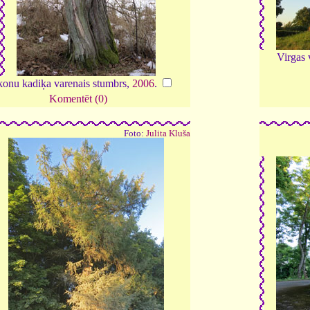
Virgas 
konu kadiķa varenais stumbrs,
2006
.
Komentēt (0)
Foto:
Julita Kluša