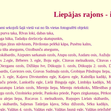
Liepājas rajons - 
i sekojoši šajā vietā vai no šīs vietas fotografēti objekti:
purva taka
,
Rīvas loki, dabas taka
,
ga bāka
,
Tadaiķu dzelzceļa skatupunkts
,
tijas jūras stāvkrasts
,
Pāvilostas pelēkā kāpa
,
Pusēnu kalns
,
 tilta atsegums
,
Ozolbunču atsegums
,
žskābardis
,
Aizputes sarkanais ozols
,
Atupu ozols
,
Audaru osis
,
Aužuļu 
s 2.egle
,
Bēberes 3. egle
,
Boju egle
,
Cīravas melnalksnis
,
Cīravas 
Diezganu ozols
,
Dižlāņu īve
,
Dūkupju 1. ozols
,
Dūkupju 2. ozols
,
D
ardis
,
Gaviezes osis
,
Gravas Sudmaļu ozols
,
Grobiņas Pilsdrupu liepa
 3. egle
,
Kaļavu Divstumbru egle
,
Kaļavu egle
,
Kalnišķu kadiķi
,
K
uču priede
,
Lanksēžu egle
,
Lielā Binguļa egle
,
Limbiķu kadiķis
,
Mā
azatupu Lielais ozols
,
Miemju liepa
,
Miemju riekstkoks
,
Mīlestības 
gu ozols
,
Ozolnieku priede
,
Pankoku priede
,
Papes zirgkastaņa
,
Pērkon
u alejas liepa
,
Rucavas 1. melnalksnis
,
Ruņupes Lielais skābardis
s skābardis
,
Saļienas Tatārijas kļava
,
Sēku dižozols
,
Sēku kadiķis
,
gle
,
Valātas 4. ozols
,
Valātas egle
,
Valātas Jaunā egle
,
Valātas priežubē