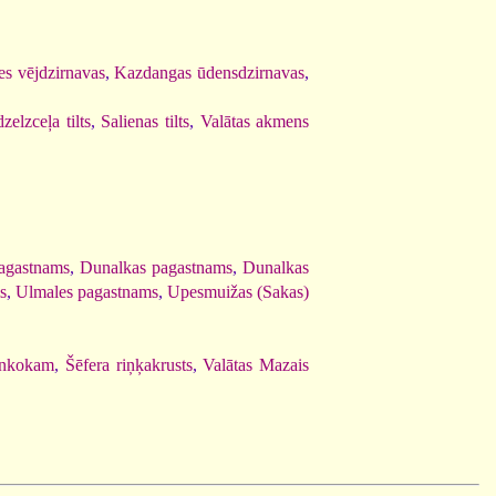
es vējdzirnavas
,
Kazdangas ūdensdzirnavas
,
zelzceļa tilts
,
Salienas tilts
,
Valātas akmens
agastnams
,
Dunalkas pagastnams
,
Dunalkas
s
,
Ulmales pagastnams
,
Upesmuižas (Sakas)
ankokam
,
Šēfera riņķakrusts
,
Valātas Mazais