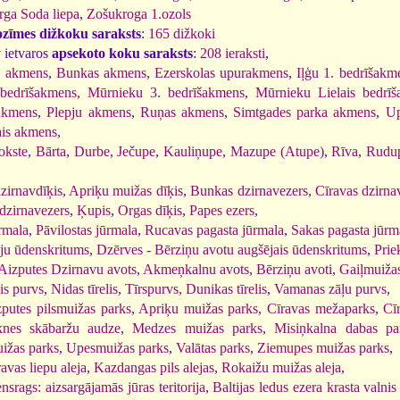
rga Soda liepa
,
Zošukroga 1.ozols
ozīmes dižkoku saraksts
:
165 dižkoki
 ietvaros
apsekoto koku saraksts
:
208 ieraksti
,
 akmens
,
Bunkas akmens
,
Ezerskolas upurakmens
,
Iļģu 1. bedrīšakm
bedrīšakmens
,
Mūrnieku 3. bedrīšakmens
,
Mūrnieku Lielais bedrī
rakmens
,
Plepju akmens
,
Ruņas akmens
,
Simtgades parka akmens
,
Up
ais akmens
,
okste
,
Bārta
,
Durbe
,
Ječupe
,
Kauliņupe
,
Mazupe (Atupe)
,
Rīva
,
Rudu
zirnavdīķis
,
Apriķu muižas dīķis
,
Bunkas dzirnavezers
,
Cīravas dzirna
dzirnavezers
,
Ķupis
,
Orgas dīķis
,
Papes ezers
,
rmala
,
Pāvilostas jūrmala
,
Rucavas pagasta jūrmala
,
Sakas pagasta jūrm
u ūdenskritums
,
Dzērves - Bērziņu avotu augšējais ūdenskritums
,
Prie
Aizputes Dzirnavu avots
,
Akmeņkalnu avots
,
Bērziņu avoti
,
Gaiļmuižas
is purvs
,
Nidas tīrelis
,
Tīrspurvs, Dunikas tīrelis
,
Vamanas zāļu purvs
,
putes pilsmuižas parks
,
Apriķu muižas parks
,
Cīravas mežaparks
,
Cī
nes skābaržu audze
,
Medzes muižas parks
,
Misiņkalna dabas pa
uižas parks
,
Upesmuižas parks
,
Valātas parks
,
Ziemupes muižas parks
,
avas liepu aleja
,
Kazdangas pils alejas
,
Rokaižu muižas aleja
,
srags: aizsargājamās jūras teritorija
,
Baltijas ledus ezera krasta valnis