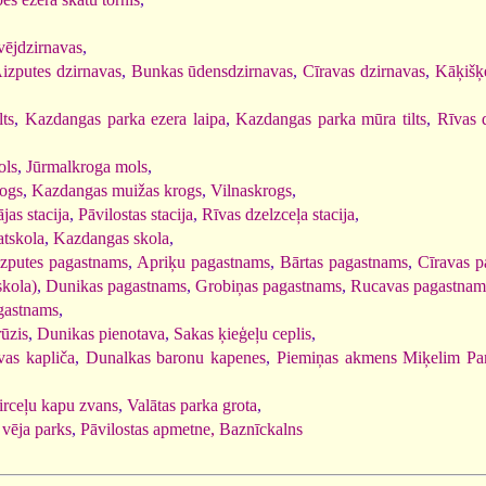
vējdzirnavas
,
izputes dzirnavas
,
Bunkas ūdensdzirnavas
,
Cīravas dzirnavas
,
Kāķišķ
lts
,
Kazdangas parka ezera laipa
,
Kazdangas parka mūra tilts
,
Rīvas d
ols
,
Jūrmalkroga mols
,
rogs
,
Kazdangas muižas krogs
,
Vilnaskrogs
,
jas stacija
,
Pāvilostas stacija
,
Rīvas dzelzceļa stacija
,
tskola
,
Kazdangas skola
,
zputes pagastnams
,
Apriķu pagastnams
,
Bārtas pagastnams
,
Cīravas p
kola)
,
Dunikas pagastnams
,
Grobiņas pagastnams
,
Rucavas pagastnam
gastnams
,
ūzis
,
Dunikas pienotava
,
Sakas ķieģeļu ceplis
,
vas kapliča
,
Dunalkas baronu kapenes
,
Piemiņas akmens Miķelim P
irceļu kapu zvans
,
Valātas parka grota
,
vēja parks
,
Pāvilostas apmetne, Baznīckalns