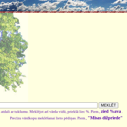
zied %ava
 atdali ar tukšumu. Meklējot arī vārda vidū, priekšā liec %. Piem.,
.
"Misas dižpriede"
Precīzu vārdkopu meklēšanai lieto pēdiņas. Piem.,