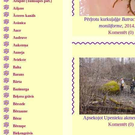
Arupīte (Tumšupes piet.)
Ašķere
Āsteres kanāls
Pērļrotu kurkuļaļģe
Batra
Asūnīca
moniliforme
,
2014
Auce
Komentēt (0)
Audruve
Auksteņa
Auneja
Aviekste
Balta
Barans
Bārta
Bazinurga
Beķera grāvis
Bērstele
Bērzaune
Apsekojot Upenieku akme
Bērze
Komentēt (0)
Bērzupe
Bieķengrāvis