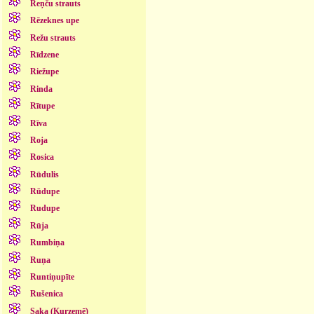
Reņču strauts
Rēzeknes upe
Režu strauts
Rīdzene
Riežupe
Rinda
Rītupe
Rīva
Roja
Rosica
Rūdulis
Rūdupe
Rudupe
Rūja
Rumbiņa
Ruņa
Runtiņupīte
Rušenica
Saka (Kurzemē)