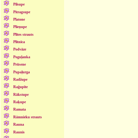
Pilsupe
Pitragsupe
Platone
Plieņupe
Plītes strauts
Plītnīca
Podvāze
Poguļanka
Prūsene
Pupaļurga
Radžupe
Raģupīte
Rākstupe
Raķupe
Ramata
Rāmnieku strauts
Rauna
Raunis