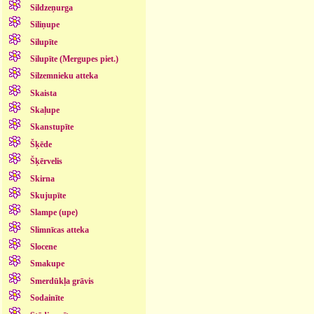
Sildzeņurga
Siliņupe
Silupīte
Silupīte (Mergupes piet.)
Silzemnieku atteka
Skaista
Skaļupe
Skanstupīte
Šķēde
Šķērvelis
Skirna
Skujupīte
Slampe (upe)
Slimnīcas atteka
Slocene
Smakupe
Smerdūkļa grāvis
Sodainīte