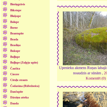
Bieriņgrāvis
Bikstupe
Bluķupe
Bolupe
Borne
Brantupīte
Brasla
Brasliņa
Bukupe
Buļļupe
Buļļupe (Zulpju upīte)
Upenieku akmens Ruņas labajā k
Čaušica
noaudzis ar sūnām ,
2
Ciecere
Komentēt (0)
Cīruļu strauts
Čodarāna (Rūbežneica)
Dančupīte
Dārziņu atteka
Dauda