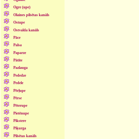
Ogre (upe)
Olaines pilsētas kanāls
Ostupe
Ostvalda kanāls
Pāce
Palsa
Paparze
Pātīte
Pazlauga
Pededze
Pedele
Pērļupe
Pērse
Pēterupe
Pietēnupe
Pikstere
Piķurga
Pilsētas kanāls