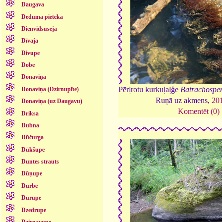
Daugava
Deduma pieteka
Dienvidsusēja
Dīvaja
Divupe
Dobe
Donaviņa
Pērļrotu kurkuļaļģe
Batrachospe
Donaviņa (Dzirnupīte)
Ruņā uz akmens,
20
Donaviņa (uz Daugavu)
Komentēt (0)
Driksa
Dubna
Dūčurga
Dūkšupe
Duntes strauts
Dūņupe
Durbe
Dūrupe
Dzedrupe
Dzirnavupe