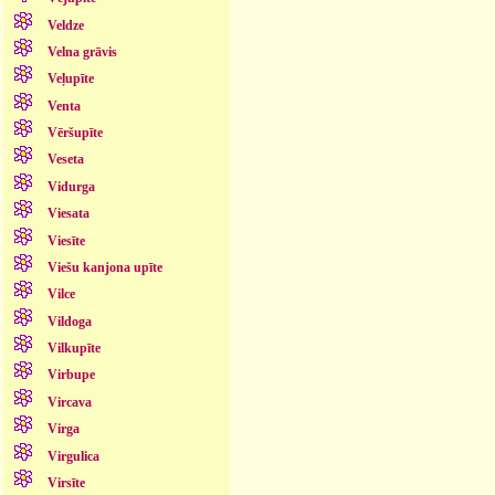
Veldze
Velna grāvis
Veļupīte
Venta
Vēršupīte
Veseta
Vidurga
Viesata
Viesīte
Viešu kanjona upīte
Vilce
Vildoga
Vilkupīte
Virbupe
Vircava
Virga
Virgulica
Virsīte