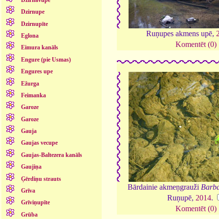
Dzirnupe
Dzirnupīte
Ruņupes akmens upē,
Eglona
Komentēt (0)
Eimura kanāls
Engure (pie Usmas)
Engures upe
Ežurga
Feimanka
Garoze
Garoze
Gauja
Gaujas vecupe
Gaujas-Baltezera kanāls
Gaujiņa
Ģērdiņu strauts
Bārdainie akmeņgrauži
Barba
Grīva
Ruņupē,
2014
.
Grīviņupīte
Komentēt (0)
Grūba