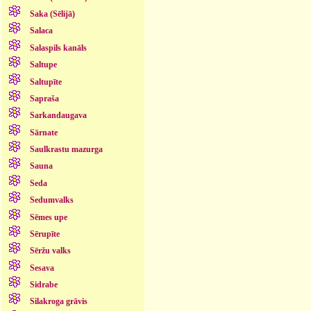
Saka (Sēlijā)
Salaca
Salaspils kanāls
Saltupe
Saltupīte
Sapraša
Sarkandaugava
Sārnate
Saulkrastu mazurga
Sauna
Seda
Sedumvalks
Sēmes upe
Sērupīte
Sēržu valks
Sesava
Sidrabe
Silakroga grāvis