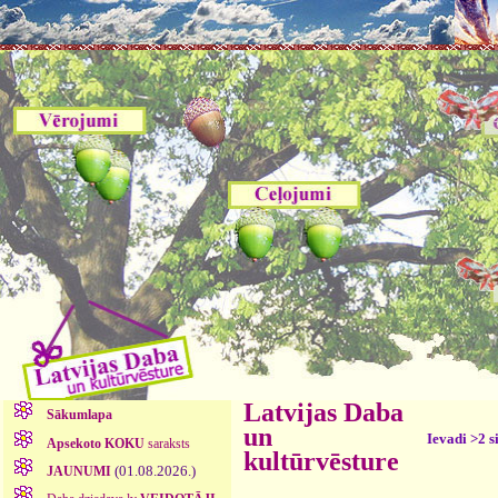
Latvijas Daba
Sākumlapa
un
Ievadi >2 s
Apsekoto KOKU
saraksts
kultūrvēsture
(01.08.2026.)
JAUNUMI