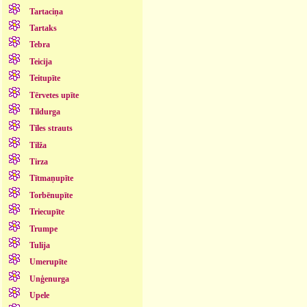
Tartaciņa
Tartaks
Tebra
Teicija
Teitupīte
Tērvetes upīte
Tildurga
Tīles strauts
Tilža
Tirza
Tītmaņupīte
Torbēnupīte
Triecupīte
Trumpe
Tulija
Umerupīte
Unģenurga
Upele