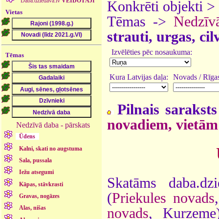
Daba.dziedava.lv
VEIDOTĀJI
Konkrēti objekti >
Vietas
Tēmas ->
Nedzīv
strauti, urgas, ci
Izvēlēties pēc nosaukuma:
Tēmas
Kura Latvijas daļa:
Novads / Rīgas
Pilnais saraksts
novadiem, vietām
Nedzīvā daba - pārskats
Ūdens
Kalni, skati no augstuma
Sala, pussala
Iežu atsegumi
Skatāms daba.dz
Kāpas, stāvkrasti
(
Priekules novads
Gravas, nogāzes
Alas, nišas
novads
, Kurzem