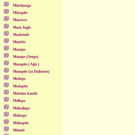
Mārtiņurga
Mārupīte
Maučuve
Mazā Jugla
Mazbriede
Mazirbe
Mazupe
Mazupe (Atupe)
Mazupīte ( Aģis )
Mazupīte (uz Dziļezeru)
Medupe
Medupīte
Meirānu kanāls
Mellupe
Melnsilupe
Melnupe
Melnupīte
Mēmele