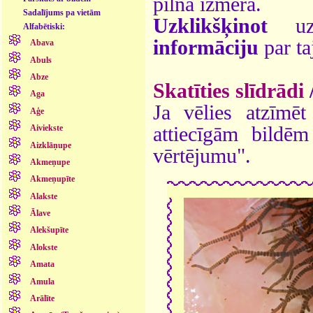
pilnā izmērā.
Sadalījums pa vietām
Uzklikšķinot
uz 
Alfabētiski:
informāciju
par ta
Abava
Abuls
Abze
Skatīties slīdrādi
Aga
Ja vēlies atzīmēt 
Aģe
attiecīgām bildē
Aiviekste
Aizklāņupe
vērtējumu".
Akmeņupe
Akmeņupīte
Alakste
Ālave
Alekšupīte
Alokste
Amata
Amula
Arālīte