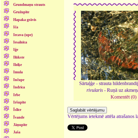
Grundmaņu strauts
Gružupīte
Hapaka grāvis
Iča
Iecava (upe)
Iesalnīca
Iģe
Ilūkste
Ilziķe
Imula
Inčupe
Sārtaļģe - strauta hildenbrandi
Indrica
rivularis
- Ruņā uz akmeņ
Irbe
Komentēt (0)
Iršupīte
Īslīce
Vērtējums ietekmē attēla atrašanos la
Īvande
Jāņupīte
Jaša