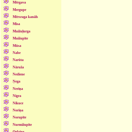
Mērgava
Mergupe
Mērsraga kanāls
Misa
Muižuļurga
Muižupīte
Mūsa
Nabe
Narūta
Nāruža
Nediene
Ņega
Neriņa
Nigra
Nikuce
Noriņa
Norupīte
Nurmižupīte
Oglaine