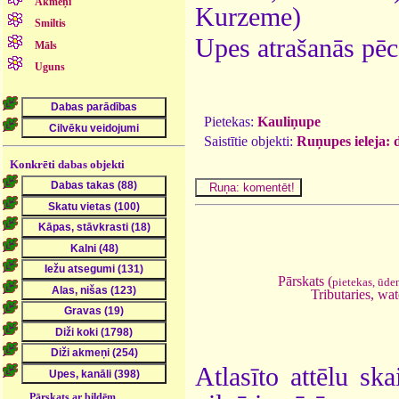
Akmeņi
Kurzeme)
Smiltis
Upes atrašanās pēc
Māls
Uguns
Pietekas:
Kauliņupe
Saistītie objekti:
Ruņupes ieleja: 
Konkrēti dabas objekti
Pārskats (
pietekas, ūde
Tributaries, wat
Atlasīto attēlu ska
Pārskats ar bildēm