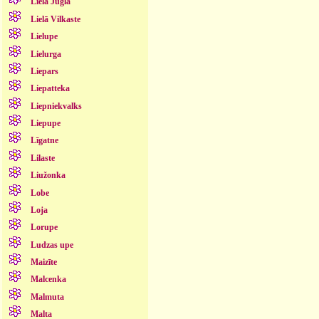
Lielā Jugla
Lielā Vilkaste
Lielupe
Lielurga
Liepars
Liepatteka
Liepniekvalks
Liepupe
Līgatne
Lilaste
Liužonka
Lobe
Loja
Lorupe
Ludzas upe
Maizīte
Malcenka
Malmuta
Malta