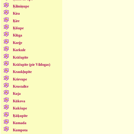
Ķilmiņupe
Kira
Ķire
Ķīšupe
Klūga
Korģe
Korkule
Krāčupīte
Krāčupīte (pie Vildogas)
Kraukļupīte
Krievupe
Krustalīce
Kuja
Kūkova
Kukšupe
Ķūķupīte
Kumada
Kumpota