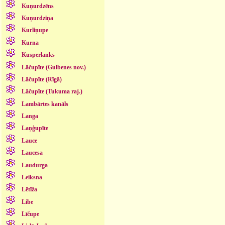
Kuņurdzēns
Kuņurdziņa
Kurliņupe
Kurna
Kusperlanks
Lāčupīte (Gulbenes nov.)
Lāčupīte (Rīgā)
Lāčupīte (Tukuma raj.)
Lambārtes kanāls
Langa
Laņģupīte
Lauce
Laucesa
Laudurga
Leiksna
Lētīža
Libe
Līčupe