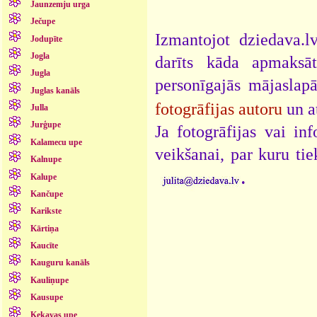
Jaunzemju urga
Ječupe
Izmantojot dziedava.lv
Jodupīte
Jogla
darīts kāda apmaksāt
Jugla
personīgajās mājaslap
Juglas kanāls
fotogrāfijas autoru
un a
Julla
Jurģupe
Ja fotogrāfijas vai i
Kalamecu upe
veikšanai, par kuru ti
Kalnupe
.
Kalupe
Kančupe
Karikste
Kārtiņa
Kaucīte
Kauguru kanāls
Kauliņupe
Kausupe
Ķekavas upe