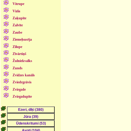
Vitrupe
Vizla
Zaķupīte
Zalvīte
Zaube
Ziemeļsusēja
Zilupe
Zīvārtiņš
Žulniekvalks
Zunds
Zvidzes kanāls
Zviedrgrāvis
Zvirgzde
Zvirgzdupīte