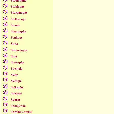
Stādiņupīte
Stakļupīte
Starpiņupīte
Stelbas upe
Stende
Straujupīte
Strīķupe
Suda
Sudmaļupīte
Sūla
Sveķupīte
Sventāja
Svēte
Svētupe
Svīķupīte
Svirkale
Svitene
Tabaķenka
Tarbiņu strauts