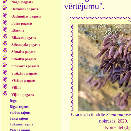
Nagļu pagasts
vērtējumu".
Ozolaines pagasts
Ozolmuižas pagasts
F
Pušas pagasts
Rēzekne
Rikavas pagasts
Sakstagala pagasts
Silmalas pagasts
Sokolku pagasts
Stoļerovas pagasts
Strūžānu pagasts
Vērēmu pagasts
Viļāni
Viļānu pagasts
Rīga
Rīgas rajons
Saldus rajons
Graciozā cilindrīte
Stemonitops
Talsu rajons
nokrāsās,
2020
.
Tukuma rajons
Komentēt (0)
Valkas rajons