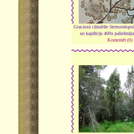
Graciozā cilindrīte
Stemonitops
un kapilīcijs 400x palielinā
Komentēt (0)