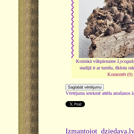
Koniskā vilkpienaine
Lycogal
stadijā ir ar tumšu, tīklotu ra
Komentēt (0)
Vērtējums ietekmē attēla atrašanos la
Izmantojot dziedava.lv