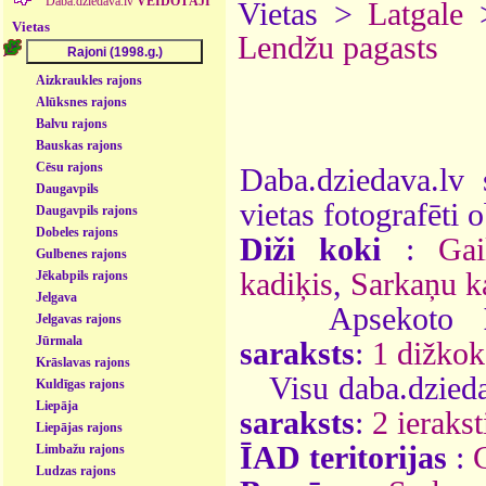
Daba.dziedava.lv
VEIDOTĀJI
Vietas >
Latgale
Vietas
Lendžu pagasts
Aizkraukles rajons
Alūksnes rajons
Balvu rajons
Bauskas rajons
Cēsu rajons
Daba.dziedava.lv 
Daugavpils
vietas fotografēti o
Daugavpils rajons
Dobeles rajons
Diži koki
:
Gai
Gulbenes rajons
kadiķis
,
Sarkaņu k
Jēkabpils rajons
Jelgava
Apsekoto
Jelgavas rajons
Jūrmala
saraksts
:
1 dižkok
Krāslavas rajons
Visu daba.dzieda
Kuldīgas rajons
Liepāja
saraksts
:
2 ierakst
Liepājas rajons
ĪAD teritorijas
:
Limbažu rajons
Ludzas rajons