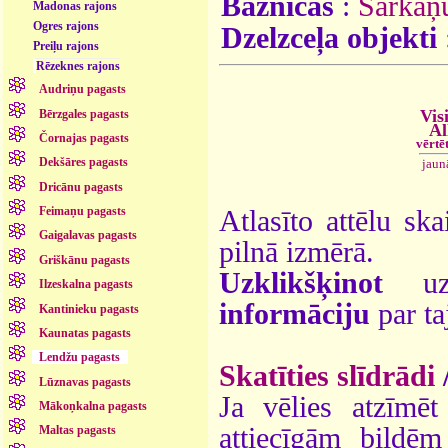
Baznīcas
:
Sarkaņ
Madonas rajons
Ogres rajons
Dzelzceļa objekti
Preiļu rajons
Rēzeknes rajons
Audriņu pagasts
Vis
Bērzgales pagasts
Al
Čornajas pagasts
vērtē
Dekšāres pagasts
jaun
Dricānu pagasts
Feimaņu pagasts
Atlasīto attēlu ska
Gaigalavas pagasts
pilnā izmērā.
Griškānu pagasts
Uzklikšķinot
uz 
Ilzeskalna pagasts
informāciju
par ta
Kantinieku pagasts
Kaunatas pagasts
Lendžu pagasts
Skatīties slīdrādi
Lūznavas pagasts
Ja vēlies atzīmēt 
Mākoņkalna pagasts
attiecīgām bildē
Maltas pagasts