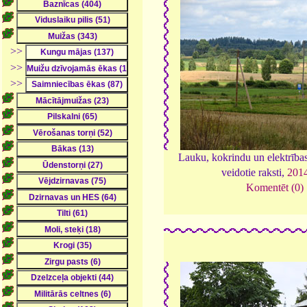
>>
>>
>>
Lauku, kokrindu un elektrība
veidotie raksti,
201
Komentēt (0)