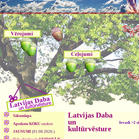
Latvijas Daba
Sākumlapa
un
Ievadi >2 s
Apsekoto KOKU
saraksts
kultūrvēsture
(01.08.2026.)
JAUNUMI