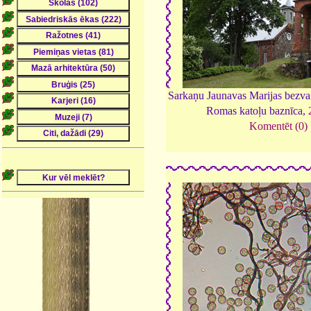
Sarkaņu Jaunavas Marijas bezva
Romas katoļu baznīca,
Komentēt (0)