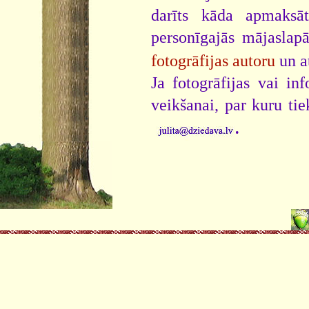
darīts kāda apmaksāt
personīgajās mājaslap
fotogrāfijas autoru
un a
Ja fotogrāfijas vai i
veikšanai, par kuru ti
.