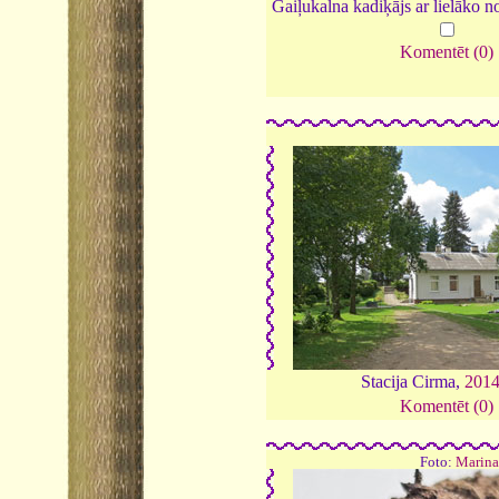
Gaiļukalna kadiķājs ar lielāko 
Komentēt (0)
Stacija Cirma,
201
Komentēt (0)
Foto:
Marina