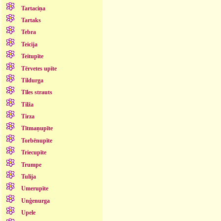
Tartaciņa
Tartaks
Tebra
Teicija
Teitupīte
Tērvetes upīte
Tildurga
Tīles strauts
Tilža
Tirza
Tītmaņupīte
Torbēnupīte
Triecupīte
Trumpe
Tulija
Umerupīte
Unģenurga
Upele