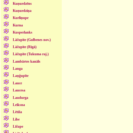
Kuņurdzēns
Kuņurdziņa
Kurliņupe
Kurna
Kusperlanks
Lāčupīte (Gulbenes nov.)
Lāčupīte (Rīgā)
Lāčupīte (Tukuma raj.)
Lambārtes kanāls
Langa
Laņģupīte
Lauce
Laucesa
Laudurga
Leiksna
Lētīža
Libe
Līčupe