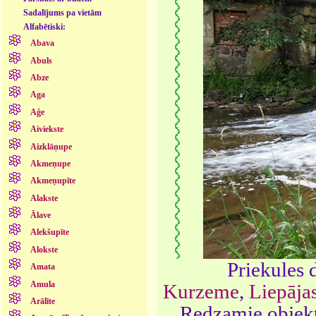
Sadalījums pa vietām
Alfabētiski:
Abava
Abuls
Abze
Aga
Aģe
Aiviekste
Aizklāņupe
Akmeņupe
Akmeņupīte
Alakste
Ālave
Alekšupīte
Alokste
Priekules 
Amata
Amula
Kurzeme
,
Liepāja
Arālīte
Redzamie objekt