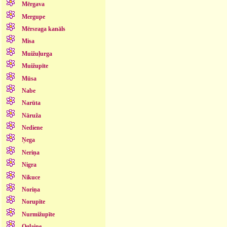
Mērgava
Mergupe
Mērsraga kanāls
Misa
Muižuļurga
Muižupīte
Mūsa
Nabe
Narūta
Nāruža
Nediene
Ņega
Neriņa
Nigra
Nikuce
Noriņa
Norupīte
Nurmižupīte
Oglaine