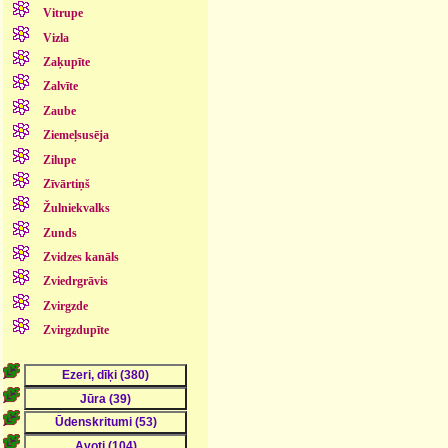
Vitrupe
Vizla
Zaķupīte
Zalvīte
Zaube
Ziemeļsusēja
Zilupe
Zīvārtiņš
Žulniekvalks
Zunds
Zvidzes kanāls
Zviedrgrāvis
Zvirgzde
Zvirgzdupīte