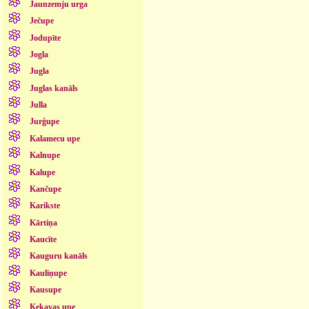
Jaunzemju urga
Ječupe
Jodupīte
Jogla
Jugla
Juglas kanāls
Julla
Jurģupe
Kalamecu upe
Kalnupe
Kalupe
Kančupe
Karikste
Kārtiņa
Kaucīte
Kauguru kanāls
Kauliņupe
Kausupe
Ķekavas upe