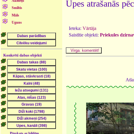
Akmeņi
Upes atrašanās pēc
Smiltis
Māls
Uguns
Ieteka:
Vārtāja
Saistītie objekti:
Priekules dzirn
Konkrēti dabas objekti
Atla
Pārskats ar bildēm