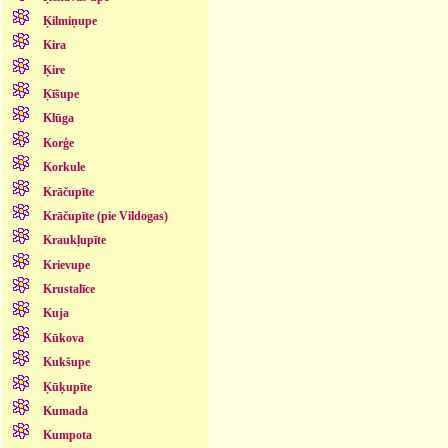
Ķilmiņupe
Kira
Ķire
Ķīšupe
Klūga
Korģe
Korkule
Krāčupīte
Krāčupīte (pie Vildogas)
Kraukļupīte
Krievupe
Krustalīce
Kuja
Kūkova
Kukšupe
Ķūķupīte
Kumada
Kumpota