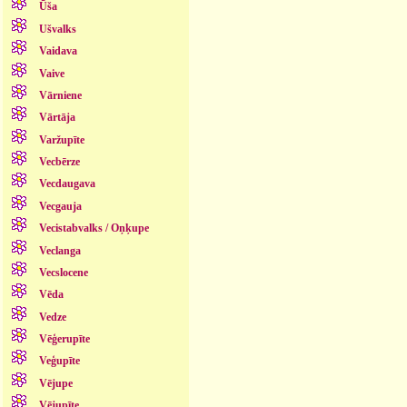
Ūša
Ušvalks
Vaidava
Vaive
Vārniene
Vārtāja
Varžupīte
Vecbērze
Vecdaugava
Vecgauja
Vecistabvalks / Oņķupe
Veclanga
Vecslocene
Vēda
Vedze
Vēģerupīte
Veģupīte
Vējupe
Vējupīte