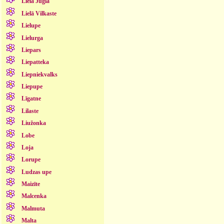
Lielā Jugla
Lielā Vilkaste
Lielupe
Lielurga
Liepars
Liepatteka
Liepniekvalks
Liepupe
Līgatne
Lilaste
Liužonka
Lobe
Loja
Lorupe
Ludzas upe
Maizīte
Malcenka
Malmuta
Malta