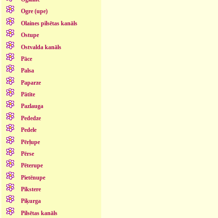
Ogre (upe)
Olaines pilsētas kanāls
Ostupe
Ostvalda kanāls
Pāce
Palsa
Paparze
Pātīte
Pazlauga
Pededze
Pedele
Pērļupe
Pērse
Pēterupe
Pietēnupe
Pikstere
Piķurga
Pilsētas kanāls