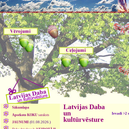
Latvijas Daba
Sākumlapa
un
Ievadi >2 
Apsekoto KOKU
saraksts
kultūrvēsture
(01.08.2026.)
JAUNUMI