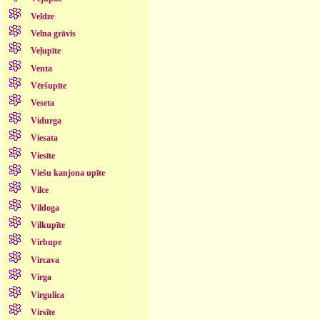
Veldze
Velna grāvis
Veļupīte
Venta
Vēršupīte
Veseta
Vidurga
Viesata
Viesīte
Viešu kanjona upīte
Vilce
Vildoga
Vilkupīte
Virbupe
Vircava
Virga
Virgulica
Virsīte