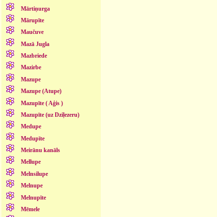
Mārtiņurga
Mārupīte
Maučuve
Mazā Jugla
Mazbriede
Mazirbe
Mazupe
Mazupe (Atupe)
Mazupīte ( Aģis )
Mazupīte (uz Dziļezeru)
Medupe
Medupīte
Meirānu kanāls
Mellupe
Melnsilupe
Melnupe
Melnupīte
Mēmele