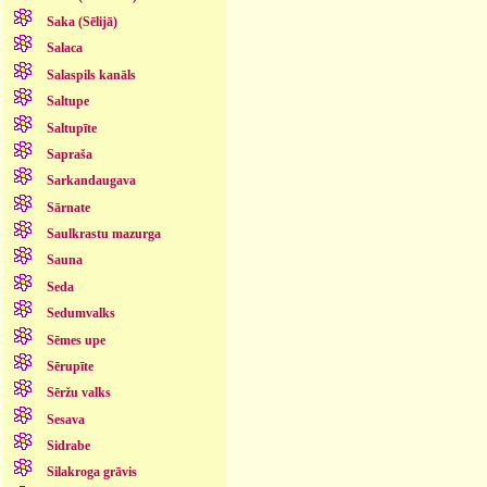
Saka (Sēlijā)
Salaca
Salaspils kanāls
Saltupe
Saltupīte
Sapraša
Sarkandaugava
Sārnate
Saulkrastu mazurga
Sauna
Seda
Sedumvalks
Sēmes upe
Sērupīte
Sēržu valks
Sesava
Sidrabe
Silakroga grāvis