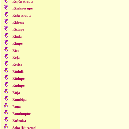
Reņču strauts
Rēzeknes upe
Režu strauts
Rīdzene
Riežupe
Rinda
Rītupe
Rīva
Roja
Rosica
Rūdulis
Rūdupe
Rudupe
Rūja
Rumbiņa
Ruņa
Runtiņupīte
Rušenica
Saka (Kurzemē)