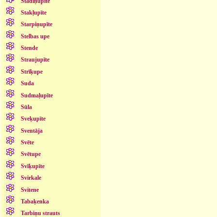
Stādiņupīte
Stakļupīte
Starpiņupīte
Stelbas upe
Stende
Straujupīte
Strīķupe
Suda
Sudmaļupīte
Sūla
Sveķupīte
Sventāja
Svēte
Svētupe
Svīķupīte
Svirkale
Svitene
Tabaķenka
Tarbiņu strauts