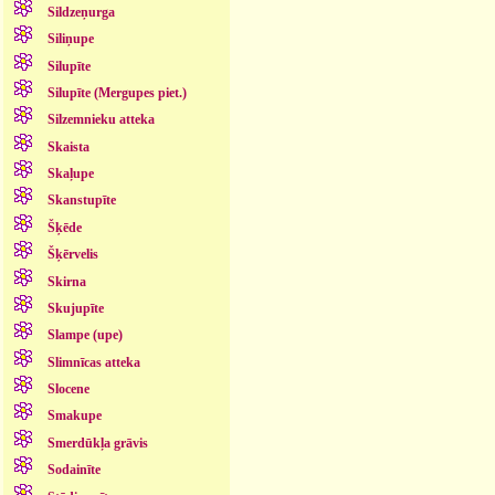
Sildzeņurga
Siliņupe
Silupīte
Silupīte (Mergupes piet.)
Silzemnieku atteka
Skaista
Skaļupe
Skanstupīte
Šķēde
Šķērvelis
Skirna
Skujupīte
Slampe (upe)
Slimnīcas atteka
Slocene
Smakupe
Smerdūkļa grāvis
Sodainīte