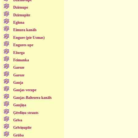
Dzirnupe
Dzirnupīte
Eglona
Eimura kanāls
Engure (pie Usmas)
Engures upe
Ežurga
Feimanka
Garoze
Garoze
Gauja
Gaujas vecupe
Gaujas-Baltezera kanāls
Gaujiņa
Ģērdiņu strauts
Grīva
Grīviņupīte
Grūba