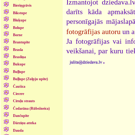
Izmantojot dziedava.lv
Bieriņgrāvis
darīts kāda apmaksāt
Bikstupe
personīgajās mājaslap
Bluķupe
Bolupe
fotogrāfijas autoru
un a
Borne
Ja fotogrāfijas vai i
Brantupīte
veikšanai, par kuru ti
Brasla
Brasliņa
.
Bukupe
Buļļupe
Buļļupe (Zulpju upīte)
Čaušica
Ciecere
Cīruļu strauts
Čodarāna (Rūbežneica)
Dančupīte
Dārziņu atteka
Dauda