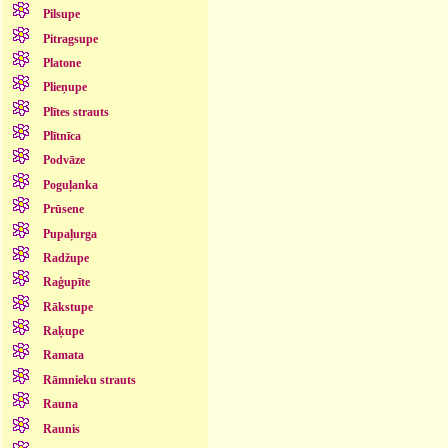
Pilsupe
Pitragsupe
Platone
Plieņupe
Plītes strauts
Plītnīca
Podvāze
Poguļanka
Prūsene
Pupaļurga
Radžupe
Raģupīte
Rākstupe
Raķupe
Ramata
Rāmnieku strauts
Rauna
Raunis