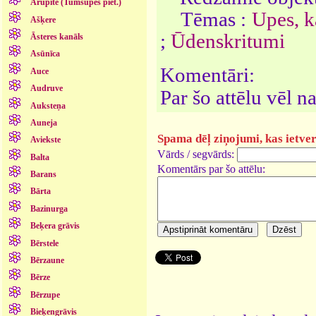
Arupīte (Tumšupes piet.)
Tēmas :
Upes, ka
Ašķere
;
Ūdenskritumi
Āsteres kanāls
Asūnīca
Komentāri:
Auce
Audruve
Par šo attēlu vēl 
Auksteņa
Auneja
Spama dēļ ziņojumi, kas ietver 
Aviekste
Vārds / segvārds:
Balta
Komentārs par šo attēlu:
Barans
Bārta
Bazinurga
Beķera grāvis
Bērstele
Bērzaune
Bērze
Bērzupe
Bieķengrāvis