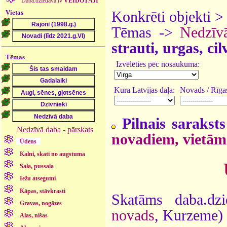
Daba.dziedava.lv
VEIDOTĀJI
Vietas
Konkrēti objekti 
Tēmas ->
Nedzīv
strauti, urgas, ci
Tēmas
Izvēlēties pēc nosaukuma:
Kura Latvijas daļa:
Novads / Rīgas
Pilnais saraksts
Nedzīvā daba - pārskats
novadiem, vietām
Ūdens
Kalni, skati no augstuma
Sala, pussala
Iežu atsegumi
Kāpas, stāvkrasti
Skatāms daba.dz
Gravas, nogāzes
novads
, Kurzeme)
Alas, nišas