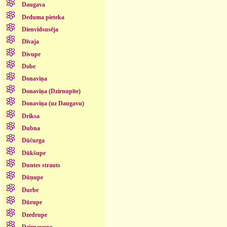
Daugava
Deduma pieteka
Dienvidsusēja
Dīvaja
Divupe
Dobe
Donaviņa
Donaviņa (Dzirnupīte)
Donaviņa (uz Daugavu)
Driksa
Dubna
Dūčurga
Dūkšupe
Duntes strauts
Dūņupe
Durbe
Dūrupe
Dzedrupe
Dzirnavupe