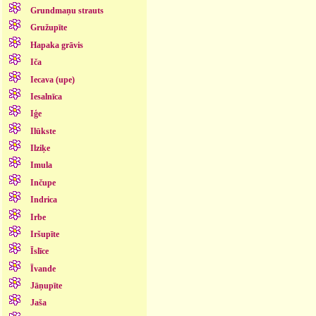
Grundmaņu strauts
Gružupīte
Hapaka grāvis
Iča
Iecava (upe)
Iesalnīca
Iģe
Ilūkste
Ilziķe
Imula
Inčupe
Indrica
Irbe
Iršupīte
Īslīce
Īvande
Jāņupīte
Jaša