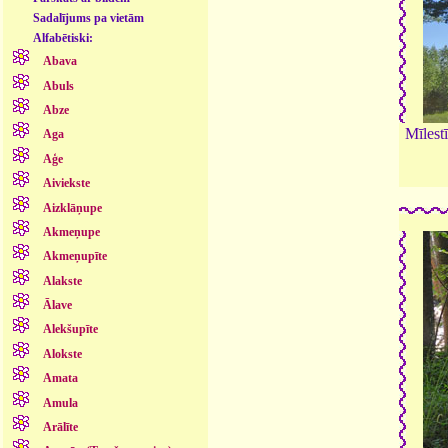
Sadalījums pa vietām
Alfabētiski:
Abava
Abuls
Abze
Mīlest
Aga
Aģe
Aiviekste
Aizklāņupe
Akmeņupe
Akmeņupīte
Alakste
Ālave
Alekšupīte
Alokste
Amata
Amula
Arālīte