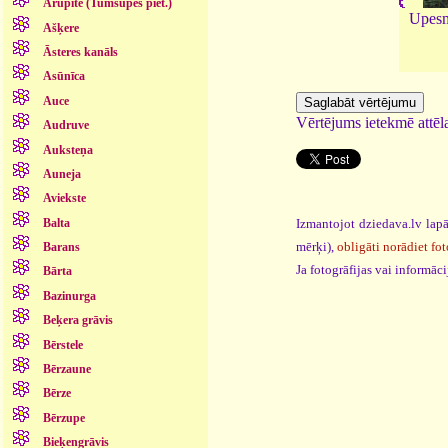
Arupīte (Tumšupes piet.)
Upesm
Ašķere
Āsteres kanāls
Asūnīca
Auce
Vērtējums ietekmē attēla
Audruve
Auksteņa
Auneja
Aviekste
Balta
Izmantojot dziedava.lv lapā
mērķi),
obligāti norādiet fot
Barans
Ja fotogrāfijas vai informā
Bārta
Bazinurga
Beķera grāvis
Bērstele
Bērzaune
Bērze
Bērzupe
Bieķengrāvis