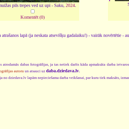
uižas pils trepes ved uz upi - Saku,
2024
.
Komentēt (0)
 atrašanos lapā (ja neskata atsevišķu gadalaiku!) - vairāk novērtētie - a
s atrodamās dabas fotogrāfijas, ja tas netiek darīts kāda apmaksāta darba ietvaro
daba.dziedava.lv
.
ogrāfijas autoru
un atsauci uz
cija no dziedava.lv lapām nepieciešama darba veikšanai, par kuru tiek maksāts, izma