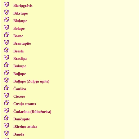
Bieriņgrāvis
Bikstupe
Bluķupe
Bolupe
Borne
Brantupīte
Brasla
Brasliņa
Bukupe
Buļļupe
Buļļupe (Zulpju upīte)
Čaušica
Ciecere
Cīruļu strauts
Čodarāna (Rūbežneica)
Dančupīte
Dārziņu atteka
Dauda