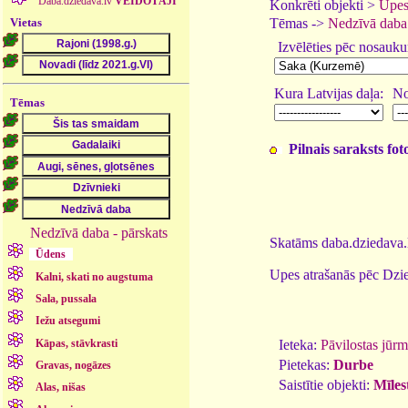
Daba.dziedava.lv
VEIDOTĀJI
Konkrēti objekti >
Upes
Vietas
Tēmas ->
Nedzīvā daba
Izvēlēties pēc nosauk
Kura Latvijas daļa:
No
Tēmas
Pilnais saraksts fo
Nedzīvā daba - pārskats
Skatāms daba.dziedava.l
Ūdens
Upes atrašanās pēc Dzie
Kalni, skati no augstuma
Sala, pussala
Iežu atsegumi
Kāpas, stāvkrasti
Ieteka:
Pāvilostas jūrm
Pietekas:
Durbe
Gravas, nogāzes
Saistītie objekti:
Mīles
Alas, nišas