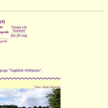
(4)
os
Vasara (4)
Summer
augstāk
jūn
jūl
aug
ugstāk
ed pogu "Saglabāt vērtējumu".
Foto:
Anda Straume