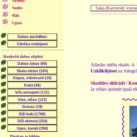
Akmeņi
Smiltis
Māls
Uguns
Konkrēti dabas objekti
Atlasīto attēlu skaits: 4
Uzklikšķinot
uz fotogrā
Skatīties slīdrādi
/
Kome
Ja vēlies atzīmēt īpaši 
Pārskats ar bildēm