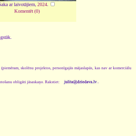
Saka ar laivotājiem,
2024
.
Komentēt (0)
ugstāk.
s (piemēram, skolēnu projektos, personīgajās mājaslapās, kas nav ar komerciālu
.
ntošanu obligāti jāsaskaņo. Rakstiet: