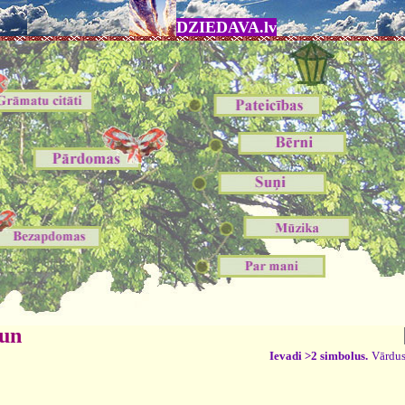
DZIEDAVA.lv
 un
Ievadi >2 simbolus.
Vārdus