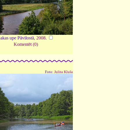
akas upe Pāvilostā,
2008
.
Komentēt (0)
Foto:
Julita Kluša