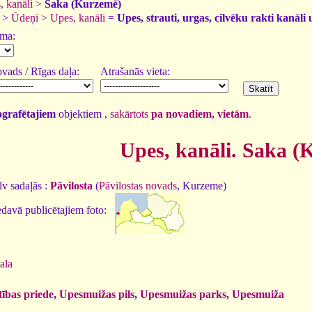
, kanāli
>
Saka (Kurzemē)
>
Ūdeņi
>
Upes, kanāli
=
Upes, strauti, urgas, cilvēku rakti kanāli 
uma:
vads / Rīgas daļa:
Atrašanās vieta:
tografētajiem
objektiem ,
sakārtots
pa novadiem, vietām
.
Upes, kanāli. Saka (
v sadaļās :
Pāvilosta
(
Pāvilostas novads
, Kurzeme)
davā publicētajiem foto:
ala
tības priede
,
Upesmuižas pils
,
Upesmuižas parks
,
Upesmuiža