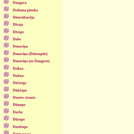
Daugava
Deduma pieteka
Dienvidsusēja
Dīvaja
Divupe
Dobe
Donaviņa
Donaviņa (Dzirnupīte)
Donaviņa (uz Daugavu)
Driksa
Dubna
Dūčurga
Dūkšupe
Duntes strauts
Dūņupe
Durbe
Dūrupe
Dzedrupe
Dzirnavupe