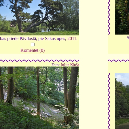
S
ības priede Pāvilostā, pie Sakas upes,
2011
.
Komentēt (0)
Foto:
Julita Kluša