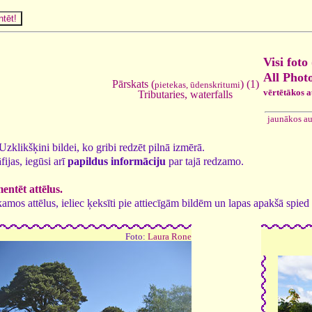
Visi foto 
All Phot
Pārskats (
) (1)
pietekas, ūdenskritumi
vērtētākos 
Tributaries, waterfalls
jaunākos a
. Uzklikšķini bildei, ko gribi redzēt pilnā izmērā.
fijas, iegūsi arī
papildus informāciju
par tajā redzamo.
ntēt attēlus.
tīkamos attēlus, ieliec ķeksīti pie attiecīgām bildēm un lapas apakšā spi
Foto:
Laura Rone