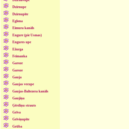
Dzirnupe
Dzirnupīte
Eglona
Eimura kanāls
Engure (pie Usmas)
Engures upe
Ežurga
Feimanka
Garoze
Garoze
Gauja
Gaujas vecupe
Gaujas-Baltezera kanāls
Gaujiņa
Ģērdiņu strauts
Grīva
Grīviņupīte
Grūba