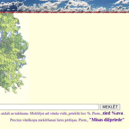
zied %ava
 atdali ar tukšumu. Meklējot arī vārda vidū, priekšā liec %. Piem.,
.
"Misas dižpriede"
Precīzu vārdkopu meklēšanai lieto pēdiņas. Piem.,