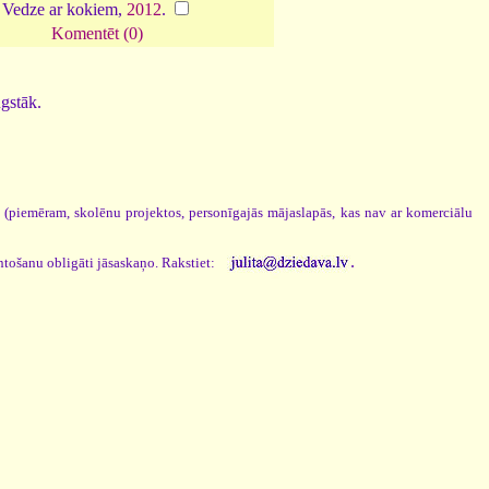
Vedze ar kokiem,
2012
.
Komentēt (0)
ugstāk.
s (piemēram, skolēnu projektos, personīgajās mājaslapās, kas nav ar komerciālu
.
ntošanu obligāti jāsaskaņo. Rakstiet: