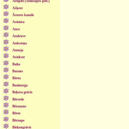
Arupīte (Tumšupes piet.)
Ašķere
Āsteres kanāls
Asūnīca
Auce
Audruve
Auksteņa
Auneja
Aviekste
Balta
Barans
Bārta
Bazinurga
Beķera grāvis
Bērstele
Bērzaune
Bērze
Bērzupe
Bieķengrāvis