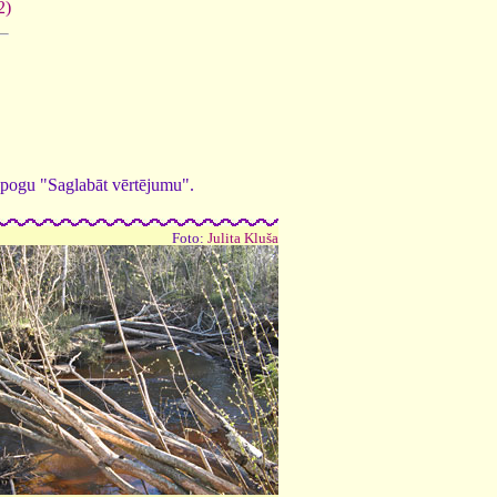
2)
ed pogu "Saglabāt vērtējumu".
Foto:
Julita Kluša