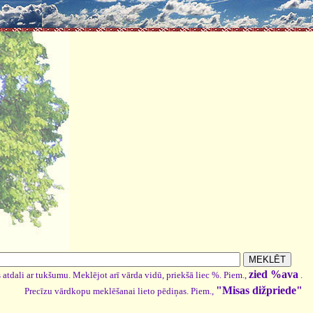
zied %ava
 atdali ar tukšumu. Meklējot arī vārda vidū, priekšā liec %. Piem.,
.
"Misas dižpriede"
Precīzu vārdkopu meklēšanai lieto pēdiņas. Piem.,