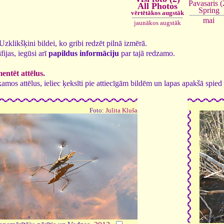
Pavasaris (
All Photos
Spring
vērtētākos augstāk
mai
jaunākos augstāk
. Uzklikšķini bildei, ko gribi redzēt pilnā izmērā.
fijas, iegūsi arī
papildus informāciju
par tajā redzamo.
ntēt attēlus.
tīkamos attēlus, ieliec ķeksīti pie attiecīgām bildēm un lapas apakšā spi
Foto:
Julita Kluša