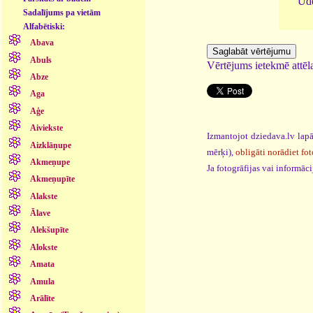
Ūde
Sadalījums pa vietām
Alfabētiski:
Abava
Abuls
Vērtējums ietekmē attēla
Abze
Aga
Aģe
Aiviekste
Izmantojot dziedava.lv lapā
Aizklāņupe
mērķi),
obligāti norādiet fot
Akmeņupe
Ja fotogrāfijas vai informā
Akmeņupīte
Alakste
Ālave
Alekšupīte
Alokste
Amata
Amula
Arālīte