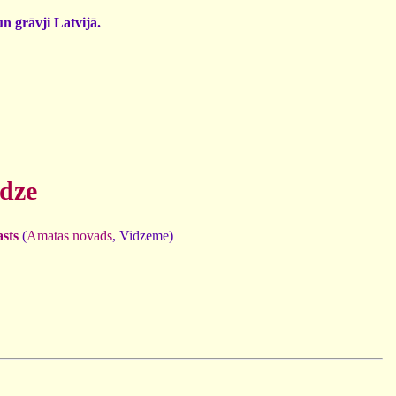
un grāvji Latvijā.
edze
sts
(
Amatas novads
, Vidzeme)