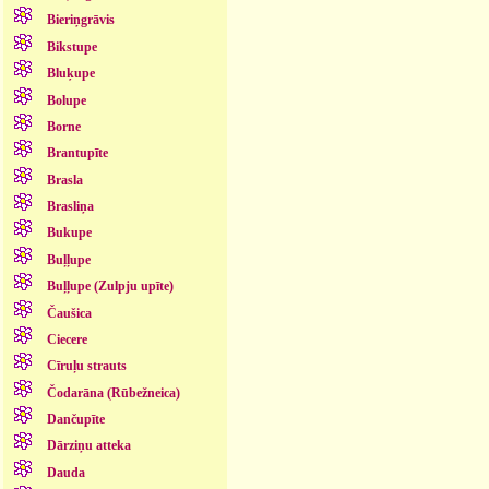
Bieriņgrāvis
Bikstupe
Bluķupe
Bolupe
Borne
Brantupīte
Brasla
Brasliņa
Bukupe
Buļļupe
Buļļupe (Zulpju upīte)
Čaušica
Ciecere
Cīruļu strauts
Čodarāna (Rūbežneica)
Dančupīte
Dārziņu atteka
Dauda