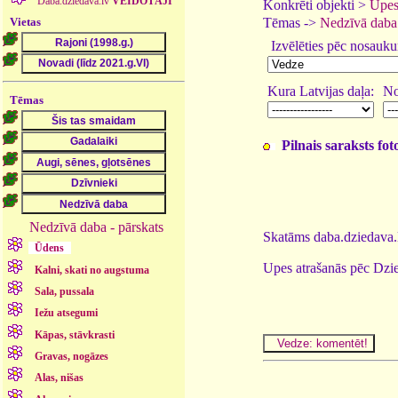
Daba.dziedava.lv
VEIDOTĀJI
Konkrēti objekti >
Upes
Vietas
Tēmas ->
Nedzīvā daba
Izvēlēties pēc nosauk
Kura Latvijas daļa:
No
Tēmas
Pilnais saraksts fo
Nedzīvā daba - pārskats
Skatāms daba.dziedava.l
Ūdens
Upes atrašanās pēc Dzie
Kalni, skati no augstuma
Sala, pussala
Iežu atsegumi
Kāpas, stāvkrasti
Gravas, nogāzes
Alas, nišas