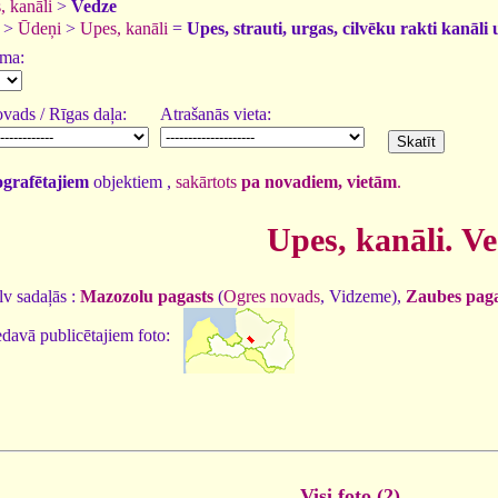
, kanāli
>
Vedze
>
Ūdeņi
>
Upes, kanāli
=
Upes, strauti, urgas, cilvēku rakti kanāli 
uma:
vads / Rīgas daļa:
Atrašanās vieta:
tografētajiem
objektiem ,
sakārtots
pa novadiem, vietām
.
Upes, kanāli. V
v sadaļās :
Mazozolu pagasts
(
Ogres novads
, Vidzeme),
Zaubes paga
davā publicētajiem foto:
Visi foto (2)