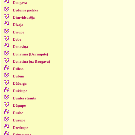
Daugava
Deduma pieteka
Dienvidsusēja
Dīvaja
Divupe
Dobe
Donaviņa
Donaviņa (Dzirnupīte)
Donaviņa (uz Daugavu)
Driksa
Dubna
Dūčurga
Dūkšupe
Duntes strauts
Dūņupe
Durbe
Dūrupe
Dzedrupe
Dzirnavupe