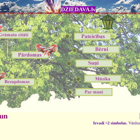
DZIEDAVA.lv
 un
Ievadi >2 simbolus.
Vārdus