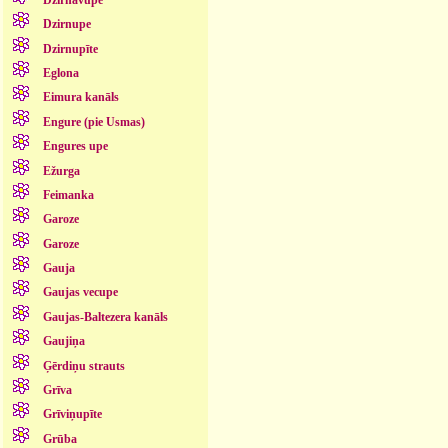
Dzirnupe
Dzirnupīte
Eglona
Eimura kanāls
Engure (pie Usmas)
Engures upe
Ežurga
Feimanka
Garoze
Garoze
Gauja
Gaujas vecupe
Gaujas-Baltezera kanāls
Gaujiņa
Ģērdiņu strauts
Grīva
Grīviņupīte
Grūba