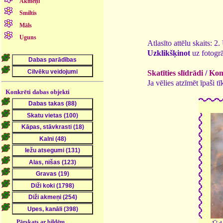
Akmeņi
Smiltis
Māls
Uguns
Atlasīto attēlu skaits: 2
Uzklikšķinot
uz fotogrā
Skatīties slīdrādi
/
Kome
Ja vēlies atzīmēt īpaši 
Konkrēti dabas objekti
Pārskats ar bildēm