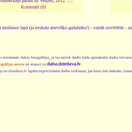
nsmērītāju pārītis uz Vedzes,
2012
.
Komentēt (0)
 atrašanos lapā (ja neskata atsevišķu gadalaiku!) - vairāk novērtētie - a
s atrodamās dabas fotogrāfijas, ja tas netiek darīts kāda apmaksāta darba ietvaro
daba.dziedava.lv
.
ogrāfijas autoru
un atsauci uz
cija no dziedava.lv lapām nepieciešama darba veikšanai, par kuru tiek maksāts, izma