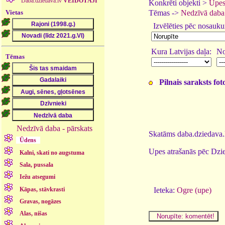
Daba.dziedava.lv
VEIDOTĀJI
Konkrēti objekti >
Upes
Vietas
Tēmas ->
Nedzīvā daba
Izvēlēties pēc nosauk
Kura Latvijas daļa:
No
Tēmas
Pilnais saraksts fo
Nedzīvā daba - pārskats
Skatāms daba.dziedava.l
Ūdens
Upes atrašanās pēc Dzie
Kalni, skati no augstuma
Sala, pussala
Iežu atsegumi
Kāpas, stāvkrasti
Ieteka:
Ogre (upe)
Gravas, nogāzes
Alas, nišas