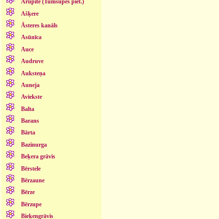
Arupīte (Tumšupes piet.)
Ašķere
Āsteres kanāls
Asūnīca
Auce
Audruve
Auksteņa
Auneja
Aviekste
Balta
Barans
Bārta
Bazinurga
Beķera grāvis
Bērstele
Bērzaune
Bērze
Bērzupe
Bieķengrāvis