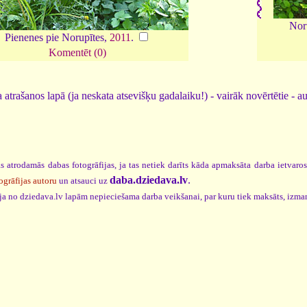
Nor
Pienenes pie Norupītes,
2011
.
Komentēt (0)
 atrašanos lapā (ja neskata atsevišķu gadalaiku!) - vairāk novērtētie - a
s atrodamās dabas fotogrāfijas, ja tas netiek darīts kāda apmaksāta darba ietvaro
daba.dziedava.lv
.
ogrāfijas autoru
un atsauci uz
cija no dziedava.lv lapām nepieciešama darba veikšanai, par kuru tiek maksāts, izma