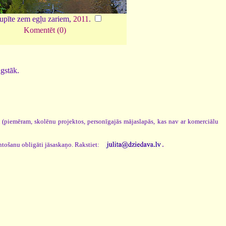
upīte zem egļu zariem,
2011
.
Komentēt (0)
ugstāk.
s (piemēram, skolēnu projektos, personīgajās mājaslapās, kas nav ar komerciālu
.
ntošanu obligāti jāsaskaņo. Rakstiet: