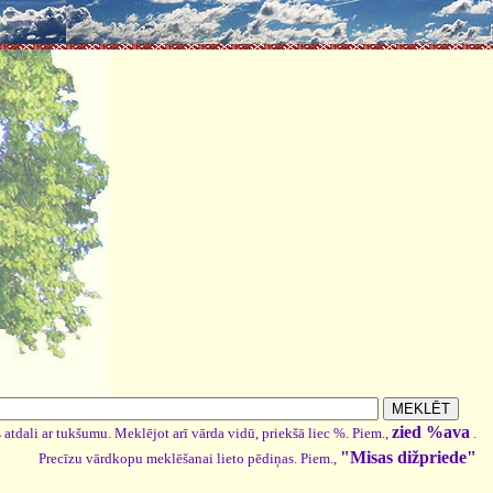
zied %ava
 atdali ar tukšumu. Meklējot arī vārda vidū, priekšā liec %. Piem.,
.
"Misas dižpriede"
Precīzu vārdkopu meklēšanai lieto pēdiņas. Piem.,