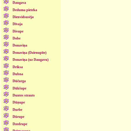
Daugava
Deduma pieteka
Dienvidsusēja
Dīvaja
Divupe
Dobe
Donaviņa
Donaviņa (Dzirnupīte)
Donaviņa (uz Daugavu)
Driksa
Dubna
Dūčurga
Dūkšupe
Duntes strauts
Dūņupe
Durbe
Dūrupe
Dzedrupe
Dzirnavupe