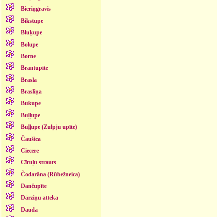
Bieriņgrāvis
Bikstupe
Bluķupe
Bolupe
Borne
Brantupīte
Brasla
Brasliņa
Bukupe
Buļļupe
Buļļupe (Zulpju upīte)
Čaušica
Ciecere
Cīruļu strauts
Čodarāna (Rūbežneica)
Dančupīte
Dārziņu atteka
Dauda