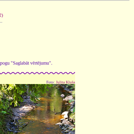
2)
ed pogu "Saglabāt vērtējumu".
Foto:
Julita Kluša