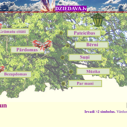
DZIEDAVA.lv
 un
Ievadi >2 simbolus.
Vārdus