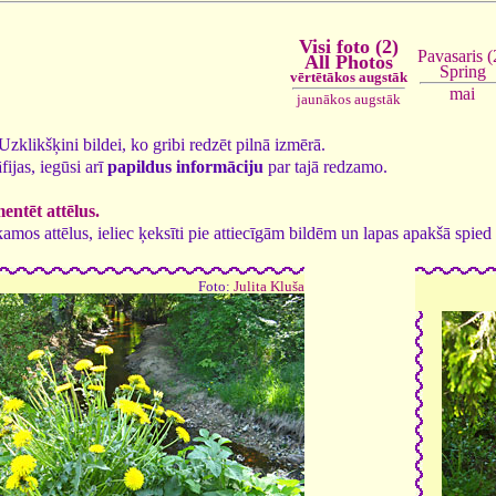
Visi foto (2)
Pavasaris (
All Photos
Spring
vērtētākos augstāk
mai
jaunākos augstāk
. Uzklikšķini bildei, ko gribi redzēt pilnā izmērā.
fijas, iegūsi arī
papildus informāciju
par tajā redzamo.
ntēt attēlus.
tīkamos attēlus, ieliec ķeksīti pie attiecīgām bildēm un lapas apakšā spi
Foto:
Julita Kluša