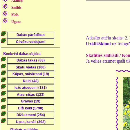
Akmeņi
Smiltis
Māls
Uguns
Atlasīto attēlu skaits: 2
Uzklikšķinot
uz fotogrā
Konkrēti dabas objekti
Skatīties slīdrādi
/
Kome
Ja vēlies atzīmēt īpaši 
Pārskats ar bildēm