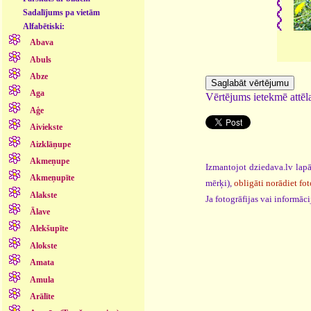
Sadalījums pa vietām
Alfabētiski:
Abava
Abuls
Abze
Aga
Vērtējums ietekmē attēla
Aģe
Aiviekste
Aizklāņupe
Akmeņupe
Izmantojot dziedava.lv lapā
Akmeņupīte
mērķi),
obligāti norādiet fot
Alakste
Ja fotogrāfijas vai informā
Ālave
Alekšupīte
Alokste
Amata
Amula
Arālīte