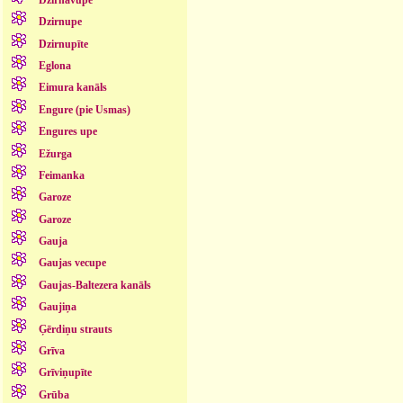
Dzirnupe
Dzirnupīte
Eglona
Eimura kanāls
Engure (pie Usmas)
Engures upe
Ežurga
Feimanka
Garoze
Garoze
Gauja
Gaujas vecupe
Gaujas-Baltezera kanāls
Gaujiņa
Ģērdiņu strauts
Grīva
Grīviņupīte
Grūba