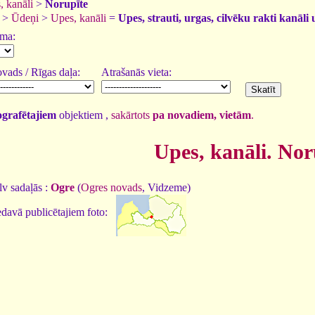
, kanāli
>
Norupīte
>
Ūdeņi
>
Upes, kanāli
=
Upes, strauti, urgas, cilvēku rakti kanāli 
uma:
vads / Rīgas daļa:
Atrašanās vieta:
tografētajiem
objektiem ,
sakārtots
pa novadiem, vietām
.
Upes, kanāli. Nor
v sadaļās :
Ogre
(
Ogres novads
, Vidzeme)
davā publicētajiem foto: