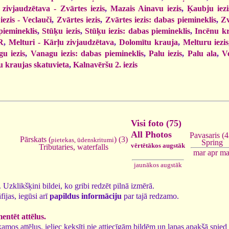
 zivjaudzētava - Zvārtes iezis
,
Mazais Ainavu iezis
,
Ķaubju iezi
iezis - Veclauči
,
Zvārtes iezis
,
Zvārtes iezis: dabas piemineklis
,
Zv
piemineklis
,
Stūķu iezis
,
Stūķu iezis: dabas piemineklis
,
Incēnu k
R
,
Melturi - Kārļu zivjaudzētava
,
Dolomītu krauja
,
Melturu iezis
u iezis
,
Vanagu iezis: dabas piemineklis
,
Palu iezis
,
Palu ala
,
Ve
 kraujas skatuvieta
,
Kalnavēršu 2. iezis
Visi foto (75)
All Photos
Pavasaris (4
Pārskats (
) (3)
pietekas, ūdenskritumi
Spring
vērtētākos augstāk
Tributaries, waterfalls
mar
apr
ma
jaunākos augstāk
5. Uzklikšķini bildei, ko gribi redzēt pilnā izmērā.
fijas, iegūsi arī
papildus informāciju
par tajā redzamo.
ntēt attēlus.
tīkamos attēlus, ieliec ķeksīti pie attiecīgām bildēm un lapas apakšā spi