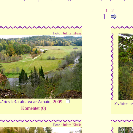
1
2
1
Foto:
Julita Kluša
vārtes ieža ainava ar Amatu,
2009
.
Zvārtes i
Komentēt (0)
Foto:
Julita Kluša