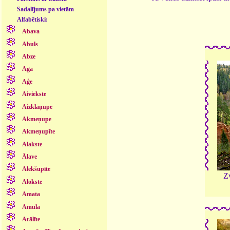
Sadalījums pa vietām
Alfabētiski:
Abava
Abuls
Abze
Aga
Aģe
Aiviekste
Aizklāņupe
Akmeņupe
Akmeņupīte
Alakste
Ālave
Alekšupīte
Z
Alokste
Amata
Amula
Arālīte