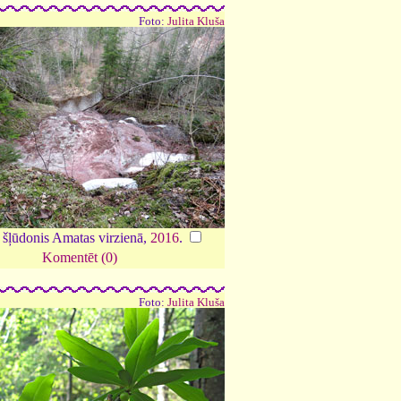
Foto:
Julita Kluša
 šļūdonis Amatas virzienā,
2016
.
Komentēt (0)
Foto:
Julita Kluša