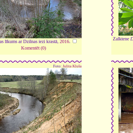
Zalktene
D
s līkums ar Dzilnas iezi krastā,
2016
.
Komentēt (0)
Foto:
Julita Kluša