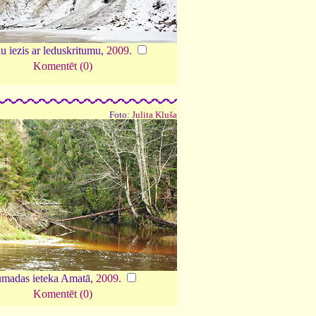
u iezis ar leduskritumu,
2009
.
Komentēt (0)
Foto:
Julita Kluša
madas ieteka Amatā,
2009
.
Komentēt (0)