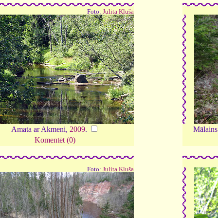
Foto:
Julita Kluša
Amata ar Akmeni,
2009
.
Mālains
Komentēt (0)
Foto:
Julita Kluša