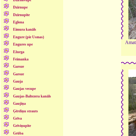
Dzirnupe
Dzirnupīte
Eglona
Eimura kanāls
Engure (pie Usmas)
Amata
Engures upe
Ežurga
Feimanka
Garoze
Garoze
Gauja
Gaujas vecupe
Gaujas-Baltezera kanāls
Gaujiņa
Ģērdiņu strauts
Grīva
Grīviņupīte
Grūba