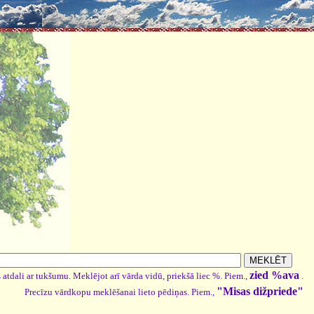
zied %ava
 atdali ar tukšumu. Meklējot arī vārda vidū, priekšā liec %. Piem.,
.
"Misas dižpriede"
Precīzu vārdkopu meklēšanai lieto pēdiņas. Piem.,