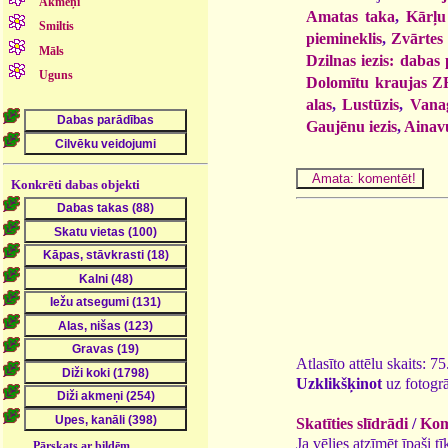
Akmeņi
Amatas taka
,
Kārļu
Smiltis
piemineklis
,
Zvārtes 
Māls
Dzilnas iezis: dabas 
Uguns
Dolomītu kraujas Z
alas
,
Lustūzis
,
Vanag
Gaujēnu iezis
,
Ainavu
Konkrēti dabas objekti
Atlasīto attēlu skaits: 7
Uzklikšķinot
uz fotogrā
Skatīties slīdrādi
/
Kome
Ja vēlies atzīmēt īpaši 
Pārskats ar bildēm