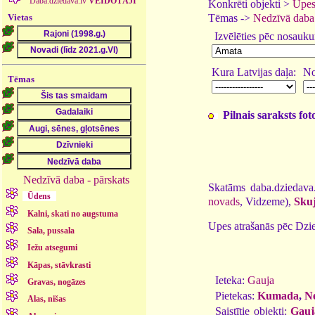
Daba.dziedava.lv
VEIDOTĀJI
Konkrēti objekti >
Upes
Vietas
Tēmas ->
Nedzīvā daba
Izvēlēties pēc nosauk
Kura Latvijas daļa:
No
Tēmas
Pilnais saraksts fo
Nedzīvā daba - pārskats
Skatāms daba.dziedava
Ūdens
novads
, Vidzeme),
Skuj
Kalni, skati no augstuma
Upes atrašanās pēc Dzie
Sala, pussala
Iežu atsegumi
Kāpas, stāvkrasti
Ieteka:
Gauja
Gravas, nogāzes
Pietekas:
Kumada
,
N
Alas, nišas
Saistītie objekti:
Gauj