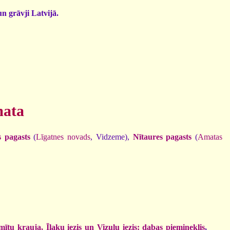
un grāvji Latvijā.
mata
s pagasts
(
Līgatnes novads
, Vidzeme),
Nītaures pagasts
(
Amatas
ītu krauja, Īļaku iezis un Vizuļu iezis: dabas piemineklis
,