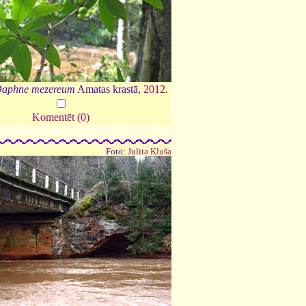
aphne mezereum
Amatas krastā,
2012
.
Komentēt (0)
Foto:
Julita Kluša