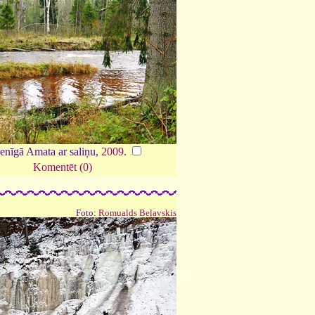
enīgā Amata ar saliņu,
2009
.
Komentēt (0)
Foto:
Romualds Beļavskis