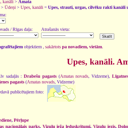
, kanāli
>
Amata
>
Ūdeņi
>
Upes, kanāli
=
Upes, strauti, urgas, cilvēku rakti kanāli 
uma:
vads / Rīgas daļa:
Atrašanās vieta:
tografētajiem
objektiem ,
sakārtots
pa novadiem, vietām
.
Upes, kanāli. A
.lv sadaļās :
Drabešu pagasts
(
Amatas novads
, Vidzeme),
Līgatne
enes pagasts
(
Amatas novads
, Vidzeme)
davā publicētajiem foto:
ediene
,
Pērļupe
as nacionālais parks
,
Vizuļu ieža leduskritumi
,
Vizuļu iezis
,
Dolom