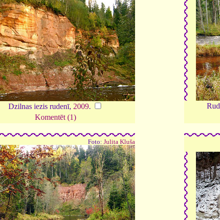
Rud
Dzilnas iezis rudenī,
2009
.
Komentēt (1)
Foto:
Julita Kluša