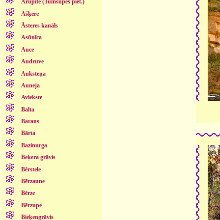
Arupīte (Tumšupes piet.)
Ašķere
Āsteres kanāls
Asūnīca
Auce
Audruve
Auksteņa
Auneja
Aviekste
Balta
Barans
Bārta
Bazinurga
Beķera grāvis
Bērstele
Bērzaune
Bērze
Bērzupe
Bieķengrāvis