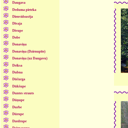
Daugava
Deduma pieteka
Dienvidsusēja
Dīvaja
Divupe
Dobe
Donaviņa
Donaviņa (Dzirnupīte)
Donaviņa (uz Daugavu)
Driksa
Dubna
Dūčurga
Dūkšupe
Duntes strauts
Dūņupe
Durbe
Dūrupe
Dzedrupe
Dzirnavupe