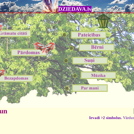
DZIEDAVA.lv
 un
Ievadi >2 simbolus.
Vārdus