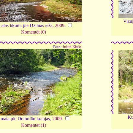
Vizuļ
atas līkumi pie Dzilnas ieža,
2009
.
Komentēt (0)
Foto:
Julita Kluša
Ku
mata pie Dolomītu kraujas,
2009
.
Komentēt (1)