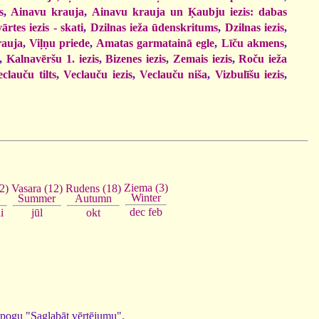
s
,
Ainavu krauja
,
Ainavu krauja un Ķaubju iezis: dabas
ārtes iezis - skati
,
Dzilnas ieža ūdenskritums
,
Dzilnas iezis
,
rauja
,
Viļņu priede
,
Amatas garmatainā egle
,
Līču akmens
,
,
Kalnavēršu 1. iezis
,
Bizenes iezis
,
Zemais iezis
,
Roču ieža
clauču tilts
,
Veclauču iezis
,
Veclauču niša
,
Vizbulīšu iezis
,
Ziema (3)
Vasara (12)
Rudens (18)
2)
Winter
Summer
Autumn
dec
feb
jūl
okt
i
ed pogu "Saglabāt vērtējumu".