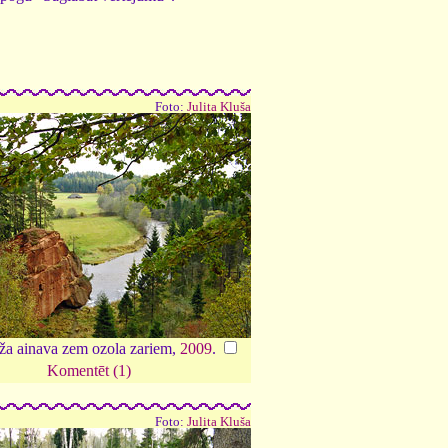
Foto:
Julita Kluša
eža ainava zem ozola zariem,
2009
.
Komentēt (1)
Foto:
Julita Kluša