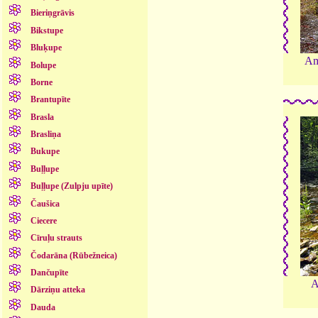
Bieriņgrāvis
Bikstupe
Bluķupe
Am
Bolupe
Borne
Brantupīte
Brasla
Brasliņa
Bukupe
Buļļupe
Buļļupe (Zulpju upīte)
Čaušica
Ciecere
Cīruļu strauts
Čodarāna (Rūbežneica)
Dančupīte
A
Dārziņu atteka
Dauda