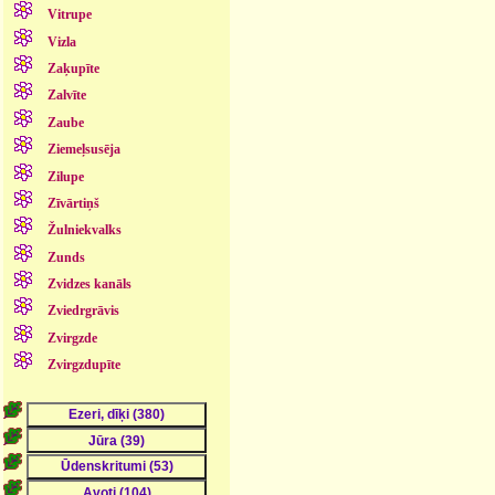
Vitrupe
Vizla
Zaķupīte
Zalvīte
Zaube
Ziemeļsusēja
Zilupe
Zīvārtiņš
Žulniekvalks
Zunds
Zvidzes kanāls
Zviedrgrāvis
Zvirgzde
Zvirgzdupīte