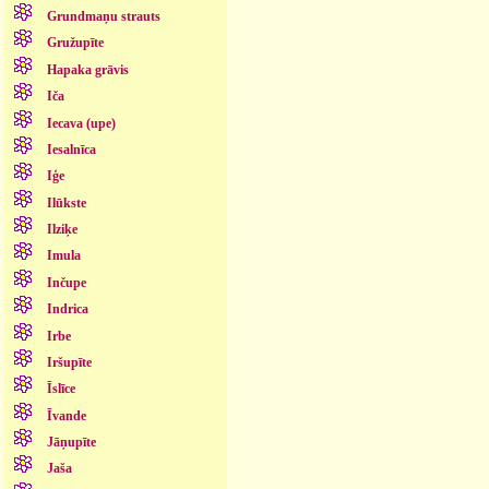
Grundmaņu strauts
Gružupīte
Hapaka grāvis
Iča
Iecava (upe)
Iesalnīca
Iģe
Ilūkste
Ilziķe
Imula
Inčupe
Indrica
Irbe
Iršupīte
Īslīce
Īvande
Jāņupīte
Jaša