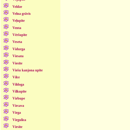
Veldze
Velna grāvis
Veļupīte
Venta
Vēršupīte
Veseta
Vidurga
Viesata
Viesīte
Viešu kanjona upīte
Vilce
Vildoga
Vilkupīte
Virbupe
Vircava
Virga
Virgulica
Virsīte