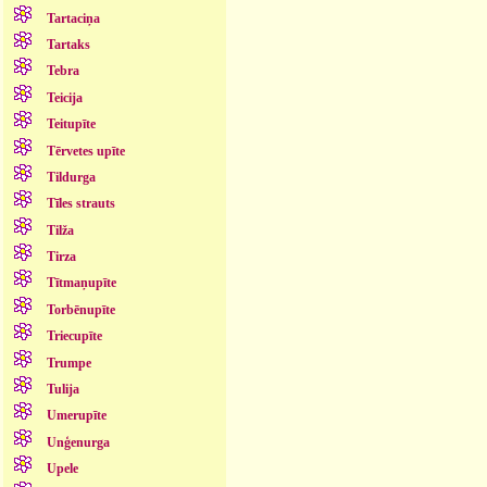
Tartaciņa
Tartaks
Tebra
Teicija
Teitupīte
Tērvetes upīte
Tildurga
Tīles strauts
Tilža
Tirza
Tītmaņupīte
Torbēnupīte
Triecupīte
Trumpe
Tulija
Umerupīte
Unģenurga
Upele