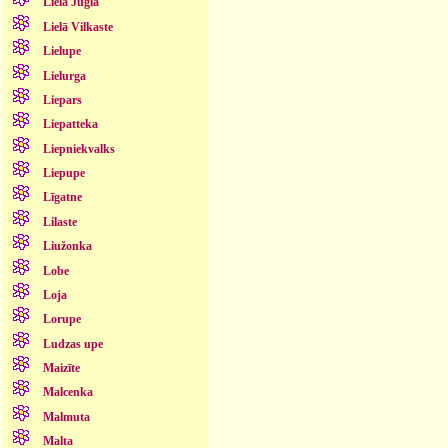
Lielā Jugla
Lielā Vilkaste
Lielupe
Lielurga
Liepars
Liepatteka
Liepniekvalks
Liepupe
Līgatne
Lilaste
Liužonka
Lobe
Loja
Lorupe
Ludzas upe
Maizīte
Malcenka
Malmuta
Malta