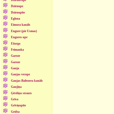
Dzirnupe
Dzirnupīte
Eglona
Eimura kanāls
Engure (pie Usmas)
Engures upe
Ežurga
Feimanka
Garoze
Garoze
Gauja
Gaujas vecupe
Gaujas-Baltezera kanāls
Gaujiņa
Ģērdiņu strauts
Grīva
Grīviņupīte
Grūba