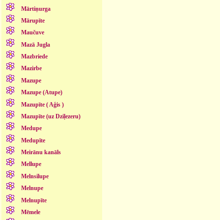
Mārtiņurga
Mārupīte
Maučuve
Mazā Jugla
Mazbriede
Mazirbe
Mazupe
Mazupe (Atupe)
Mazupīte ( Aģis )
Mazupīte (uz Dziļezeru)
Medupe
Medupīte
Meirānu kanāls
Mellupe
Melnsilupe
Melnupe
Melnupīte
Mēmele