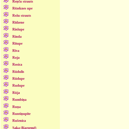
Reņču strauts
Rēzeknes upe
Režu strauts
Rīdzene
Riežupe
Rinda
Rītupe
Rīva
Roja
Rosica
Rūdulis
Rūdupe
Rudupe
Rūja
Rumbiņa
Ruņa
Runtiņupīte
Rušenica
Saka (Kurzemē)