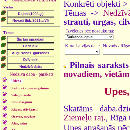
Daba.dziedava.lv
VEIDOTĀJI
Konkrēti objekti >
Vietas
Tēmas ->
Nedzīv
strauti, urgas, ci
Izvēlēties pēc nosaukuma:
Tēmas
Kura Latvijas daļa:
Novads / Rīgas
Pilnais saraksts
novadiem, vietām
Nedzīvā daba - pārskats
Ūdens
Upes,
Kalni, skati no augstuma
Sala, pussala
Iežu atsegumi
Skatāms daba.dz
Kāpas, stāvkrasti
Ziemeļu raj.
, Rīga
Gravas, nogāzes
Alas, nišas
Upes atrašanās pēc