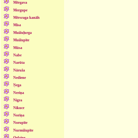
Mērgava
Mergupe
Mērsraga kanāls
Misa
Muižuļurga
Muižupīte
Mūsa
Nabe
Narūta
Nāruža
Nediene
Ņega
Neriņa
Nigra
Nikuce
Noriņa
Norupīte
Nurmižupīte
Oglaine