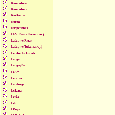
Kuņurdzēns
Kuņurdziņa
Kurliņupe
Kurna
Kusperlanks
Lāčupīte (Gulbenes nov.)
Lāčupīte (Rīgā)
Lāčupīte (Tukuma raj.)
Lambārtes kanāls
Langa
Laņģupīte
Lauce
Laucesa
Laudurga
Leiksna
Lētīža
Libe
Līčupe