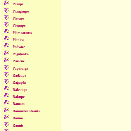
Pilsupe
Pitragsupe
Platone
Plieņupe
Plītes strauts
Plītnīca
Podvāze
Poguļanka
Prūsene
Pupaļurga
Radžupe
Raģupīte
Rākstupe
Raķupe
Ramata
Rāmnieku strauts
Rauna
Raunis