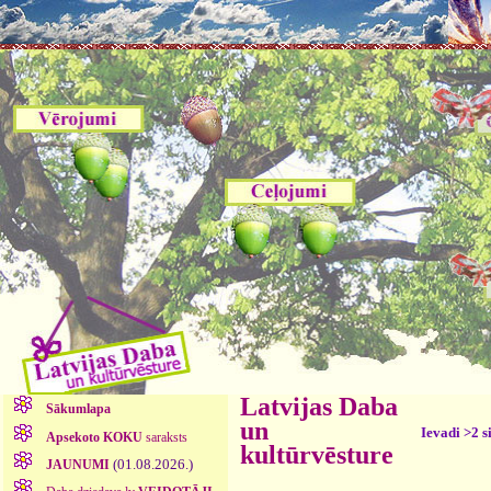
Latvijas Daba
Sākumlapa
un
Ievadi >2 s
Apsekoto KOKU
saraksts
kultūrvēsture
(01.08.2026.)
JAUNUMI