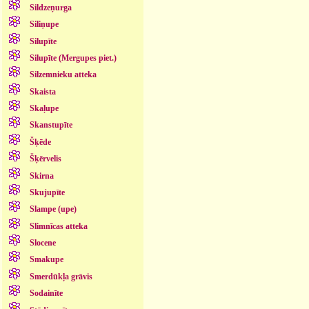
Sildzeņurga
Siliņupe
Silupīte
Silupīte (Mergupes piet.)
Silzemnieku atteka
Skaista
Skaļupe
Skanstupīte
Šķēde
Šķērvelis
Skirna
Skujupīte
Slampe (upe)
Slimnīcas atteka
Slocene
Smakupe
Smerdūkļa grāvis
Sodainīte