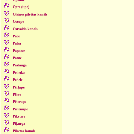
Ogre (upe)
Olaines pilsētas kanāls
Ostupe
Ostvalda kanāls
Pāce
Palsa
Paparze
Pātīte
Pazlauga
Pededze
Pedele
Pērļupe
Pērse
Pēterupe
Pietēnupe
Pikstere
Piķurga
Pilsētas kanāls