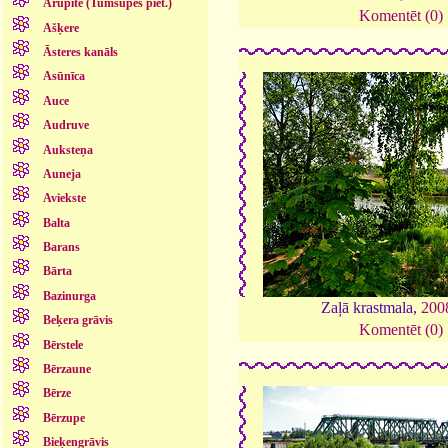
Arupīte (Tumšupes piet.)
Komentēt (0)
Ašķere
Āsteres kanāls
Asūnīca
Auce
Audruve
Auksteņa
Auneja
Aviekste
Balta
Barans
Bārta
Bazinurga
Zaļā krastmala,
200
Beķera grāvis
Komentēt (0)
Bērstele
Bērzaune
Bērze
Bērzupe
Bieķengrāvis