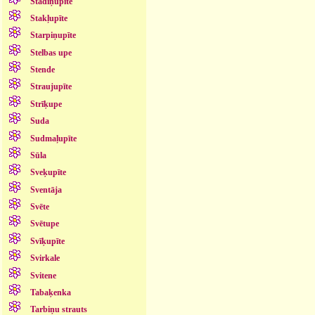
Stādiņupīte
Stakļupīte
Starpiņupīte
Stelbas upe
Stende
Straujupīte
Strīķupe
Suda
Sudmaļupīte
Sūla
Sveķupīte
Sventāja
Svēte
Svētupe
Svīķupīte
Svirkale
Svitene
Tabaķenka
Tarbiņu strauts