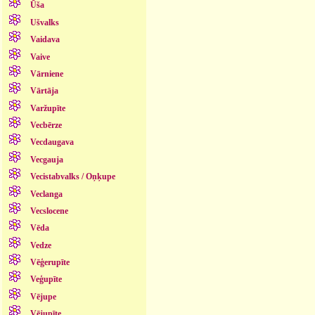
Ūša
Ušvalks
Vaidava
Vaive
Vārniene
Vārtāja
Varžupīte
Vecbērze
Vecdaugava
Vecgauja
Vecistabvalks / Oņķupe
Veclanga
Vecslocene
Vēda
Vedze
Vēģerupīte
Veģupīte
Vējupe
Vējupīte