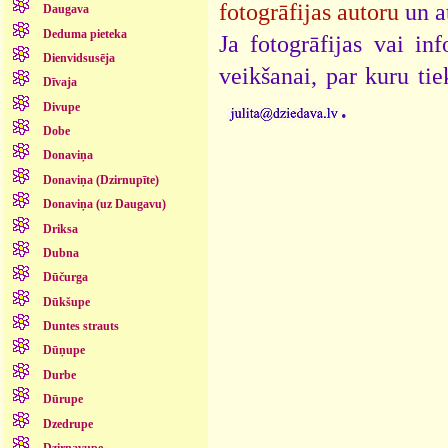
fotogrāfijas autoru
un a
Daugava
Deduma pieteka
Ja fotogrāfijas vai i
Dienvidsusēja
veikšanai, par kuru ti
Dīvaja
.
Divupe
Dobe
Donaviņa
Donaviņa (Dzirnupīte)
Donaviņa (uz Daugavu)
Driksa
Dubna
Dūčurga
Dūkšupe
Duntes strauts
Dūņupe
Durbe
Dūrupe
Dzedrupe
Dzirnavupe