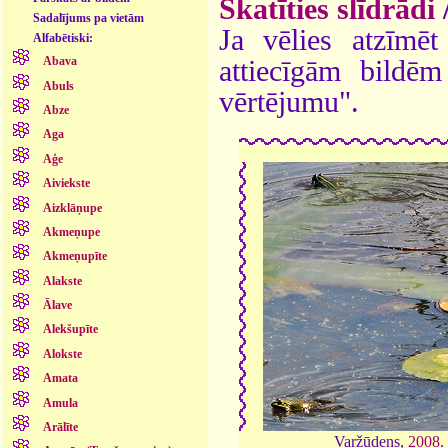
Skatīties slīdrādi
Sadalījums pa vietām
Ja vēlies atzīmēt 
Alfabētiski:
Abava
attiecīgām bildē
Abuls
vērtējumu".
Abze
Aga
Aģe
Aiviekste
Aizklāņupe
Akmeņupe
Akmeņupīte
Alakste
Ālave
Alekšupīte
Alokste
Amata
Amula
Arālīte
Varžūdens,
2008
.