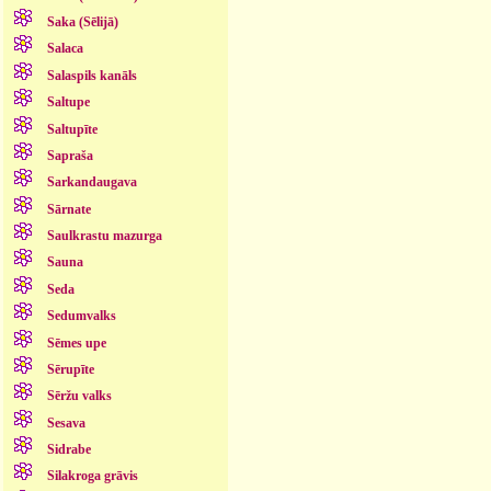
Saka (Sēlijā)
Salaca
Salaspils kanāls
Saltupe
Saltupīte
Sapraša
Sarkandaugava
Sārnate
Saulkrastu mazurga
Sauna
Seda
Sedumvalks
Sēmes upe
Sērupīte
Sēržu valks
Sesava
Sidrabe
Silakroga grāvis