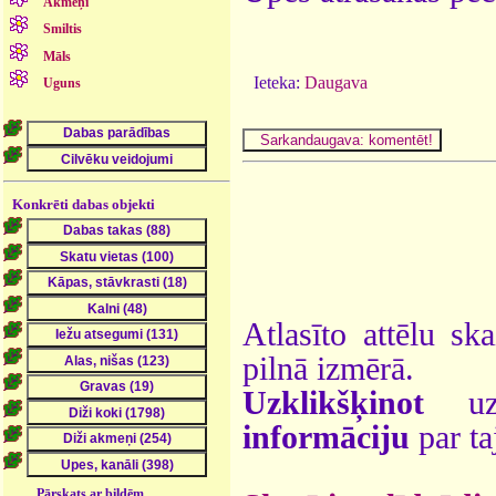
Akmeņi
Smiltis
Māls
Ieteka:
Daugava
Uguns
Konkrēti dabas objekti
Atlasīto attēlu sk
pilnā izmērā.
Uzklikšķinot
uz 
informāciju
par ta
Pārskats ar bildēm