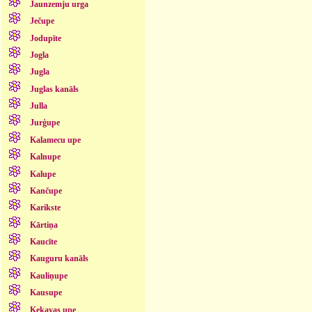
Jaunzemju urga
Ječupe
Jodupīte
Jogla
Jugla
Juglas kanāls
Julla
Jurģupe
Kalamecu upe
Kalnupe
Kalupe
Kančupe
Karikste
Kārtiņa
Kaucīte
Kauguru kanāls
Kauliņupe
Kausupe
Ķekavas upe