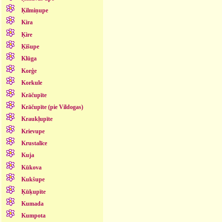
Ķilmiņupe
Kira
Ķire
Ķīšupe
Klūga
Korģe
Korkule
Krāčupīte
Krāčupīte (pie Vildogas)
Kraukļupīte
Krievupe
Krustalīce
Kuja
Kūkova
Kukšupe
Ķūķupīte
Kumada
Kumpota