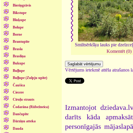
Bieriņgrāvis
Bikstupe
Bluķupe
Bolupe
Borne
Brantupīte
Smiltsērkšķu lauks pie dzelzceļa
Brasla
Komentēt (0)
Brasliņa
Bukupe
Vērtējums ietekmē attēla atrašanos la
Buļļupe
Buļļupe (Zulpju upīte)
Čaušica
Ciecere
Cīruļu strauts
Izmantojot dziedava.lv
Čodarāna (Rūbežneica)
Dančupīte
darīts kāda apmaksāt
Dārziņu atteka
personīgajās mājaslap
Dauda