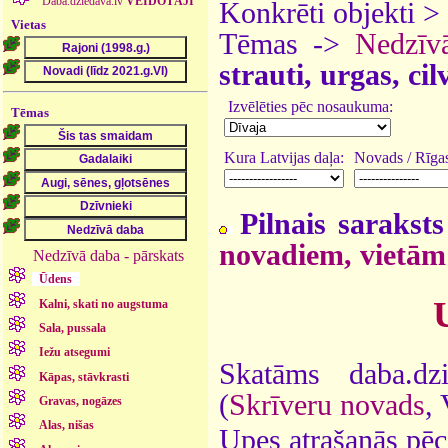
Daba.dziedava.lv
VEIDOTĀJI
Konkrēti objekti >
Vietas
Tēmas ->
Nedzīv
strauti, urgas, ci
Izvēlēties pēc nosaukuma:
Tēmas
Kura Latvijas daļa:
Novads / Rīgas
Pilnais saraksts
novadiem, vietām
Nedzīvā daba - pārskats
Ūdens
Kalni, skati no augstuma
Sala, pussala
Iežu atsegumi
Skatāms daba.dz
Kāpas, stāvkrasti
(
Skrīveru novads
,
Gravas, nogāzes
Alas, nišas
Upes atrašanās pēc