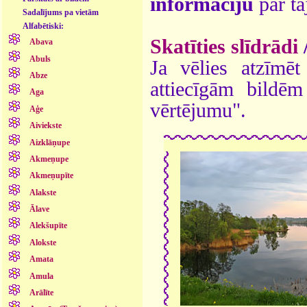
informāciju
par ta
Sadalījums pa vietām
Alfabētiski:
Skatīties slīdrādi
Abava
Abuls
Ja vēlies atzīmēt 
Abze
attiecīgām bildē
Aga
vērtējumu".
Aģe
Aiviekste
Aizklāņupe
Akmeņupe
Akmeņupīte
Alakste
Ālave
Alekšupīte
Alokste
Amata
Amula
Arālīte