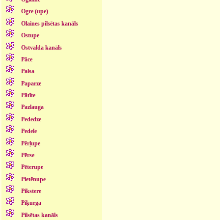
Ogre (upe)
Olaines pilsētas kanāls
Ostupe
Ostvalda kanāls
Pāce
Palsa
Paparze
Pātīte
Pazlauga
Pededze
Pedele
Pērļupe
Pērse
Pēterupe
Pietēnupe
Pikstere
Piķurga
Pilsētas kanāls