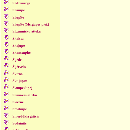
Sildzeņurga
Siliņupe
Silupīte
Silupīte (Mergupes piet.)
Silzemnieku atteka
Skaista
Skaļupe
Skanstupīte
Šķēde
Šķērvelis
Skirna
Skujupīte
Slampe (upe)
Slimnīcas atteka
Slocene
Smakupe
Smerdūkļa grāvis
Sodainīte