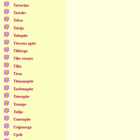
Tartaciņa
Tartaks
Tebra
Teicija
Teitupīte
Tērvetes upīte
Tildurga
Tīles strauts
Tilža
Tirza
Tītmaņupīte
Torbēnupīte
Triecupīte
Trumpe
Tulija
Umerupīte
Unģenurga
Upele