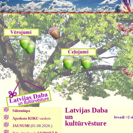
Latvijas Daba
Sākumlapa
un
Ievadi >2 s
Apsekoto KOKU
saraksts
kultūrvēsture
(01.08.2026.)
JAUNUMI