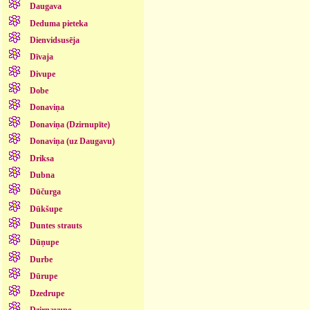
Daugava
Deduma pieteka
Dienvidsusēja
Dīvaja
Divupe
Dobe
Donaviņa
Donaviņa (Dzirnupīte)
Donaviņa (uz Daugavu)
Driksa
Dubna
Dūčurga
Dūkšupe
Duntes strauts
Dūņupe
Durbe
Dūrupe
Dzedrupe
Dzirnavupe