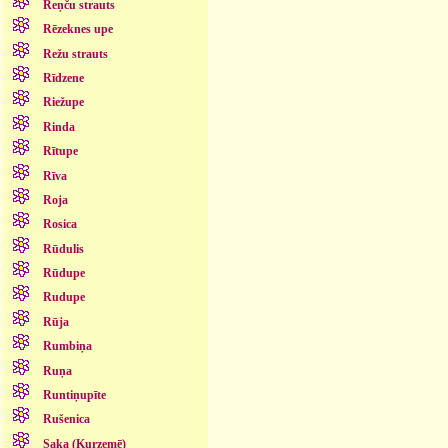
Reņču strauts
Rēzeknes upe
Režu strauts
Rīdzene
Riežupe
Rinda
Rītupe
Rīva
Roja
Rosica
Rūdulis
Rūdupe
Rudupe
Rūja
Rumbiņa
Ruņa
Runtiņupīte
Rušenica
Saka (Kurzemē)