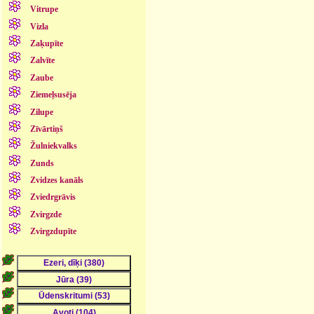
Vitrupe
Vizla
Zaķupīte
Zalvīte
Zaube
Ziemeļsusēja
Zilupe
Zīvārtiņš
Žulniekvalks
Zunds
Zvidzes kanāls
Zviedrgrāvis
Zvirgzde
Zvirgzdupīte