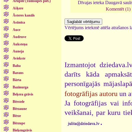
Arupīte (Tumšupes piet.)
Dīvajas ieteka Daugavā saulr
Ašķere
Komentēt (1)
Āsteres kanāls
Asūnīca
Vērtējums ietekmē attēla atrašanos la
Auce
Audruve
Auksteņa
Auneja
Aviekste
Izmantojot dziedava.lv
Balta
darīts kāda apmaksāt
Barans
Bārta
personīgajās mājaslap
Bazinurga
fotogrāfijas autoru
un a
Beķera grāvis
Ja fotogrāfijas vai i
Bērstele
Bērzaune
veikšanai, par kuru ti
Bērze
.
Bērzupe
Bieķengrāvis