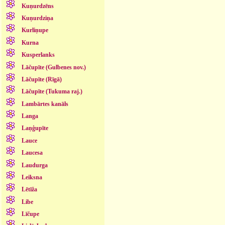
Kuņurdzēns
Kuņurdziņa
Kurliņupe
Kurna
Kusperlanks
Lāčupīte (Gulbenes nov.)
Lāčupīte (Rīgā)
Lāčupīte (Tukuma raj.)
Lambārtes kanāls
Langa
Laņģupīte
Lauce
Laucesa
Laudurga
Leiksna
Lētīža
Libe
Līčupe