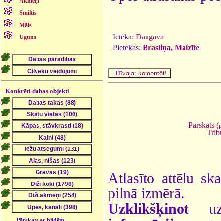
Akmeņi
Smiltis
Māls
Ieteka:
Daugava
Uguns
Pietekas:
Brasliņa
,
Maizīte
Konkrēti dabas objekti
Pārskats (
Trib
Atlasīto attēlu sk
pilnā izmērā.
Uzklikšķinot
uz 
Pārskats ar bildēm