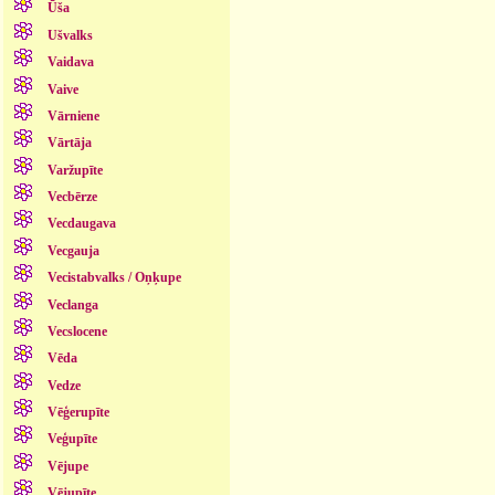
Ūša
Ušvalks
Vaidava
Vaive
Vārniene
Vārtāja
Varžupīte
Vecbērze
Vecdaugava
Vecgauja
Vecistabvalks / Oņķupe
Veclanga
Vecslocene
Vēda
Vedze
Vēģerupīte
Veģupīte
Vējupe
Vējupīte