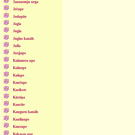
Jaunzemju urga
Ječupe
Jodupīte
Jogla
Jugla
Juglas kanāls
Julla
Jurģupe
Kalamecu upe
Kalnupe
Kalupe
Kančupe
Karikste
Kārtiņa
Kaucīte
Kauguru kanāls
Kauliņupe
Kausupe
Ķekavas upe