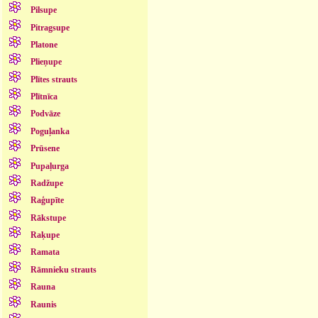
Pilsupe
Pitragsupe
Platone
Plieņupe
Plītes strauts
Plītnīca
Podvāze
Poguļanka
Prūsene
Pupaļurga
Radžupe
Raģupīte
Rākstupe
Raķupe
Ramata
Rāmnieku strauts
Rauna
Raunis