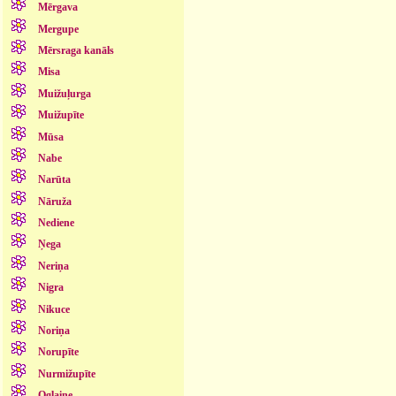
Mērgava
Mergupe
Mērsraga kanāls
Misa
Muižuļurga
Muižupīte
Mūsa
Nabe
Narūta
Nāruža
Nediene
Ņega
Neriņa
Nigra
Nikuce
Noriņa
Norupīte
Nurmižupīte
Oglaine