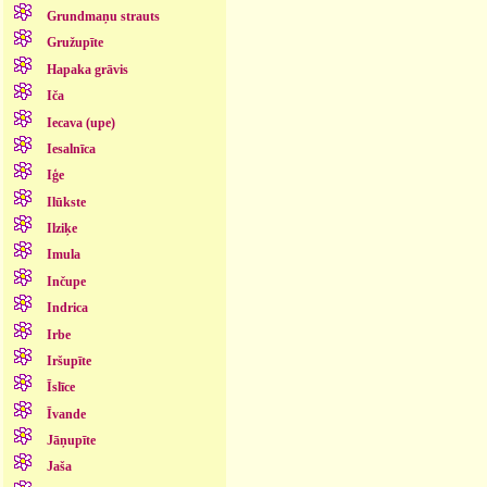
Grundmaņu strauts
Gružupīte
Hapaka grāvis
Iča
Iecava (upe)
Iesalnīca
Iģe
Ilūkste
Ilziķe
Imula
Inčupe
Indrica
Irbe
Iršupīte
Īslīce
Īvande
Jāņupīte
Jaša