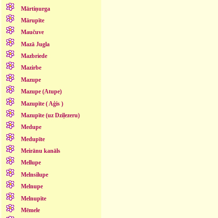
Mārtiņurga
Mārupīte
Maučuve
Mazā Jugla
Mazbriede
Mazirbe
Mazupe
Mazupe (Atupe)
Mazupīte ( Aģis )
Mazupīte (uz Dziļezeru)
Medupe
Medupīte
Meirānu kanāls
Mellupe
Melnsilupe
Melnupe
Melnupīte
Mēmele