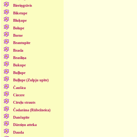
Bieriņgrāvis
Bikstupe
Bluķupe
Bolupe
Borne
Brantupīte
Brasla
Brasliņa
Bukupe
Buļļupe
Buļļupe (Zulpju upīte)
Čaušica
Ciecere
Cīruļu strauts
Čodarāna (Rūbežneica)
Dančupīte
Dārziņu atteka
Dauda