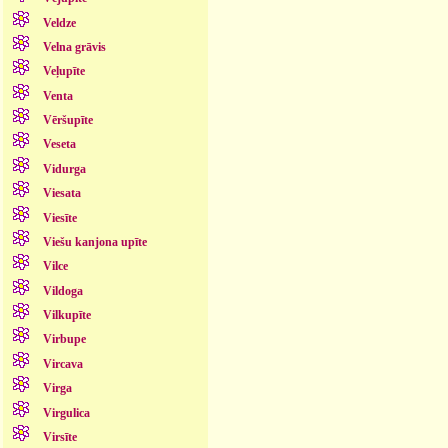
Veldze
Velna grāvis
Veļupīte
Venta
Vēršupīte
Veseta
Vidurga
Viesata
Viesīte
Viešu kanjona upīte
Vilce
Vildoga
Vilkupīte
Virbupe
Vircava
Virga
Virgulica
Virsīte