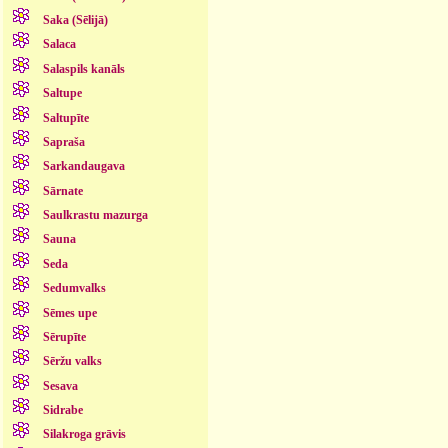
Saka (Sēlijā)
Salaca
Salaspils kanāls
Saltupe
Saltupīte
Sapraša
Sarkandaugava
Sārnate
Saulkrastu mazurga
Sauna
Seda
Sedumvalks
Sēmes upe
Sērupīte
Sēržu valks
Sesava
Sidrabe
Silakroga grāvis