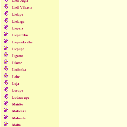
Lielā Jugla
Lielā Vilkaste
Lielupe
Lielurga
Liepars
Liepatteka
Liepniekvalks
Liepupe
Līgatne
Lilaste
Liužonka
Lobe
Loja
Lorupe
Ludzas upe
Maizīte
Malcenka
Malmuta
Malta