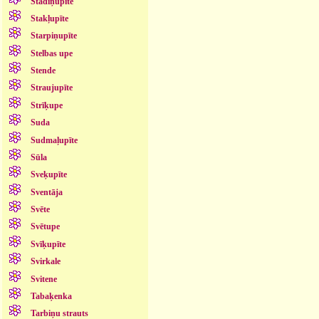
Stādiņupīte
Stakļupīte
Starpiņupīte
Stelbas upe
Stende
Straujupīte
Strīķupe
Suda
Sudmaļupīte
Sūla
Sveķupīte
Sventāja
Svēte
Svētupe
Svīķupīte
Svirkale
Svitene
Tabaķenka
Tarbiņu strauts