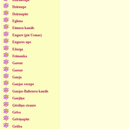
Dzirnupe
Dzirnupīte
Eglona
Eimura kanāls
Engure (pie Usmas)
Engures upe
Ežurga
Feimanka
Garoze
Garoze
Gauja
Gaujas vecupe
Gaujas-Baltezera kanāls
Gaujiņa
Ģērdiņu strauts
Grīva
Grīviņupīte
Grūba