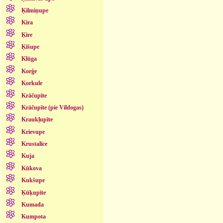
Ķilmiņupe
Kira
Ķire
Ķīšupe
Klūga
Korģe
Korkule
Krāčupīte
Krāčupīte (pie Vildogas)
Kraukļupīte
Krievupe
Krustalīce
Kuja
Kūkova
Kukšupe
Ķūķupīte
Kumada
Kumpota