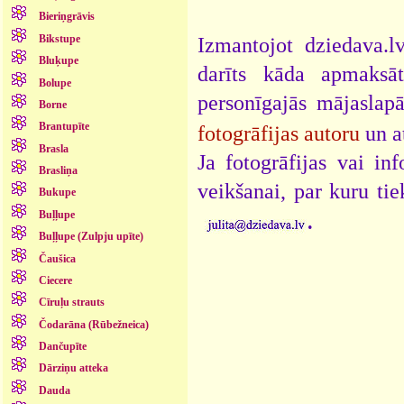
Bieriņgrāvis
Bikstupe
Izmantojot dziedava.lv
Bluķupe
darīts kāda apmaksāt
Bolupe
personīgajās mājaslap
Borne
Brantupīte
fotogrāfijas autoru
un a
Brasla
Ja fotogrāfijas vai i
Brasliņa
veikšanai, par kuru ti
Bukupe
.
Buļļupe
Buļļupe (Zulpju upīte)
Čaušica
Ciecere
Cīruļu strauts
Čodarāna (Rūbežneica)
Dančupīte
Dārziņu atteka
Dauda