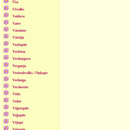
Ūša
Ušvalks
Vaidava
Vaive
Vārniene
Vārtāja
Varžupīte
Vecbērze
Vecdaugava
Vecgauja
Vecistabvalks / Oņķupe
Veclanga
Vecslocene
Vēda
Vedze
Vēģerupīte
Veģupīte
Vējupe
Vējupīte