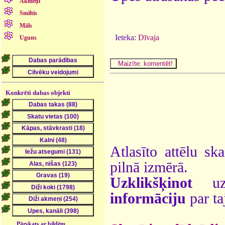
Akmeņi
Smiltis
Māls
Ieteka:
Dīvaja
Uguns
Konkrēti dabas objekti
Atlasīto attēlu sk
pilnā izmērā.
Uzklikšķinot
uz 
informāciju
par ta
Pārskats ar bildēm