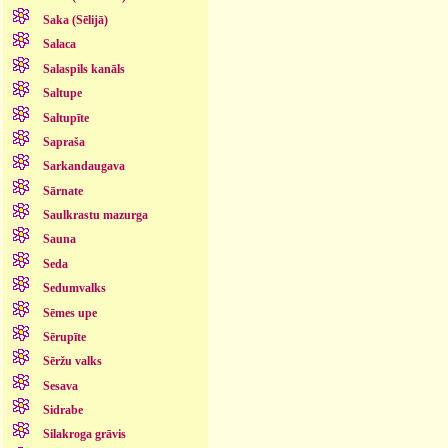
Saka (Sēlijā)
Salaca
Salaspils kanāls
Saltupe
Saltupīte
Sapraša
Sarkandaugava
Sārnate
Saulkrastu mazurga
Sauna
Seda
Sedumvalks
Sēmes upe
Sērupīte
Sēržu valks
Sesava
Sidrabe
Silakroga grāvis