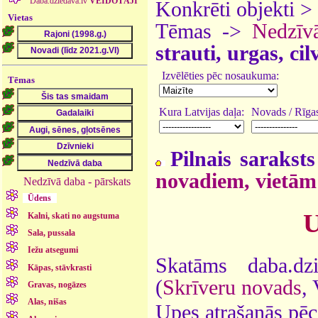
Daba.dziedava.lv
VEIDOTĀJI
Konkrēti objekti >
Vietas
Tēmas ->
Nedzīv
strauti, urgas, ci
Izvēlēties pēc nosaukuma:
Tēmas
Kura Latvijas daļa:
Novads / Rīgas
Pilnais saraksts
novadiem, vietām
Nedzīvā daba - pārskats
Ūdens
U
Kalni, skati no augstuma
Sala, pussala
Iežu atsegumi
Skatāms daba.dz
Kāpas, stāvkrasti
(
Skrīveru novads
,
Gravas, nogāzes
Alas, nišas
Upes atrašanās pēc