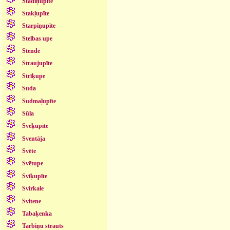
Stādiņupīte
Stakļupīte
Starpiņupīte
Stelbas upe
Stende
Straujupīte
Strīķupe
Suda
Sudmaļupīte
Sūla
Sveķupīte
Sventāja
Svēte
Svētupe
Svīķupīte
Svirkale
Svitene
Tabaķenka
Tarbiņu strauts