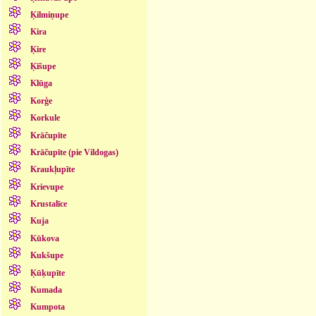
Ķilmiņupe
Kira
Ķire
Ķīšupe
Klūga
Korģe
Korkule
Krāčupīte
Krāčupīte (pie Vildogas)
Kraukļupīte
Krievupe
Krustalīce
Kuja
Kūkova
Kukšupe
Ķūķupīte
Kumada
Kumpota