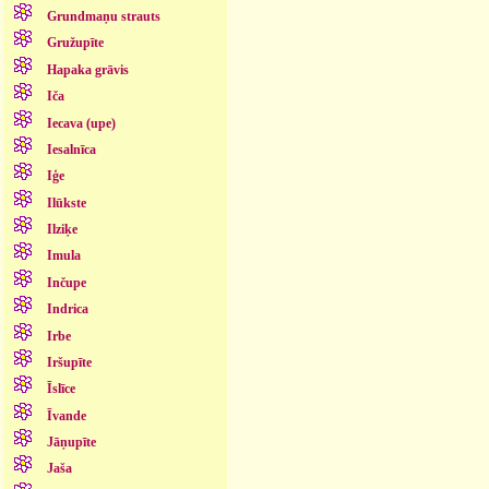
Grundmaņu strauts
Gružupīte
Hapaka grāvis
Iča
Iecava (upe)
Iesalnīca
Iģe
Ilūkste
Ilziķe
Imula
Inčupe
Indrica
Irbe
Iršupīte
Īslīce
Īvande
Jāņupīte
Jaša