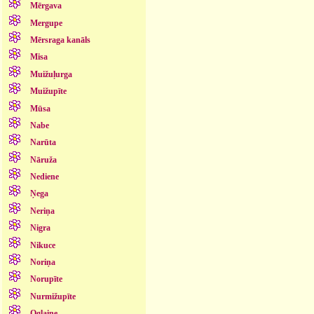
Mērgava
Mergupe
Mērsraga kanāls
Misa
Muižuļurga
Muižupīte
Mūsa
Nabe
Narūta
Nāruža
Nediene
Ņega
Neriņa
Nigra
Nikuce
Noriņa
Norupīte
Nurmižupīte
Oglaine