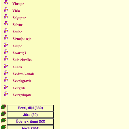
Vitrupe
Vizla
Zaķupīte
Zalvīte
Zaube
Ziemeļsusēja
Zilupe
Zīvārtiņš
Žulniekvalks
Zunds
Zvidzes kanāls
Zviedrgrāvis
Zvirgzde
Zvirgzdupīte