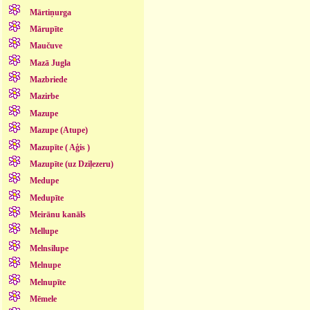
Mārtiņurga
Mārupīte
Maučuve
Mazā Jugla
Mazbriede
Mazirbe
Mazupe
Mazupe (Atupe)
Mazupīte ( Aģis )
Mazupīte (uz Dziļezeru)
Medupe
Medupīte
Meirānu kanāls
Mellupe
Melnsilupe
Melnupe
Melnupīte
Mēmele