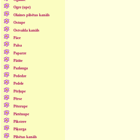
Ogre (upe)
Olaines pilsētas kanāls
Ostupe
Ostvalda kanāls
Pāce
Palsa
Paparze
Pātīte
Pazlauga
Pededze
Pedele
Pērļupe
Pērse
Pēterupe
Pietēnupe
Pikstere
Piķurga
Pilsētas kanāls