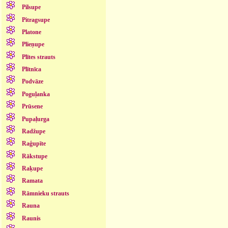
Pilsupe
Pitragsupe
Platone
Plieņupe
Plītes strauts
Plītnīca
Podvāze
Poguļanka
Prūsene
Pupaļurga
Radžupe
Raģupīte
Rākstupe
Raķupe
Ramata
Rāmnieku strauts
Rauna
Raunis