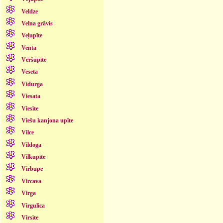
Veldze
Velna grāvis
Veļupīte
Venta
Vēršupīte
Veseta
Vidurga
Viesata
Viesīte
Viešu kanjona upīte
Vilce
Vildoga
Vilkupīte
Virbupe
Vircava
Virga
Virgulica
Virsīte