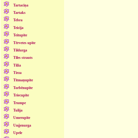
Tartaciņa
Tartaks
Tebra
Teicija
Teitupīte
Tērvetes upīte
Tildurga
Tīles strauts
Tilža
Tirza
Tītmaņupīte
Torbēnupīte
Triecupīte
Trumpe
Tulija
Umerupīte
Unģenurga
Upele