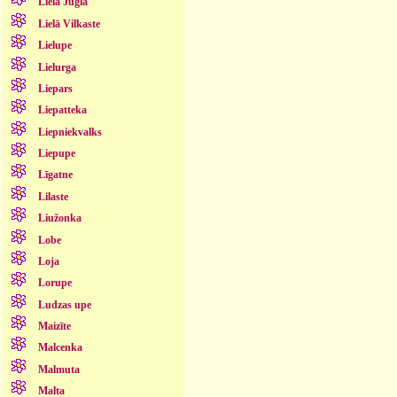
Lielā Jugla
Lielā Vilkaste
Lielupe
Lielurga
Liepars
Liepatteka
Liepniekvalks
Liepupe
Līgatne
Lilaste
Liužonka
Lobe
Loja
Lorupe
Ludzas upe
Maizīte
Malcenka
Malmuta
Malta