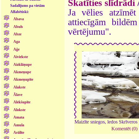
Skatīties slīdrādi
Sadalījums pa vietām
Ja vēlies atzīmēt 
Alfabētiski:
Abava
attiecīgām bildē
Abuls
vērtējumu".
Abze
Aga
Aģe
Aiviekste
Aizklāņupe
Akmeņupe
Akmeņupīte
Alakste
Ālave
Alekšupīte
Alokste
Amata
Maizīte sniegos, ledos Skrīveros p
Amula
Komentēt (0)
Arālīte