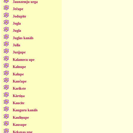
Jaunzemju urga
Ječupe
Jodupīte
Jogla
Jugla
Juglas kanāls
Julla
Jurģupe
Kalamecu upe
Kalnupe
Kalupe
Kančupe
Karikste
Kārtiņa
Kaucīte
Kauguru kanāls
Kauliņupe
Kausupe
Ķekavas upe