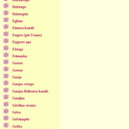
Dzirnupe
Dzirnupīte
Eglona
Eimura kanāls
Engure (pie Usmas)
Engures upe
Ežurga
Feimanka
Garoze
Garoze
Gauja
Gaujas vecupe
Gaujas-Baltezera kanāls
Gaujiņa
Ģērdiņu strauts
Grīva
Grīviņupīte
Grūba