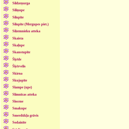
Sildzeņurga
Siliņupe
Silupīte
Silupīte (Mergupes piet.)
Silzemnieku atteka
Skaista
Skaļupe
Skanstupīte
Šķēde
Šķērvelis
Skirna
Skujupīte
Slampe (upe)
Slimnīcas atteka
Slocene
Smakupe
Smerdūkļa grāvis
Sodainīte