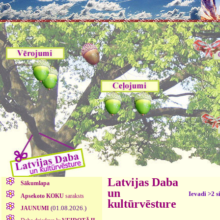
Latvijas Daba
Sākumlapa
un
Ievadi >2 s
Apsekoto KOKU
saraksts
kultūrvēsture
(01.08.2026.)
JAUNUMI