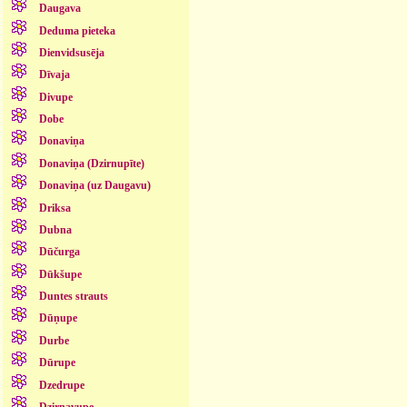
Daugava
Deduma pieteka
Dienvidsusēja
Dīvaja
Divupe
Dobe
Donaviņa
Donaviņa (Dzirnupīte)
Donaviņa (uz Daugavu)
Driksa
Dubna
Dūčurga
Dūkšupe
Duntes strauts
Dūņupe
Durbe
Dūrupe
Dzedrupe
Dzirnavupe