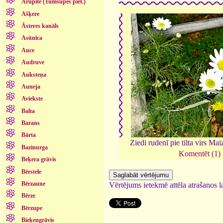
Arupīte (Tumšupes piet.)
Ašķere
Āsteres kanāls
Asūnīca
Auce
Audruve
Auksteņa
Auneja
Aviekste
Balta
Barans
Bārta
Ziedi rudenī pie tilta virs Mai
Bazinurga
Komentēt (1)
Beķera grāvis
Bērstele
Bērzaune
Vērtējums ietekmē attēla atrašanos la
Bērze
Bērzupe
Bieķengrāvis