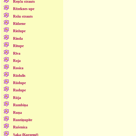
Reņču strauts
Rēzeknes upe
Režu strauts
Rīdzene
Riežupe
Rinda
Rītupe
Rīva
Roja
Rosica
Rūdulis
Rūdupe
Rudupe
Rūja
Rumbiņa
Ruņa
Runtiņupīte
Rušenica
Saka (Kurzemē)