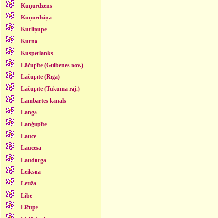
Kuņurdzēns
Kuņurdziņa
Kurliņupe
Kurna
Kusperlanks
Lāčupīte (Gulbenes nov.)
Lāčupīte (Rīgā)
Lāčupīte (Tukuma raj.)
Lambārtes kanāls
Langa
Laņģupīte
Lauce
Laucesa
Laudurga
Leiksna
Lētīža
Libe
Līčupe