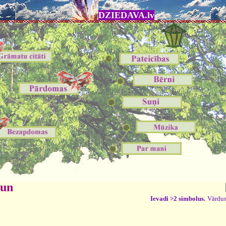
DZIEDAVA.lv
 un
Ievadi >2 simbolus.
Vārdus