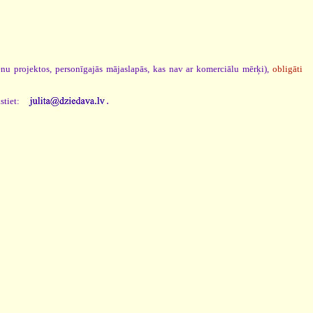
ēnu projektos, personīgajās mājaslapās, kas nav ar komerciālu mērķi),
obligāti
.
stiet: