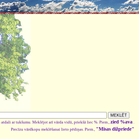
zied %ava
 atdali ar tukšumu. Meklējot arī vārda vidū, priekšā liec %. Piem.,
.
"Misas dižpriede"
Precīzu vārdkopu meklēšanai lieto pēdiņas. Piem.,