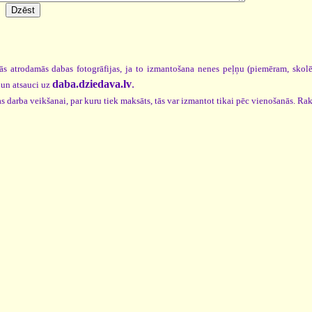
ās atrodamās dabas fotogrāfijas, ja to izmantošana nenes peļņu (piemēram, skol
daba.dziedava.lv
.
un atsauci uz
s darba veikšanai, par kuru tiek maksāts, tās var izmantot tikai pēc vienošanās. Rak