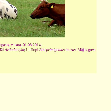
agasts
,
vasara
,
01.08.2014
.
dži
Artiodactyla
;
Liellopi
Bos primigenius taurus
;
Mājas govs