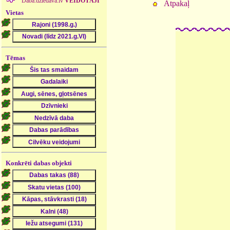
Daba.dziedava.lv
VEIDOTĀJI
Atpakaļ
Vietas
Tēmas
Konkrēti dabas objekti