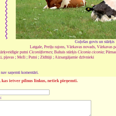
Guļošas govis un stārķis
Latgale
,
Preiļu rajons
,
Vārkavas novads
,
Vārkavas p
tārķveidīgie putni
Ciconiiformes
;
Baltais stārķis
Ciconia ciconia
;
Pārna
i, pļavas
;
Meži
;
Putni
;
Zīdītāji
;
Aizsargājamie dzīvnieki
l nav saņemti komentāri.
kas ietver pilnus linkus, netiek pieņemti.
: