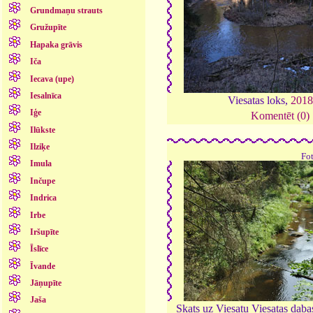
Grundmaņu strauts
Gružupīte
Hapaka grāvis
Iča
Iecava (upe)
Iesalnīca
Viesatas loks,
2018
Iģe
Komentēt (0)
Ilūkste
Ilziķe
Fo
Imula
Inčupe
Indrica
Irbe
Iršupīte
Īslīce
Īvande
Jāņupīte
Jaša
Skats uz Viesatu Viesatas daba