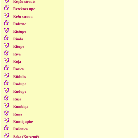
Reņču strauts
Rēzeknes upe
Režu strauts
Rīdzene
Riežupe
Rinda
Rītupe
Rīva
Roja
Rosica
Rūdulis
Rūdupe
Rudupe
Rūja
Rumbiņa
Ruņa
Runtiņupīte
Rušenica
Saka (Kurzemē)