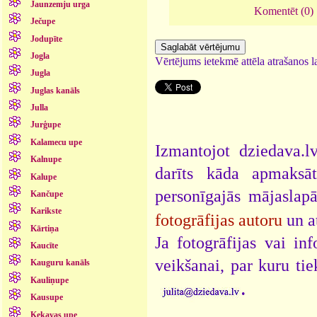
Jaunzemju urga
Komentēt (0)
Ječupe
Jodupīte
Jogla
Vērtējums ietekmē attēla atrašanos la
Jugla
Juglas kanāls
Julla
Jurģupe
Kalamecu upe
Izmantojot dziedava.lv
Kalnupe
darīts kāda apmaksāt
Kalupe
personīgajās mājaslap
Kančupe
Karikste
fotogrāfijas autoru
un a
Kārtiņa
Ja fotogrāfijas vai i
Kaucīte
veikšanai, par kuru ti
Kauguru kanāls
Kauliņupe
.
Kausupe
Ķekavas upe