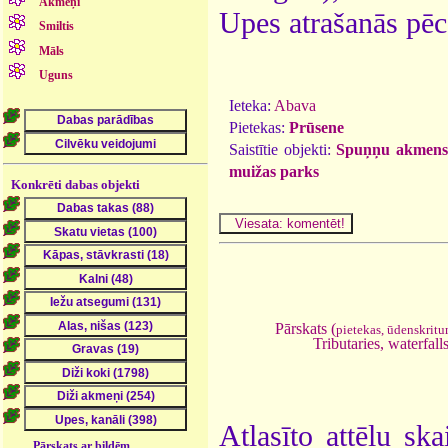
Akmeņi
Upes atrašanās pēc
Smiltis
Māls
Uguns
Ieteka:
Abava
Pietekas:
Prūsene
Saistītie objekti:
Spuņņu akmens
muižas parks
Konkrēti dabas objekti
Pārskats (
pietekas, ūdenskrit
Tributaries, waterfall
Atlasīto attēlu ska
Pārskats ar bildēm