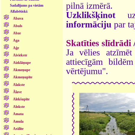
pilnā izmērā.
Sadalījums pa vietām
Alfabētiski:
Uzklikšķinot
uz 
Abava
informāciju
par ta
Abuls
Abze
Skatīties slīdrādi
Aga
Aģe
Ja vēlies atzīmēt 
Aiviekste
attiecīgām bildē
Aizklāņupe
vērtējumu".
Akmeņupe
Akmeņupīte
Alakste
Ālave
Alekšupīte
Alokste
Amata
Amula
Arālīte