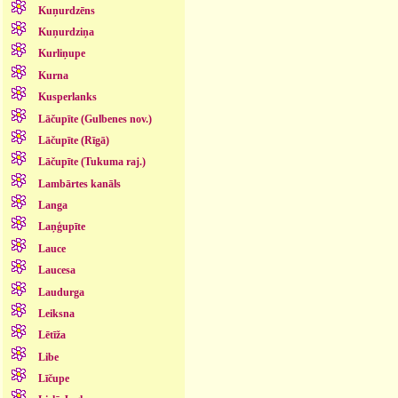
Kuņurdzēns
Kuņurdziņa
Kurliņupe
Kurna
Kusperlanks
Lāčupīte (Gulbenes nov.)
Lāčupīte (Rīgā)
Lāčupīte (Tukuma raj.)
Lambārtes kanāls
Langa
Laņģupīte
Lauce
Laucesa
Laudurga
Leiksna
Lētīža
Libe
Līčupe