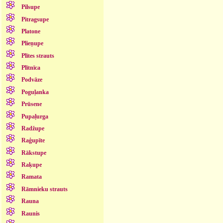
Pilsupe
Pitragsupe
Platone
Plieņupe
Plītes strauts
Plītnīca
Podvāze
Poguļanka
Prūsene
Pupaļurga
Radžupe
Raģupīte
Rākstupe
Raķupe
Ramata
Rāmnieku strauts
Rauna
Raunis