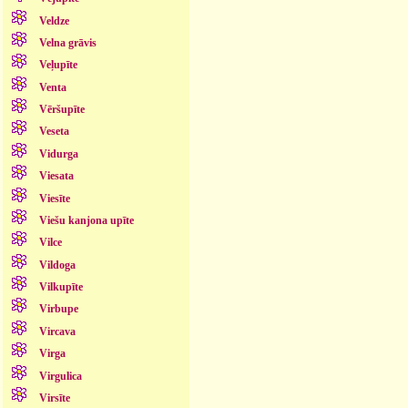
Veldze
Velna grāvis
Veļupīte
Venta
Vēršupīte
Veseta
Vidurga
Viesata
Viesīte
Viešu kanjona upīte
Vilce
Vildoga
Vilkupīte
Virbupe
Vircava
Virga
Virgulica
Virsīte