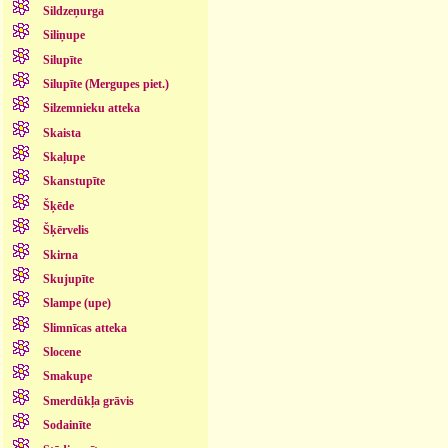
Sildzeņurga
Siliņupe
Silupīte
Silupīte (Mergupes piet.)
Silzemnieku atteka
Skaista
Skaļupe
Skanstupīte
Šķēde
Šķērvelis
Skirna
Skujupīte
Slampe (upe)
Slimnīcas atteka
Slocene
Smakupe
Smerdūkļa grāvis
Sodainīte