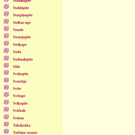
Stādiņupīte
Stakļupīte
Starpiņupīte
Stelbas upe
Stende
Straujupīte
Strīķupe
Suda
Sudmaļupīte
Sūla
Sveķupīte
Sventāja
Svēte
Svētupe
Svīķupīte
Svirkale
Svitene
Tabaķenka
Tarbiņu strauts