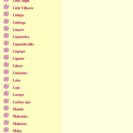
Lielā Jugla
Lielā Vilkaste
Lielupe
Lielurga
Liepars
Liepatteka
Liepniekvalks
Liepupe
Līgatne
Lilaste
Liužonka
Lobe
Loja
Lorupe
Ludzas upe
Maizīte
Malcenka
Malmuta
Malta