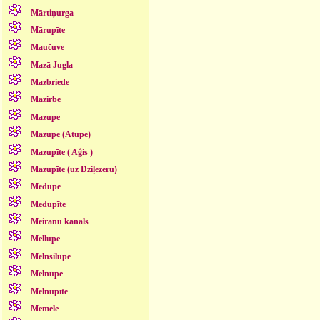
Mārtiņurga
Mārupīte
Maučuve
Mazā Jugla
Mazbriede
Mazirbe
Mazupe
Mazupe (Atupe)
Mazupīte ( Aģis )
Mazupīte (uz Dziļezeru)
Medupe
Medupīte
Meirānu kanāls
Mellupe
Melnsilupe
Melnupe
Melnupīte
Mēmele