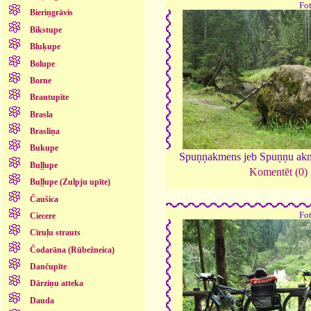
Fo
Bieriņgrāvis
Bikstupe
Bluķupe
Bolupe
Borne
Brantupīte
Brasla
Brasliņa
Bukupe
Spuņņakmens jeb Spuņņu ak
Buļļupe
Komentēt (0)
Buļļupe (Zulpju upīte)
Čaušica
Fo
Ciecere
Cīruļu strauts
Čodarāna (Rūbežneica)
Dančupīte
Dārziņu atteka
Dauda