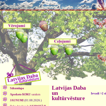
Latvijas Daba
Sākumlapa
un
Ievadi >2 s
Apsekoto KOKU
saraksts
kultūrvēsture
(01.08.2026.)
JAUNUMI