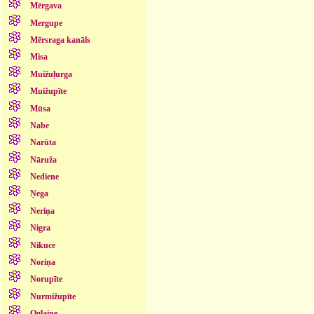
Mērgava
Mergupe
Mērsraga kanāls
Misa
Muižuļurga
Muižupīte
Mūsa
Nabe
Narūta
Nāruža
Nediene
Ņega
Neriņa
Nigra
Nikuce
Noriņa
Norupīte
Nurmižupīte
Oglaine