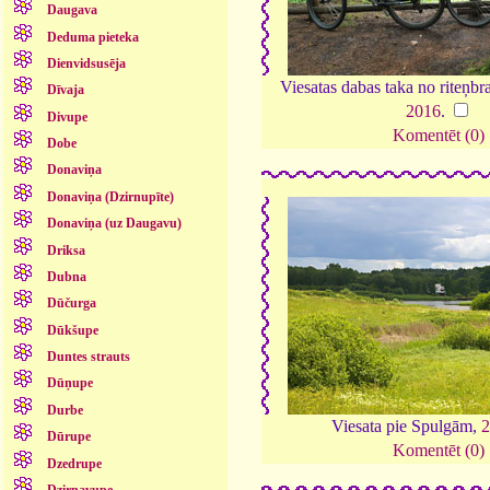
Daugava
Deduma pieteka
Dienvidsusēja
Viesatas dabas taka no riteņbr
Dīvaja
2016
.
Divupe
Komentēt (0)
Dobe
Donaviņa
Donaviņa (Dzirnupīte)
Donaviņa (uz Daugavu)
Driksa
Dubna
Dūčurga
Dūkšupe
Duntes strauts
Dūņupe
Durbe
Viesata pie Spulgām,
2
Dūrupe
Komentēt (0)
Dzedrupe
Dzirnavupe