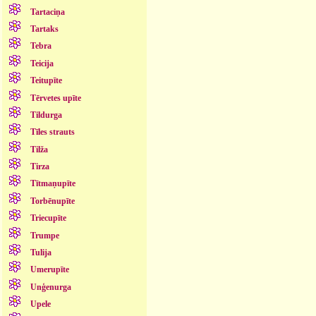
Tartaciņa
Tartaks
Tebra
Teicija
Teitupīte
Tērvetes upīte
Tildurga
Tīles strauts
Tilža
Tirza
Tītmaņupīte
Torbēnupīte
Triecupīte
Trumpe
Tulija
Umerupīte
Unģenurga
Upele