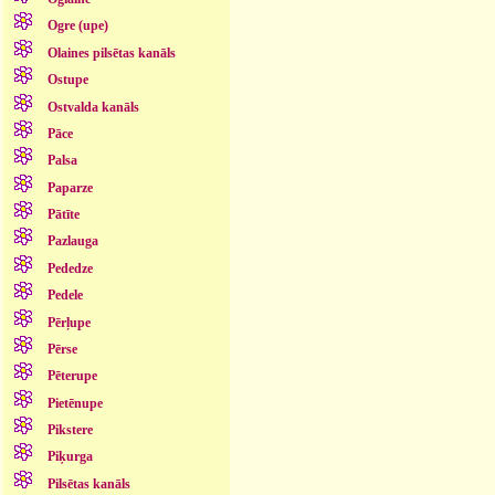
Ogre (upe)
Olaines pilsētas kanāls
Ostupe
Ostvalda kanāls
Pāce
Palsa
Paparze
Pātīte
Pazlauga
Pededze
Pedele
Pērļupe
Pērse
Pēterupe
Pietēnupe
Pikstere
Piķurga
Pilsētas kanāls