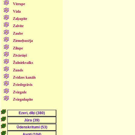
Vitrupe
Vizla
Zaķupīte
Zalvīte
Zaube
Ziemeļsusēja
Zilupe
Zīvārtiņš
Žulniekvalks
Zunds
Zvidzes kanāls
Zviedrgrāvis
Zvirgzde
Zvirgzdupīte