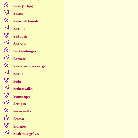
Saka (Sēlijā)
Salaca
Salaspils kanāls
Saltupe
Saltupīte
Sapraša
Sarkandaugava
Sārnate
Saulkrastu mazurga
Sauna
Seda
Sedumvalks
Sēmes upe
Sērupīte
Sēržu valks
Sesava
Sidrabe
Silakroga grāvis