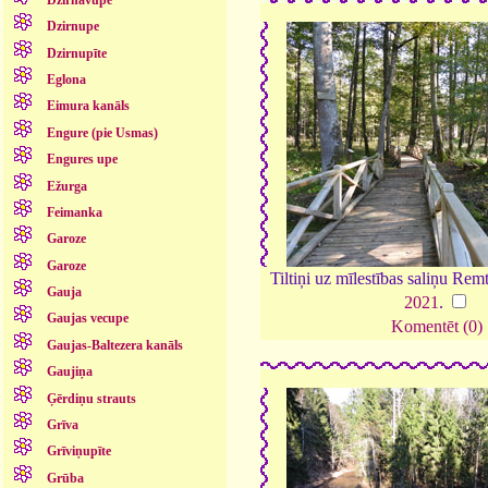
Dzirnupe
Dzirnupīte
Eglona
Eimura kanāls
Engure (pie Usmas)
Engures upe
Ežurga
Feimanka
Garoze
Garoze
Tiltiņi uz mīlestības saliņu Rem
Gauja
2021
.
Gaujas vecupe
Komentēt (0)
Gaujas-Baltezera kanāls
Gaujiņa
Ģērdiņu strauts
Grīva
Grīviņupīte
Grūba