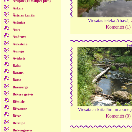
Arupīte (Tumšupes piet.)
Ašķere
Āsteres kanāls
Viesatas ieteka Abavā,
Asūnīca
Komentēt (1)
Auce
Audruve
Auksteņa
Fo
Auneja
Aviekste
Balta
Barans
Bārta
Bazinurga
Beķera grāvis
Bērstele
Bērzaune
Viesata ar kritalām un akme
Komentēt (0)
Bērze
Bērzupe
Bieķengrāvis