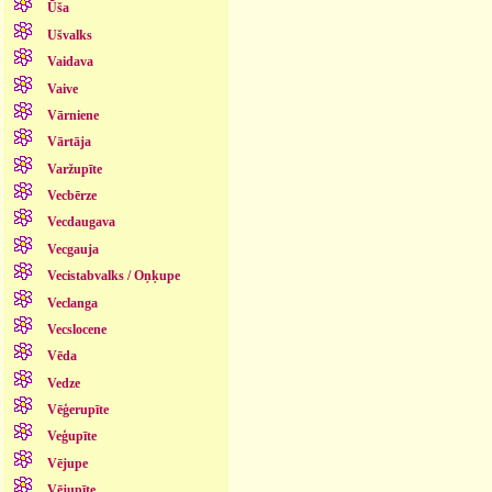
Ūša
Ušvalks
Vaidava
Vaive
Vārniene
Vārtāja
Varžupīte
Vecbērze
Vecdaugava
Vecgauja
Vecistabvalks / Oņķupe
Veclanga
Vecslocene
Vēda
Vedze
Vēģerupīte
Veģupīte
Vējupe
Vējupīte