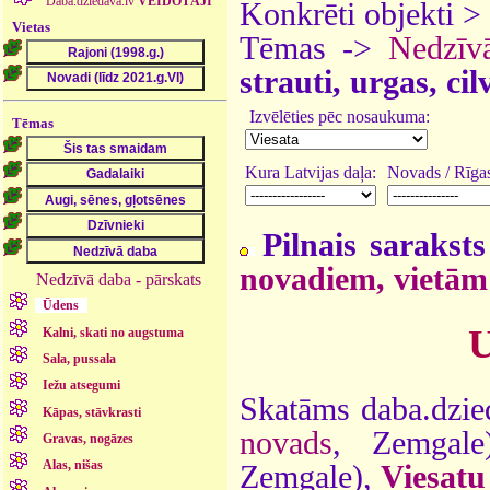
Daba.dziedava.lv
VEIDOTĀJI
Konkrēti objekti >
Vietas
Tēmas ->
Nedzīv
strauti, urgas, ci
Izvēlēties pēc nosaukuma:
Tēmas
Kura Latvijas daļa:
Novads / Rīgas
Pilnais saraksts
novadiem, vietām
Nedzīvā daba - pārskats
Ūdens
U
Kalni, skati no augstuma
Sala, pussala
Iežu atsegumi
Skatāms daba.dzie
Kāpas, stāvkrasti
novads
, Zemgal
Gravas, nogāzes
Alas, nišas
Zemgale),
Viesatu