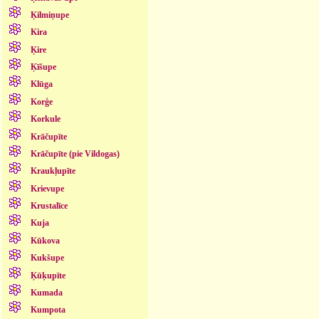
Ķilmiņupe
Kira
Ķire
Ķīšupe
Klūga
Korģe
Korkule
Krāčupīte
Krāčupīte (pie Vildogas)
Kraukļupīte
Krievupe
Krustalīce
Kuja
Kūkova
Kukšupe
Ķūķupīte
Kumada
Kumpota