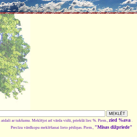
zied %ava
 atdali ar tukšumu. Meklējot arī vārda vidū, priekšā liec %. Piem.,
.
"Misas dižpriede"
Precīzu vārdkopu meklēšanai lieto pēdiņas. Piem.,