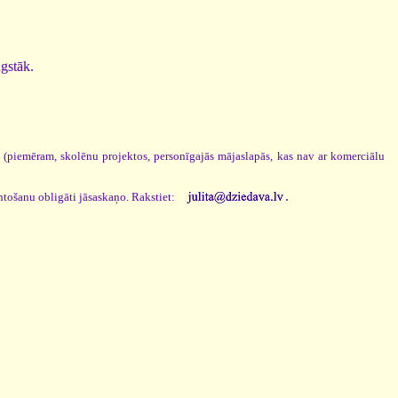
ugstāk.
s (piemēram, skolēnu projektos, personīgajās mājaslapās, kas nav ar komerciālu
.
ntošanu obligāti jāsaskaņo. Rakstiet: