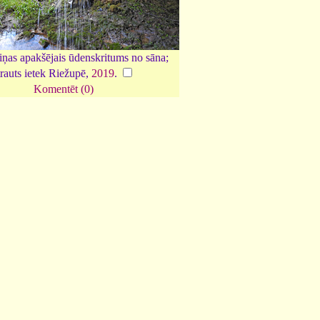
ņas apakšējais ūdenskritums no sāna;
trauts ietek Riežupē,
2019
.
Komentēt (0)