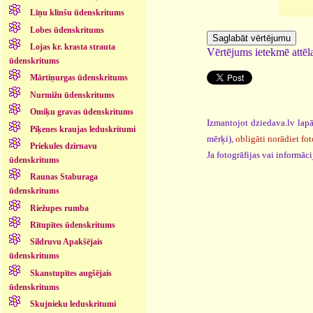
Līņu klinšu ūdenskritums
Lobes ūdenskritums
Lojas kr. krasta strauta
Vērtējums ietekmē attēla
ūdenskritums
Mārtiņurgas ūdenskritums
Nurmižu ūdenskritums
Omiķu gravas ūdenskritums
Izmantojot dziedava.lv lapā
Piķenes kraujas leduskritumi
mērķi),
obligāti norādiet fot
Priekules dzirnavu
Ja fotogrāfijas vai informā
ūdenskritums
Raunas Staburaga
ūdenskritums
Riežupes rumba
Rītupītes ūdenskritums
Sildruvu Apakšējais
ūdenskritums
Skanstupītes augšējais
ūdenskritums
Skujnieku leduskritumi