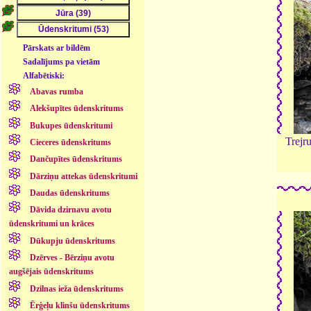
Pārskats ar bildēm
Sadalījums pa vietām
Alfabētiski:
Abavas rumba
Alekšupītes ūdenskritums
Bukupes ūdenskritumi
Trejr
Cieceres ūdenskritums
Dančupītes ūdenskritums
Dārziņu attekas ūdenskritumi
Daudas ūdenskritums
Dāvida dzirnavu avotu
ūdenskritumi un krāces
Dūkupju ūdenskritums
Dzērves - Bērziņu avotu
augšējais ūdenskritums
Dzilnas ieža ūdenskritums
Ērģeļu klinšu ūdenskritums