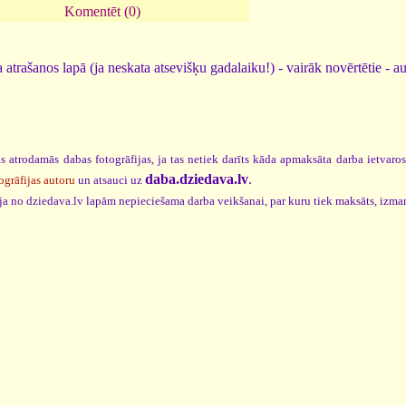
Komentēt (0)
 atrašanos lapā (ja neskata atsevišķu gadalaiku!) - vairāk novērtētie - a
s atrodamās dabas fotogrāfijas, ja tas netiek darīts kāda apmaksāta darba ietvaro
daba.dziedava.lv
.
ogrāfijas autoru
un atsauci uz
cija no dziedava.lv lapām nepieciešama darba veikšanai, par kuru tiek maksāts, izma