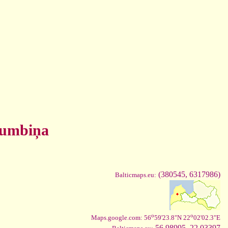
rumbiņa
(380545, 6317986)
Balticmaps.eu:
o
o
Maps.google.com: 56
59'23.8"N 22
02'02.3"E
56.98995, 22.03397