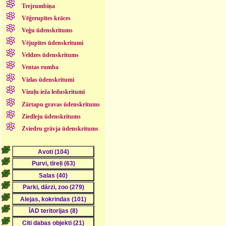
Trejrumbiņa
Vēģerupītes krāces
Veģu ūdenskritums
Vējupītes ūdenskritumi
Veldzes ūdenskritums
Ventas rumba
Vizlas ūdenskritumi
Vizuļu ieža leduskritumi
Zārtapu gravas ūdenskritums
Ziedleju ūdenskritums
Zviedru grāvja ūdenskritums