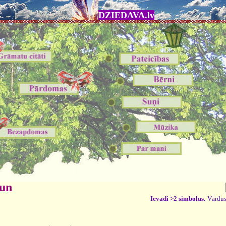
DZIEDAVA.lv
 un
Ievadi >2 simbolus.
Vārdus