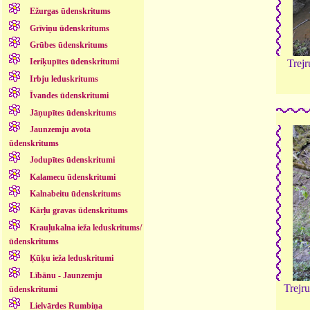
Ežurgas ūdenskritums
Grīviņu ūdenskritums
Grūbes ūdenskritums
Ieriķupītes ūdenskritumi
Trejr
Irbju leduskritums
Īvandes ūdenskritumi
Jāņupītes ūdenskritums
Jaunzemju avota
ūdenskritums
Jodupītes ūdenskritumi
Kalamecu ūdenskritumi
Kalnabeitu ūdenskritums
Kārļu gravas ūdenskritums
Krauļukalna ieža leduskritums/
ūdenskritums
Ķūķu ieža leduskritumi
Lībānu - Jaunzemju
Trejr
ūdenskritumi
Lielvārdes Rumbiņa