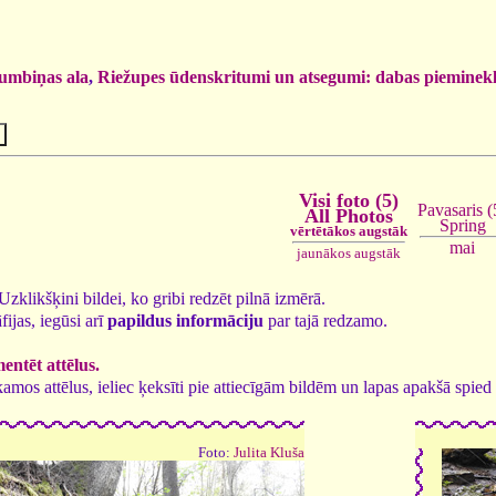
umbiņas ala
,
Riežupes ūdenskritumi un atsegumi: dabas pieminekl
Visi foto (5)
Pavasaris (
All Photos
Spring
vērtētākos augstāk
mai
jaunākos augstāk
. Uzklikšķini bildei, ko gribi redzēt pilnā izmērā.
fijas, iegūsi arī
papildus informāciju
par tajā redzamo.
ntēt attēlus.
tīkamos attēlus, ieliec ķeksīti pie attiecīgām bildēm un lapas apakšā spi
Foto:
Julita Kluša