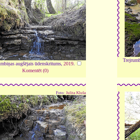
Trejrumb
umbiņas augšējais ūdenskritums,
2019
.
Komentēt (0)
Foto:
Julita Kluša