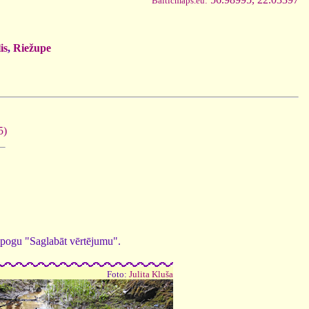
Balticmaps.eu:
is
,
Riežupe
5)
ed pogu "Saglabāt vērtējumu".
Foto:
Julita Kluša