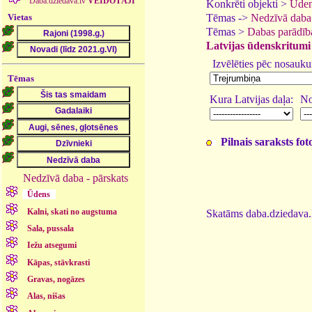
Daba.dziedava.lv
VEIDOTĀJI
Konkrēti objekti >
Ūden
Vietas
Tēmas ->
Nedzīvā daba
Tēmas >
Dabas parādīb
Latvijas ūdenskritumi u
Izvēlēties pēc nosauk
Tēmas
Kura Latvijas daļa:
No
Pilnais saraksts fo
Nedzīvā daba - pārskats
Ūdens
Kalni, skati no augstuma
Skatāms daba.dziedava.l
Sala, pussala
Iežu atsegumi
Kāpas, stāvkrasti
Gravas, nogāzes
Alas, nišas