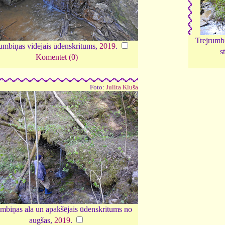
Trejrumbi
umbiņas vidējais ūdenskritums,
2019
.
s
Komentēt (0)
Foto:
Julita Kluša
umbiņas ala un apakšējais ūdenskritums no
augšas,
2019
.