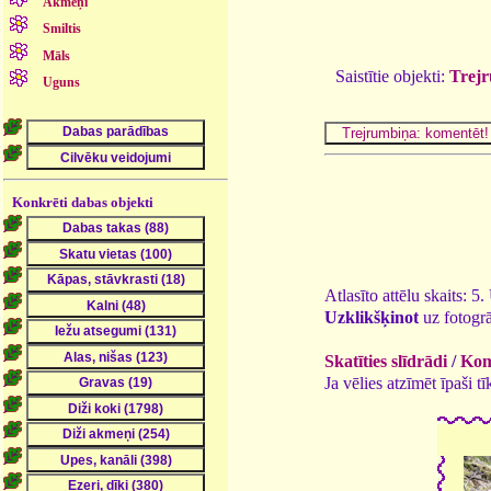
Akmeņi
Smiltis
Māls
Saistītie objekti:
Trejr
Uguns
Konkrēti dabas objekti
Atlasīto attēlu skaits: 5
Uzklikšķinot
uz fotogrā
Skatīties slīdrādi
/
Kome
Ja vēlies atzīmēt īpaši 