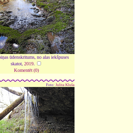
iņas ūdenskritums, no alas iekšpuses
skatot,
2019
.
Komentēt (0)
Foto:
Julita Kluša