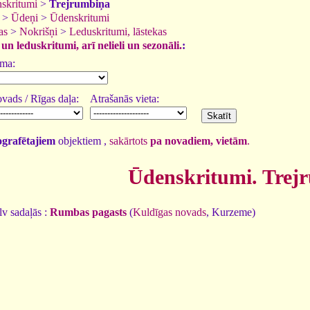
skritumi
>
Trejrumbiņa
>
Ūdeņi
>
Ūdenskritumi
as
>
Nokrišņi
>
Leduskritumi, lāstekas
n leduskritumi, arī nelieli un sezonāli.
:
uma:
vads / Rīgas daļa:
Atrašanās vieta:
tografētajiem
objektiem ,
sakārtots
pa novadiem, vietām
.
Ūdenskritumi. Trej
v sadaļās :
Rumbas pagasts
(
Kuldīgas novads
, Kurzeme)