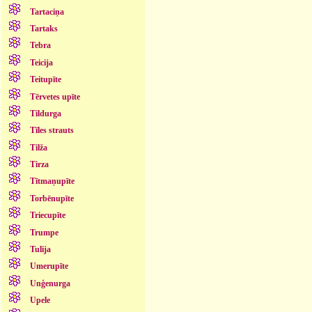
Tartaciņa
Tartaks
Tebra
Teicija
Teitupīte
Tērvetes upīte
Tildurga
Tīles strauts
Tilža
Tirza
Tītmaņupīte
Torbēnupīte
Triecupīte
Trumpe
Tulija
Umerupīte
Unģenurga
Upele