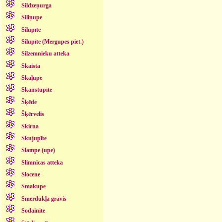
Sildzeņurga
Siliņupe
Silupīte
Silupīte (Mergupes piet.)
Silzemnieku atteka
Skaista
Skaļupe
Skanstupīte
Šķēde
Šķērvelis
Skirna
Skujupīte
Slampe (upe)
Slimnīcas atteka
Slocene
Smakupe
Smerdūkļa grāvis
Sodainīte