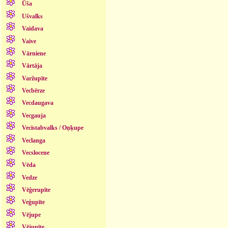
Ūša
Ušvalks
Vaidava
Vaive
Vārniene
Vārtāja
Varžupīte
Vecbērze
Vecdaugava
Vecgauja
Vecistabvalks / Oņķupe
Veclanga
Vecslocene
Vēda
Vedze
Vēģerupīte
Veģupīte
Vējupe
Vējupīte