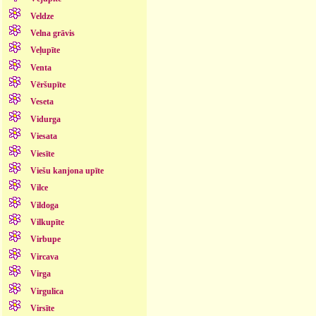
Veldze
Velna grāvis
Veļupīte
Venta
Vēršupīte
Veseta
Vidurga
Viesata
Viesīte
Viešu kanjona upīte
Vilce
Vildoga
Vilkupīte
Virbupe
Vircava
Virga
Virgulica
Virsīte