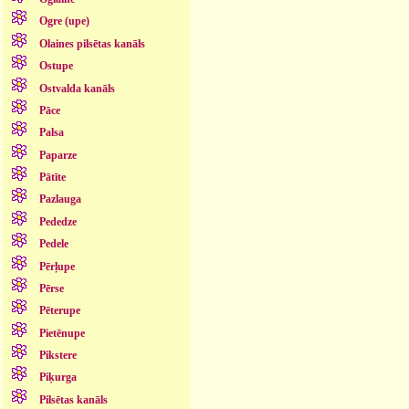
Ogre (upe)
Olaines pilsētas kanāls
Ostupe
Ostvalda kanāls
Pāce
Palsa
Paparze
Pātīte
Pazlauga
Pededze
Pedele
Pērļupe
Pērse
Pēterupe
Pietēnupe
Pikstere
Piķurga
Pilsētas kanāls