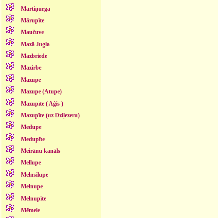
Mārtiņurga
Mārupīte
Maučuve
Mazā Jugla
Mazbriede
Mazirbe
Mazupe
Mazupe (Atupe)
Mazupīte ( Aģis )
Mazupīte (uz Dziļezeru)
Medupe
Medupīte
Meirānu kanāls
Mellupe
Melnsilupe
Melnupe
Melnupīte
Mēmele