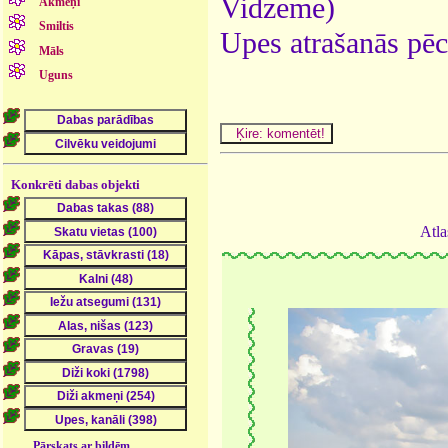
Vidzeme)
Akmeņi
Smiltis
Upes atrašanās pēc
Māls
Uguns
Konkrēti dabas objekti
Atla
Pārskats ar bildēm