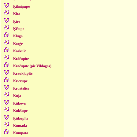
Ķilmiņupe
Kira
Ķire
Ķīšupe
Klūga
Korģe
Korkule
Krāčupīte
Krāčupīte (pie Vildogas)
Kraukļupīte
Krievupe
Krustalīce
Kuja
Kūkova
Kukšupe
Ķūķupīte
Kumada
Kumpota