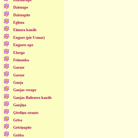
Dzirnupe
Dzirnupīte
Eglona
Eimura kanāls
Engure (pie Usmas)
Engures upe
Ežurga
Feimanka
Garoze
Garoze
Gauja
Gaujas vecupe
Gaujas-Baltezera kanāls
Gaujiņa
Ģērdiņu strauts
Grīva
Grīviņupīte
Grūba