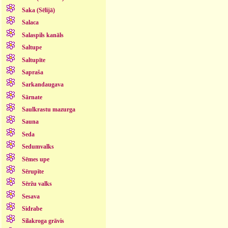
Saka (Sēlijā)
Salaca
Salaspils kanāls
Saltupe
Saltupīte
Sapraša
Sarkandaugava
Sārnate
Saulkrastu mazurga
Sauna
Seda
Sedumvalks
Sēmes upe
Sērupīte
Sēržu valks
Sesava
Sidrabe
Silakroga grāvis