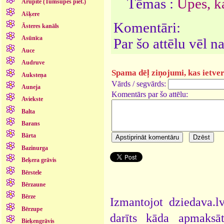
Tēmas :
Upes, ka
Arupīte (Tumšupes piet.)
Ašķere
Komentāri:
Āsteres kanāls
Asūnīca
Par šo attēlu vēl 
Auce
Audruve
Spama dēļ ziņojumi, kas ietver 
Auksteņa
Vārds / segvārds:
Auneja
Komentārs par šo attēlu:
Aviekste
Balta
Barans
Bārta
Bazinurga
Beķera grāvis
Bērstele
Bērzaune
Bērze
Izmantojot dziedava.lv
Bērzupe
darīts kāda apmaksāt
Bieķengrāvis