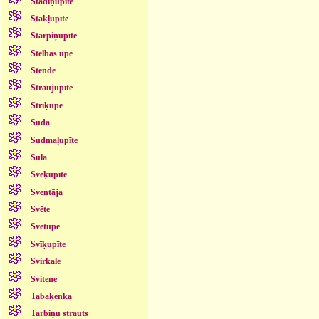
Stādiņupīte
Stakļupīte
Starpiņupīte
Stelbas upe
Stende
Straujupīte
Strīķupe
Suda
Sudmaļupīte
Sūla
Sveķupīte
Sventāja
Svēte
Svētupe
Svīķupīte
Svirkale
Svitene
Tabaķenka
Tarbiņu strauts