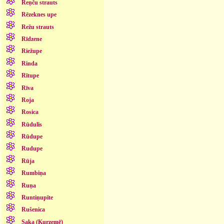
Reņču strauts
Rēzeknes upe
Režu strauts
Rīdzene
Riežupe
Rinda
Rītupe
Rīva
Roja
Rosica
Rūdulis
Rūdupe
Rudupe
Rūja
Rumbiņa
Ruņa
Runtiņupīte
Rušenica
Saka (Kurzemē)