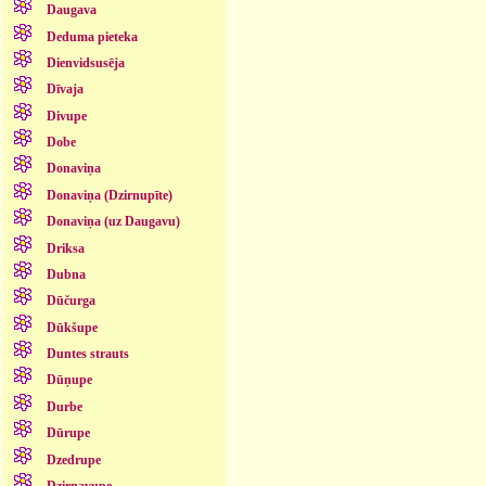
Daugava
Deduma pieteka
Dienvidsusēja
Dīvaja
Divupe
Dobe
Donaviņa
Donaviņa (Dzirnupīte)
Donaviņa (uz Daugavu)
Driksa
Dubna
Dūčurga
Dūkšupe
Duntes strauts
Dūņupe
Durbe
Dūrupe
Dzedrupe
Dzirnavupe