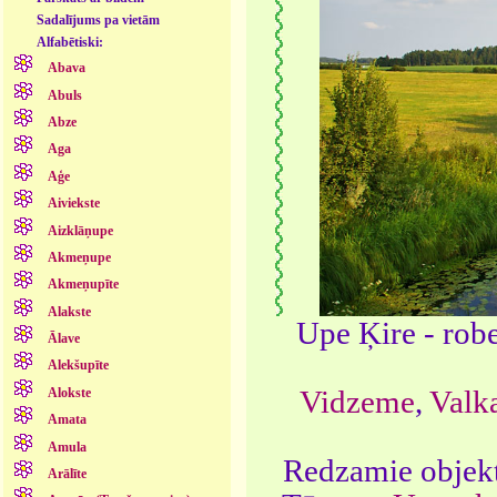
Sadalījums pa vietām
Alfabētiski:
Abava
Abuls
Abze
Aga
Aģe
Aiviekste
Aizklāņupe
Akmeņupe
Akmeņupīte
Alakste
Upe Ķire - rob
Ālave
Alekšupīte
Vidzeme
,
Valka
Alokste
Amata
Amula
Redzamie objekt
Arālīte