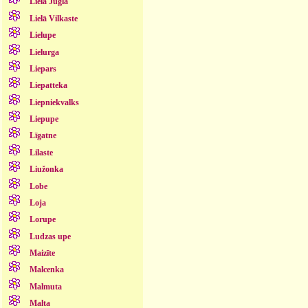
Lielā Jugla
Lielā Vilkaste
Lielupe
Lielurga
Liepars
Liepatteka
Liepniekvalks
Liepupe
Līgatne
Lilaste
Liužonka
Lobe
Loja
Lorupe
Ludzas upe
Maizīte
Malcenka
Malmuta
Malta