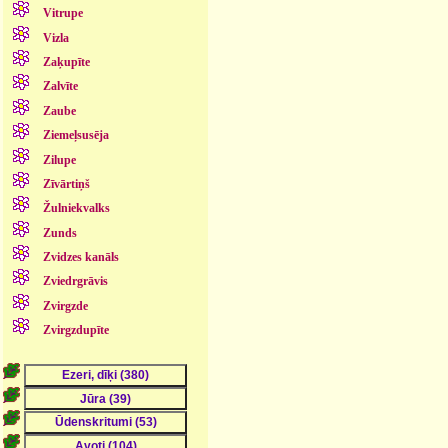
Vitrupe
Vizla
Zaķupīte
Zalvīte
Zaube
Ziemeļsusēja
Zilupe
Zīvārtiņš
Žulniekvalks
Zunds
Zvidzes kanāls
Zviedrgrāvis
Zvirgzde
Zvirgzdupīte