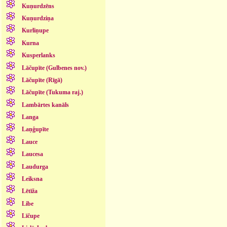
Kuņurdzēns
Kuņurdziņa
Kurliņupe
Kurna
Kusperlanks
Lāčupīte (Gulbenes nov.)
Lāčupīte (Rīgā)
Lāčupīte (Tukuma raj.)
Lambārtes kanāls
Langa
Laņģupīte
Lauce
Laucesa
Laudurga
Leiksna
Lētīža
Libe
Līčupe