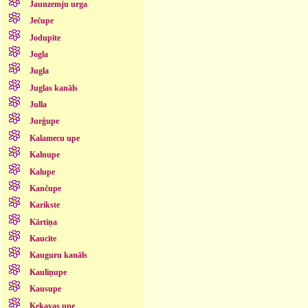
Jaunzemju urga
Ječupe
Jodupīte
Jogla
Jugla
Juglas kanāls
Julla
Jurģupe
Kalamecu upe
Kalnupe
Kalupe
Kančupe
Karikste
Kārtiņa
Kaucīte
Kauguru kanāls
Kauliņupe
Kausupe
Ķekavas upe