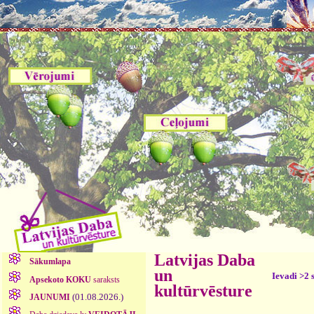
Latvijas Daba
Sākumlapa
un
Ievadi >2 
Apsekoto KOKU
saraksts
kultūrvēsture
(01.08.2026.)
JAUNUMI