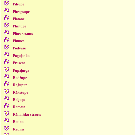
Pilsupe
Pitragsupe
Platone
Plieņupe
Plītes strauts
Plītnīca
Podvāze
Poguļanka
Prūsene
Pupaļurga
Radžupe
Raģupīte
Rākstupe
Raķupe
Ramata
Rāmnieku strauts
Rauna
Raunis