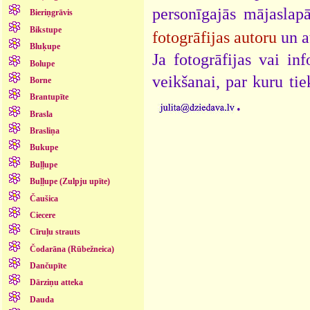
personīgajās mājaslap
Bieriņgrāvis
Bikstupe
fotogrāfijas autoru
un a
Bluķupe
Ja fotogrāfijas vai i
Bolupe
veikšanai, par kuru ti
Borne
Brantupīte
.
Brasla
Brasliņa
Bukupe
Buļļupe
Buļļupe (Zulpju upīte)
Čaušica
Ciecere
Cīruļu strauts
Čodarāna (Rūbežneica)
Dančupīte
Dārziņu atteka
Dauda