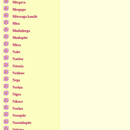
Mērgava
Mergupe
Mērsraga kanāls
Misa
Muižuļurga
Muižupīte
Mūsa
Nabe
Narūta
Nāruža
Nediene
Ņega
Neriņa
Nigra
Nikuce
Noriņa
Norupīte
Nurmižupīte
Oglaine