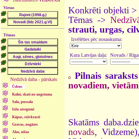
Daba.dziedava.lv
VEIDOTĀJI
Vietas
Konkrēti objekti 
Tēmas ->
Nedzīv
strauti, urgas, ci
Tēmas
Izvēlēties pēc nosaukuma:
Kura Latvijas daļa:
Novads / Rīgas
Pilnais saraksts
Nedzīvā daba - pārskats
novadiem, vietām
Ūdens
Kalni, skati no augstuma
Sala, pussala
Iežu atsegumi
Kāpas, stāvkrasti
Skatāms daba.dzie
Gravas, nogāzes
novads
, Vidzeme
Alas, nišas