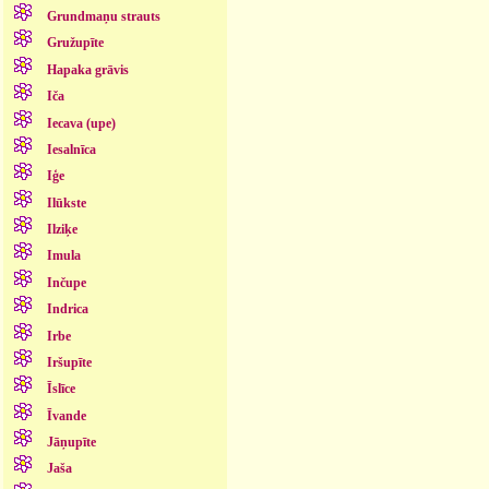
Grundmaņu strauts
Gružupīte
Hapaka grāvis
Iča
Iecava (upe)
Iesalnīca
Iģe
Ilūkste
Ilziķe
Imula
Inčupe
Indrica
Irbe
Iršupīte
Īslīce
Īvande
Jāņupīte
Jaša