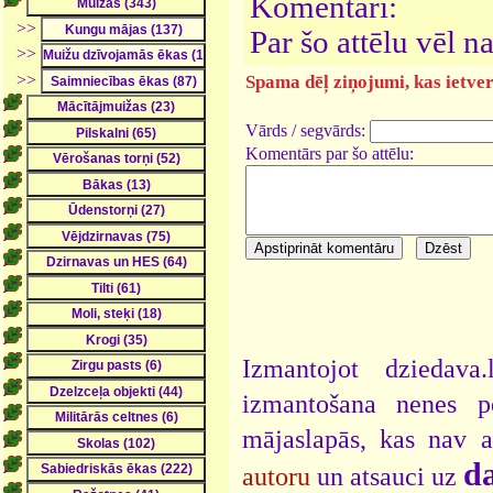
Komentāri:
>>
Par šo attēlu vēl 
>>
>>
Spama dēļ ziņojumi, kas ietver 
Vārds / segvārds:
Komentārs par šo attēlu:
Izmantojot dziedava
izmantošana nenes pe
mājaslapās, kas nav 
da
autoru
un atsauci uz