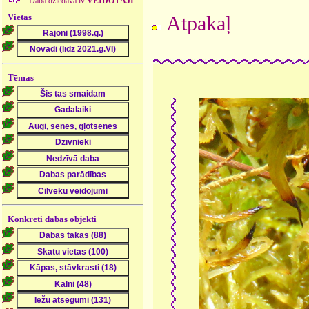
Daba.dziedava.lv
VEIDOTĀJI
Vietas
Atpakaļ
Tēmas
Konkrēti dabas objekti