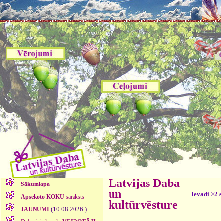
Latvijas Daba
Sākumlapa
un
Ievadi >2 
Apsekoto KOKU
saraksts
kultūrvēsture
(10.08.2026.)
JAUNUMI