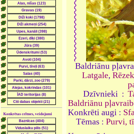
Baldriānu pļavr
Latgale
,
Rēzek
p
Dzīvnieki :
T
Baldriānu pļavrai
Konkrēti augi :
Sf
Konkrētas celtnes, veidojumi
Tēmas :
Purvi, tī