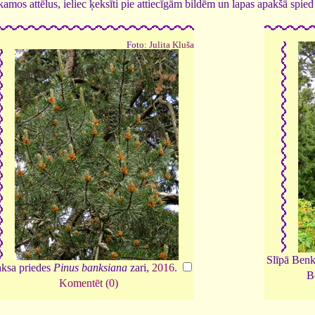
tīkamos attēlus, ieliec ķeksīti pie attiecīgām bildēm un lapas apakšā spi
Foto:
Julita Kluša
Slīpā Benk
ksa priedes
Pinus banksiana
zari,
2016
.
B
Komentēt (0)