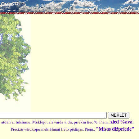
zied %ava
 atdali ar tukšumu. Meklējot arī vārda vidū, priekšā liec %. Piem.,
.
"Misas dižpriede"
Precīzu vārdkopu meklēšanai lieto pēdiņas. Piem.,