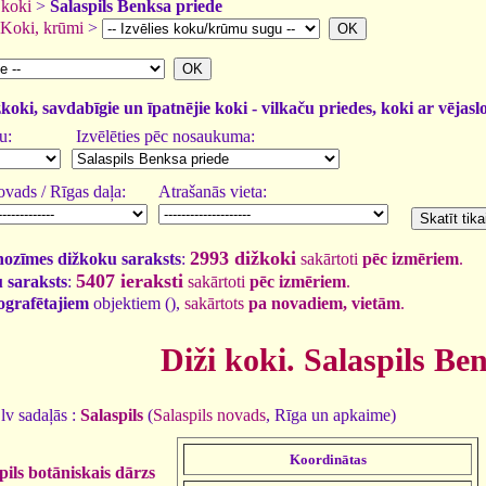
 koki
>
Salaspils Benksa priede
Koki, krūmi
>
žkoki, savdabīgie un īpatnējie koki - vilkaču priedes, koki ar vējasl
u:
Izvēlēties pēc nosaukuma:
vads / Rīgas daļa:
Atrašanās vieta:
2993 dižkoki
nozīmes dižkoku saraksts
:
sakārtoti
pēc izmēriem
.
5407 ieraksti
 saraksts
:
sakārtoti
pēc izmēriem
.
tografētajiem
objektiem (
),
sakārtots
pa novadiem, vietām
.
Diži koki. Salaspils Be
lv sadaļās :
Salaspils
(
Salaspils novads
, Rīga un apkaime)
Koordinātas
pils botāniskais dārzs