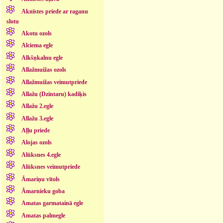
Aknīstes priede ar raganu
slotu
Akotu ozols
Alciema egle
Alkšņkalnu egle
Allažmuižas ozols
Allažmuižas veimutpriede
Allažu (Dzintaru) kadiķis
Allažu 2.egle
Allažu 3.egle
Aļļu priede
Alojas ozols
Alūksnes 4.egle
Alūksnes veimutpriede
Āmariņu vītols
Āmarnieku goba
Amatas garmatainā egle
Amatas palmegle