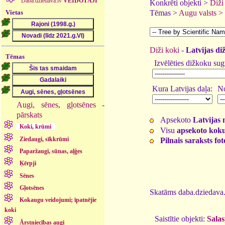
Daba.dziedava.lv
VEIDOTĀJI
Konkrēti objekti >
Diži
Vietas
Tēmas >
Augu valsts
>
Diži koki
-
Latvijas di
Tēmas
Izvēlēties dižkoku sug
Kura Latvijas daļa:
No
Augi, sēnes, gļotsēnes -
pārskats
Apsekoto
Latvijas 
Koki, krūmi
Visu
apsekoto koku
Ziedaugi, sīkkrūmi
Pilnais saraksts fo
Paparžaugi, sūnas, aļģes
Ķērpji
Sēnes
Gļotsēnes
Skatāms daba.dziedava.
Kokaugu veidojumi; īpatnējie
koki
Saistītie objekti:
Salas
Ārstniecības augi