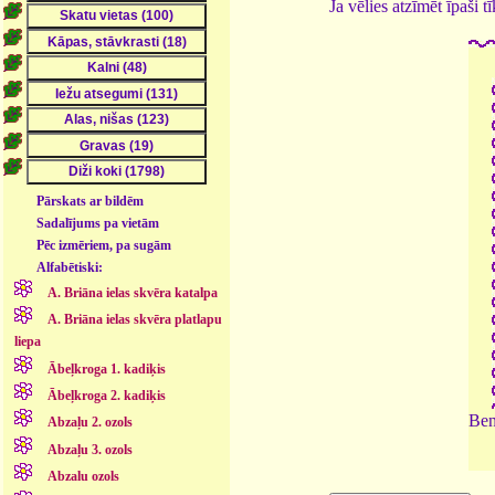
Ja vēlies atzīmēt īpaši 
Pārskats ar bildēm
Sadalījums pa vietām
Pēc izmēriem, pa sugām
Alfabētiski:
A. Briāna ielas skvēra katalpa
A. Briāna ielas skvēra platlapu
liepa
Ābeļkroga 1. kadiķis
Ābeļkroga 2. kadiķis
Ben
Abzaļu 2. ozols
Abzaļu 3. ozols
Abzalu ozols