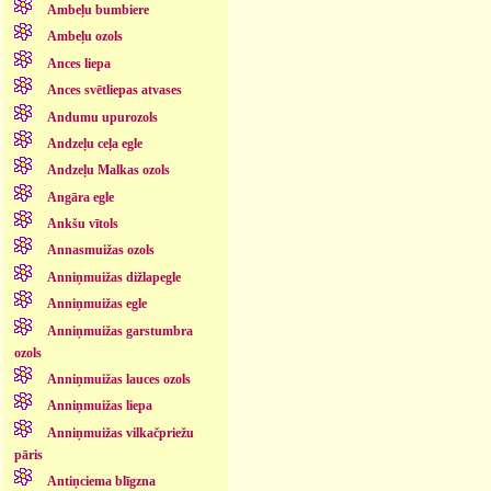
Ambeļu bumbiere
Ambeļu ozols
Ances liepa
Ances svētliepas atvases
Andumu upurozols
Andzeļu ceļa egle
Andzeļu Malkas ozols
Angāra egle
Ankšu vītols
Annasmuižas ozols
Anniņmuižas dižlapegle
Anniņmuižas egle
Anniņmuižas garstumbra
ozols
Anniņmuižas lauces ozols
Anniņmuižas liepa
Anniņmuižas vilkačpriežu
pāris
Antiņciema blīgzna