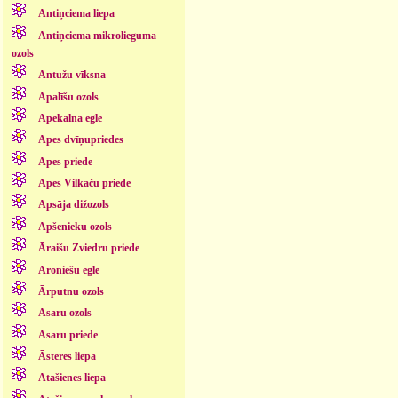
Antiņciema liepa
Antiņciema mikrolieguma
ozols
Antužu vīksna
Apalīšu ozols
Apekalna egle
Apes dvīņupriedes
Apes priede
Apes Vilkaču priede
Apsāja dižozols
Apšenieku ozols
Āraišu Zviedru priede
Aroniešu egle
Ārputnu ozols
Asaru ozols
Asaru priede
Āsteres liepa
Atašienes liepa