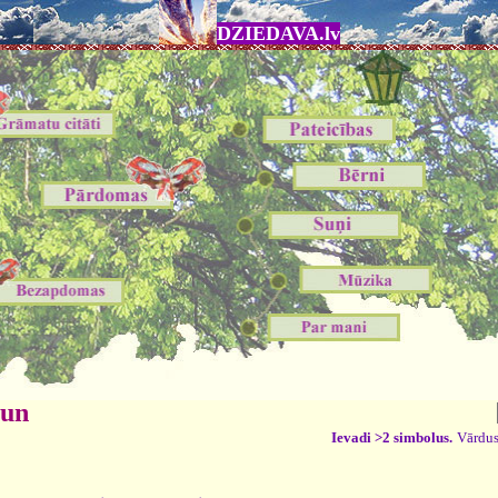
DZIEDAVA.lv
 un
Ievadi >2 simbolus.
Vārdus