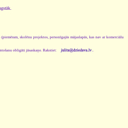
ugstāk.
os (piemēram, skolēnu projektos, personīgajās mājaslapās, kas nav ar komerciālu
.
antošanu obligāti jāsaskaņo. Rakstiet: