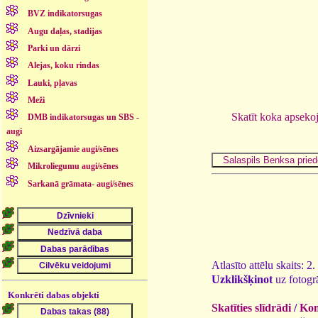
BVZ indikatorsugas
Augu daļas, stadijas
Parki un dārzi
Alejas, koku rindas
Lauki, pļavas
Meži
Skatīt koka apseko
DMB indikatorsugas un SBS -
augi
Aizsargājamie augi/sēnes
Mikroliegumu augi/sēnes
Sarkanā grāmata- augi/sēnes
Atlasīto attēlu skaits: 2
Uzklikšķinot
uz fotogrā
Konkrēti dabas objekti
Skatīties slīdrādi
/
Kom