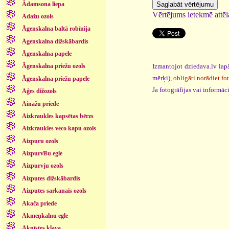
Ādamsona liepa
Vērtējums ietekmē attēla
Ādažu ozols
Āgenskalna baltā robīnija
Āgenskalna dižskābardis
Āgenskalna papele
Izmantojot dziedava.lv lapā
Āgenskalna priežu ozols
mērķi),
obligāti norādiet fo
Āgenskalna priežu papele
Ja fotogrāfijas vai informā
Aģes dižozols
Ainažu priede
Aizkraukles kapsētas bērzs
Aizkraukles veco kapu ozols
Aizpuru ozols
Aizpurvīšu egle
Aizpurvju ozols
Aizputes dižskābardis
Aizputes sarkanais ozols
Akača priede
Akmeņkalnu egle
Aknīstes kļava