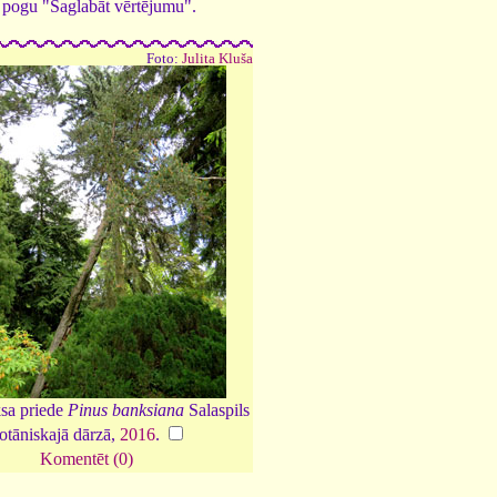
ed pogu "Saglabāt vērtējumu".
Foto:
Julita Kluša
sa priede
Pinus banksiana
Salaspils
otāniskajā dārzā,
2016
.
Komentēt (0)