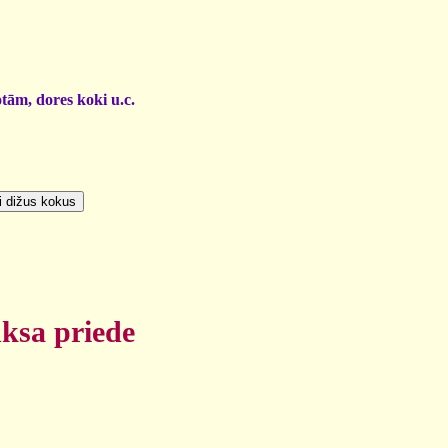
otām, dores koki u.c.
nksa priede