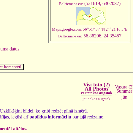
(521619, 6302087)
Balticmaps.eu:
o
o
Maps.google.com: 56
51'43.4"N 24
21'16.5"E
56.86206, 24.35457
Balticmaps.eu:
juma datus
Visi foto (2)
Vasara (2
All Photos
Summer
vērtētākos augstāk
jūn
jaunākos augstāk
. Uzklikšķini bildei, ko gribi redzēt pilnā izmērā.
fijas, iegūsi arī
papildus informāciju
par tajā redzamo.
entēt attēlus.