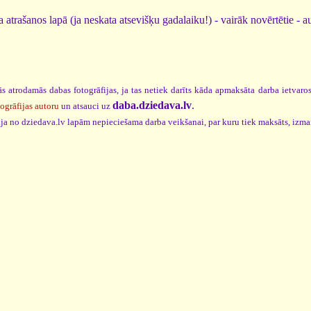
 atrašanos lapā (ja neskata atsevišķu gadalaiku!) - vairāk novērtētie - a
s atrodamās dabas fotogrāfijas, ja tas netiek darīts kāda apmaksāta darba ietvar
daba.dziedava.lv
.
togrāfijas autoru
un atsauci uz
cija no dziedava.lv lapām nepieciešama darba veikšanai, par kuru tiek maksāts, izm