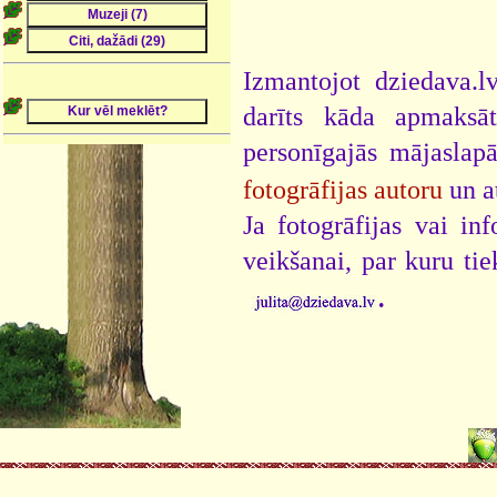
Izmantojot dziedava.lv
darīts kāda apmaksāt
personīgajās mājaslap
fotogrāfijas autoru
un a
Ja fotogrāfijas vai i
veikšanai, par kuru ti
.