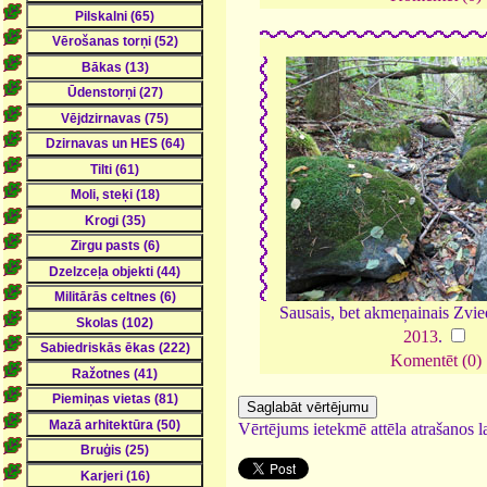
Sausais, bet akmeņainais Zvie
2013
.
Komentēt (0)
Vērtējums ietekmē attēla atrašanos la