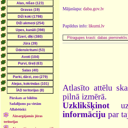
Mājaslapa:
daba.gov.lv
Papildus info:
likumi.lv
Atlasīto attēlu sk
pilnā izmērā.
Pārskats ar bildēm
Uzklikšķinot
uz 
Sadalījums pa vietām
Alfabētiski:
informāciju
par ta
Aizsargājamās jūras
teritorijas