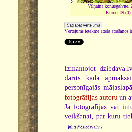
Viļņainā konusgalvīte,
Komentēt (0)
Vērtējums ietekmē attēla atrašanos la
Izmantojot dziedava.lv
darīts kāda apmaksāt
personīgajās mājaslap
fotogrāfijas autoru
un a
Ja fotogrāfijas vai i
veikšanai, par kuru ti
.