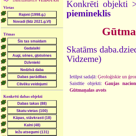
Daba.dziedava.lv
VEIDOTĀJI
Konkrēti objekti
Vietas
piemineklis
Gūtmaņ
Tēmas
Skatāms daba.dzied
Vidzeme)
Ietilpst sadaļā:
Ģeoloģiskie un ģeo
Saistītie objekti:
Gaujas nacion
Gūtmaņalas avots
Konkrēti dabas objekti