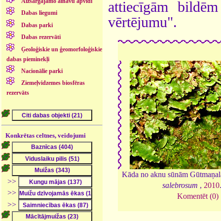
Aizsargājamo ainavu apvidi
attiecīgām bildē
Dabas liegumi
vērtējumu".
Dabas parki
Dabas rezervāti
Ģeoloģiskie un ģeomorfoloģiskie
dabas pieminekļi
Nacionālie parki
Ziemeļvidzemes biosfēras
rezervāts
Konkrētas celtnes, veidojumi
Kāda no aknu sūnām Gūtmaņa
>>
salebrosum
,
2010
>>
Komentēt (0)
>>