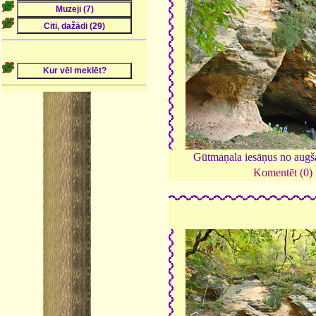
Gūtmaņala iesāņus no augš
Komentēt (0)