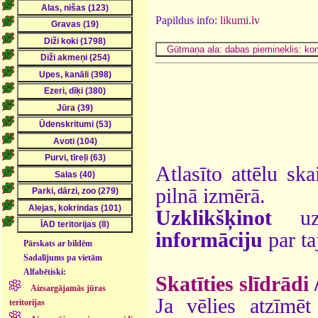
Papildus info:
likumi.lv
Atlasīto attēlu ska
pilnā izmērā.
Uzklikšķinot
uz 
informāciju
par ta
Pārskats ar bildēm
Sadalījums pa vietām
Alfabētiski:
Skatīties slīdrādi
Aizsargājamās jūras
Ja vēlies atzīmēt 
teritorijas