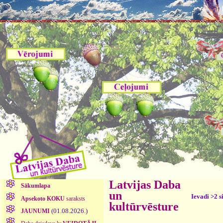
Latvijas Daba
Sākumlapa
un
Ievadi >2 s
Apsekoto KOKU
saraksts
kultūrvēsture
(01.08.2026.)
JAUNUMI