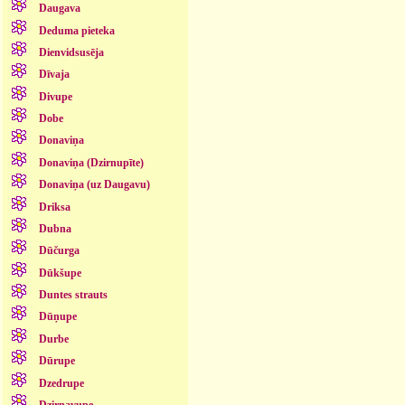
Daugava
Deduma pieteka
Dienvidsusēja
Dīvaja
Divupe
Dobe
Donaviņa
Donaviņa (Dzirnupīte)
Donaviņa (uz Daugavu)
Driksa
Dubna
Dūčurga
Dūkšupe
Duntes strauts
Dūņupe
Durbe
Dūrupe
Dzedrupe
Dzirnavupe