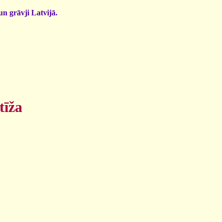
un grāvji Latvijā.
tīža