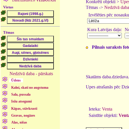
Daba.dziedava.lv
VEIDOTĀJI
Konkrēti objekti >
Upes
Vietas
Tēmas ->
Nedzīvā dab
Izvēlēties pēc nosauk
Kura Latvijas daļa:
No
Tēmas
Pilnais saraksts fo
Nedzīvā daba - pārskats
Skatāms daba.dziedava.
Ūdens
Upes atrašanās pēc Dzi
Kalni, skati no augstuma
Sala, pussala
Iežu atsegumi
Kāpas, stāvkrasti
Ieteka:
Venta
Saistītie objekti:
Venta
Gravas, nogāzes
Alas, nišas