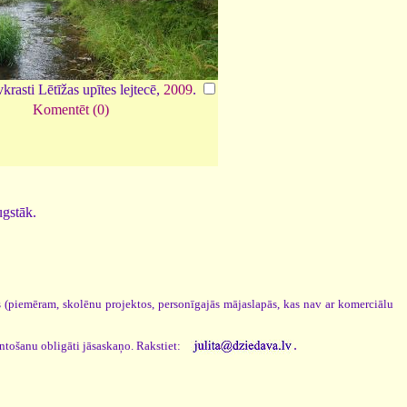
krasti Lētīžas upītes lejtecē,
2009
.
Komentēt (0)
ugstāk.
os (piemēram, skolēnu projektos, personīgajās mājaslapās, kas nav ar komerciālu
.
antošanu obligāti jāsaskaņo. Rakstiet: