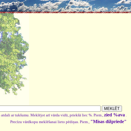
zied %ava
 atdali ar tukšumu. Meklējot arī vārda vidū, priekšā liec %. Piem.,
.
"Misas dižpriede"
Precīzu vārdkopu meklēšanai lieto pēdiņas. Piem.,