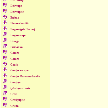
Dzirnupe
Dzirnupīte
Eglona
Eimura kanāls
Engure (pie Usmas)
Engures upe
Ežurga
Feimanka
Garoze
Garoze
Gauja
Gaujas vecupe
Gaujas-Baltezera kanāls
Gaujiņa
Ģērdiņu strauts
Grīva
Grīviņupīte
Grūba