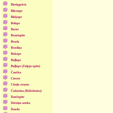
Bieriņgrāvis
Bikstupe
Bluķupe
Bolupe
Borne
Brantupīte
Brasla
Brasliņa
Bukupe
Buļļupe
Buļļupe (Zulpju upīte)
Čaušica
Ciecere
Cīruļu strauts
Čodarāna (Rūbežneica)
Dančupīte
Dārziņu atteka
Dauda