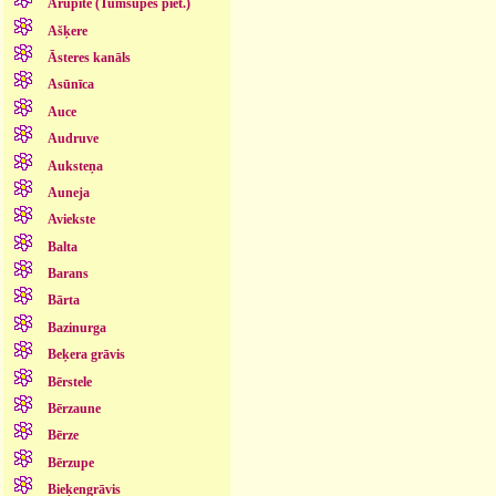
Arupīte (Tumšupes piet.)
Ašķere
Āsteres kanāls
Asūnīca
Auce
Audruve
Auksteņa
Auneja
Aviekste
Balta
Barans
Bārta
Bazinurga
Beķera grāvis
Bērstele
Bērzaune
Bērze
Bērzupe
Bieķengrāvis