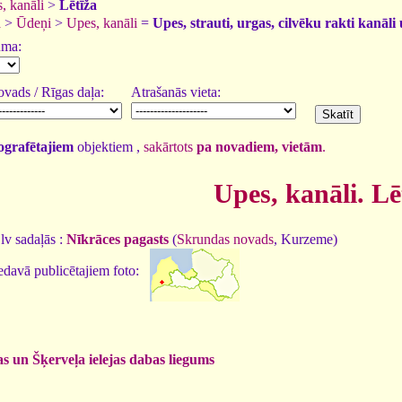
, kanāli
>
Lētīža
a
>
Ūdeņi
>
Upes, kanāli
=
Upes, strauti, urgas, cilvēku rakti kanāli 
uma:
vads / Rīgas daļa:
Atrašanās vieta:
tografētajiem
objektiem ,
sakārtots
pa novadiem, vietām
.
Upes, kanāli. Lē
lv sadaļās :
Nīkrāces pagasts
(
Skrundas novads
, Kurzeme)
edavā publicētajiem foto:
s un Šķerveļa ielejas dabas liegums