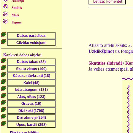
Akmeņi
Smiltis
Māls
Uguns
Atlasīto attēlu skaits: 2
Uzklikšķinot
uz fotogrā
Konkrēti dabas objekti
Skatīties slīdrādi
/
Kom
Ja vēlies atzīmēt īpaši 
Pārskats ar bildēm