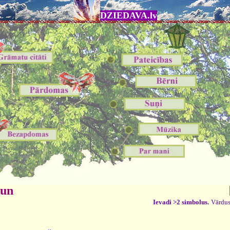
DZIEDAVA.lv
 un
Ievadi >2 simbolus.
Vārdus