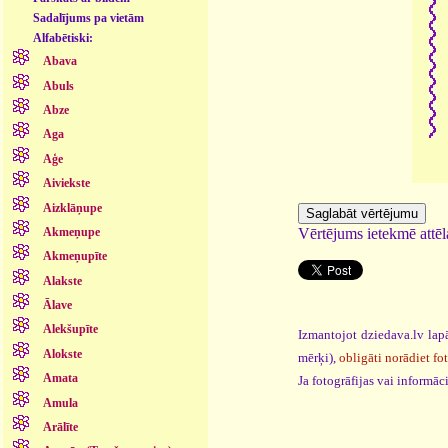
Sadalījums pa vietām
Alfabētiski:
Abava
Abuls
Abze
Aga
Aģe
Aiviekste
Aizklāņupe
Vērtējums ietekmē attēla
Akmeņupe
Akmeņupīte
Alakste
Ālave
Alekšupīte
Izmantojot dziedava.lv lapā
Alokste
mērķi),
obligāti norādiet fo
Amata
Ja fotogrāfijas vai informā
Amula
Arālīte