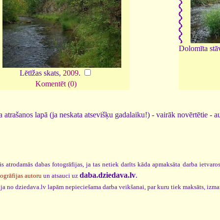
Dolomīta stāv
Lētīžas skats,
2009
.
Komentēt (0)
 atrašanos lapā (ja neskata atsevišķu gadalaiku!) - vairāk novērtētie - a
s atrodamās dabas fotogrāfijas, ja tas netiek darīts kāda apmaksāta darba ietvar
daba.dziedava.lv
.
togrāfijas autoru
un atsauci uz
cija no dziedava.lv lapām nepieciešama darba veikšanai, par kuru tiek maksāts, izm