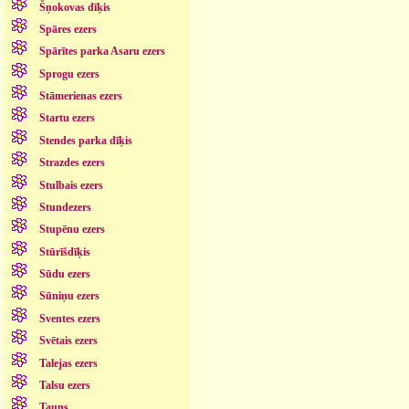
Šņokovas dīķis
Spāres ezers
Spārītes parka Asaru ezers
Sprogu ezers
Stāmerienas ezers
Startu ezers
Stendes parka dīķis
Strazdes ezers
Stulbais ezers
Stundezers
Stupēnu ezers
Stūrīšdīķis
Sūdu ezers
Sūniņu ezers
Sventes ezers
Svētais ezers
Talejas ezers
Talsu ezers
Tauns