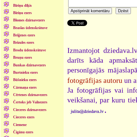
Bīriņu dīķis
Bīriņu ezers
Blomes dzirnavezers
Braslas ūdenskrātuve
Briģenes ezers
Brizules ezers
Izmantojot dziedava.lv
Brodu ūdenskrātuve
Bruņu ezers
darīts kāda apmaksāt
Bunkas dzirnavezers
personīgajās mājaslap
Burtnieku ezers
fotogrāfijas autoru
un a
Būšnieku ezers
Cārmaņa ezers
Ja fotogrāfijas vai i
Cērtenes dzirnavezers
veikšanai, par kuru ti
Čertoks jeb Valnezers
.
Cieceres dzirnavezers
Cieceres ezers
Ciemene
Čigānu ezers