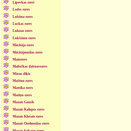
Ļipovkas ezeri
Lodes ezers
Lubāna ezers
Luckas ezers
Luknas ezers
Lukštānu ezers
Mācītāja ezers
Mācītājmuižas ezers
Maizezers
Maltečkas dzirnavezers
Māras dīķis
Mašēnu ezers
Mateika ezers
Matiņu ezers
Mazais Gausls
Mazais Kalupes ezers
Mazais Klusais ezers
Mazais Ozolmuižas ezers
Mazais Subates ezers