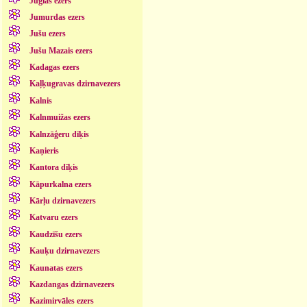
Juglas ezers
Jumurdas ezers
Jušu ezers
Jušu Mazais ezers
Kadagas ezers
Kaļķugravas dzirnavezers
Kalnis
Kalnmuižas ezers
Kalnzāģeru dīķis
Kaņieris
Kantora dīķis
Kāpurkalna ezers
Kārļu dzirnavezers
Katvaru ezers
Kaudzīšu ezers
Kauķu dzirnavezers
Kaunatas ezers
Kazdangas dzirnavezers
Kazimirvāles ezers