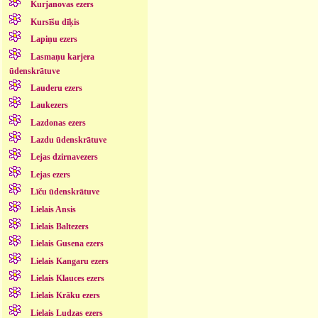
Kurjanovas ezers
Kursīšu dīķis
Lapiņu ezers
Lasmaņu karjera
ūdenskrātuve
Lauderu ezers
Laukezers
Lazdonas ezers
Lazdu ūdenskrātuve
Lejas dzirnavezers
Lejas ezers
Līču ūdenskrātuve
Lielais Ansis
Lielais Baltezers
Lielais Gusena ezers
Lielais Kangaru ezers
Lielais Klauces ezers
Lielais Krāku ezers
Lielais Ludzas ezers