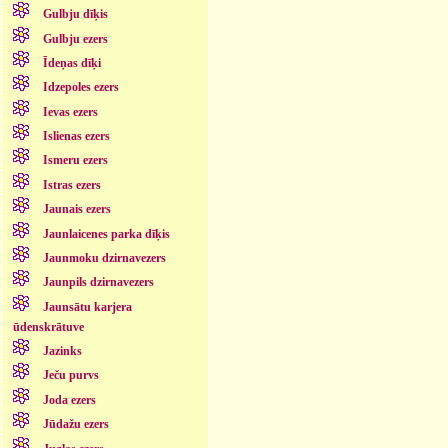
Gulbju dīķis
Gulbju ezers
Īdeņas dīķi
Idzepoles ezers
Ievas ezers
Islienas ezers
Ismeru ezers
Istras ezers
Jaunais ezers
Jaunlaicenes parka dīķis
Jaunmoku dzirnavezers
Jaunpils dzirnavezers
Jaunsātu karjera
ūdenskrātuve
Jazinks
Ječu purvs
Joda ezers
Jūdažu ezers