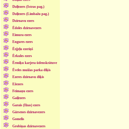
Dziļezers (Istras pag.)
Dziļezers (Limbažu pag.)
Dzirnavu ezers
Ēdoles dzirnavezers
Eimura ezers
Engures ezers
Ērģeļu ezeriņš
Ērkules ezers
Ērmiķu karjera ūdenskrātuve
Ēveles muižas parka dīķis
Ezeres dzirnavu dīķis
Ežezers
Feimaņu ezers
Gaiļezers
Garais (Ilzas) ezers
Gārsenes dzirnavezers
Gomelis
Grobiņas dzirnavezers