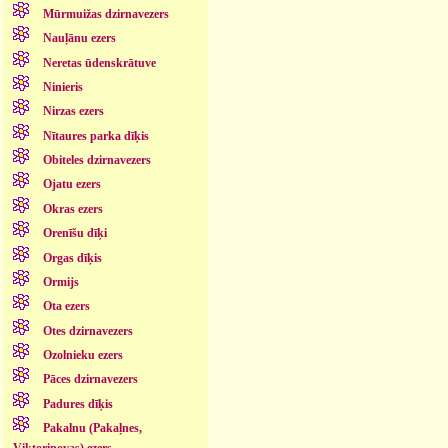
Mūrmuižas dzirnavezers
Nauļānu ezers
Neretas ūdenskrātuve
Ninieris
Nirzas ezers
Nītaures parka dīķis
Obiteles dzirnavezers
Ojatu ezers
Okras ezers
Orenīšu dīķi
Orgas dīķis
Ormijs
Ota ezers
Otes dzirnavezers
Ozolnieku ezers
Pāces dzirnavezers
Padures dīķis
Pakalnu (Pakaļnes,