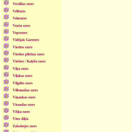
Vectilžas ezers
Vellezers
Velnezers
Venču ezers
Veprezers
Vidējais Garezers
Viesītes ezers
Viesītes pilsētas ezers
Viešūrs / Kaķīša ezers
Vīķu ezers
Viļakas ezers
Vilgāles ezers
Vilkmuižas ezers
Viņaukas ezers
Viraudas ezers
Višķu ezers
Vites dīķis
Zabolotjes ezers