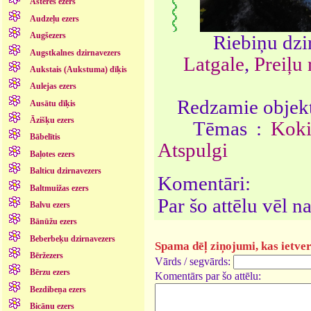
Āsteres ezers
Audzeļu ezers
Augšezers
Riebiņu dzi
Augstkalnes dzirnavezers
Latgale
,
Preiļu 
Aukstais (Aukstuma) dīķis
Aulejas ezers
Redzamie objekt
Ausātu dīķis
Āzišķu ezers
Tēmas :
Koki
Bābelītis
Atspulgi
Baļotes ezers
Balticu dzirnavezers
Komentāri:
Baltmuižas ezers
Par šo attēlu vēl 
Balvu ezers
Bānūžu ezers
Beberbeķu dzirnavezers
Spama dēļ ziņojumi, kas ietver 
Bēržezers
Vārds / segvārds:
Bērzu ezers
Komentārs par šo attēlu:
Bezdibeņa ezers
Bicānu ezers