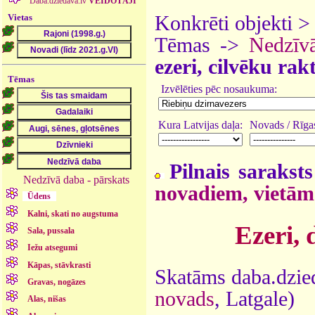
Daba.dziedava.lv
VEIDOTĀJI
Vietas
Konkrēti objekti 
Tēmas ->
Nedzīv
ezeri, cilvēku rakt
Tēmas
Izvēlēties pēc nosaukuma:
Kura Latvijas daļa:
Novads / Rīgas
Pilnais saraksts
Nedzīvā daba - pārskats
novadiem, vietām
Ūdens
Kalni, skati no augstuma
Ezeri, 
Sala, pussala
Iežu atsegumi
Kāpas, stāvkrasti
Skatāms daba.dzied
Gravas, nogāzes
novads
, Latgale)
Alas, nišas