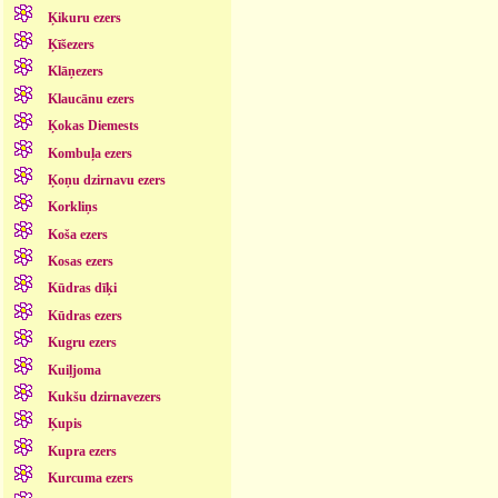
Ķikuru ezers
Ķīšezers
Klāņezers
Klaucānu ezers
Ķokas Diemests
Kombuļa ezers
Ķoņu dzirnavu ezers
Korkliņs
Koša ezers
Kosas ezers
Kūdras dīķi
Kūdras ezers
Kugru ezers
Kuiļjoma
Kukšu dzirnavezers
Ķupis
Kupra ezers
Kurcuma ezers