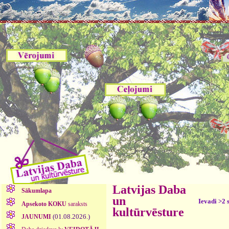
Latvijas Daba
Sākumlapa
un
Ievadi >2 
Apsekoto KOKU
saraksts
kultūrvēsture
(01.08.2026.)
JAUNUMI