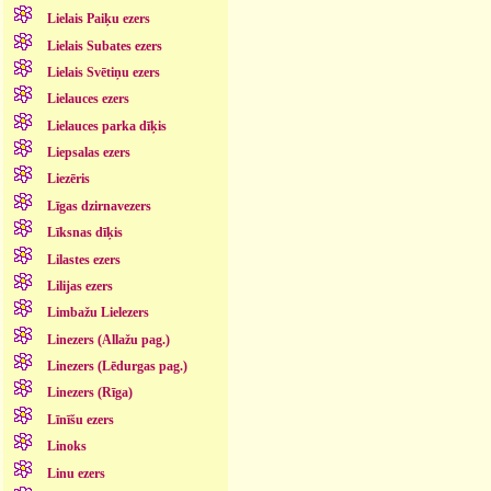
Lielais Paiķu ezers
Lielais Subates ezers
Lielais Svētiņu ezers
Lielauces ezers
Lielauces parka dīķis
Liepsalas ezers
Liezēris
Līgas dzirnavezers
Līksnas dīķis
Lilastes ezers
Lilijas ezers
Limbažu Lielezers
Linezers (Allažu pag.)
Linezers (Lēdurgas pag.)
Linezers (Rīga)
Līnīšu ezers
Linoks
Linu ezers