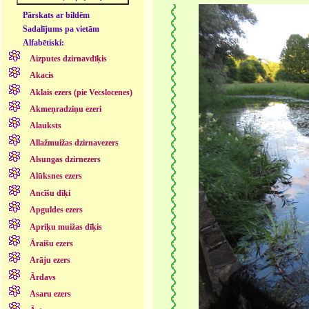
Pārskats ar bildēm
Sadalījums pa vietām
Alfabētiski:
Aizputes dzirnavdīķis
Akacis
Aklais ezers (pie Vecslocenes)
Akmeņradziņu ezeri
Alauksts
Allažmuižas dzirnavezers
Alsungas dzirnezers
Alūksnes ezers
Ancīšu dīķi
Apguldes ezers
Apriķu muižas dīķis
Āraišu ezers
Arāju ezers
Ārdavs
Asaru ezers