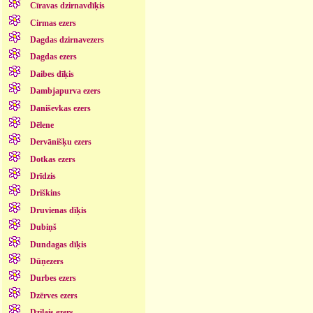
Cīravas dzirnavdīķis
Cirmas ezers
Dagdas dzirnavezers
Dagdas ezers
Daibes dīķis
Dambjapurva ezers
Daniševkas ezers
Dēlene
Dervānišķu ezers
Dotkas ezers
Drīdzis
Driškins
Druvienas dīķis
Dubiņš
Dundagas dīķis
Dūņezers
Durbes ezers
Dzērves ezers
Dziļais ezers