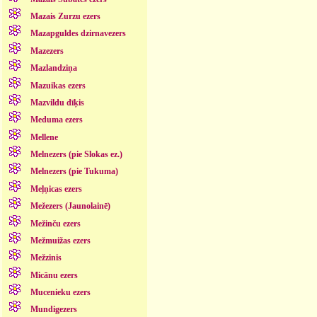
Mazais Zurzu ezers
Mazapguldes dzirnavezers
Mazezers
Mazlandziņa
Mazuikas ezers
Mazvildu dīķis
Meduma ezers
Mellene
Melnezers (pie Slokas ez.)
Melnezers (pie Tukuma)
Meļņicas ezers
Mežezers (Jaunolainē)
Mežinču ezers
Mežmuižas ezers
Mežzinis
Micānu ezers
Mucenieku ezers
Mundigezers