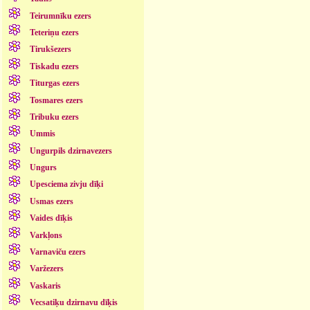
Teirumnīku ezers
Teteriņu ezers
Tirukšezers
Tiskadu ezers
Titurgas ezers
Tosmares ezers
Tribuku ezers
Ummis
Ungurpils dzirnavezers
Ungurs
Upesciema zivju dīķi
Usmas ezers
Vaides dīķis
Varkļons
Varnaviču ezers
Varžezers
Vaskaris
Vecsatiķu dzirnavu dīķis