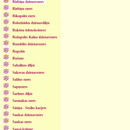
Riebiņu dzirnavezers
Riebiņu ezers
Rikopoles ezers
Robežnieku dzirnavdīķis
Roķēnu ūdenskrātuve
Rožupoles Kalna dzirnavezers
Rundāles dzirnavezers
Rupsītis
Rušons
Sahalīnes dīķis
Sakovas dzirnavezers
Saldus ezers
Sapņezers
Šarlotes dīķis
Sasmakas ezers
Sātiņu - Sesiles karjers
Saukas dzirnavezers
Saukas ezers
Sausā kritene