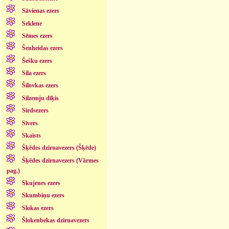
Sāvienas ezers
Seklene
Sēmes ezers
Šenheidas ezers
Šešku ezers
Sila ezers
Šilovkas ezers
Silzemju dīķis
Sirdsezers
Sīvers
Skaists
Šķēdes dzirnavezers (Šķēde)
Šķēdes dzirnavezers (Vārmes
pag.)
Skujenes ezers
Skumbiņu ezers
Slokas ezers
Šlokenbekas dzirnavezers