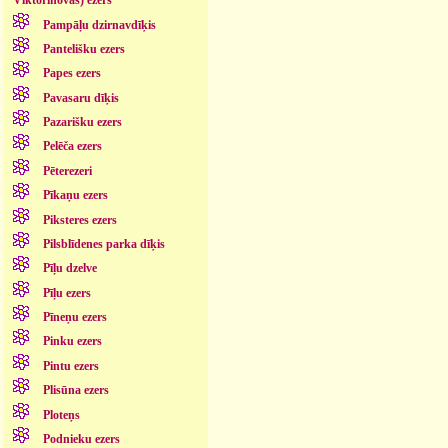
Viktorinovas) ezers
Pampāļu dzirnavdīķis
Pantelišku ezers
Papes ezers
Pavasaru dīķis
Pazarišku ezers
Pelēča ezers
Pēterezeri
Pīkaņu ezers
Piksteres ezers
Pilsblīdenes parka dīķis
Pīļu dzelve
Pīļu ezers
Pīneņu ezers
Pinku ezers
Pintu ezers
Plisūna ezers
Ploteņs
Podnieku ezers