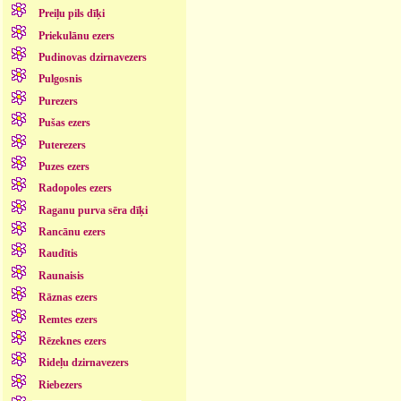
Preiļu pils dīķi
Priekulānu ezers
Pudinovas dzirnavezers
Pulgosnis
Purezers
Pušas ezers
Puterezers
Puzes ezers
Radopoles ezers
Raganu purva sēra dīķi
Rancānu ezers
Raudītis
Raunaisis
Rāznas ezers
Remtes ezers
Rēzeknes ezers
Rideļu dzirnavezers
Riebezers