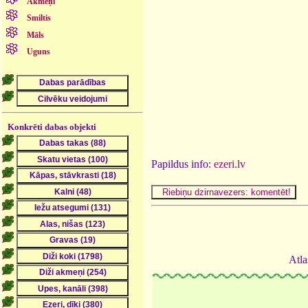
Akmeņi
Smiltis
Māls
Uguns
Konkrēti dabas objekti
Papildus info:
ezeri.lv
Atla