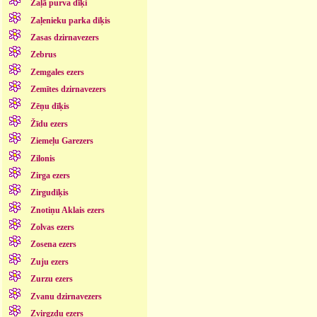
Zaļā purva dīķi
Zaļenieku parka dīķis
Zasas dzirnavezers
Zebrus
Zemgales ezers
Zemītes dzirnavezers
Zēņu dīķis
Žīdu ezers
Ziemeļu Garezers
Zilonis
Zirga ezers
Zirgudīķis
Znotiņu Aklais ezers
Zolvas ezers
Zosena ezers
Zuju ezers
Zurzu ezers
Zvanu dzirnavezers
Zvirgzdu ezers