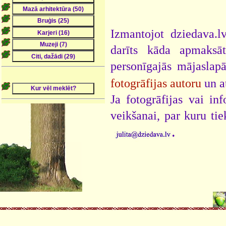
Izmantojot dziedava.lv
darīts kāda apmaksāt
personīgajās mājaslap
fotogrāfijas autoru
un a
Ja fotogrāfijas vai i
veikšanai, par kuru ti
.