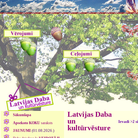
Latvijas Daba
Sākumlapa
un
Ievadi >2 s
Apsekoto KOKU
saraksts
kultūrvēsture
(01.08.2026.)
JAUNUMI