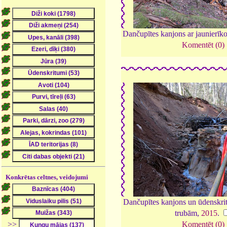
Dančupītes kanjons ar jaunierīk
Komentēt (0)
Konkrētas celtnes, veidojumi
Dančupītes kanjons un ūdenskrit
trubām,
2015
.
>>
Komentēt (0)