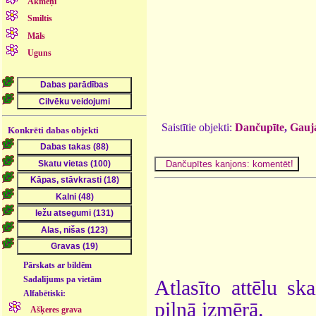
Akmeņi
Smiltis
Māls
Uguns
Saistītie objekti:
Dančupīte
,
Gauja
Konkrēti dabas objekti
Pārskats ar bildēm
Sadalījums pa vietām
Atlasīto attēlu sk
Alfabētiski:
pilnā izmērā.
Ašķeres grava