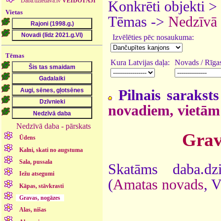
Daba.dziedava.lv
VEIDOTĀJI
Konkrēti objekti >
Vietas
Tēmas ->
Nedzīvā
Izvēlēties pēc nosaukuma:
Tēmas
Kura Latvijas daļa:
Novads / Rīgas
Pilnais saraksts
novadiem, vietām
Nedzīvā daba - pārskats
Grav
Ūdens
Kalni, skati no augstuma
Sala, pussala
Skatāms daba.dz
Iežu atsegumi
(
Amatas novads
, 
Kāpas, stāvkrasti
Gravas, nogāzes
Alas, nišas