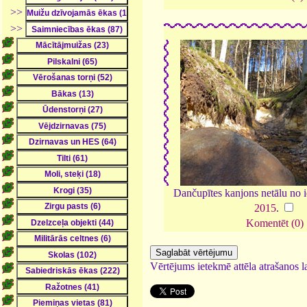
>>
>>
Dančupītes kanjons netālu no 
2015
.
Komentēt (0)
Vērtējums ietekmē attēla atrašanos la