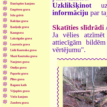
Uzklikšķinot
uz 
Dančupītes kanjons
Empēteru grava
informāciju
par ta
Iežu grāvis
Kaktiņu grava
Skatīties slīdrādi
Ķauķuļu grava
Ja vēlies atzīmēt 
Kazugrava
Lakstīgalas grava
attiecīgām bildē
Laurenču grava
vērtējumu".
Lielā Kautraka grava
Mazā Kautraka grava
Naujenes grava
Omiķu grava
Paparžu grava
Plītes grava
Raganu katls
Vējupītes grava
Viešu kanjons
Zanderu grava