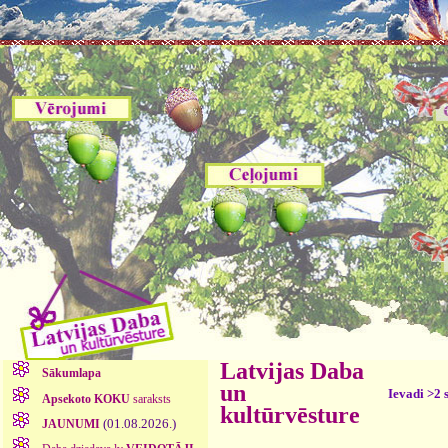
Latvijas Daba
Sākumlapa
un
Ievadi >2 
Apsekoto KOKU
saraksts
kultūrvēsture
(01.08.2026.)
JAUNUMI