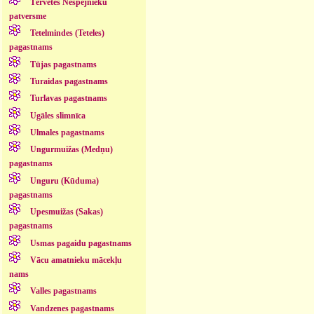
Tērvetes Nespējnieku
patversme
Tetelmindes (Teteles)
pagastnams
Tūjas pagastnams
Turaidas pagastnams
Turlavas pagastnams
Ugāles slimnīca
Ulmales pagastnams
Ungurmuižas (Medņu)
pagastnams
Unguru (Kūduma)
pagastnams
Upesmuižas (Sakas)
pagastnams
Usmas pagaidu pagastnams
Vācu amatnieku mācekļu
nams
Valles pagastnams
Vandzenes pagastnams