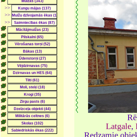
>>
>>
>>
Rē
Latgale
,
Redzamie objek