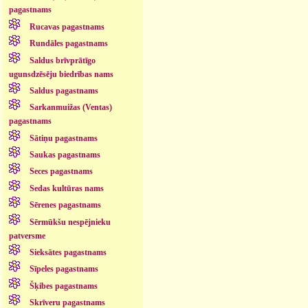
pagastnams
Rucavas pagastnams
Rundāles pagastnams
Saldus brīvprātīgo
ugunsdzēsēju biedrības nams
Saldus pagastnams
Sarkanmuižas (Ventas)
pagastnams
Sātiņu pagastnams
Saukas pagastnams
Seces pagastnams
Sedas kultūras nams
Sērenes pagastnams
Sērmūkšu nespējnieku
patversme
Sieksātes pagastnams
Sīpeles pagastnams
Šķibes pagastnams
Skrīveru pagastnams