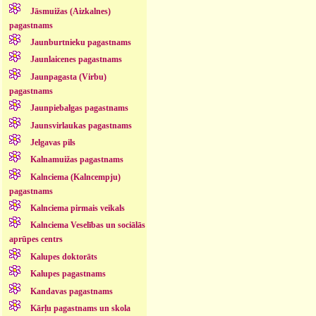
Jāsmuižas (Aizkalnes)
pagastnams
Jaunburtnieku pagastnams
Jaunlaicenes pagastnams
Jaunpagasta (Virbu)
pagastnams
Jaunpiebalgas pagastnams
Jaunsvirlaukas pagastnams
Jelgavas pils
Kalnamuižas pagastnams
Kalnciema (Kalncempju)
pagastnams
Kalnciema pirmais veikals
Kalnciema Veselības un sociālās
aprūpes centrs
Kalupes doktorāts
Kalupes pagastnams
Kandavas pagastnams
Kārļu pagastnams un skola