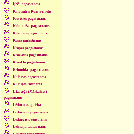
Ķēču pagastnams
Kinoteātris Komjaunietis
Klosteres pagastnams
Kokmuižas pagastnams
Kokneses pagastnams
Kosas pagastnams
Krapes pagastnams
Krāslavas pagastnams
Kraukļu pagastnams
Krimuldas pagastnams
Kuldīgas pagastnams
Kuldīgas rātsnams
Lāzberģa (Mārkalnes)
pagastnams
Lēdmanes aptieka
Lēdmanes pagastnams
Lēdurgas pagastnams
Leimaņu tautas nams
Lestenes pagastnams