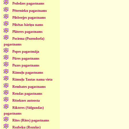
Pededzes pagastnams
Pēternieku pagastnams
Pilsberģes pagastnams
Pilsētas bāriņu nams
Plāteres pagastnams
Pociema (Pozendorfa)
pagastnams
Popes pagastmāja
Pūres pagastnams
Puzes pagastnams
Rāmuļu pagastnams
Rāmuļu Tautas nama vieta
Rembates pagastnams
Rendas pagastnams
Rēzeknes autoosta
Rikteres (Sidgundas)
pagastnams
Rītes (Rites) pagastnams
Rozbeķu (Rozulas)