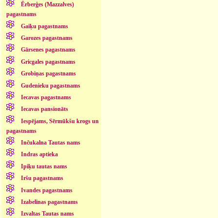
Ērberģes (Mazzalves)
pagastnams
Gaiķu pagastnams
Garozes pagastnams
Gārsenes pagastnams
Gricgales pagastnams
Grobiņas pagastnams
Gudenieku pagastnams
Iecavas pagastnams
Iecavas pansionāts
Iespējams, Sērmūkšu krogs un
pagastnams
Inčukalna Tautas nams
Indras aptieka
Ipiķu tautas nams
Iršu pagastnams
Ivandes pagastnams
Izabelinas pagastnams
Izvaltas Tautas nams