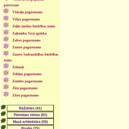
patversme
Viskaļu pagastnams
Višķu pagastnams
Zaļās muižas biedrības nams
Zaļenieku Vecā aptieka
Zalves pagastnams
Zantes pagastnams
Zantes Sadraudzības biedrības
nams
Zeimuļs
Zeltiņu pagastnams
Zemītes pagastnams
Ziru pagastnams
Zūru pagastnams