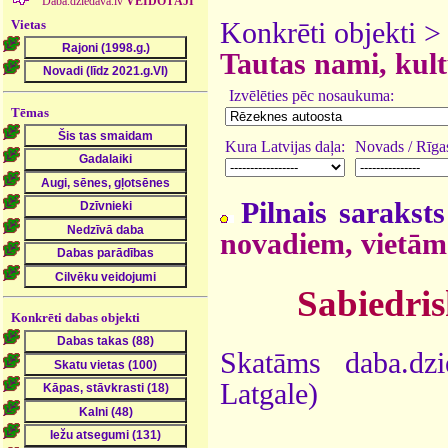
Daba.dziedava.lv
VEIDOTĀJI
Vietas
Konkrēti objekti 
Tautas nami, kult
Izvēlēties pēc nosaukuma:
Tēmas
Kura Latvijas daļa:
Novads / Rīgas
Pilnais saraksts
novadiem, vietām
Sabiedris
Konkrēti dabas objekti
Skatāms daba.dz
Latgale)