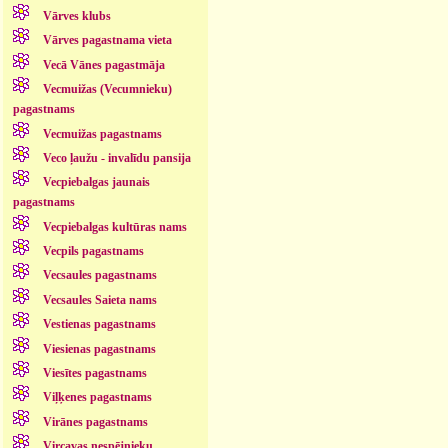
Vārves klubs
Vārves pagastnama vieta
Vecā Vānes pagastmāja
Vecmuižas (Vecumnieku)
pagastnams
Vecmuižas pagastnams
Veco ļaužu - invalīdu pansija
Vecpiebalgas jaunais
pagastnams
Vecpiebalgas kultūras nams
Vecpils pagastnams
Vecsaules pagastnams
Vecsaules Saieta nams
Vestienas pagastnams
Viesienas pagastnams
Viesītes pagastnams
Viļķenes pagastnams
Virānes pagastnams
Vircavas nespējnieku