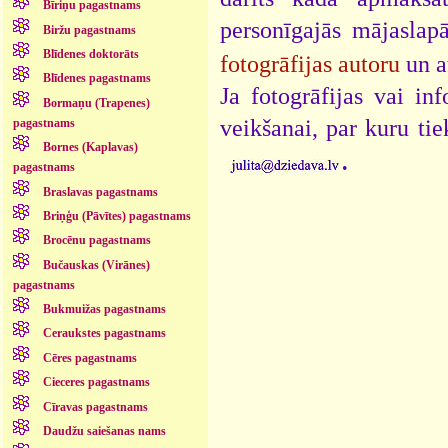
Bīriņu pagastnams
personīgajās mājaslap
Biržu pagastnams
Blīdenes doktorāts
fotogrāfijas autoru
un a
Blīdenes pagastnams
Ja fotogrāfijas vai i
Bormaņu (Trapenes)
veikšanai, par kuru ti
pagastnams
Bornes (Kaplavas)
.
pagastnams
Braslavas pagastnams
Briņģu (Pāvītes) pagastnams
Brocēnu pagastnams
Bučauskas (Virānes)
pagastnams
Bukmuižas pagastnams
Ceraukstes pagastnams
Cēres pagastnams
Cieceres pagastnams
Cīravas pagastnams
Daudžu saiešanas nams