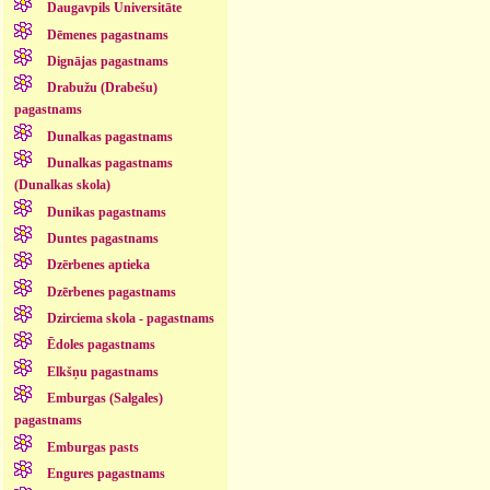
Daugavpils Universitāte
Dēmenes pagastnams
Dignājas pagastnams
Drabužu (Drabešu)
pagastnams
Dunalkas pagastnams
Dunalkas pagastnams
(Dunalkas skola)
Dunikas pagastnams
Duntes pagastnams
Dzērbenes aptieka
Dzērbenes pagastnams
Dzirciema skola - pagastnams
Ēdoles pagastnams
Elkšņu pagastnams
Emburgas (Salgales)
pagastnams
Emburgas pasts
Engures pagastnams