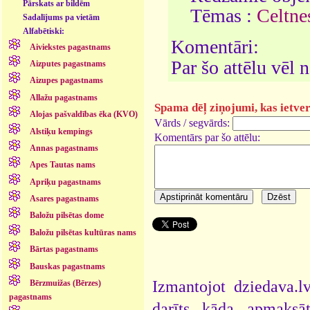
Pārskats ar bildēm
Tēmas :
Celtne
Sadalījums pa vietām
Alfabētiski:
Komentāri:
Aiviekstes pagastnams
Par šo attēlu vēl
Aizputes pagastnams
Aizupes pagastnams
Allažu pagastnams
Spama dēļ ziņojumi, kas ietver 
Alojas pašvaldības ēka (KVO)
Vārds / segvārds:
Alstiķu kempings
Komentārs par šo attēlu:
Annas pagastnams
Apes Tautas nams
Apriķu pagastnams
Asares pagastnams
Baložu pilsētas dome
Baložu pilsētas kultūras nams
Bārtas pagastnams
Bauskas pagastnams
Izmantojot dziedava.lv
Bērzmuižas (Bērzes)
pagastnams
darīts kāda apmaksāt