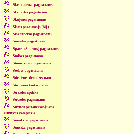
Skrudalienas pagastnams
Skrundas pagastnams
Skujenes pagastnams
Slates pagastmāja (bij.)
Šlokenbekas pagastnams
Smārdes pagastnams
Spāres (Spārnes) pagastnams
Stalbes pagastnams
Stāmerienas pagastnams
Stelpes pagastnams
Stirnienes draudzes nams
Stirnienes tautas nams
Strazdes aptieka
Strazdes pagastnams
Strenču psihoneiroloģiskās
slimnīcas komplekss
Sunākstes pagastnams
Suntažu pagastnams