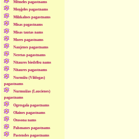
Mēmeles pagastnams
Meņģeles pagastnams
Milzkalnes pagastnams
Misas pagastnams
Misas tautas nams
Mores pagastnams
Naujenes pagastnams
Neretas pagastnams
Nītaures biedrību nams
Nītaures pagastnams
Nurmižu (Vildogas)
pagastnams
Nurmuižas (Laucienes)
pagastnams
Ogresgala pagastnams
Olaines pagastnams
Otosona nams
Palsmanes pagastnams
Pastendes pagastnams