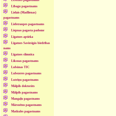
Lībagu pagastnams
Lielais (Madlienas)
pagastnams
Lielstraupes pagastnams
Liepnas pagasta padome
Līgatnes aptieka
Līgatnes Saviesīgās biedrības
nams
Līgatnes slimnīca
Līksnas pagastnams
Lubānas TIC
Lubezeres pagastnams
Lutriņu pagastnams
Mālpils doktorāts
Mālpils pagastnams
Mangaļu pagastnams
Mārsnēnu pagastnams
Matkules pagastnams