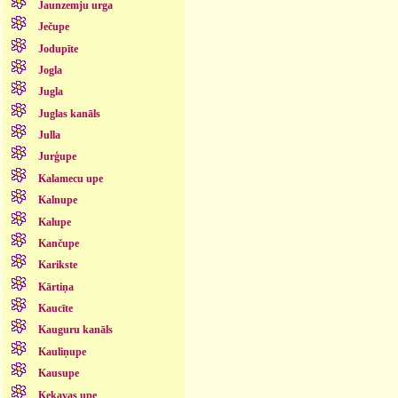
Jaunzemju urga
Ječupe
Jodupīte
Jogla
Jugla
Juglas kanāls
Julla
Jurģupe
Kalamecu upe
Kalnupe
Kalupe
Kančupe
Karikste
Kārtiņa
Kaucīte
Kauguru kanāls
Kauliņupe
Kausupe
Ķekavas upe