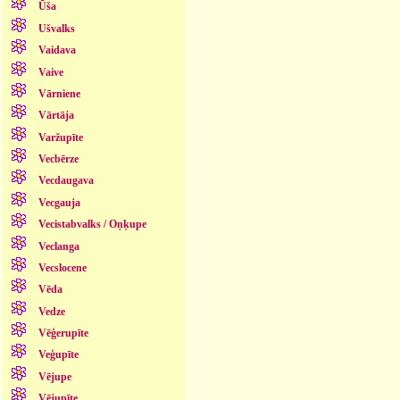
Ūša
Ušvalks
Vaidava
Vaive
Vārniene
Vārtāja
Varžupīte
Vecbērze
Vecdaugava
Vecgauja
Vecistabvalks / Oņķupe
Veclanga
Vecslocene
Vēda
Vedze
Vēģerupīte
Veģupīte
Vējupe
Vējupīte