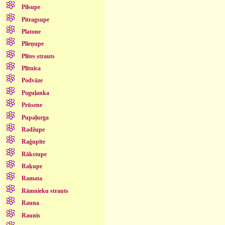
Pilsupe
Pitragsupe
Platone
Plieņupe
Plītes strauts
Plītnīca
Podvāze
Poguļanka
Prūsene
Pupaļurga
Radžupe
Raģupīte
Rākstupe
Raķupe
Ramata
Rāmnieku strauts
Rauna
Raunis