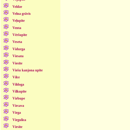
Veldze
Velna grāvis
Veļupīte
Venta
Vēršupīte
Veseta
Vidurga
Viesata
Viesīte
Viešu kanjona upīte
Vilce
Vildoga
Vilkupīte
Virbupe
Vircava
Virga
Virgulica
Virsīte