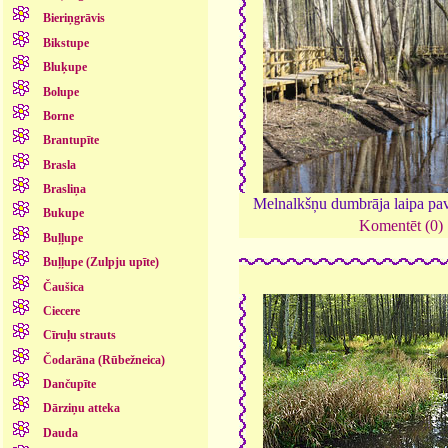
Bieriņgrāvis
Bikstupe
Bluķupe
Bolupe
Borne
Brantupīte
Brasla
Brasliņa
Melnalkšņu dumbrāja laipa pa
Bukupe
Komentēt (0)
Buļļupe
Buļļupe (Zulpju upīte)
Čaušica
Ciecere
Cīruļu strauts
Čodarāna (Rūbežneica)
Dančupīte
Dārziņu atteka
Dauda