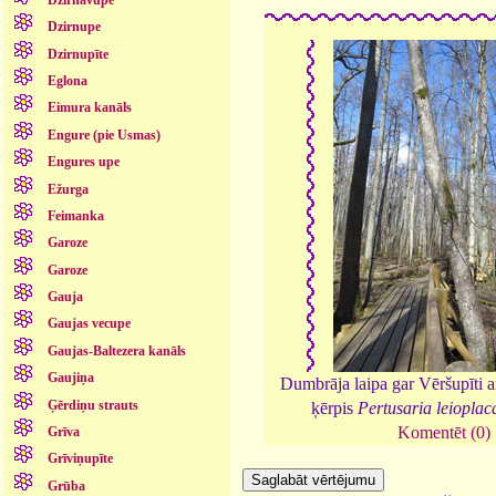
Dzirnupe
Dzirnupīte
Eglona
Eimura kanāls
Engure (pie Usmas)
Engures upe
Ežurga
Feimanka
Garoze
Garoze
Gauja
Gaujas vecupe
Gaujas-Baltezera kanāls
Gaujiņa
Dumbrāja laipa gar Vēršupīti a
Ģērdiņu strauts
ķērpis
Pertusaria leioplac
Komentēt (0)
Grīva
Grīviņupīte
Grūba