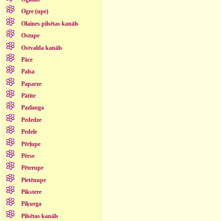
Ogre (upe)
Olaines pilsētas kanāls
Ostupe
Ostvalda kanāls
Pāce
Palsa
Paparze
Pātīte
Pazlauga
Pededze
Pedele
Pērļupe
Pērse
Pēterupe
Pietēnupe
Pikstere
Piķurga
Pilsētas kanāls