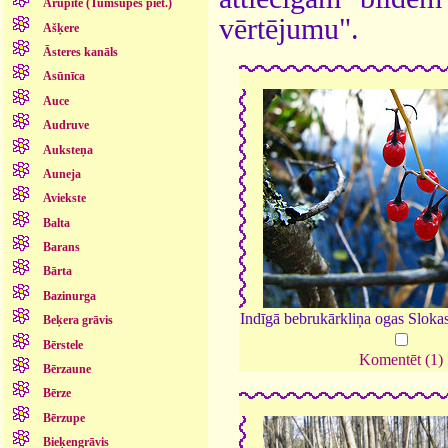
Arupīte (Tumšupes piet.)
vērtējumu".
Ašķere
Āsteres kanāls
Asūnīca
Auce
Audruve
Auksteņa
Auneja
Aviekste
Balta
Barans
Bārta
Bazinurga
Indīgā bebrukārkliņa ogas Slokas
Beķera grāvis
Bērstele
Komentēt (1)
Bērzaune
Bērze
Bērzupe
Bieķengrāvis