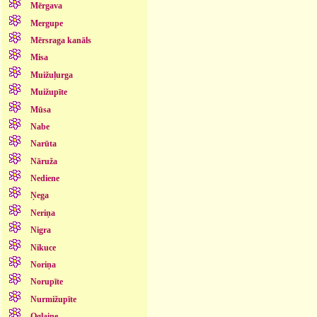
Mērgava
Mergupe
Mērsraga kanāls
Misa
Muižuļurga
Muižupīte
Mūsa
Nabe
Narūta
Nāruža
Nediene
Ņega
Neriņa
Nigra
Nikuce
Noriņa
Norupīte
Nurmižupīte
Oglaine