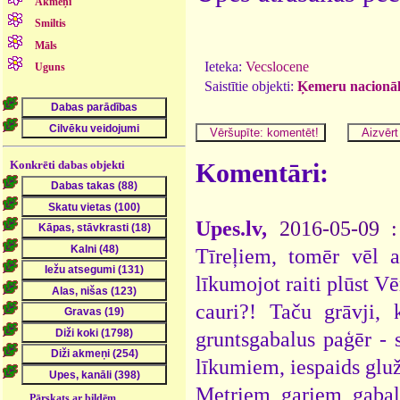
Akmeņi
Smiltis
Māls
Ieteka:
Vecslocene
Uguns
Saistītie objekti:
Ķemeru nacionāl
Konkrēti dabas objekti
Komentāri:
Upes.lv,
2016-05-09 
Tīreļiem, tomēr vēl 
līkumojot raiti plūst V
cauri?! Taču grāvji, 
gruntsgabalus paģēr - 
līkumiem, iespaids gluž
Metriem gariem gabal
Pārskats ar bildēm