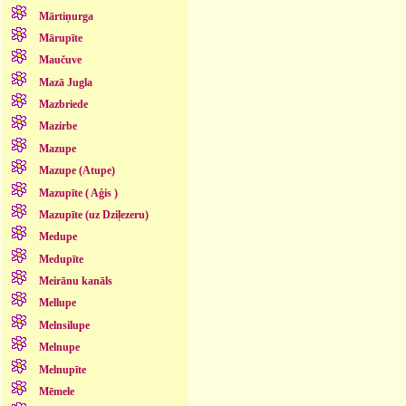
Mārtiņurga
Mārupīte
Maučuve
Mazā Jugla
Mazbriede
Mazirbe
Mazupe
Mazupe (Atupe)
Mazupīte ( Aģis )
Mazupīte (uz Dziļezeru)
Medupe
Medupīte
Meirānu kanāls
Mellupe
Melnsilupe
Melnupe
Melnupīte
Mēmele