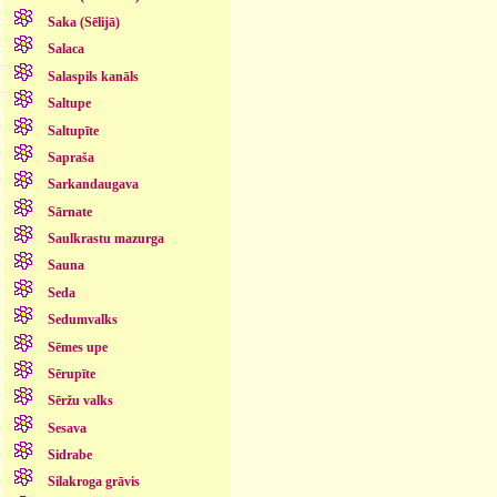
Saka (Sēlijā)
Salaca
Salaspils kanāls
Saltupe
Saltupīte
Sapraša
Sarkandaugava
Sārnate
Saulkrastu mazurga
Sauna
Seda
Sedumvalks
Sēmes upe
Sērupīte
Sēržu valks
Sesava
Sidrabe
Silakroga grāvis