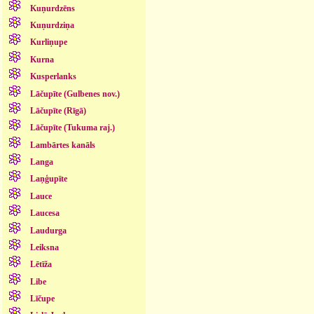
Kuņurdzēns
Kuņurdziņa
Kurliņupe
Kurna
Kusperlanks
Lāčupīte (Gulbenes nov.)
Lāčupīte (Rīgā)
Lāčupīte (Tukuma raj.)
Lambārtes kanāls
Langa
Laņģupīte
Lauce
Laucesa
Laudurga
Leiksna
Lētīža
Libe
Līčupe