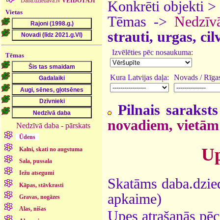
Daba.dziedava.lv
VEIDOTĀJI
Konkrēti objekti >
Vietas
Tēmas ->
Nedzīv
strauti, urgas, ci
Izvēlēties pēc nosaukuma:
Tēmas
Kura Latvijas daļa:
Novads / Rīgas
Pilnais saraksts
novadiem, vietām
Nedzīvā daba - pārskats
Ūdens
Up
Kalni, skati no augstuma
Sala, pussala
Iežu atsegumi
Skatāms daba.dzied
Kāpas, stāvkrasti
apkaime)
Gravas, nogāzes
Alas, nišas
Upes atrašanās pēc