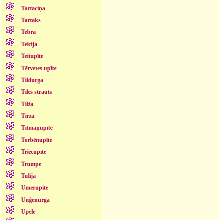
Tartaciņa
Tartaks
Tebra
Teicija
Teitupīte
Tērvetes upīte
Tildurga
Tīles strauts
Tilža
Tirza
Tītmaņupīte
Torbēnupīte
Triecupīte
Trumpe
Tulija
Umerupīte
Unģenurga
Upele