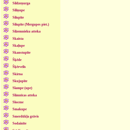
Sildzeņurga
Siliņupe
Silupīte
Silupīte (Mergupes piet.)
Silzemnieku atteka
Skaista
Skaļupe
Skanstupīte
Šķēde
Šķērvelis
Skirna
Skujupīte
Slampe (upe)
Slimnīcas atteka
Slocene
Smakupe
Smerdūkļa grāvis
Sodainīte