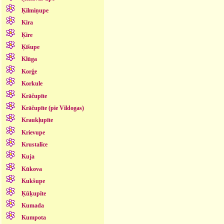
Ķilmiņupe
Kira
Ķire
Ķīšupe
Klūga
Korģe
Korkule
Krāčupīte
Krāčupīte (pie Vildogas)
Kraukļupīte
Krievupe
Krustalīce
Kuja
Kūkova
Kukšupe
Ķūķupīte
Kumada
Kumpota