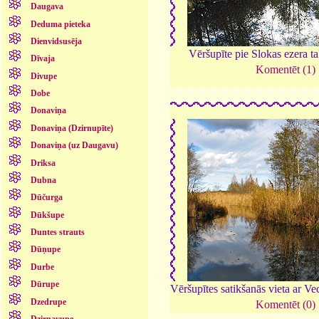
Daugava
Deduma pieteka
Dienvidsusēja
Vēršupīte pie Slokas ezera t
Dīvaja
Komentēt (1)
Divupe
Dobe
Donaviņa
Donaviņa (Dzirnupīte)
Donaviņa (uz Daugavu)
Driksa
Dubna
Dūčurga
Dūkšupe
Duntes strauts
Dūņupe
Durbe
Dūrupe
Vēršupītes satikšanās vieta ar Ve
Dzedrupe
Komentēt (0)
Dzirnavupe