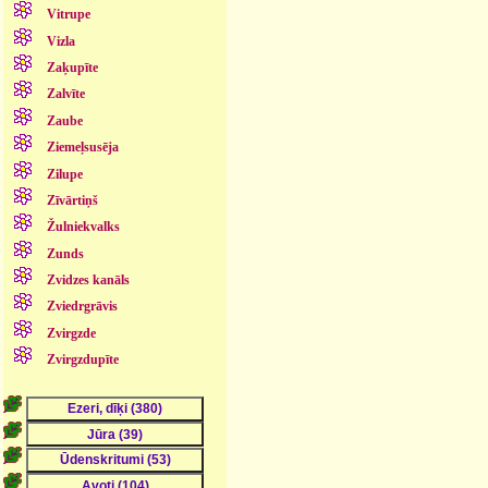
Vitrupe
Vizla
Zaķupīte
Zalvīte
Zaube
Ziemeļsusēja
Zilupe
Zīvārtiņš
Žulniekvalks
Zunds
Zvidzes kanāls
Zviedrgrāvis
Zvirgzde
Zvirgzdupīte