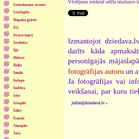
Vērtējums ietekmē attēla atrašanos la
Grundmaņu strauts
Gružupīte
Hapaka grāvis
Iča
Iecava (upe)
Izmantojot dziedava.lv
Iesalnīca
darīts kāda apmaksāt
Iģe
Ilūkste
personīgajās mājaslap
Ilziķe
fotogrāfijas autoru
un a
Imula
Ja fotogrāfijas vai i
Inčupe
Indrica
veikšanai, par kuru ti
Irbe
.
Iršupīte
Īslīce
Īvande
Jāņupīte
Jaša