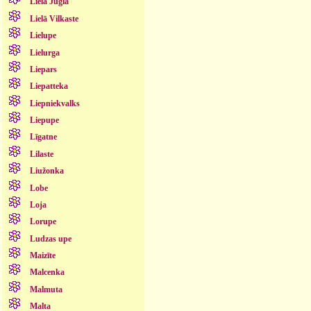
Lielā Jugla
Lielā Vilkaste
Lielupe
Lielurga
Liepars
Liepatteka
Liepniekvalks
Liepupe
Līgatne
Lilaste
Liužonka
Lobe
Loja
Lorupe
Ludzas upe
Maizīte
Malcenka
Malmuta
Malta