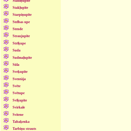
Stādiņupīte
Stakļupīte
Starpiņupīte
Stelbas upe
Stende
Straujupīte
Strīķupe
Suda
Sudmaļupīte
Sūla
Sveķupīte
Sventāja
Svēte
Svētupe
Svīķupīte
Svirkale
Svitene
Tabaķenka
Tarbiņu strauts