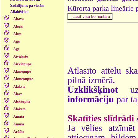
Sadalījums pa vietām
Kūrorta parka lineārie
Alfabētiski:
Abava
Abuls
Abze
Aga
Aģe
Aiviekste
Aizklāņupe
Atlasīto attēlu sk
Akmeņupe
pilnā izmērā.
Akmeņupīte
Alakste
Uzklikšķinot
uz 
Ālave
informāciju
par ta
Alekšupīte
Alokste
Skatīties slīdrādi
Amata
Amula
Ja vēlies atzīmēt 
Arālīte
attiecīgām bildē