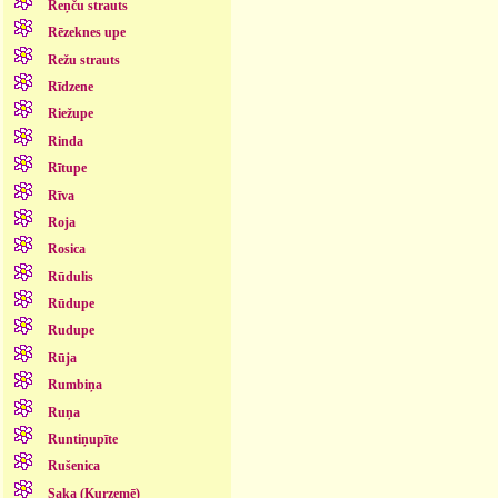
Reņču strauts
Rēzeknes upe
Režu strauts
Rīdzene
Riežupe
Rinda
Rītupe
Rīva
Roja
Rosica
Rūdulis
Rūdupe
Rudupe
Rūja
Rumbiņa
Ruņa
Runtiņupīte
Rušenica
Saka (Kurzemē)