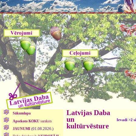
Latvijas Daba
Sākumlapa
un
Ievadi >2 s
Apsekoto KOKU
saraksts
kultūrvēsture
(01.08.2026.)
JAUNUMI