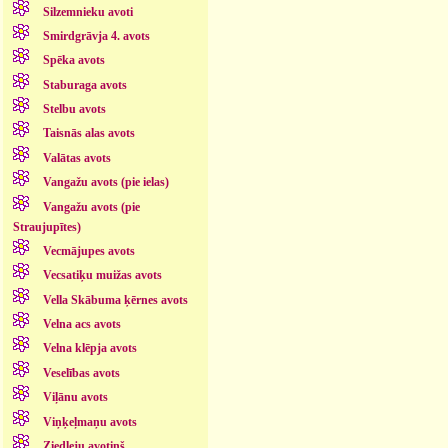
Silzemnieku avoti
Smirdgrāvja 4. avots
Spēka avots
Staburaga avots
Stelbu avots
Taisnās alas avots
Valātas avots
Vangažu avots (pie ielas)
Vangažu avots (pie
Straujupītes)
Vecmājupes avots
Vecsatiķu muižas avots
Vella Skābuma ķērnes avots
Velna acs avots
Velna klēpja avots
Veselības avots
Viļānu avots
Viņķeļmaņu avots
Ziedleju avotiņš