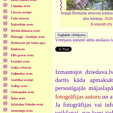
Ceļmalas avots
Cieceres avotiņš
Senajā Bertrama sēravota izteka
sēra ietekme,
2020
Čužu sēravots
Komentēt (0)
Dakterlejas avots
Dāvida dzirnavu avoti
Dižruņģu - Avotlejas avots
Vērtējums ietekmē attēla atrašanos la
Dzelzsavots pie Sedas upes
Dzidravots
Elles gravas avots
Estrādes avots
Gaiķu svētavots
Izmantojot dziedava.lv
Gaiļmuižas avots
darīts kāda apmaksāt
Gudrības avotiņš
Gulbju avots
personīgajās mājaslap
Gūtmaņalas avots
fotogrāfijas autoru
un a
Īļaku avots
Ja fotogrāfijas vai i
Inčukalna Velnalas avots
Jaunzemju avots
veikšanai, par kuru ti