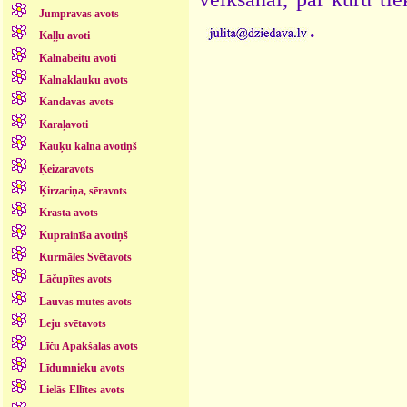
Jumpravas avots
.
Kaļļu avoti
Kalnabeitu avoti
Kalnaklauku avots
Kandavas avots
Karaļavoti
Kauķu kalna avotiņš
Ķeizaravots
Ķirzaciņa, sēravots
Krasta avots
Kuprainīša avotiņš
Kurmāles Svētavots
Lāčupītes avots
Lauvas mutes avots
Leju svētavots
Līču Apakšalas avots
Līdumnieku avots
Lielās Ellītes avots