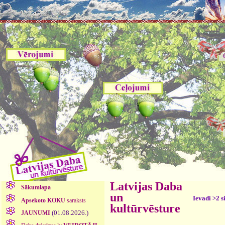
Latvijas Daba
Sākumlapa
un
Ievadi >2 s
Apsekoto KOKU
saraksts
kultūrvēsture
(01.08.2026.)
JAUNUMI