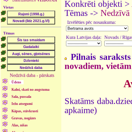
Daba.dziedava.lv
VEIDOTĀJI
Konkrēti objekti >
Vietas
Tēmas ->
Nedzīvā
Izvēlēties pēc nosaukuma:
Tēmas
Kura Latvijas daļa:
Novads / Rīgas
Pilnais saraksts
novadiem, vietām
Nedzīvā daba - pārskats
A
Ūdens
Kalni, skati no augstuma
Sala, pussala
Skatāms daba.dzied
Iežu atsegumi
apkaime)
Kāpas, stāvkrasti
Gravas, nogāzes
Alas, nišas