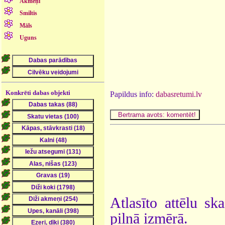
Akmeņi
Smiltis
Māls
Uguns
Konkrēti dabas objekti
Papildus info:
dabasretumi.lv
Atlasīto attēlu sk
pilnā izmērā.