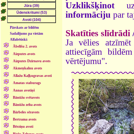
Uzklikšķinot
uz 
informāciju
par ta
Pārskats ar bildēm
Skatīties slīdrādi
Sadalījums pa vietām
Alfabētiski:
Ja vēlies atzīmēt 
Ābelīšu 2. avots
attiecīgām bildē
Aizputes avots
vērtējumu".
Aizputes Dzirnavu avots
Akmeņkalnu avots
Allažu Kaļķugravas avoti
Amatas staburags
Annas avotiņš
Bānūžu svētavots
Bānūžu zelta avots
Bārbeles sēravots
Bertrama avots
Bērziņu avoti
Biržu Zeltenes avots