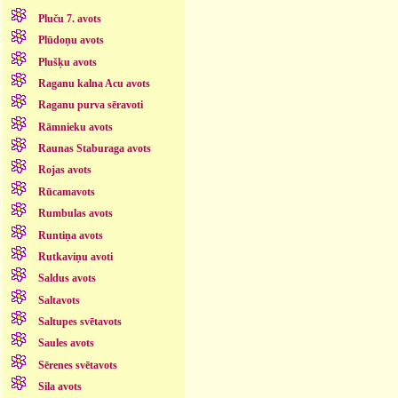
Pluču 7. avots
Plūdoņu avots
Plušķu avots
Raganu kalna Acu avots
Raganu purva sēravoti
Rāmnieku avots
Raunas Staburaga avots
Rojas avots
Rūcamavots
Rumbulas avots
Runtiņa avots
Rutkaviņu avoti
Saldus avots
Saltavots
Saltupes svētavots
Saules avots
Sērenes svētavots
Sila avots