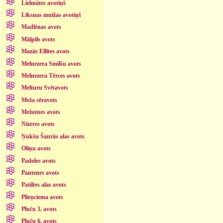
Lielmātes avotiņš
Līksnas muižas avotiņš
Madlēnas avots
Mālpils avots
Mazās Ellītes avots
Melnezera Smilšu avots
Melnezera Tērces avots
Melturu Svētavots
Meža sēravots
Mežotnes avots
Nīzeres avots
Ņukšu Šaurās alas avots
Oliņu avots
Padoles avots
Pantenes avots
Patiltes alas avots
Plieņciema avots
Pluču 3. avots
Pluču 6. avots