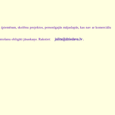
os (piemēram, skolēnu projektos, personīgajās mājaslapās, kas nav ar komerciālu
.
antošanu obligāti jāsaskaņo. Rakstiet: