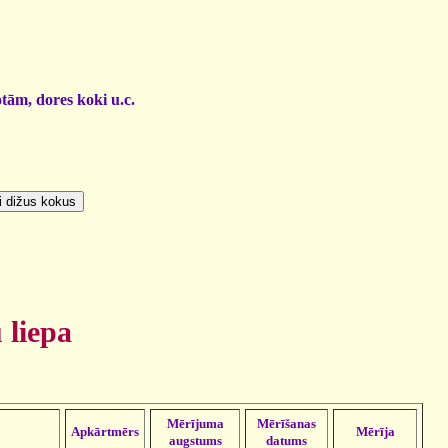
otām, dores koki u.c.
 liepa
Mērījuma
Mērīšanas
Apkārtmērs
Mērīja
augstums
datums