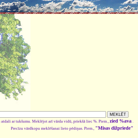
zied %ava
 atdali ar tukšumu. Meklējot arī vārda vidū, priekšā liec %. Piem.,
.
"Misas dižpriede"
Precīzu vārdkopu meklēšanai lieto pēdiņas. Piem.,