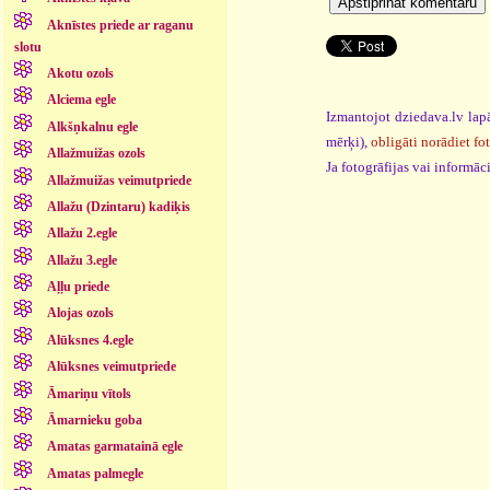
Aknīstes priede ar raganu
slotu
Akotu ozols
Alciema egle
Izmantojot dziedava.lv lapā
Alkšņkalnu egle
mērķi),
obligāti norādiet fo
Allažmuižas ozols
Ja fotogrāfijas vai informā
Allažmuižas veimutpriede
Allažu (Dzintaru) kadiķis
Allažu 2.egle
Allažu 3.egle
Aļļu priede
Alojas ozols
Alūksnes 4.egle
Alūksnes veimutpriede
Āmariņu vītols
Āmarnieku goba
Amatas garmatainā egle
Amatas palmegle