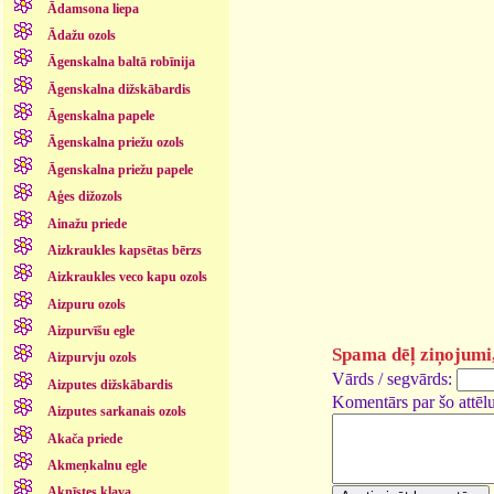
Ādamsona liepa
Ādažu ozols
Āgenskalna baltā robīnija
Āgenskalna dižskābardis
Āgenskalna papele
Āgenskalna priežu ozols
Āgenskalna priežu papele
Aģes dižozols
Ainažu priede
Aizkraukles kapsētas bērzs
Aizkraukles veco kapu ozols
Aizpuru ozols
Aizpurvīšu egle
Spama dēļ ziņojumi, 
Aizpurvju ozols
Vārds / segvārds:
Aizputes dižskābardis
Komentārs par šo attēlu
Aizputes sarkanais ozols
Akača priede
Akmeņkalnu egle
Aknīstes kļava