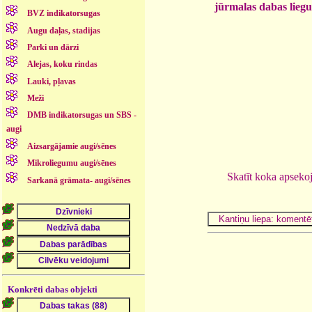
jūrmalas dabas lieg
BVZ indikatorsugas
Augu daļas, stadijas
Parki un dārzi
Alejas, koku rindas
Lauki, pļavas
Meži
DMB indikatorsugas un SBS -
augi
Aizsargājamie augi/sēnes
Mikroliegumu augi/sēnes
Skatīt koka apseko
Sarkanā grāmata- augi/sēnes
Konkrēti dabas objekti