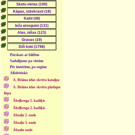
Pārskats ar bildēm
Sadalījums pa vietām
Pēc izmēriem, pa sugām
Alfabētiski:
A. Briāna ielas skvēra katalpa
A. Briāna ielas skvēra platlapu
liepa
Ābeļkroga 1. kadiķis
Ābeļkroga 2. kadiķis
Abzaļu 2. ozols
Abzaļu 3. ozols
Abzalu ozols