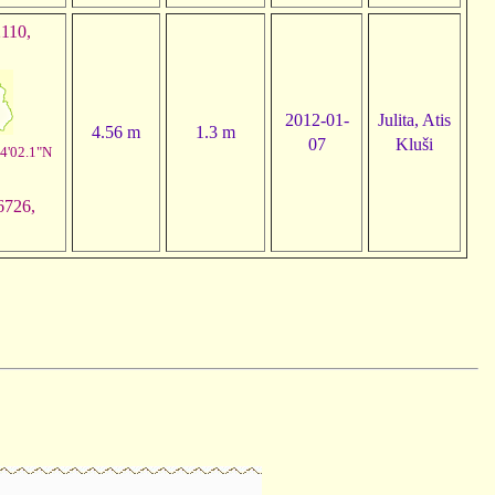
110,
2012-01-
Julita, Atis
4.56 m
1.3 m
07
Kluši
4'02.1"N
6726,