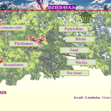
DZIEDAVA.lv
 un
Ievadi >2 simbolus.
Vārdus