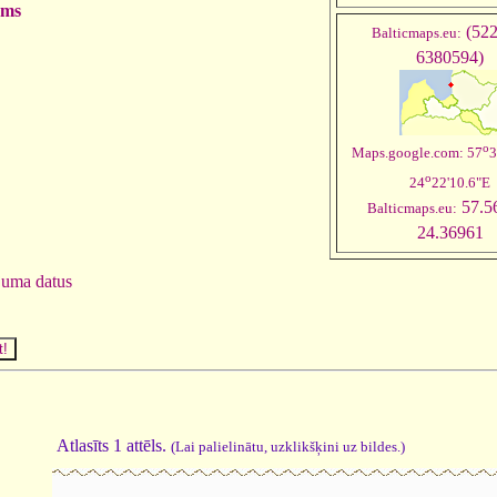
ums
(522
Balticmaps.eu:
6380594)
o
Maps.google.com: 57
3
o
24
22'10.6"E
57.5
Balticmaps.eu:
24.36961
juma datus
Atlasīts 1 attēls.
(Lai palielinātu, uzklikšķini uz bildes.)