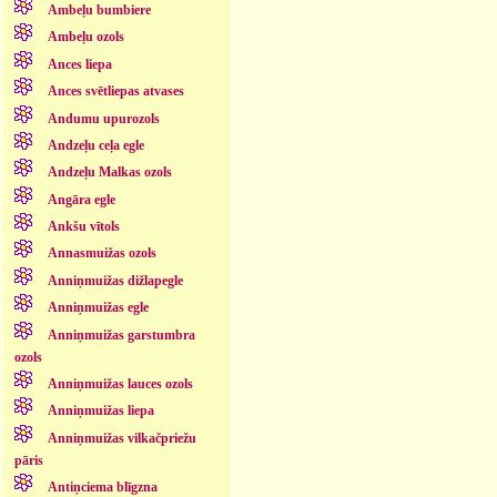
Ambeļu bumbiere
Ambeļu ozols
Ances liepa
Ances svētliepas atvases
Andumu upurozols
Andzeļu ceļa egle
Andzeļu Malkas ozols
Angāra egle
Ankšu vītols
Annasmuižas ozols
Anniņmuižas dižlapegle
Anniņmuižas egle
Anniņmuižas garstumbra
ozols
Anniņmuižas lauces ozols
Anniņmuižas liepa
Anniņmuižas vilkačpriežu
pāris
Antiņciema blīgzna