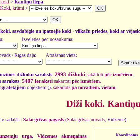
 koki
>
Kantiņu liepa
Koki, krūmi
>
žkoki, savdabīgie un īpatnējie koki - vilkaču priedes, koki ar vējasl
u:
Izvēlēties pēc nosaukuma:
vads / Rīgas daļa:
Atrašanās vieta:
2993 dižkoki
nozīmes dižkoku saraksts
:
sakārtoti
pēc izmēriem
.
5407 ieraksti
 saraksts
:
sakārtoti
pēc izmēriem
.
tografētajiem
objektiem (
),
sakārtots
pa novadiem, vietām
.
Diži koki. Kantiņu
lv sadaļās :
Salacgrīvas pagasts
(
Salacgrīvas novads
, Vidzeme)
Koordinātas
unzemju urga
,
Vidzemes akmeņainās