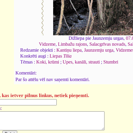
Dižliepa pie Jaunzemju urgas,
07.
Vidzeme
,
Limbažu rajons
,
Salacgrīvas novads
,
Sa
Redzamie objekti :
Kantiņu liepa
,
Jaunzemju urga
,
Vidzemes
Konkrēti augi :
Liepas
Tilia
Tēmas :
Koki, krūmi
;
Upes, kanāli, strauti
;
Stumbri
Komentāri:
Par šo attēlu vēl nav saņemti komentāri.
kas ietver pilnus linkus, netiek pieņemti.
: