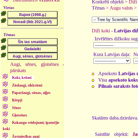
Daba.dziedava.lv
VEIDOTĀJI
Konkrēti objekti >
Diži
Vietas
Tēmas >
Augu valsts
>
Diži koki
-
Latvijas di
Tēmas
Izvēlēties dižkoku sug
Kura Latvijas daļa:
No
Augi, sēnes, gļotsēnes -
pārskats
Apsekoto
Latvijas 
Koki, krūmi
Visu
apsekoto koku
Ziedaugi, sīkkrūmi
Pilnais saraksts fo
Paparžaugi, sūnas, aļģes
Ķērpji
Sēnes
Gļotsēnes
Skatāms daba.dziedava.
Kokaugu veidojumi; īpatnējie
koki
Saistītie objekti:
Ja
Ārstniecības augi