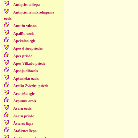
Antiņciema liepa
Antiņciema mikrolieguma
ozols
Antužu vīksna
Apalīšu ozols
Apekalna egle
Apes dvīņupriedes
Apes priede
Apes Vilkaču priede
Apsāja dižozols
Apšenieku ozols
Āraišu Zviedru priede
Aroniešu egle
Ārputnu ozols
Asaru ozols
Asaru priede
Āsteres liepa
Atašienes liepa