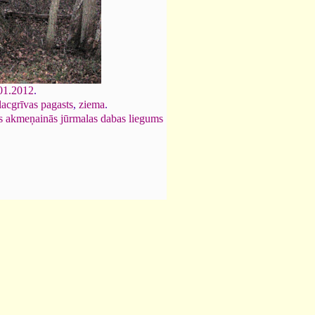
01.2012
.
lacgrīvas pagasts
,
ziema
.
 akmeņainās jūrmalas dabas liegums