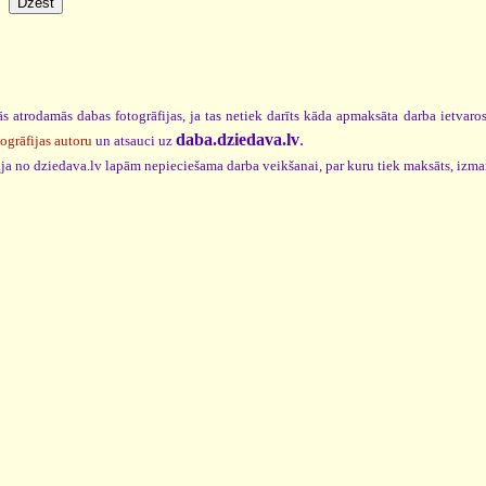
s atrodamās dabas fotogrāfijas, ja tas netiek darīts kāda apmaksāta darba ietvar
daba.dziedava.lv
.
togrāfijas autoru
un atsauci uz
cija no dziedava.lv lapām nepieciešama darba veikšanai, par kuru tiek maksāts, izm