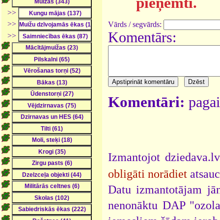
pieņemti.
>>
>>
Vārds / segvārds:
Komentārs:
>>
Komentāri:
pagai
Izmantojot dziedava.l
obligāti norādiet
atsauc
Datu izmantotājam jāno
nenonāktu DAP "ozola"