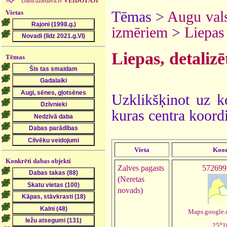
Daba.dziedava.lv
VEIDOTĀJI
Vietas
Tēmas >
Augu vals
izmēriem
>
Liepas
Liepas, detalizē
Tēmas
Uzklikšķinot uz ko
kuras centra koordi
Vieta
Koor
Konkrēti dabas objekti
Zalves pagasts
572699
(
Neretas
novads
)
Maps.google.
o
25
1