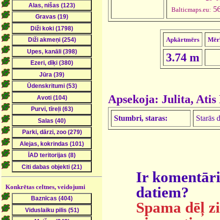
56
Balticmaps.eu:
Apkārtmērs
Mēr
3.74 m
Apsekoja: Julita, Atis
Stumbri, staras:
Starās 
Ir komentāri
Konkrētas celtnes, veidojumi
datiem?
Spama dēļ zi