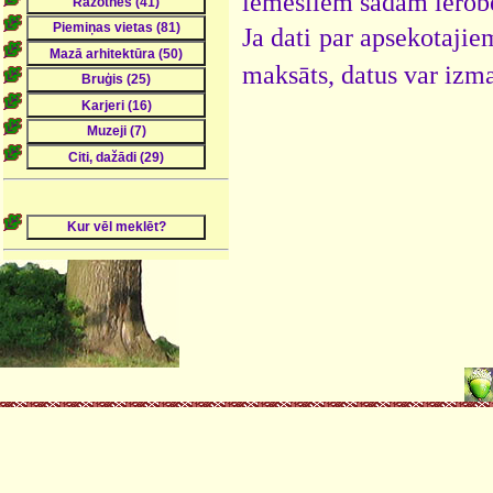
iemesliem šādam ier
Ja dati par apsekotaji
maksāts, datus var izm