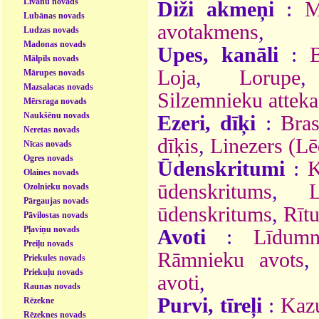
Līvānu novads
Diži akmeņi
:
M
Lubānas novads
avotakmens
,
Ludzas novads
Madonas novads
Upes, kanāli
:
B
Mālpils novads
Loja
,
Lorupe
Mārupes novads
Mazsalacas novads
Silzemnieku atteka
Mērsraga novads
Naukšēnu novads
Ezeri, dīķi
:
Bras
Neretas novads
dīķis
,
Linezers (Lē
Nīcas novads
Ogres novads
Ūdenskritumi
:
K
Olaines novads
ūdenskritums
,
Ozolnieku novads
Pārgaujas novads
ūdenskritums
,
Rīt
Pāvilostas novads
Pļaviņu novads
Avoti
:
Līdumn
Preiļu novads
Rāmnieku avots
Priekules novads
Priekuļu novads
avoti
,
Raunas novads
Purvi, tīreļi
:
Kaz
Rēzekne
Rēzeknes novads