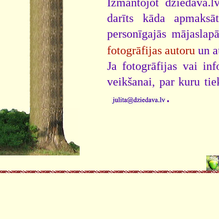
Izmantojot dziedava.lv
darīts kāda apmaksāt
personīgajās mājaslap
fotogrāfijas autoru
un a
Ja fotogrāfijas vai i
veikšanai, par kuru ti
.