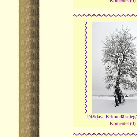
Komentēt (0)
Dižkļava Krimuldā snieg
Komentēt (0)