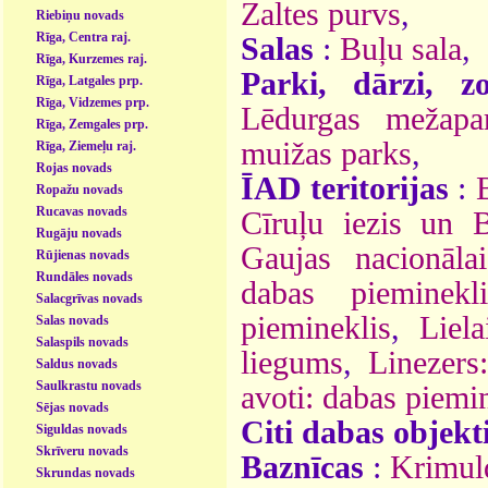
Zaltes purvs
,
Riebiņu novads
Rīga, Centra raj.
Salas
:
Buļu sala
,
Rīga, Kurzemes raj.
Parki, dārzi, z
Rīga, Latgales prp.
Rīga, Vidzemes prp.
Lēdurgas mežapa
Rīga, Zemgales prp.
muižas parks
,
Rīga, Ziemeļu raj.
Rojas novads
ĪAD teritorijas
:
Ropažu novads
Rucavas novads
Cīruļu iezis un B
Rugāju novads
Gaujas nacionāla
Rūjienas novads
Rundāles novads
dabas pieminekli
Salacgrīvas novads
piemineklis
,
Liel
Salas novads
Salaspils novads
liegums
,
Linezers
Saldus novads
Saulkrastu novads
avoti: dabas piemi
Sējas novads
Citi dabas objekt
Siguldas novads
Skrīveru novads
Baznīcas
:
Krimul
Skrundas novads