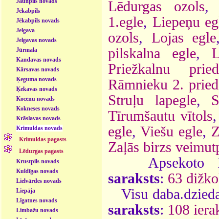
Jaunpils novads
Lēdurgas ozols
Jēkabpils
1.egle
,
Liepeņu eg
Jēkabpils novads
Jelgava
ozols
,
Lojas egle
Jelgavas novads
pilskalna egle
,
L
Jūrmala
Kandavas novads
Priežkalnu pried
Kārsavas novads
Ķeguma novads
Rāmnieku 2. pried
Ķekavas novads
Struļu lapegle
,
S
Kocēnu novads
Kokneses novads
Tīrumšautu vītols
Krāslavas novads
egle
,
Viešu egle
,
Z
Krimuldas novads
Krimuldas pagasts
Zaļās birzs veimut
Lēdurgas pagasts
Apsekoto
Krustpils novads
Kuldīgas novads
saraksts
:
63 dižko
Lielvārdes novads
Visu daba.dzieda
Liepāja
Līgatnes novads
saraksts
:
108 ierak
Limbažu novads