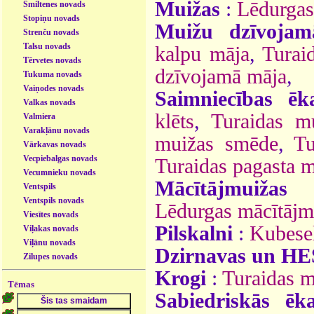
Muižas
:
Lēdurgas
Smiltenes novads
Stopiņu novads
Muižu dzīvojam
Strenču novads
Talsu novads
kalpu māja
,
Turai
Tērvetes novads
dzīvojamā māja
,
Tukuma novads
Vaiņodes novads
Saimniecības ēk
Valkas novads
klēts
,
Turaidas mu
Valmiera
Varakļānu novads
muižas smēde
,
Tu
Vārkavas novads
Vecpiebalgas novads
Turaidas pagasta m
Vecumnieku novads
Mācītājmuižas
Ventspils
Ventspils novads
Lēdurgas mācītājm
Viesītes novads
Pilskalni
:
Kubesel
Viļakas novads
Viļānu novads
Dzirnavas un HE
Zilupes novads
Krogi
:
Turaidas m
Tēmas
Sabiedriskās ēk