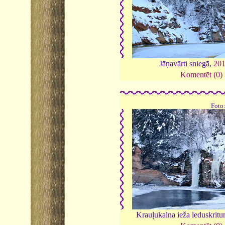
Jāņavārti sniegā,
20
Komentēt (0)
Foto
Krauļukalna ieža leduskrit