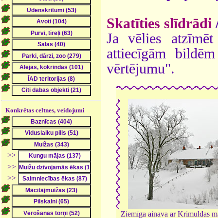
Skatīties slīdrādi
Ja vēlies atzīmēt 
attiecīgām bildē
vērtējumu".
Konkrētas celtnes, veidojumi
>>
>>
>>
Ziemīga ainava ar Krimuldas m