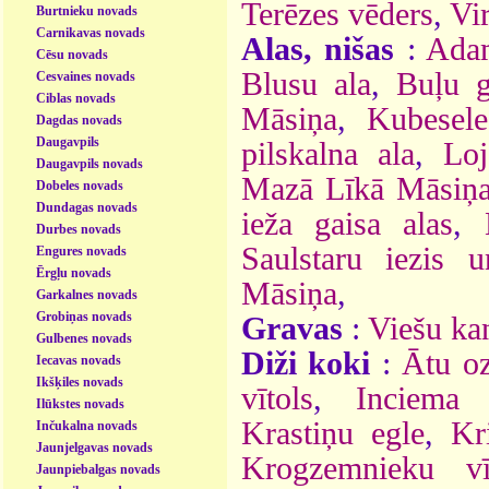
Terēzes vēders
,
Vir
Burtnieku novads
Carnikavas novads
Alas, nišas
:
Adam
Cēsu novads
Blusu ala
,
Buļu g
Cesvaines novads
Ciblas novads
Māsiņa
,
Kubesele
Dagdas novads
Daugavpils
pilskalna ala
,
Loj
Daugavpils novads
Mazā Līkā Māsiņ
Dobeles novads
Dundagas novads
ieža gaisa alas
,
Durbes novads
Saulstaru iezis u
Engures novads
Ērgļu novads
Māsiņa
,
Garkalnes novads
Grobiņas novads
Gravas
:
Viešu ka
Gulbenes novads
Diži koki
:
Ātu oz
Iecavas novads
Ikšķiles novads
vītols
,
Inciema 
Ilūkstes novads
Krastiņu egle
,
Kr
Inčukalna novads
Jaunjelgavas novads
Krogzemnieku vī
Jaunpiebalgas novads