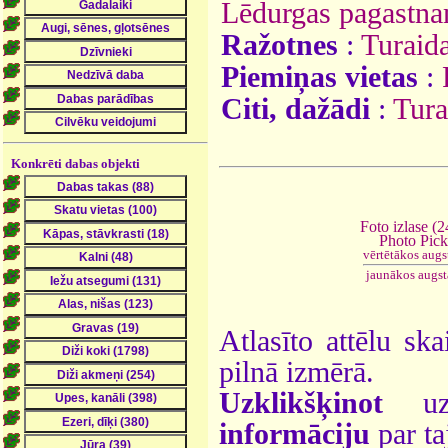
Lēdurgas pagastn
Ražotnes
:
Turaida
Piemiņas vietas
:
Citi, dažādi
:
Tura
Konkrēti dabas objekti
Foto izlase (2
Photo Pick
vērtētākos augs
jaunākos augs
Atlasīto attēlu ska
pilnā izmērā.
Uzklikšķinot
uz 
informāciju
par ta