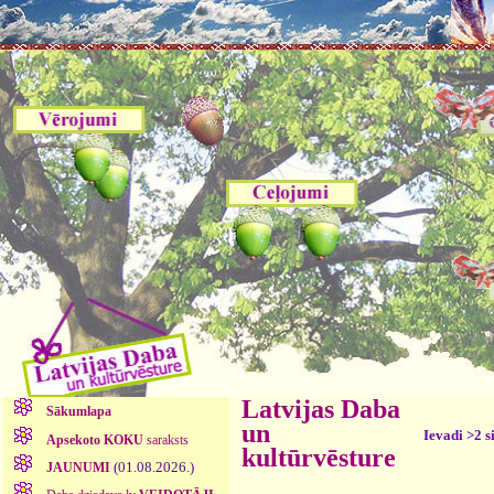
Latvijas Daba
Sākumlapa
un
Ievadi >2 s
Apsekoto KOKU
saraksts
kultūrvēsture
(01.08.2026.)
JAUNUMI