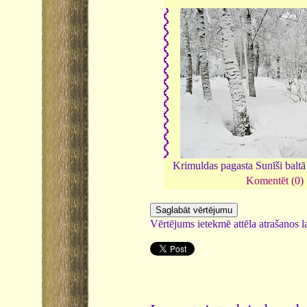
Krimuldas pagasta Sunīši baltā
Komentēt (0)
Vērtējums ietekmē attēla atrašanos la