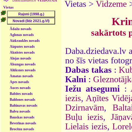
Daba.dziedava.lv
VEIDOTĀJI
Vietas >
Vidzeme
Vietas
Krim
Ādažu novads
sakārtots 
Aglonas novads
Aizkraukles novads
Aizputes novads
Daba.dziedava.lv a
Aknīstes novads
no šīs vietas fotogr
Alojas novads
Alsungas novads
Dabas takas
:
Kub
Alūksnes novads
Amatas novads
Kalni
:
Gleznotājk
Apes novads
Iežu atsegumi
:
Auces novads
Babītes novads
iezis
,
Aņītes Vidēja
Baldones novads
Dzirnavām
,
Balta
Baltinavas novads
Balvu novads
Buļu iezis
,
Jāņav
Bauskas novads
Beverīnas novads
Lielais iezis
,
Lorel
Brocēnu novads