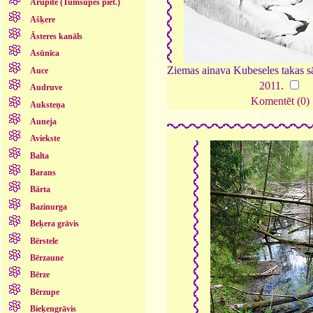
Arupīte (Tumšupes piet.)
Ašķere
Āsteres kanāls
Asūnīca
Ziemas ainava Kubeseles takas 
Auce
2011
.
Audruve
Komentēt (0)
Auksteņa
Auneja
Aviekste
Balta
Barans
Bārta
Bazinurga
Beķera grāvis
Bērstele
Bērzaune
Bērze
Bērzupe
Bieķengrāvis