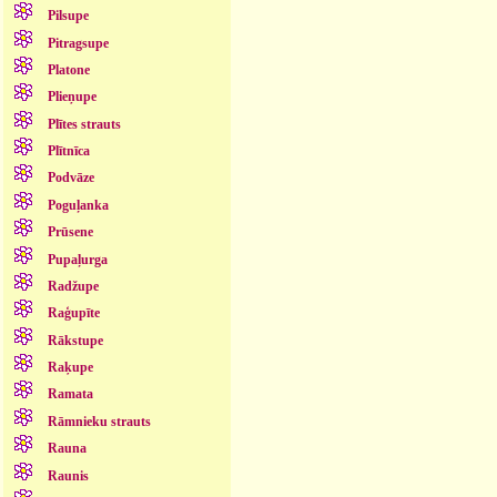
Pilsupe
Pitragsupe
Platone
Plieņupe
Plītes strauts
Plītnīca
Podvāze
Poguļanka
Prūsene
Pupaļurga
Radžupe
Raģupīte
Rākstupe
Raķupe
Ramata
Rāmnieku strauts
Rauna
Raunis