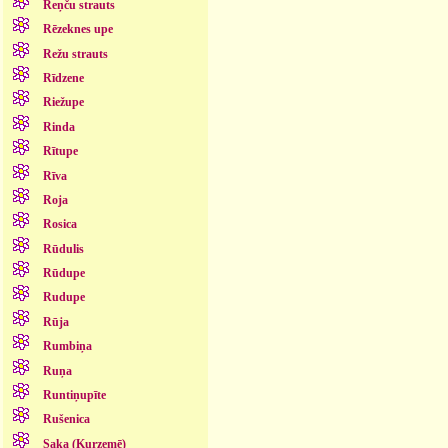
Reņču strauts
Rēzeknes upe
Režu strauts
Rīdzene
Riežupe
Rinda
Rītupe
Rīva
Roja
Rosica
Rūdulis
Rūdupe
Rudupe
Rūja
Rumbiņa
Ruņa
Runtiņupīte
Rušenica
Saka (Kurzemē)