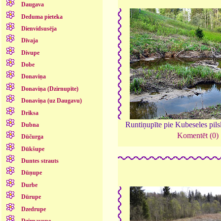
Daugava
Deduma pieteka
Dienvidsusēja
Dīvaja
Divupe
Dobe
Donaviņa
Donaviņa (Dzirnupīte)
Donaviņa (uz Daugavu)
Driksa
Runtiņupīte pie Kubeseles pil
Dubna
Komentēt (0)
Dūčurga
Dūkšupe
Duntes strauts
Dūņupe
Durbe
Dūrupe
Dzedrupe
Dzirnavupe