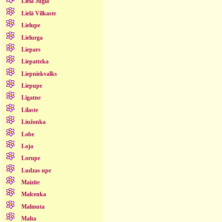
Lielā Jugla
Lielā Vilkaste
Lielupe
Lielurga
Liepars
Liepatteka
Liepniekvalks
Liepupe
Līgatne
Lilaste
Liužonka
Lobe
Loja
Lorupe
Ludzas upe
Maizīte
Malcenka
Malmuta
Malta