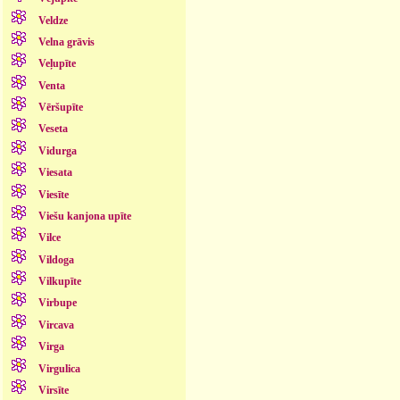
Veldze
Velna grāvis
Veļupīte
Venta
Vēršupīte
Veseta
Vidurga
Viesata
Viesīte
Viešu kanjona upīte
Vilce
Vildoga
Vilkupīte
Virbupe
Vircava
Virga
Virgulica
Virsīte