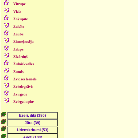
Vitrupe
Vizla
Zaķupīte
Zalvīte
Zaube
Ziemeļsusēja
Zilupe
Zīvārtiņš
Žulniekvalks
Zunds
Zvidzes kanāls
Zviedrgrāvis
Zvirgzde
Zvirgzdupīte