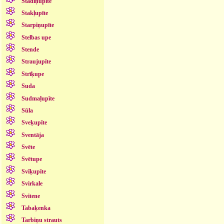
Stādiņupīte
Stakļupīte
Starpiņupīte
Stelbas upe
Stende
Straujupīte
Strīķupe
Suda
Sudmaļupīte
Sūla
Sveķupīte
Sventāja
Svēte
Svētupe
Svīķupīte
Svirkale
Svitene
Tabaķenka
Tarbiņu strauts