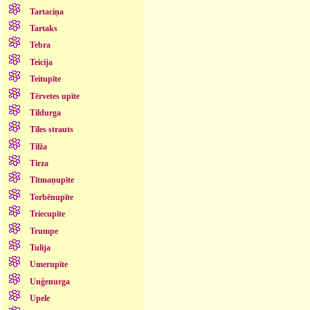
Tartaciņa
Tartaks
Tebra
Teicija
Teitupīte
Tērvetes upīte
Tildurga
Tīles strauts
Tilža
Tirza
Tītmaņupīte
Torbēnupīte
Triecupīte
Trumpe
Tulija
Umerupīte
Unģenurga
Upele