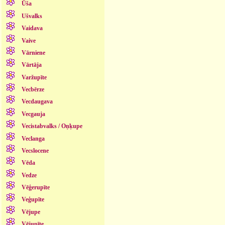
Ūša
Ušvalks
Vaidava
Vaive
Vārniene
Vārtāja
Varžupīte
Vecbērze
Vecdaugava
Vecgauja
Vecistabvalks / Oņķupe
Veclanga
Vecslocene
Vēda
Vedze
Vēģerupīte
Veģupīte
Vējupe
Vējupīte