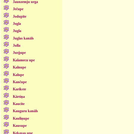
Jaunzemju urga
Ječupe
Jodupīte
Jogla
Jugla
Juglas kanāls
Julla
Jurģupe
Kalamecu upe
Kalnupe
Kalupe
Kančupe
Karikste
Kārtiņa
Kaucīte
Kauguru kanāls
Kauliņupe
Kausupe
Ķekavas upe