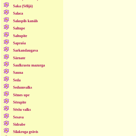
Saka (Sēlijā)
Salaca
Salaspils kanāls
Saltupe
Saltupīte
Sapraša
Sarkandaugava
Sārnate
Saulkrastu mazurga
Sauna
Seda
Sedumvalks
Sēmes upe
Sērupīte
Sēržu valks
Sesava
Sidrabe
Silakroga grāvis