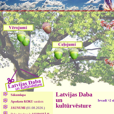
Latvijas Daba
Sākumlapa
un
Ievadi >2 s
Apsekoto KOKU
saraksts
kultūrvēsture
(01.08.2026.)
JAUNUMI