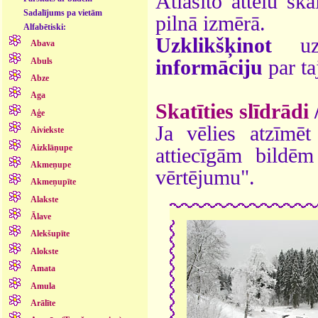
Atlasīto attēlu ska
Sadalījums pa vietām
pilnā izmērā.
Alfabētiski:
Uzklikšķinot
uz 
Abava
Abuls
informāciju
par ta
Abze
Aga
Skatīties slīdrādi
Aģe
Ja vēlies atzīmēt 
Aiviekste
Aizklāņupe
attiecīgām bildē
Akmeņupe
vērtējumu".
Akmeņupīte
Alakste
Ālave
Alekšupīte
Alokste
Amata
Amula
Arālīte