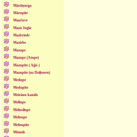
Mārtiņurga
Mārupīte
Maučuve
Mazā Jugla
Mazbriede
Mazirbe
Mazupe
Mazupe (Atupe)
Mazupīte ( Aģis )
Mazupīte (uz Dziļezeru)
Medupe
Medupīte
Meirānu kanāls
Mellupe
Melnsilupe
Melnupe
Melnupīte
Mēmele