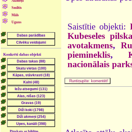
Akmeņi
Smiltis
Māls
Uguns
Saistītie objekti:
Kubeseles pilska
avotakmens
,
Ru
piemineklis
,
Konkrēti dabas objekti
nacionālais park
Pārskats ar bildēm