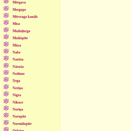
Mērgava
Mergupe
Mērsraga kanāls
Misa
Muižuļurga
Muižupīte
Mūsa
Nabe
Narūta
Nāruža
Nediene
Ņega
Neriņa
Nigra
Nikuce
Noriņa
Norupīte
Nurmižupīte
Oglaine