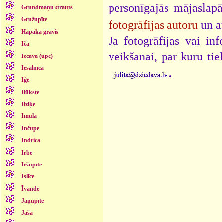
personīgajās mājaslap
Grundmaņu strauts
Gružupīte
fotogrāfijas autoru
un a
Hapaka grāvis
Ja fotogrāfijas vai i
Iča
veikšanai, par kuru ti
Iecava (upe)
.
Iesalnīca
Iģe
Ilūkste
Ilziķe
Imula
Inčupe
Indrica
Irbe
Iršupīte
Īslīce
Īvande
Jāņupīte
Jaša