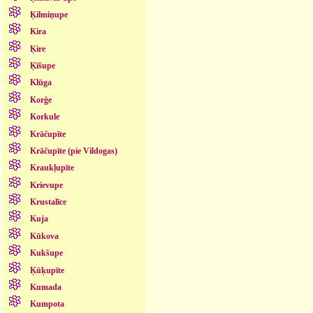
Ķilmiņupe
Kira
Ķire
Ķīšupe
Klūga
Korģe
Korkule
Krāčupīte
Krāčupīte (pie Vildogas)
Kraukļupīte
Krievupe
Krustalīce
Kuja
Kūkova
Kukšupe
Ķūķupīte
Kumada
Kumpota