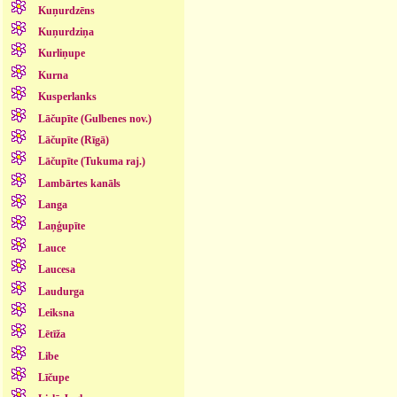
Kuņurdzēns
Kuņurdziņa
Kurliņupe
Kurna
Kusperlanks
Lāčupīte (Gulbenes nov.)
Lāčupīte (Rīgā)
Lāčupīte (Tukuma raj.)
Lambārtes kanāls
Langa
Laņģupīte
Lauce
Laucesa
Laudurga
Leiksna
Lētīža
Libe
Līčupe