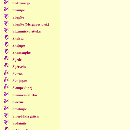
Sildzeņurga
Siliņupe
Silupīte
Silupīte (Mergupes piet.)
Silzemnieku atteka
Skaista
Skaļupe
Skanstupīte
Šķēde
Šķērvelis
Skirna
Skujupīte
Slampe (upe)
Slimnīcas atteka
Slocene
Smakupe
Smerdūkļa grāvis
Sodainīte