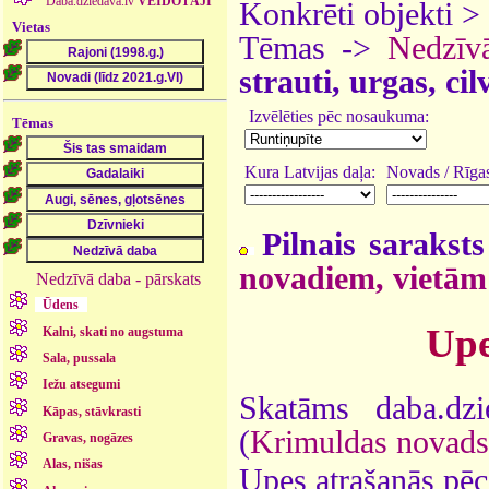
Daba.dziedava.lv
VEIDOTĀJI
Konkrēti objekti >
Vietas
Tēmas ->
Nedzīv
strauti, urgas, ci
Izvēlēties pēc nosaukuma:
Tēmas
Kura Latvijas daļa:
Novads / Rīgas
Pilnais saraksts
novadiem, vietām
Nedzīvā daba - pārskats
Ūdens
Upe
Kalni, skati no augstuma
Sala, pussala
Iežu atsegumi
Skatāms daba.dz
Kāpas, stāvkrasti
(
Krimuldas novads
Gravas, nogāzes
Alas, nišas
Upes atrašanās pēc