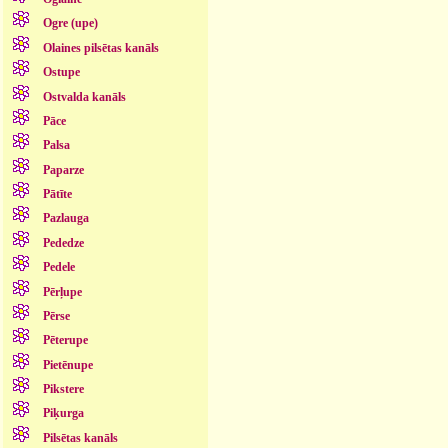
Ogre (upe)
Olaines pilsētas kanāls
Ostupe
Ostvalda kanāls
Pāce
Palsa
Paparze
Pātīte
Pazlauga
Pededze
Pedele
Pērļupe
Pērse
Pēterupe
Pietēnupe
Pikstere
Piķurga
Pilsētas kanāls