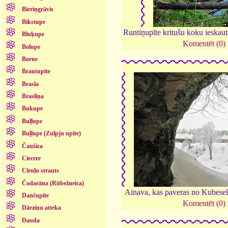
Bieriņgrāvis
Bikstupe
Runtiņupīte kritušu koku ieskau
Bluķupe
Komentēt (0)
Bolupe
Borne
Brantupīte
Brasla
Brasliņa
Bukupe
Buļļupe
Buļļupe (Zulpju upīte)
Čaušica
Ciecere
Cīruļu strauts
Čodarāna (Rūbežneica)
Ainava, kas paveras no Kubesel
Dančupīte
Komentēt (0)
Dārziņu atteka
Dauda