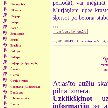
periodā), var mēģināt 
Bieriņgrāvis
Murjāņiem upes krastos
Bikstupe
šķērsot pa betona sta
Bluķupe
Bolupe
...
Borne
Brantupīte
Brasla
op,
2010-08-19 :
Loja neatrodas Murjāņu
Brasliņa
Bukupe
Buļļupe
Vis
A
Buļļupe (Zulpju upīte)
vērt
Čaušica
jau
Ciecere
Cīruļu strauts
Atlasīto attēlu ska
Čodarāna (Rūbežneica)
pilnā izmērā.
Dančupīte
Uzklikšķinot
uz 
Dārziņu atteka
informāciju
par ta
Dauda