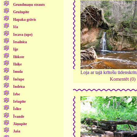
Grundmaņu strauts
Gružupīte
Hapaka grāvis
Iča
Iecava (upe)
Iesalnīca
Iģe
Ilūkste
Ilziķe
Imula
Loja ar tajā krītošu ūdenskri
Komentēt (0)
Inčupe
Indrica
Irbe
Iršupīte
Īslīce
Īvande
Jāņupīte
Jaša