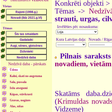
Daba.dziedava.lv
VEIDOTĀJI
Konkrēti objekti >
Vietas
Tēmas ->
Nedzīv
strauti, urgas, ci
Izvēlēties pēc nosaukuma:
Tēmas
Kura Latvijas daļa:
Novads / Rīgas
Pilnais saraksts
novadiem, vietām
Nedzīvā daba - pārskats
Ūdens
Kalni, skati no augstuma
Sala, pussala
Iežu atsegumi
Skatāms daba.dz
Kāpas, stāvkrasti
(
Krimuldas novad
Gravas, nogāzes
Alas, nišas
Vidzeme)