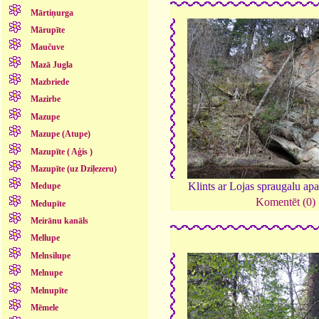
Mārtiņurga
Mārupīte
Maučuve
Mazā Jugla
Mazbriede
Mazirbe
Mazupe
Mazupe (Atupe)
Mazupīte ( Aģis )
Mazupīte (uz Dziļezeru)
Klints ar Lojas spraugalu ap
Medupe
Komentēt (0)
Medupīte
Meirānu kanāls
Mellupe
Melnsilupe
Melnupe
Melnupīte
Mēmele