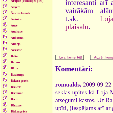
interesanti arī 
Arupīte (Tumšupes piet.)
Ašķere
vairākām alām
Āsteres kanāls
t.sk.
Loj
Asūnīca
plaisalu
.
Auce
Audruve
Auksteņa
Auneja
Aviekste
Balta
Barans
Komentāri:
Bārta
Bazinurga
Beķera grāvis
romualds,
2009-09-22
Bērstele
seklas upītes kā Loja 
Bērzaune
atsegumi kastos. Uz Ra
Bērze
Bērzupe
upīti, (iespējams arī a
Bieķengrāvis