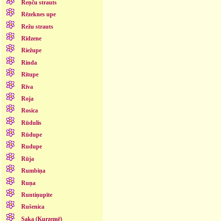
Reņču strauts
Rēzeknes upe
Režu strauts
Rīdzene
Riežupe
Rinda
Rītupe
Rīva
Roja
Rosica
Rūdulis
Rūdupe
Rudupe
Rūja
Rumbiņa
Ruņa
Runtiņupīte
Rušenica
Saka (Kurzemē)