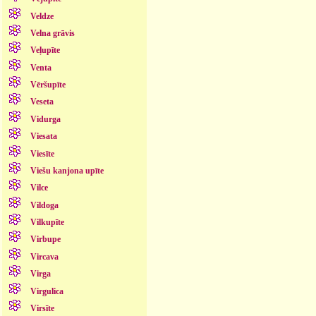
Veldze
Velna grāvis
Veļupīte
Venta
Vēršupīte
Veseta
Vidurga
Viesata
Viesīte
Viešu kanjona upīte
Vilce
Vildoga
Vilkupīte
Virbupe
Vircava
Virga
Virgulica
Virsīte