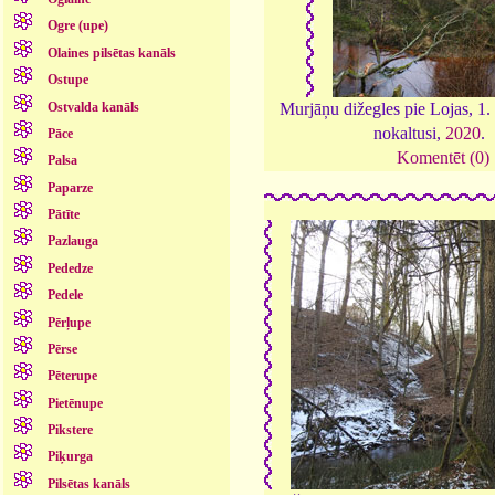
Ogre (upe)
Olaines pilsētas kanāls
Ostupe
Ostvalda kanāls
Murjāņu dižegles pie Lojas, 1. 
nokaltusi,
2020
.
Pāce
Komentēt (0)
Palsa
Paparze
Pātīte
Pazlauga
Pededze
Pedele
Pērļupe
Pērse
Pēterupe
Pietēnupe
Pikstere
Piķurga
Pilsētas kanāls