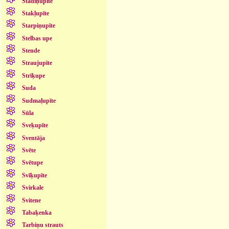
Stādiņupīte
Stakļupīte
Starpiņupīte
Stelbas upe
Stende
Straujupīte
Strīķupe
Suda
Sudmaļupīte
Sūla
Sveķupīte
Sventāja
Svēte
Svētupe
Svīķupīte
Svirkale
Svitene
Tabaķenka
Tarbiņu strauts