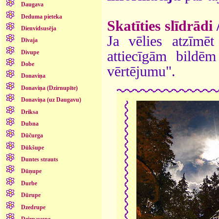
Daugava
Deduma pieteka
Skatīties slīdrādi
Dienvidsusēja
Ja vēlies atzīmēt 
Dīvaja
attiecīgām bildē
Divupe
Dobe
vērtējumu".
Donaviņa
Donaviņa (Dzirnupīte)
Donaviņa (uz Daugavu)
Driksa
Dubna
Dūčurga
Dūkšupe
Duntes strauts
Dūņupe
Durbe
Dūrupe
Dzedrupe
Dzirnavupe