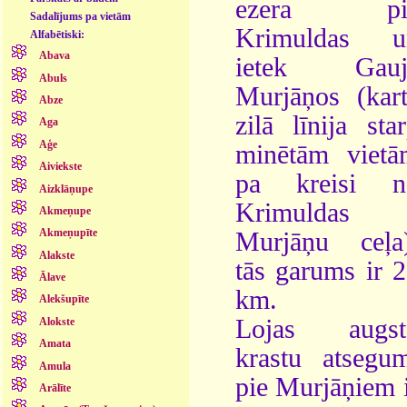
ezera pi
Sadalījums pa vietām
Krimuldas u
Alfabētiski:
Abava
ietek Gauj
Abuls
Murjāņos (kar
Abze
zilā līnija sta
Aga
Aģe
minētām vietā
Aiviekste
pa kreisi n
Aizklāņupe
Krimuldas 
Akmeņupe
Akmeņupīte
Murjāņu ceļa)
Alakste
tās garums ir 
Ālave
km.
Alekšupīte
Lojas augst
Alokste
Amata
krastu atsegu
Amula
pie Murjāņiem 
Arālīte