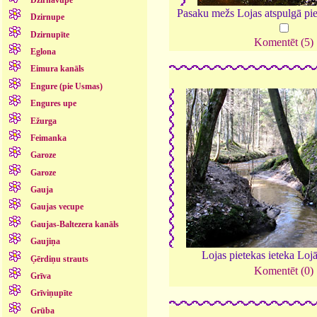
Pasaku mežs Lojas atspulgā pie
Dzirnupe
Dzirnupīte
Komentēt (5)
Eglona
Eimura kanāls
Engure (pie Usmas)
Engures upe
Ežurga
Feimanka
Garoze
Garoze
Gauja
Gaujas vecupe
Gaujas-Baltezera kanāls
Gaujiņa
Lojas pietekas ieteka Loj
Ģērdiņu strauts
Komentēt (0)
Grīva
Grīviņupīte
Grūba