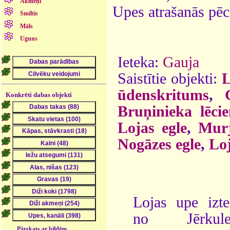
Akmeņi
Upes atrašanās pēc
Smiltis
Māls
Uguns
Ieteka:
Gauja
Saistītie objekti:
L
ūdenskritums
,
Konkrēti dabas objekti
Bruņinieka lēcie
Lojas egle
,
Murj
Nogāzes egle
,
Loj
Lojas upe izt
no Jērkule
Pārskats ar bildēm