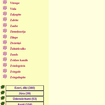
Vitrupe
Vizla
Zaķupīte
Zalvīte
Zaube
Ziemeļsusēja
Zilupe
Zīvārtiņš
Žulniekvalks
Zunds
Zvidzes kanāls
Zviedrgrāvis
Zvirgzde
Zvirgzdupīte