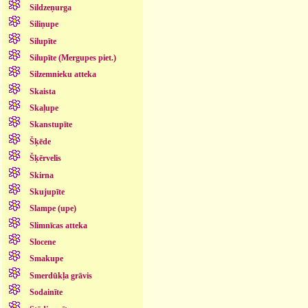
Sildzeņurga
Siliņupe
Silupīte
Silupīte (Mergupes piet.)
Silzemnieku atteka
Skaista
Skaļupe
Skanstupīte
Šķēde
Šķērvelis
Skirna
Skujupīte
Slampe (upe)
Slimnīcas atteka
Slocene
Smakupe
Smerdūkļa grāvis
Sodainīte