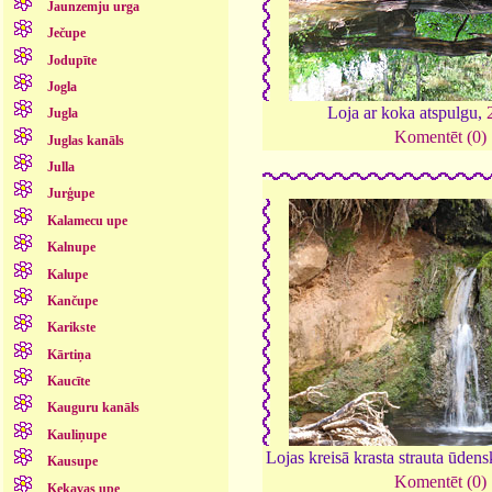
Jaunzemju urga
Ječupe
Jodupīte
Jogla
Loja ar koka atspulgu,
Jugla
Komentēt (0)
Juglas kanāls
Julla
Jurģupe
Kalamecu upe
Kalnupe
Kalupe
Kančupe
Karikste
Kārtiņa
Kaucīte
Kauguru kanāls
Kauliņupe
Lojas kreisā krasta strauta ūden
Kausupe
Komentēt (0)
Ķekavas upe