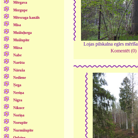
Mērgava
Mergupe
Mērsraga kanāls
Misa
Muižuļurga
Muižupīte
Lojas pilskalna egles mērīš
Mūsa
Komentēt (0)
Nabe
Narūta
Nāruža
Nediene
Ņega
Neriņa
Nigra
Nikuce
Noriņa
Norupīte
Nurmižupīte
Oglaine