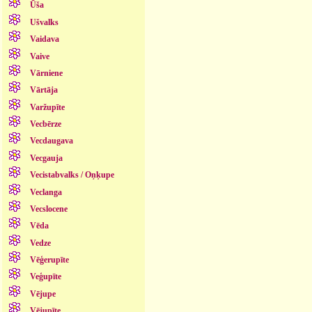
Ūša
Ušvalks
Vaidava
Vaive
Vārniene
Vārtāja
Varžupīte
Vecbērze
Vecdaugava
Vecgauja
Vecistabvalks / Oņķupe
Veclanga
Vecslocene
Vēda
Vedze
Vēģerupīte
Veģupīte
Vējupe
Vējupīte