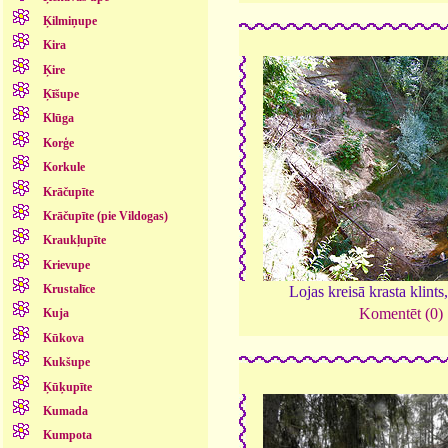
Ķilmiņupe
Kira
Ķire
Ķīšupe
Klūga
Korģe
Korkule
Krāčupīte
Krāčupīte (pie Vildogas)
Kraukļupīte
Krievupe
Krustalīce
Lojas kreisā krasta klints
Komentēt (0)
Kuja
Kūkova
Kukšupe
Ķūķupīte
Kumada
Kumpota