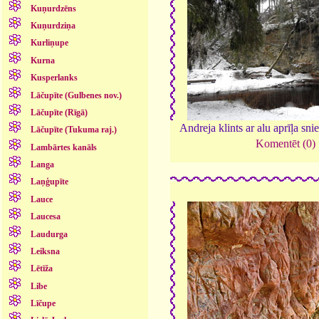
Kuņurdzēns
Kuņurdziņa
Kurliņupe
Kurna
Kusperlanks
Lāčupīte (Gulbenes nov.)
Lāčupīte (Rīgā)
Andreja klints ar alu aprīļa sni
Lāčupīte (Tukuma raj.)
Komentēt (0)
Lambārtes kanāls
Langa
Laņģupīte
Lauce
Laucesa
Laudurga
Leiksna
Lētīža
Libe
Līčupe