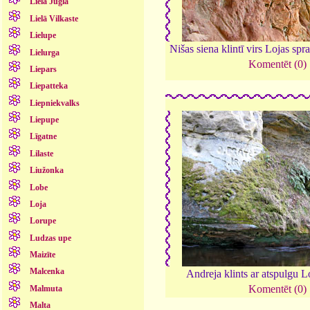
Lielā Jugla
Lielā Vilkaste
Lielupe
Nišas siena klintī virs Lojas spr
Lielurga
Komentēt (0)
Liepars
Liepatteka
Liepniekvalks
Liepupe
Līgatne
Lilaste
Liužonka
Lobe
Loja
Lorupe
Ludzas upe
Maizīte
Malcenka
Andreja klints ar atspulgu L
Komentēt (0)
Malmuta
Malta