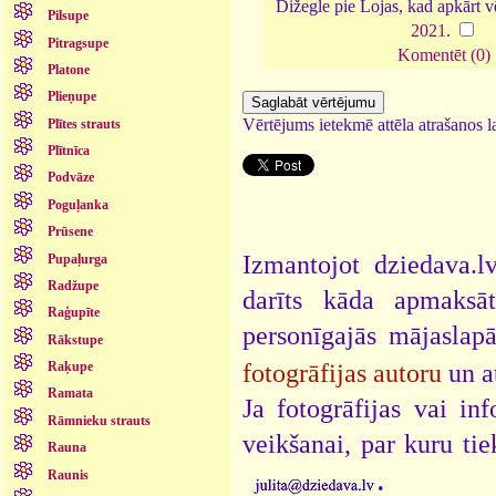
Dižegle pie Lojas, kad apkārt vē
Pilsupe
2021
.
Pitragsupe
Komentēt (0)
Platone
Plieņupe
Vērtējums ietekmē attēla atrašanos la
Plītes strauts
Plītnīca
Podvāze
Poguļanka
Prūsene
Izmantojot dziedava.lv
Pupaļurga
Radžupe
darīts kāda apmaksāt
Raģupīte
personīgajās mājaslap
Rākstupe
fotogrāfijas autoru
un a
Raķupe
Ramata
Ja fotogrāfijas vai i
Rāmnieku strauts
veikšanai, par kuru ti
Rauna
.
Raunis