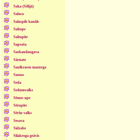
Saka (Sēlijā)
Salaca
Salaspils kanāls
Saltupe
Saltupīte
Sapraša
Sarkandaugava
Sārnate
Saulkrastu mazurga
Sauna
Seda
Sedumvalks
Sēmes upe
Sērupīte
Sēržu valks
Sesava
Sidrabe
Silakroga grāvis