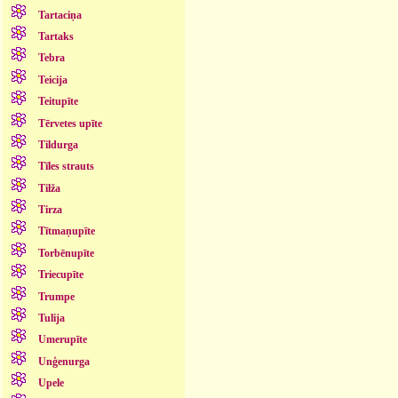
Tartaciņa
Tartaks
Tebra
Teicija
Teitupīte
Tērvetes upīte
Tildurga
Tīles strauts
Tilža
Tirza
Tītmaņupīte
Torbēnupīte
Triecupīte
Trumpe
Tulija
Umerupīte
Unģenurga
Upele