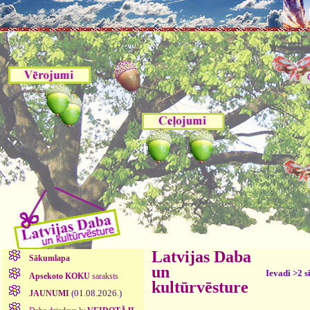
Latvijas Daba
Sākumlapa
un
Ievadi >2 s
Apsekoto KOKU
saraksts
kultūrvēsture
(01.08.2026.)
JAUNUMI