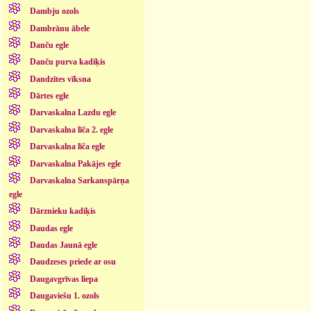
Dambju ozols
Dambrānu ābele
Danču egle
Danču purva kadiķis
Dandzītes vīksna
Dārtes egle
Darvaskalna Lazdu egle
Darvaskalna līča 2. egle
Darvaskalna līča egle
Darvaskalna Pakājes egle
Darvaskalna Sarkanspārņa
egle
Dārznieku kadiķis
Daudas egle
Daudas Jaunā egle
Daudzeses priede ar osu
Daugavgrīvas liepa
Daugaviešu 1. ozols