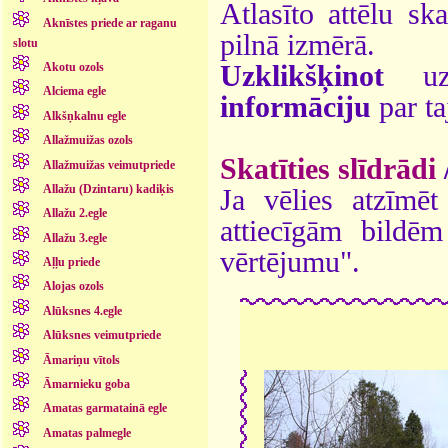
Atlasīto attēlu sk
Aknīstes priede ar raganu
pilnā izmērā.
slotu
Uzklikšķinot
uz 
Akotu ozols
Alciema egle
informāciju
par ta
Alkšņkalnu egle
Allažmuižas ozols
Skatīties slīdrādi
Allažmuižas veimutpriede
Allažu (Dzintaru) kadiķis
Ja vēlies atzīmēt 
Allažu 2.egle
attiecīgām bildē
Allažu 3.egle
vērtējumu".
Aļļu priede
Alojas ozols
Alūksnes 4.egle
Alūksnes veimutpriede
Āmariņu vītols
Āmarnieku goba
Amatas garmatainā egle
Amatas palmegle