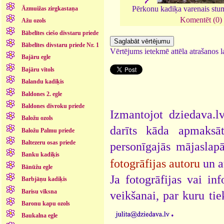
Pērkonu kadiķa varenais stu
Āzmuižas zirgkastaņa
Komentēt (0)
Ažu ozols
Bābelītes ciešo divstaru priede
Bābelītes divstaru priede Nr. 1
Vērtējums ietekmē attēla atrašanos la
Bajāru egle
Bajāru vītols
Balandu kadiķis
Baldones 2. egle
Baldones divroku priede
Izmantojot dziedava.lv
Baložu ozols
darīts kāda apmaksāt
Baložu Palmu priede
Baltezeru osas priede
personīgajās mājaslap
Banku kadiķis
fotogrāfijas autoru
un a
Bānūžu egle
Ja fotogrāfijas vai i
Barbjāņu kadiķis
Barisu vīksna
veikšanai, par kuru ti
Baronu kapu ozols
.
Baukalna egle