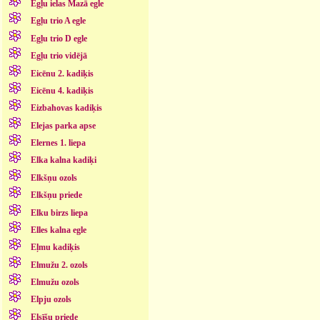
Egļu ielas Mazā egle
Egļu trio A egle
Egļu trio D egle
Egļu trio vidējā
Eicēnu 2. kadiķis
Eicēnu 4. kadiķis
Eizbahovas kadiķis
Elejas parka apse
Elernes 1. liepa
Elka kalna kadiķi
Elkšņu ozols
Elkšņu priede
Elku birzs liepa
Elles kalna egle
Eļmu kadiķis
Elmužu 2. ozols
Elmužu ozols
Elpju ozols
Elsīšu priede