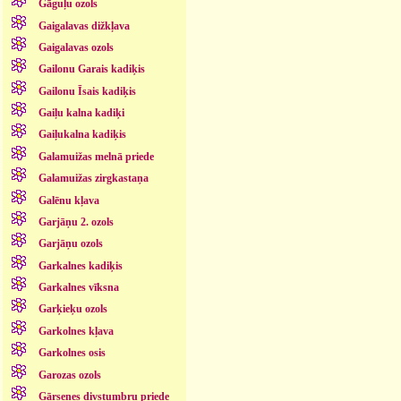
Gāguļu ozols
Gaigalavas dižkļava
Gaigalavas ozols
Gailonu Garais kadiķis
Gailonu Īsais kadiķis
Gaiļu kalna kadiķi
Gaiļukalna kadiķis
Galamuižas melnā priede
Galamuižas zirgkastaņa
Galēnu kļava
Garjāņu 2. ozols
Garjāņu ozols
Garkalnes kadiķis
Garkalnes vīksna
Garķieķu ozols
Garkolnes kļava
Garkolnes osis
Garozas ozols
Gārsenes divstumbru priede