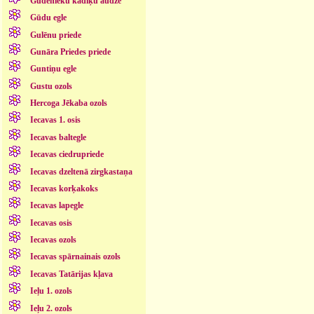
Gudenieku kadiķu audze
Gūdu egle
Gulēnu priede
Gunāra Priedes priede
Guntiņu egle
Gustu ozols
Hercoga Jēkaba ozols
Iecavas 1. osis
Iecavas baltegle
Iecavas ciedrupriede
Iecavas dzeltenā zirgkastaņa
Iecavas korķakoks
Iecavas lapegle
Iecavas osis
Iecavas ozols
Iecavas spārnainais ozols
Iecavas Tatārijas kļava
Ieļu 1. ozols
Ieļu 2. ozols