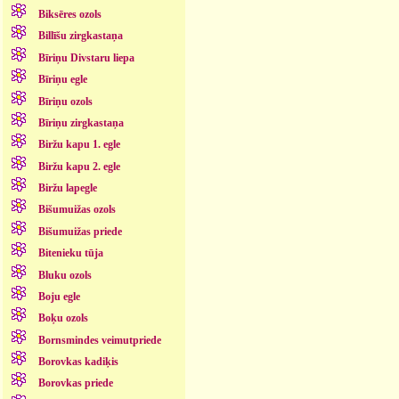
Biksēres ozols
Billīšu zirgkastaņa
Bīriņu Divstaru liepa
Bīriņu egle
Bīriņu ozols
Bīriņu zirgkastaņa
Biržu kapu 1. egle
Biržu kapu 2. egle
Biržu lapegle
Bišumuižas ozols
Bišumuižas priede
Bitenieku tūja
Bluku ozols
Boju egle
Boķu ozols
Bornsmindes veimutpriede
Borovkas kadiķis
Borovkas priede