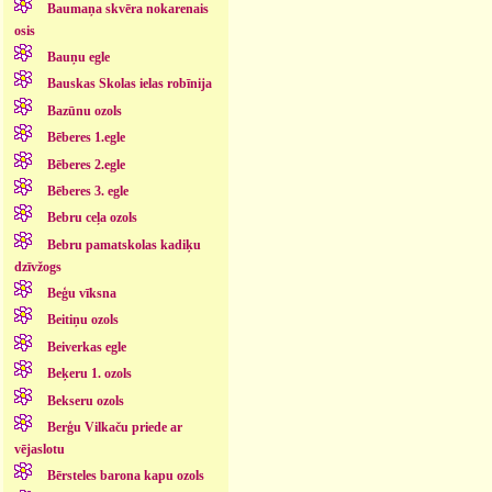
Baumaņa skvēra nokarenais
osis
Bauņu egle
Bauskas Skolas ielas robīnija
Bazūnu ozols
Bēberes 1.egle
Bēberes 2.egle
Bēberes 3. egle
Bebru ceļa ozols
Bebru pamatskolas kadiķu
dzīvžogs
Beģu vīksna
Beitiņu ozols
Beiverkas egle
Beķeru 1. ozols
Bekseru ozols
Berģu Vilkaču priede ar
vējaslotu
Bērsteles barona kapu ozols