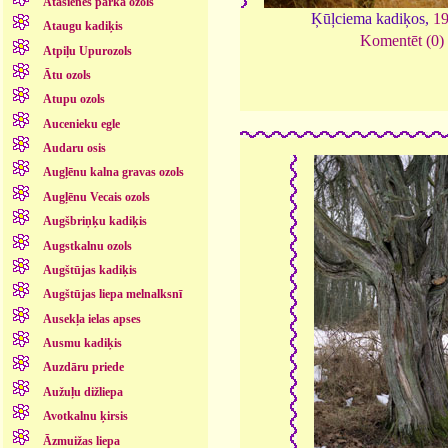
Atašienes parka ozols
Ķūļciema kadiķos,
1
Ataugu kadiķis
Komentēt (0)
Atpiļu Upurozols
Ātu ozols
Atupu ozols
Aucenieku egle
Audaru osis
Augļēnu kalna gravas ozols
Augļēnu Vecais ozols
Augšbriņķu kadiķis
Augstkalnu ozols
Augštūjas kadiķis
Augštūjas liepa melnalksnī
Ausekļa ielas apses
Ausmu kadiķis
Auzdāru priede
Aužuļu dižliepa
Avotkalnu ķirsis
Āzmuižas liepa