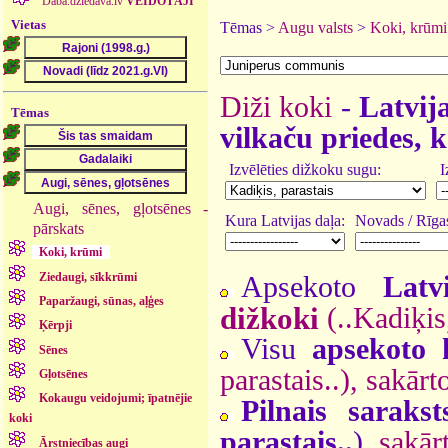
Daba.dziedava.lv
VEIDOTĀJI
Vietas
Tēmas >
Augu valsts
>
Koki, krūmi
Diži koki
-
Latvija
Tēmas
vilkaču priedes, k
Izvēlēties dižkoku sugu:
I
Augi, sēnes, gļotsēnes -
Kura Latvijas daļa:
Novads / Rīgas
pārskats
Koki, krūmi
Ziedaugi, sīkkrūmi
Apsekoto
Latv
Paparžaugi, sūnas, aļģes
dižkoki
(..Kadiķis,
Ķērpji
Visu
apsekoto 
Sēnes
parastais..), sakārt
Gļotsēnes
Kokaugu veidojumi; īpatnējie
Pilnais sarakst
koki
parastais..
),
sakār
Ārstniecības augi