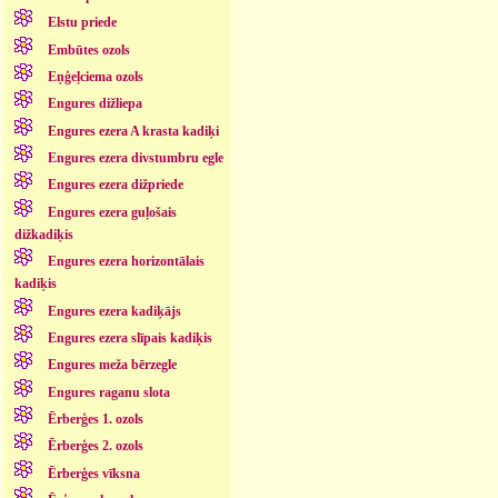
Elstu priede
Embūtes ozols
Eņģeļciema ozols
Engures dižliepa
Engures ezera A krasta kadiķi
Engures ezera divstumbru egle
Engures ezera dižpriede
Engures ezera guļošais
dižkadiķis
Engures ezera horizontālais
kadiķis
Engures ezera kadiķājs
Engures ezera slīpais kadiķis
Engures meža bērzegle
Engures raganu slota
Ērberģes 1. ozols
Ērberģes 2. ozols
Ērberģes vīksna