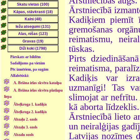
Ārstniecības augs.
Ārstniecībā izmanto
Kadiķiem piemīt īp
gremošanas orgānu 
reimatismu, neira
tūskas.
Pirts dziedināšan
Pārskats ar bildēm
Sadalījums pa vietām
reimatisma, paralī
Pēc izmēriem, pa sugām
Kadiķis var izrai
Alfabētiski:
A. Briāna ielas skvēra katalpa
uzmanīgi! Tas var
A. Briāna ielas skvēra platlapu
slimojat ar nefrītu.
liepa
kā aborta līdzeklis.
Ābeļkroga 1. kadiķis
Ābeļkroga 2. kadiķis
Ārstniecībā lieto a
Abzaļu 2. ozols
un neiralģijas gad
Abzaļu 3. ozols
Latvijas nozīmes d
Abzalu ozols