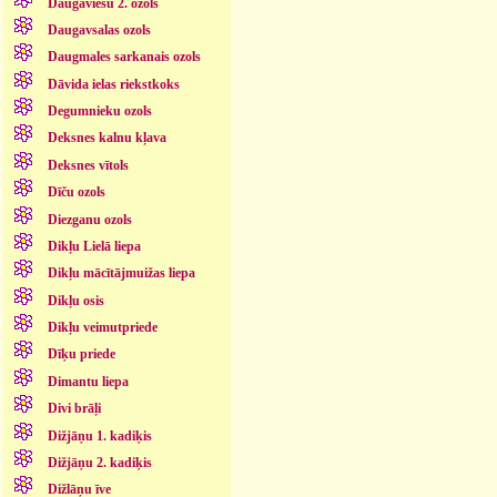
Daugaviešu 2. ozols
Daugavsalas ozols
Daugmales sarkanais ozols
Dāvida ielas riekstkoks
Degumnieku ozols
Deksnes kalnu kļava
Deksnes vītols
Dīču ozols
Diezganu ozols
Dikļu Lielā liepa
Dikļu mācītājmuižas liepa
Dikļu osis
Dikļu veimutpriede
Dīķu priede
Dimantu liepa
Divi brāļi
Dižjāņu 1. kadiķis
Dižjāņu 2. kadiķis
Dižlāņu īve