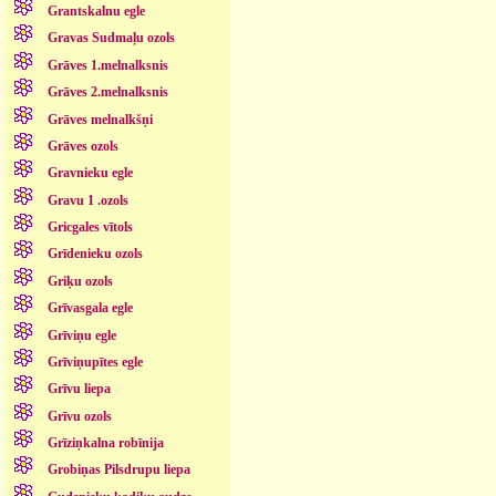
Grantskalnu egle
Gravas Sudmaļu ozols
Grāves 1.melnalksnis
Grāves 2.melnalksnis
Grāves melnalkšņi
Grāves ozols
Gravnieku egle
Gravu 1 .ozols
Gricgales vītols
Grīdenieku ozols
Griķu ozols
Grīvasgala egle
Grīviņu egle
Grīviņupītes egle
Grīvu liepa
Grīvu ozols
Grīziņkalna robīnija
Grobiņas Pilsdrupu liepa