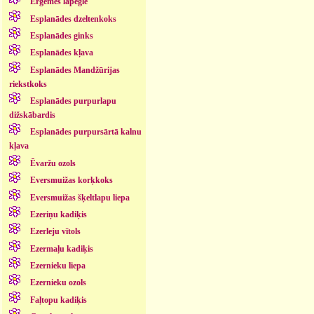
Ērģemes lapegle
Esplanādes dzeltenkoks
Esplanādes ginks
Esplanādes kļava
Esplanādes Mandžūrijas
riekstkoks
Esplanādes purpurlapu
dižskābardis
Esplanādes purpursārtā kalnu
kļava
Ēvaržu ozols
Eversmuižas korķkoks
Eversmuižas šķeltlapu liepa
Ezeriņu kadiķis
Ezerleju vītols
Ezermaļu kadiķis
Ezernieku liepa
Ezernieku ozols
Faļtopu kadiķis