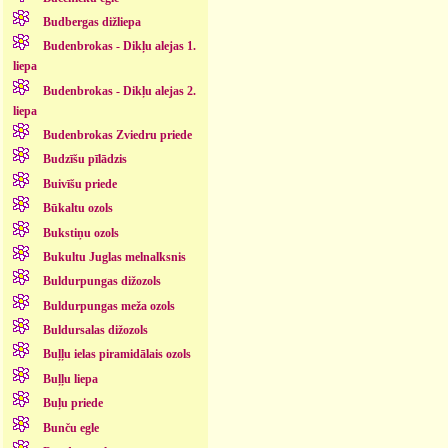
Budbergas dižliepa
Budenbrokas - Dikļu alejas 1.
liepa
Budenbrokas - Dikļu alejas 2.
liepa
Budenbrokas Zviedru priede
Budzīšu pīlādzis
Buivīšu priede
Būkaltu ozols
Bukstiņu ozols
Bukultu Juglas melnalksnis
Buldurpungas dižozols
Buldurpungas meža ozols
Buldursalas dižozols
Buļļu ielas piramidālais ozols
Buļļu liepa
Buļu priede
Bunču egle