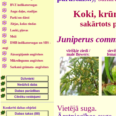
BVZ indikatorsugas
Koki, krūm
Augu daļas, stadijas
Parki un dārzi
sakārtots 
Alejas, koku rindas
Lauki, pļavas
Juniperus com
Meži
DMB indikatorsugas un SBS -
augi
vīrišķie ziedi /
sievi
male flowers
:
fema
Aizsargājamie augi/sēnes
Mikroliegumu augi/sēnes
Sarkanā grāmata- augi/sēnes
Vietējā suga.
Konkrēti dabas objekti