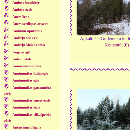
Ambeļu bumbiere
Ambeļu ozols
Ances liepa
Ances svētliepas atvases
Andumu upurozols
Andzeļu ceļa egle
Apkaltušie Gudenieku kadi
Komentēt (0)
Andzeļu Malkas ozols
Angāra egle
Ankšu vītols
Annasmuižas ozols
Anniņmuižas dižlapegle
Anniņmuižas egle
Anniņmuižas garstumbra
ozols
Anniņmuižas lauces ozols
Anniņmuižas liepa
Anniņmuižas vilkačpriežu
pāris
Antiņciema blīgzna