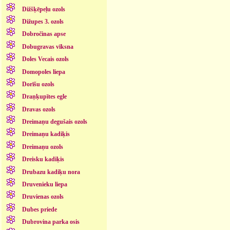
Dižšķēpeļu ozols
Dižupes 3. ozols
Dobročinas apse
Dobugravas vīksna
Doles Vecais ozols
Domopoles liepa
Dorīšu ozols
Draņķupītes egle
Dravas ozols
Dreimaņu degušais ozols
Dreimaņu kadiķis
Dreimaņu ozols
Dreisku kadiķis
Drubazu kadiķu nora
Druvenieku liepa
Druvienas ozols
Dubes priede
Dubrovina parka osis