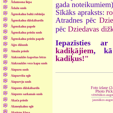
Ādamsona liepa
gada noteikumiem)
Ādažu ozols
Sīkāks apraksts:
ro
Āgenskalna baltā robīnija
Atradnes pēc
Dzie
Āgenskalna dižskābardis
Āgenskalna papele
pēc
Dziedavas diž
Āgenskalna priežu ozols
Āgenskalna priežu papele
Iepazīsties a
Aģes dižozols
kadiķājiem
, kā
Ainažu priede
kadiķus!"
Aizkraukles kapsētas bērzs
Aizkraukles veco kapu ozols
Aizpuru ozols
Aizpurvīšu egle
Aizpurvju ozols
Foto izlase (2
Aizputes dižskābardis
Photo Pick
Aizputes sarkanais ozols
vērtētākos augs
jaunākos augs
Akača priede
Akmeņkalnu egle
Aknīstes kļava