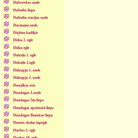
Dubrovkas ozols
Dubultu liepa
Dubultu stacijas ozols
Ducmaņu ozols
Dūjēnu kadiķis
Dūku 2. egle
Dūku egle
Dukuļu 1. egle
Dukuļu 2.egle
Dūkupju 1. ozols
Dūkupju 2. ozols
Dunalkas osis
Dundagas 1.ozols
Dundagas 5m liepa
Dundagas apsūnotā liepa
Dundagas Baznīcas liepa
Duntes skolas lapegle
Durbes 1. egle
Durbes 10. egle