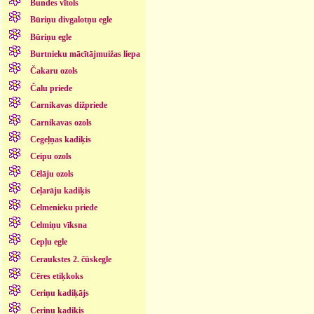
Bundes vītols
Būriņu divgalotņu egle
Būriņu egle
Burtnieku mācītājmuižas liepa
Čakaru ozols
Čalu priede
Carnikavas dižpriede
Carnikavas ozols
Cegeļņas kadiķis
Ceipu ozols
Cēlāju ozols
Ceļarāju kadiķis
Celmenieku priede
Celmiņu vīksna
Cepļu egle
Ceraukstes 2. čūskegle
Cēres etiķkoks
Ceriņu kadiķājs
Ceriņu kadiķis