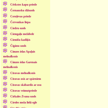
Cērkstes kapu priede
Černausku dižozols
Ceruļevas priede
Červonkas liepa
Ciedru ozols
Ciemgaļu mežābele
Ciemīšu kadiķis
Čigānu ozols
Cimzes ielas Apaļais
melnalksnis
Cimzes ielas Garenais
melnalksnis
Cīravas melnalksnis
Cīravas osis ar spārniem
Cīravas skābardis ar osu
Cīravas veimutpriede
Cirkales Zvana ozols
Ciroles meža lielā egle