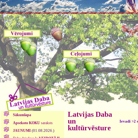
Latvijas Daba
Sākumlapa
un
Ievadi >2 
Apsekoto KOKU
saraksts
kultūrvēsture
(01.08.2026.)
JAUNUMI