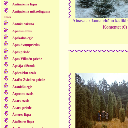
Antiņciema liepa
Antiņciema mikrolieguma
ozols
Ainava ar Jaunandrānu kadiķi
Antužu vīksna
Komentēt (0)
Apalīšu ozols
Apekalna egle
Apes dvīņupriedes
Apes priede
Apes Vilkaču priede
Apsāja dižozols
Apšenieku ozols
Āraišu Zviedru priede
Aroniešu egle
Ārputnu ozols
Asaru ozols
Asaru priede
Āsteres liepa
Atašienes liepa