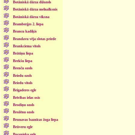
Botāniskā dārza dižozols
Botāniskā dārza melnalksnis
Botāniskā dārza vīksna
Bramberģes 2. liepa
Brancu kadiķis
Brandavu vēja slotas priede
Brankciema vītols
Brātiņu liepa
Brekšu liepa
Brenču ozols
Briedu ozols
Briedu vītols
Brigaderes egle
Brīvības ielas osis
Brodiņu ozols
Brožēnu ozols
Brunavas baznīcas žoga liepa
Brūveru egle
Bucenieku egle