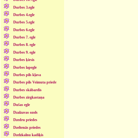
Durbes 3.egle
Durbes 4.egle
Durbes 5.egle
Durbes 6.egle
Durbes 7. egle
Durbes 8. egle
Durbes 9. egle
Durbes ķirsis
Durbes lapegle
Durbes pils kļava
Durbes pils Veimuta priede
Durbes skābardis
Durbes zirgkastaņa
Dušas egle
Dzalzavas ozols
Dzedru priedes
Dzeltenās priedes
Dzelzkalnu kadiķis