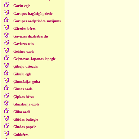
Gāršu egle
Garupes bagātīgā priede
Garupes ozolpriedes savijums
Gārzdes bērzs
Gaviezes dižskābardis
Gaviezes osis
Geisiņu ozols
Geļenovas Japānas lapegle
Ģibuļu dižozols
Ģibuļu egle
Ģimnāzijas goba
Gintas ozols
Ģipkas bērzs
Glāžšķūņa ozols
Glika ozoli
Glūdas baltegle
Glūdas papele
Gobbērzs