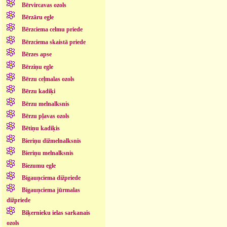
Bērvircavas ozols
Bērzāru egle
Bērzciema celmu priede
Bērzciema skaistā priede
Bērzes apse
Bērziņu egle
Bērzu ceļmalas ozols
Bērzu kadiķi
Bērzu melnalksnis
Bērzu pļavas ozols
Bētiņu kadiķis
Bieriņu dižmelnalksnis
Bieriņu melnalksnis
Biezumu egle
Bigauņciema dižpriede
Bigauņciema jūrmalas
dižpriede
Biķernieku ielas sarkanais
ozols