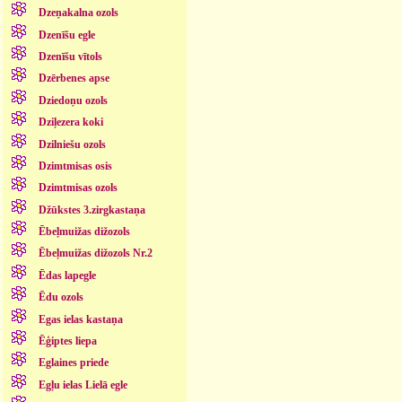
Dzeņakalna ozols
Dzenīšu egle
Dzenīšu vītols
Dzērbenes apse
Dziedoņu ozols
Dziļezera koki
Dzilniešu ozols
Dzimtmisas osis
Dzimtmisas ozols
Džūkstes 3.zirgkastaņa
Ēbeļmuižas dižozols
Ēbeļmuižas dižozols Nr.2
Ēdas lapegle
Ēdu ozols
Egas ielas kastaņa
Ēģiptes liepa
Eglaines priede
Egļu ielas Lielā egle