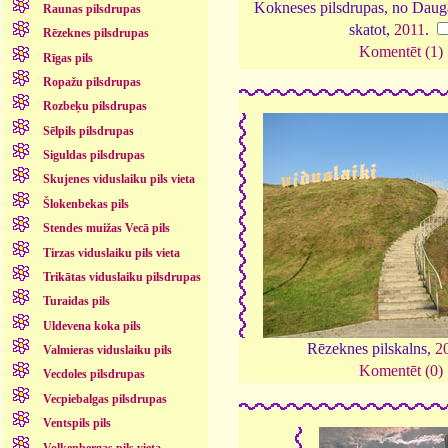
Kokneses pilsdrupas, no Dauga
Raunas pilsdrupas
skatot,
2011
.
Rēzeknes pilsdrupas
Komentēt (1)
Rīgas pils
Ropažu pilsdrupas
Rozbeķu pilsdrupas
Sēlpils pilsdrupas
Siguldas pilsdrupas
Skujenes viduslaiku pils vieta
Šlokenbekas pils
Stendes muižas Vecā pils
Tirzas viduslaiku pils vieta
Trikātas viduslaiku pilsdrupas
Turaidas pils
Uldevena koka pils
Rēzeknes pilskalns,
2
Valmieras viduslaiku pils
Komentēt (0)
Vecdoles pilsdrupas
Vecpiebalgas pilsdrupas
Ventspils pils
Volkenbergas pils vieta