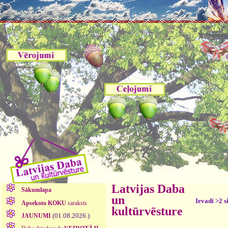
Latvijas Daba
Sākumlapa
un
Ievadi >2 s
Apsekoto KOKU
saraksts
kultūrvēsture
(01.08.2026.)
JAUNUMI