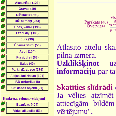
Vis
A
Pārskats
(48)
vērt
Overview
jau
Atlasīto attēlu ska
pilnā izmērā.
Uzklikšķinot
uz 
informāciju
par ta
Skatīties slīdrādi
Ja vēlies atzīmēt 
Konkrētas celtnes, veidojumi
attiecīgām bildē
vērtējumu".