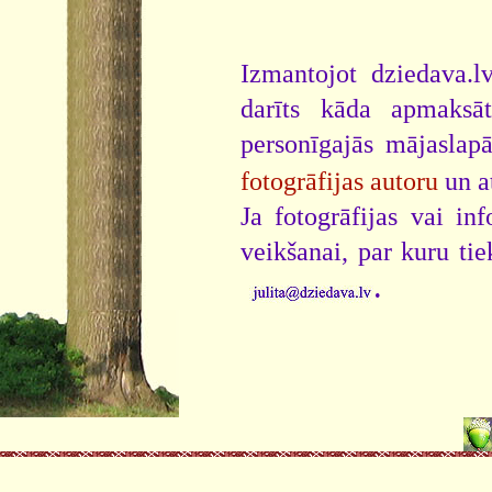
Izmantojot dziedava.lv
darīts kāda apmaksāt
personīgajās mājaslap
fotogrāfijas autoru
un a
Ja fotogrāfijas vai i
veikšanai, par kuru ti
.