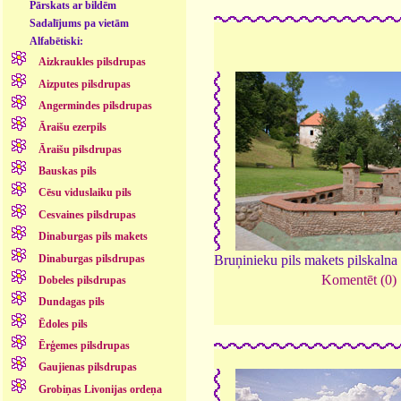
Pārskats ar bildēm
Sadalījums pa vietām
Alfabētiski:
Aizkraukles pilsdrupas
Aizputes pilsdrupas
Angermindes pilsdrupas
Āraišu ezerpils
Āraišu pilsdrupas
Bauskas pils
Cēsu viduslaiku pils
Cesvaines pilsdrupas
Dinaburgas pils makets
Dinaburgas pilsdrupas
Bruņinieku pils makets pilskaln
Komentēt (0)
Dobeles pilsdrupas
Dundagas pils
Ēdoles pils
Ērģemes pilsdrupas
Gaujienas pilsdrupas
Grobiņas Livonijas ordeņa