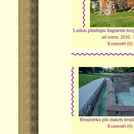
Ludzas pilsdrupu fragments tuvp
arī ezeru,
2010
.
Komentēt (0)
Bruņinieku pils makets tuvp
Komentēt (0)