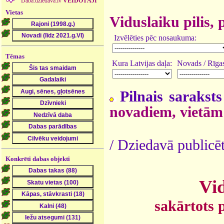
Daba.dziedava.lv
VEIDOTĀJI
Vietas
Viduslaiku pilis, 
Izvēlēties pēc nosaukuma:
Tēmas
Kura Latvijas daļa:
Novads / Rīgas
Pilnais saraksts
novadiem, vietām
/ Dziedavā publicē
Konkrēti dabas objekti
Vid
sakārtots 