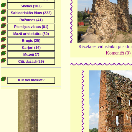
Rēzeknes viduslaiku pils dr
Komentēt (0)