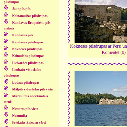
pilsdrupas
Jaunpils pils
Kalnamuižas pilsdrupas
Kandavas Bruņinieku pils
makets
Kandavas pils
Kandavas pilsdrupas
Kokneses pilsdrupas ar Pērsi u
Kokneses pilsdrupas
Komentēt (0)
Krimuldas pilsdrupas
Lielvārdes pilsdrupas
Limbažu viduslaiku
pilsdrupas
Ludzas pilsdrupas
Mālpils viduslaiku pils vieta
Mūrmuižas nocietinātais
tornis
Nītaures pils vieta
Nurmuiža
Priekules Zviedru vārti