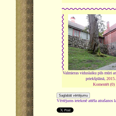
Valmieras viduslaiku pils mūri a
priekšplānā,
2015
Komentēt (0)
Vērtējums ietekmē attēla atrašanos la