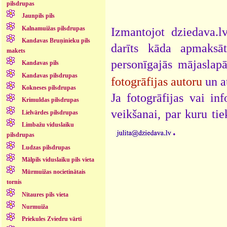
pilsdrupas
Jaunpils pils
Kalnamuižas pilsdrupas
Izmantojot dziedava.lv
Kandavas Bruņinieku pils
darīts kāda apmaksāt
makets
personīgajās mājaslap
Kandavas pils
Kandavas pilsdrupas
fotogrāfijas autoru
un a
Kokneses pilsdrupas
Ja fotogrāfijas vai i
Krimuldas pilsdrupas
veikšanai, par kuru ti
Lielvārdes pilsdrupas
Limbažu viduslaiku
.
pilsdrupas
Ludzas pilsdrupas
Mālpils viduslaiku pils vieta
Mūrmuižas nocietinātais
tornis
Nītaures pils vieta
Nurmuiža
Priekules Zviedru vārti