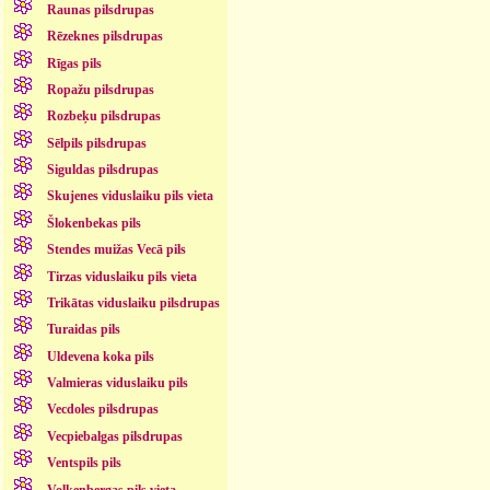
Raunas pilsdrupas
Rēzeknes pilsdrupas
Rīgas pils
Ropažu pilsdrupas
Rozbeķu pilsdrupas
Sēlpils pilsdrupas
Siguldas pilsdrupas
Skujenes viduslaiku pils vieta
Šlokenbekas pils
Stendes muižas Vecā pils
Tirzas viduslaiku pils vieta
Trikātas viduslaiku pilsdrupas
Turaidas pils
Uldevena koka pils
Valmieras viduslaiku pils
Vecdoles pilsdrupas
Vecpiebalgas pilsdrupas
Ventspils pils
Volkenbergas pils vieta