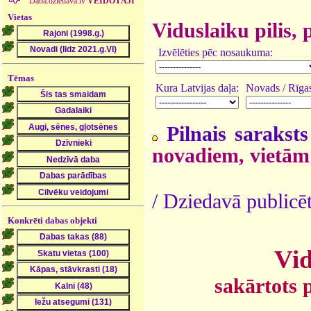
Daba.dziedava.lv
VEIDOTĀJI
Vietas
Viduslaiku pilis, 
Izvēlēties pēc nosaukuma:
Tēmas
Kura Latvijas daļa:
Novads / Rīgas
Pilnais saraksts
novadiem, vietām
/ Dziedavā publicē
Konkrēti dabas objekti
Vid
sakārtots 