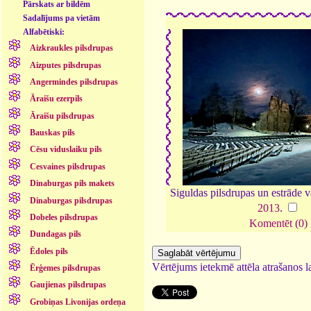
Pārskats ar bildēm
Sadalījums pa vietām
Alfabētiski:
Aizkraukles pilsdrupas
Aizputes pilsdrupas
Angermindes pilsdrupas
Āraišu ezerpils
Āraišu pilsdrupas
Bauskas pils
Cēsu viduslaiku pils
Cesvaines pilsdrupas
Dinaburgas pils makets
Siguldas pilsdrupas un estrāde 
Dinaburgas pilsdrupas
2013
.
Dobeles pilsdrupas
Komentēt (0)
Dundagas pils
Ēdoles pils
Vērtējums ietekmē attēla atrašanos la
Ērģemes pilsdrupas
Gaujienas pilsdrupas
Grobiņas Livonijas ordeņa