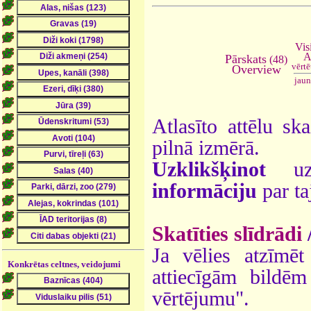
Vis
A
Pārskats
(48)
vērt
Overview
jaun
Atlasīto attēlu sk
pilnā izmērā.
Uzklikšķinot
uz 
informāciju
par ta
Skatīties slīdrādi
Ja vēlies atzīmēt 
Konkrētas celtnes, veidojumi
attiecīgām bildē
vērtējumu".