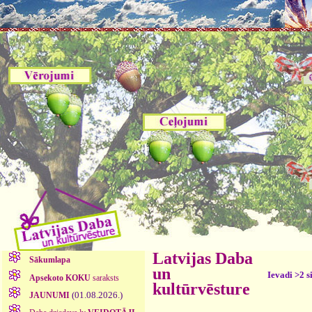
Latvijas Daba
Sākumlapa
un
Ievadi >2 s
Apsekoto KOKU
saraksts
kultūrvēsture
(01.08.2026.)
JAUNUMI