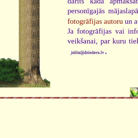
darīts kāda apmaksāt
personīgajās mājaslap
fotogrāfijas autoru
un a
Ja fotogrāfijas vai i
veikšanai, par kuru ti
.