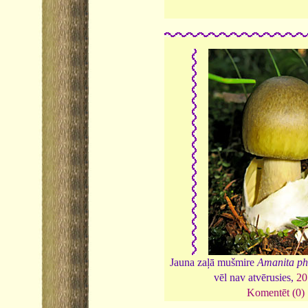
Jauna zaļā mušmire
Amanita ph
vēl nav atvērusies,
20
Komentēt (0)