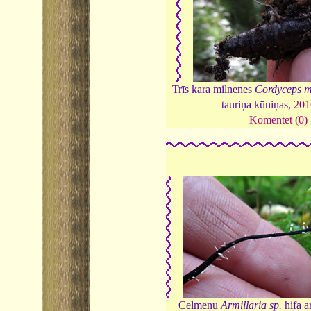
Trīs kara milnenes
Cordyceps mi
tauriņa kūniņas,
201
Komentēt (0)
Celmeņu
Armillaria sp.
hifa a