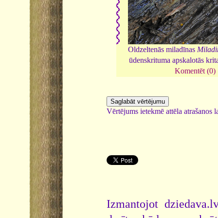
Oldzeltenās miladīnas
Miladi
ūdenskrituma apskalotās krit
Komentēt (0)
Vērtējums ietekmē attēla atrašanos la
Izmantojot dziedava.lv