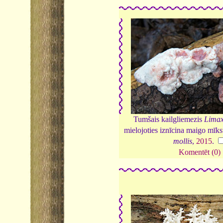
Tumšais kailgliemezis
Limax
mielojoties iznīcina maigo mīk
mollis
,
2015
.
Komentēt (0)