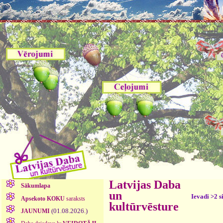
Latvijas Daba
Sākumlapa
un
Ievadi >2 s
Apsekoto KOKU
saraksts
kultūrvēsture
(01.08.2026.)
JAUNUMI