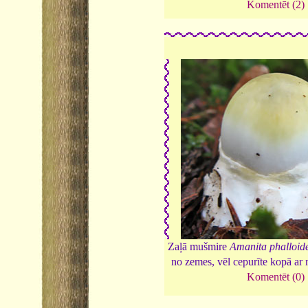
Komentēt (2)
Zaļā mušmire
Amanita phalloid
no zemes, vēl cepurīte kopā ar
Komentēt (0)