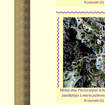
Komentēt (0)
Melnā sēne
Plectocarpon lic
plaušķērpja
Lobaria pulmona
Komentēt (0)