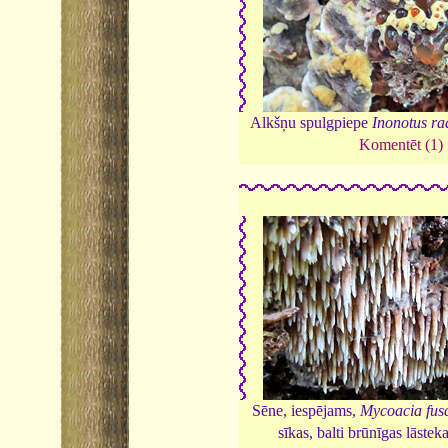
Alkšņu spulgpiepe
Inonotus ra
Komentēt (1)
Sēne, iespējams,
Mycoacia fus
sīkas, balti brūnīgas lāstek