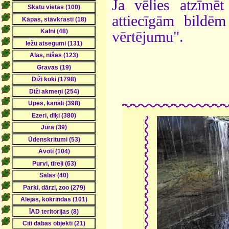
Ja vēlies atzīmēt 
attiecīgām bildē
vērtējumu".