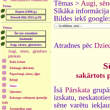
Daba.dziedava.lv
VEIDOTĀJI
Tēmas >
Augi, sēn
Vietas
Sīkāka informācija
Bildes iekš google
Tēmas
Atradnes pēc
Dzied
Augi, sēnes, gļotsēnes -
pārskats
Koki, krūmi
S
Ziedaugi, sīkkrūmi
sakārtots 
Paparžaugi, sūnas, aļģes
Ķērpji
Sēnes
Īsā
Pārskata
grupās
Gļotsēnes
izskatu, neskatotie
Kokaugu veidojumi; īpatnējie
koki
sēne varētu iekļau
Ārstniecības augi