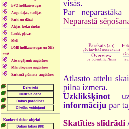
visās.
BVZ indikatorsugas
Par neparastāka 
Augu daļas, stadijas
Neparastā sēņošan
Parki un dārzi
Alejas, koku rindas
Lauki, pļavas
Meži
Pārskats
Fot
(25)
DMB indikatorsugas un SBS -
pēc latviskā nosaukuma
vēr
augi
Overview
jau
by Scientific Name
Aizsargājamie augi/sēnes
Mikroliegumu augi/sēnes
Sarkanā grāmata- augi/sēnes
Atlasīto attēlu ska
pilnā izmērā.
Uzklikšķinot
uz 
informāciju
par ta
Konkrēti dabas objekti
Skatīties slīdrādi