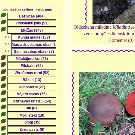
Konkrētas celtnes, veidojumi
Oldzeltenā miladīna
Miladina le
zem Jodupītes ūdenskritu
>>
Komentēt (0)
>>
>>