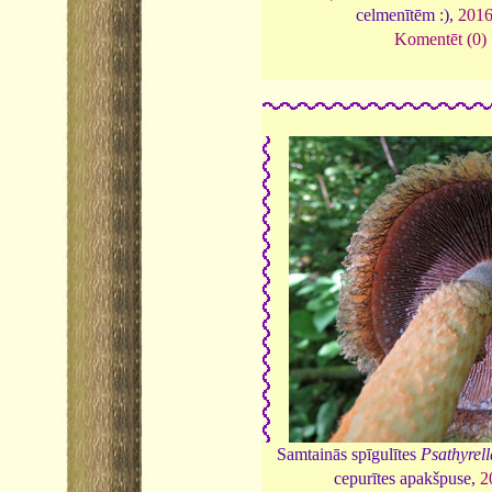
celmenītēm :),
201
Komentēt (0)
Samtainās spīgulītes
Psathyrel
cepurītes apakšpuse,
2