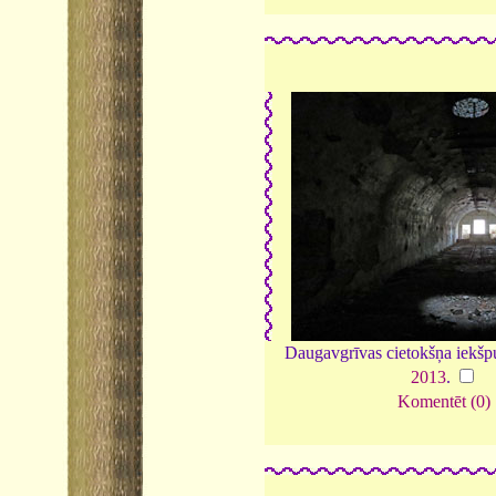
Daugavgrīvas cietokšņa iekšp
2013
.
Komentēt (0)