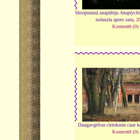
Skropstainā anaptihija
Anaptychia
nolauzta apses zara,
2
Komentēt (0)
Daugavgrīvas cietoksnis caur 
Komentēt (0)