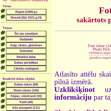
Daba.dziedava.lv
VEIDOTĀJI
Vietas
Fot
sakārtots 
Tēmas
Foto izlase (2
Photo Pick
vērtētākos augst
jaunākos augst
Atlasīto attēlu ska
Konkrēti dabas objekti
pilnā izmērā.
Uzklikšķinot
uz 
informāciju
par ta