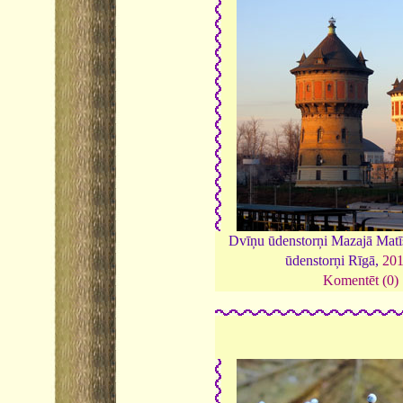
Dvīņu ūdenstorņi Mazajā Matīs
ūdenstorņi Rīgā,
20
Komentēt (0)