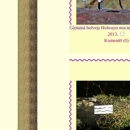
Gļotainā holveja
Holwaya muci
2013
.
Komentēt (0)