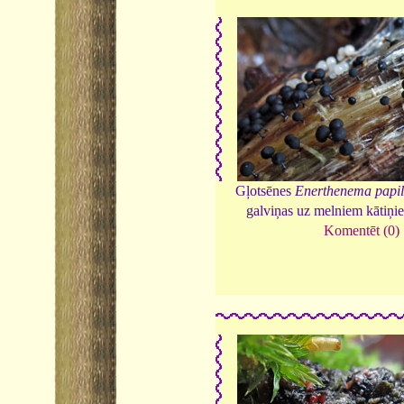
Gļotsēnes
Enerthenema papi
galviņas uz melniem kātiņ
Komentēt (0)