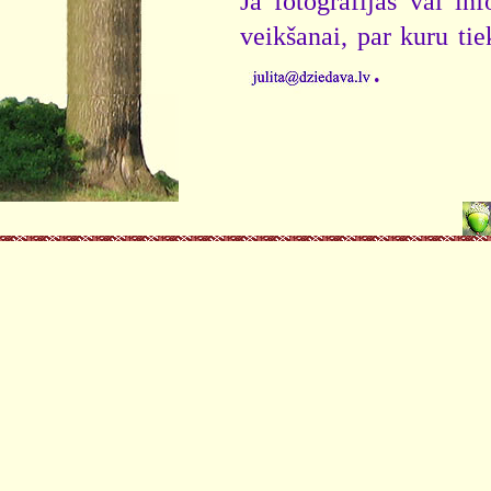
Ja fotogrāfijas vai i
veikšanai, par kuru ti
.