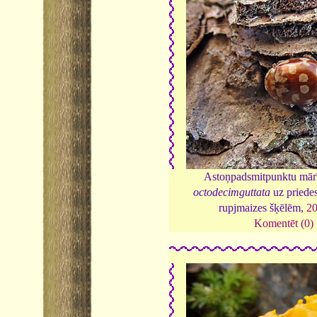
Astoņpadsmitpunktu mār
octodecimguttata
uz priede
rupjmaizes šķēlēm,
2
Komentēt (0)