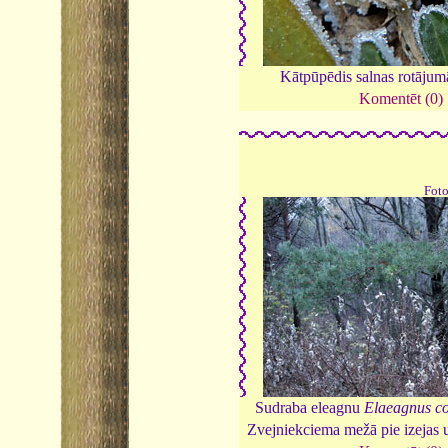
Kātpūpēdis salnas rotāju
Komentēt (0)
Fot
Sudraba eleagnu
Elaeagnus c
Zvejniekciema mežā pie izejas 