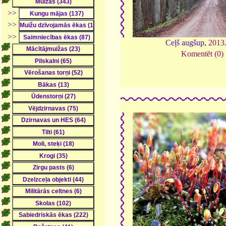
>>
>>
>>
Ceļš augšup,
2013
Komentēt (0)