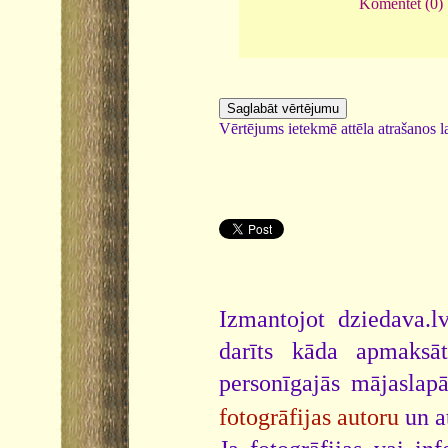
Komentēt (0)
Vērtējums ietekmē attēla atrašanos la
Izmantojot dziedava.lv
darīts kāda apmaksāt
personīgajās mājaslap
fotogrāfijas autoru
un a