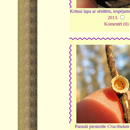
Kritusi lapa ar sēnītēm, iespējam
2013
.
Komentēt (0)
Parastā piestenīte
Crucibulum 