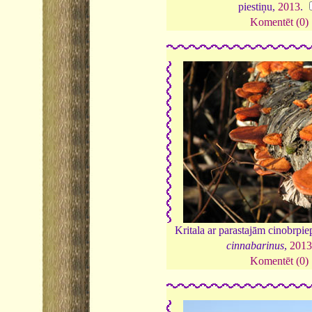
piestiņu,
2013
.
Komentēt (0)
Kritala ar parastajām cinobrp
cinnabarinus
,
201
Komentēt (0)