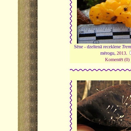
Sēne - dzeltenā receklene
Trem
mērogu,
2013
.
Komentēt (0)