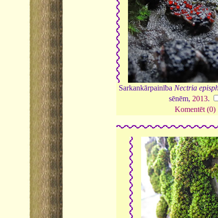
Sarkankārpainība
Nectria episp
sēnēm,
2013
.
Komentēt (0)