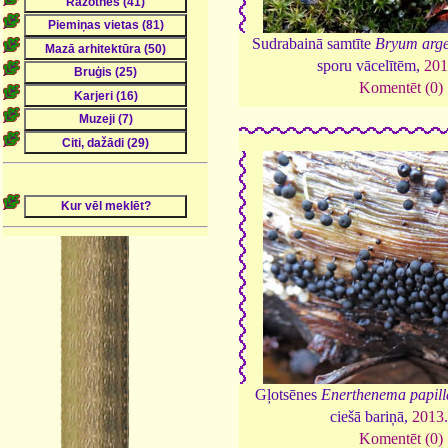
Sudrabainā samtīte
Bryum arg
sporu vācelītēm,
20
Komentēt (0)
Gļotsēnes
Enerthenema papil
ciešā bariņā,
2013
Komentēt (0)