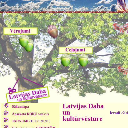
Latvijas Daba
Sākumlapa
un
Ievadi >2 s
Apsekoto KOKU
saraksts
kultūrvēsture
(10.08.2026.)
JAUNUMI