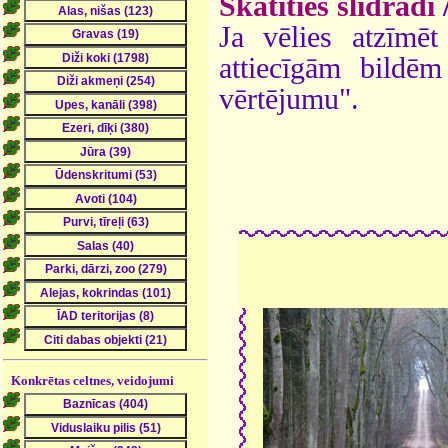
Skatīties slīdrādi
Ja vēlies atzīmēt 
attiecīgām bildē
vērtējumu".
Konkrētas celtnes, veidojumi