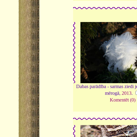
Dabas parādība - sarmas ziedi je
mērogā,
2013
.
Komentēt (0)