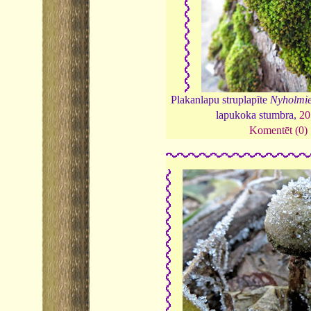
Plakanlapu struplapīte
Nyholmiel
lapukoka stumbra,
20
Komentēt (0)