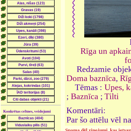
Rīga un apkai
f
Redzamie objek
Doma baznīca
,
Rīg
Tēmas :
Upes, ka
;
Baznīca
;
Tilti
Komentāri:
Konkrētas celtnes, veidojumi
Par šo attēlu vēl 
Spama dēļ ziņojumi, kas ietver 