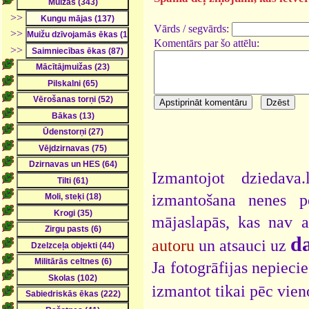
>>
Vārds / segvārds:
>>
Komentārs par šo attēlu:
>>
Izmantojot dziedava
izmantošana nenes pe
mājaslapās, kas nav 
da
autoru
un atsauci uz
Ja fotogrāfijas nepieci
izmantot tikai pēc vien