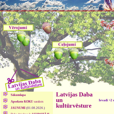
Latvijas Daba
Sākumlapa
un
Ievadi >2 
Apsekoto KOKU
saraksts
kultūrvēsture
(01.08.2026.)
JAUNUMI