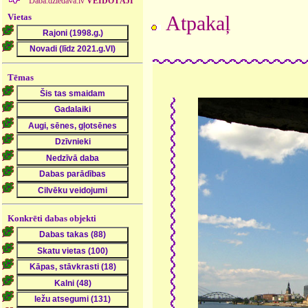
Daba.dziedava.lv
VEIDOTĀJI
Vietas
Atpakaļ
Tēmas
Konkrēti dabas objekti